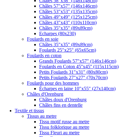
Châles 58"x58" (148x148cm)
Châles 57"x57" (146x146cm)
Châles 53"x53" (135x135cm)
Châles 49"x49" (125x125cm)
Châles 43"x43" (110x110cm)
Châles 35"x35" (89x89cm)
Echarpes (80х230)
Foulards en soie
Châles 35"x35" (89x89cm)
Foulards 25"x25" (65x65cm)
Foulards en coton
Grands Foulards 57"x57" (146x146cm)
Foulards en Coton 45''x45'' (115x115cm)
Petits Foulards 31"x31" (80x80cm)
Petits Foulards 27"x27" (70x70cm)
Foulards pour des hommes
Écharpes en laine 10"x55" (27x140cm)
Châles d'Orenburg
Châles doux d'Orenburg
Châles fins en dentelle
Textile et tissus
Tissus au metre
Tissu motif russe au metre
Tissu folklorique au metre
Tissu Fleuri au metre