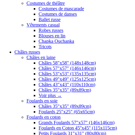
Costumes de théâtre
Costumes de mascarade
Costumes de danses
Ballet russe
Vêtements casual
Robes russes
Blouses en lin
Chapka Ouchanka
Tricots
Châles russes
Châles en laine
Châles 58"x58" (148x148cm)
Châles 57"x57" (146x146cm)
Châles 53"x53" (135x135cm)
Châles 49"x49" (125x125cm)
Châles 43"x43" (110x110cm)
Châles 35"x35" (89x89cm)
Voir plus
→
Foulards en soie
Châles 35"x35" (89x89cm)
Foulards 25"x25" (65x65cm)
Foulards en coton
Grands Foulards 57"x57" (146x146cm)
Foulards en Coton 45''x45'' (115x115cm)
Petits Foulards 31"x31" (80x80cm)