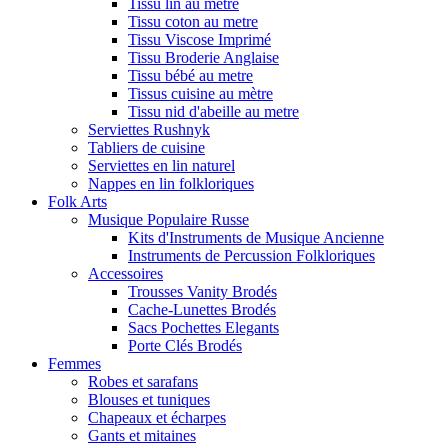
Tissu lin au metre
Tissu coton au metre
Tissu Viscose Imprimé
Tissu Broderie Anglaise
Tissu bébé au metre
Tissus cuisine au mètre
Tissu nid d'abeille au metre
Serviettes Rushnyk
Tabliers de cuisine
Serviettes en lin naturel
Nappes en lin folkloriques
Folk Arts
Musique Populaire Russe
Kits d'Instruments de Musique Ancienne
Instruments de Percussion Folkloriques
Accessoires
Trousses Vanity Brodés
Cache-Lunettes Brodés
Sacs Pochettes Elegants
Porte Clés Brodés
Femmes
Robes et sarafans
Blouses et tuniques
Chapeaux et écharpes
Gants et mitaines