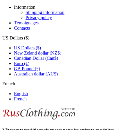
Information
Shipping information
Privacy policy
Témoignages
Contacts
US Dollars ($)
US Dollars ($)
New Zeland dollar (NZ$)
Canadian Dollar (Can$)
Euro (€)
GB Pound (£)
Australian dollar (AU$)
French
English
French