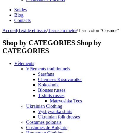
Soldes
Blog
Contacts
Accueil
/
Textile et tissus
/
Tissus au metre
/
Tissu coton ''Cosmos''
Shop by CATEGORIES
Shop by
CATEGORIES
Vêtements
Vêtements traditionnels
Sarafans
Chemises Kosovorotka
Kokoshnik
Blouses russes
T-shirts russes
Matryoshka Tees
Ukrainian Clothing
Vyshyvanka shirts
Ukrainian folk dresses
Costumes polonais
Costumes de Bulgarie
Hungarian Clothing