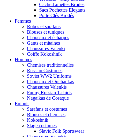
Cache-Lunettes Brodés
Sacs Pochettes Elegants
Porte Clés Brodés
Femmes
Robes et sarafans
Blouses et tuniques
Chapeaux et écharpes
Gants et mitaines
Chaussures Valenki
Coiffe Kokoshnik
Hommes
Chemises traditionnelles
Russian Costumes
Soviet WW2 Uniforms
Chapeaux et Ouchankas
Chaussures Valenkis
Funny Russian T-shirts
Nagaikas de Cosaque
Enfants
Sarafans et costumes
Blouses et chemises
Kokoshnik
Stage costumes
Slavic Folk Sportswear
Chaussures Valenkis