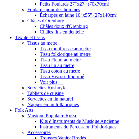
Petits Foulards 27"x27" (70x70cm)
Foulards pour des hommes
Écharpes en laine 10"x55" (27x140cm)
Châles d'Orenburg
Châles doux d'Orenburg
Châles fins en dentelle
Textile et tissus
Tissus au metre
Tissu motif russe au metre
Tissu folklorique au metre
Tissu Fleuri au metre
Tissu lin au metre
Tissu coton au metre
Tissu Viscose Imprimé
Voir plus
→
Serviettes Rushnyk
Tabliers de cuisine
Serviettes en lin naturel
Nappes en lin folkloriques
Folk Arts
Musique Populaire Russe
Kits d'Instruments de Musique Ancienne
Instruments de Percussion Folkloriques
Accessoires
Trousses Vanity Brodés