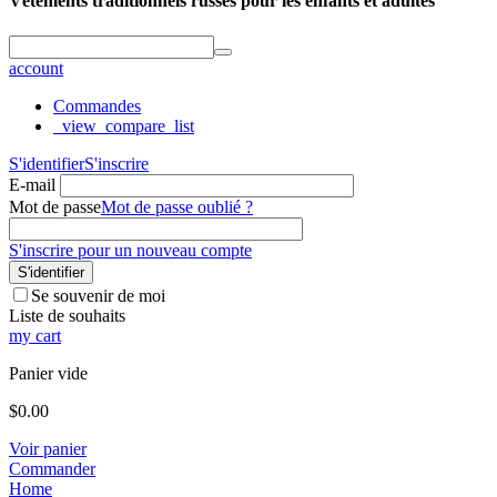
Vêtements traditionnels russes pour les enfants et adultes
account
Commandes
_view_compare_list
S'identifier
S'inscrire
E-mail
Mot de passe
Mot de passe oublié ?
S'inscrire pour un nouveau compte
S'identifier
Se souvenir de moi
Liste de souhaits
my cart
Panier vide
$
0.00
Voir panier
Commander
Home