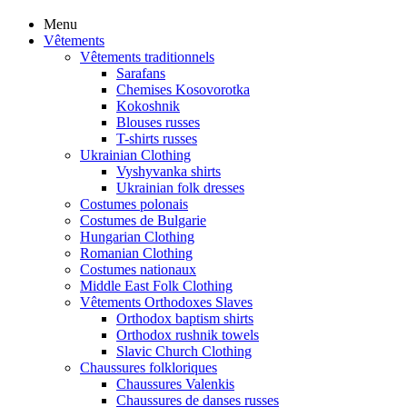
Menu
Vêtements
Vêtements traditionnels
Sarafans
Chemises Kosovorotka
Kokoshnik
Blouses russes
T-shirts russes
Ukrainian Clothing
Vyshyvanka shirts
Ukrainian folk dresses
Costumes polonais
Costumes de Bulgarie
Hungarian Clothing
Romanian Clothing
Costumes nationaux
Middle East Folk Clothing
Vêtements Orthodoxes Slaves
Orthodox baptism shirts
Orthodox rushnik towels
Slavic Church Clothing
Chaussures folkloriques
Chaussures Valenkis
Chaussures de danses russes