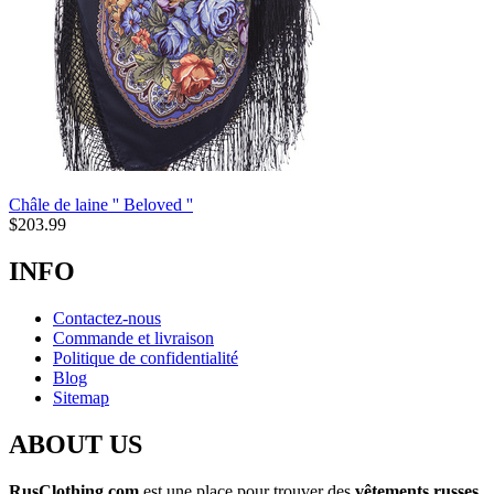
Châle de laine '' Beloved ''
$
203.99
INFO
Contactez-nous
Commande et livraison
Politique de confidentialité
Blog
Sitemap
ABOUT US
RusClothing.com
est une place pour trouver des
vêtements russes