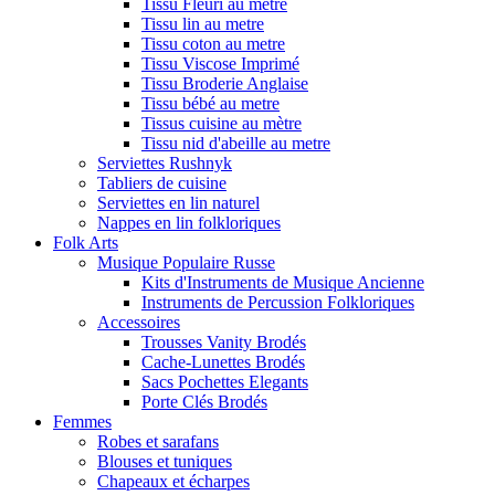
Tissu Fleuri au metre
Tissu lin au metre
Tissu coton au metre
Tissu Viscose Imprimé
Tissu Broderie Anglaise
Tissu bébé au metre
Tissus cuisine au mètre
Tissu nid d'abeille au metre
Serviettes Rushnyk
Tabliers de cuisine
Serviettes en lin naturel
Nappes en lin folkloriques
Folk Arts
Musique Populaire Russe
Kits d'Instruments de Musique Ancienne
Instruments de Percussion Folkloriques
Accessoires
Trousses Vanity Brodés
Cache-Lunettes Brodés
Sacs Pochettes Elegants
Porte Clés Brodés
Femmes
Robes et sarafans
Blouses et tuniques
Chapeaux et écharpes