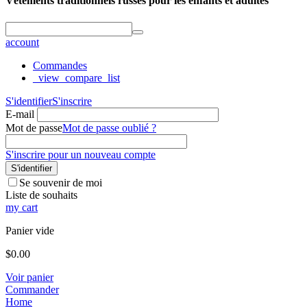
Vêtements traditionnels russes pour les enfants et adultes
account
Commandes
_view_compare_list
S'identifier
S'inscrire
E-mail
Mot de passe
Mot de passe oublié ?
S'inscrire pour un nouveau compte
S'identifier
Se souvenir de moi
Liste de souhaits
my cart
Panier vide
$
0.00
Voir panier
Commander
Home