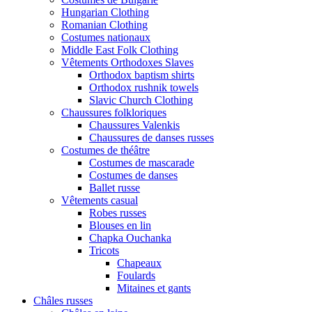
Hungarian Clothing
Romanian Clothing
Costumes nationaux
Middle East Folk Clothing
Vêtements Orthodoxes Slaves
Orthodox baptism shirts
Orthodox rushnik towels
Slavic Church Clothing
Chaussures folkloriques
Chaussures Valenkis
Chaussures de danses russes
Costumes de théâtre
Costumes de mascarade
Costumes de danses
Ballet russe
Vêtements casual
Robes russes
Blouses en lin
Chapka Ouchanka
Tricots
Chapeaux
Foulards
Mitaines et gants
Châles russes