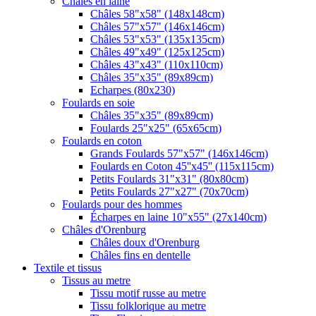
Châles en laine
Châles 58"x58" (148x148cm)
Châles 57"x57" (146x146cm)
Châles 53"x53" (135x135cm)
Châles 49"x49" (125x125cm)
Châles 43"x43" (110x110cm)
Châles 35"x35" (89x89cm)
Echarpes (80х230)
Foulards en soie
Châles 35"x35" (89x89cm)
Foulards 25"x25" (65x65cm)
Foulards en coton
Grands Foulards 57"x57" (146x146cm)
Foulards en Coton 45''x45'' (115x115cm)
Petits Foulards 31"x31" (80x80cm)
Petits Foulards 27"x27" (70x70cm)
Foulards pour des hommes
Écharpes en laine 10"x55" (27x140cm)
Châles d'Orenburg
Châles doux d'Orenburg
Châles fins en dentelle
Textile et tissus
Tissus au metre
Tissu motif russe au metre
Tissu folklorique au metre