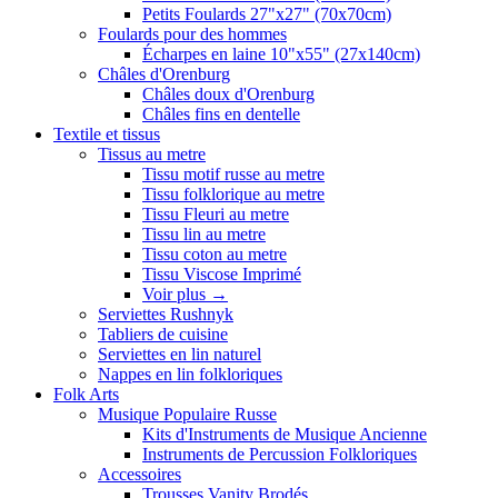
Petits Foulards 27"x27" (70x70cm)
Foulards pour des hommes
Écharpes en laine 10"x55" (27x140cm)
Châles d'Orenburg
Châles doux d'Orenburg
Châles fins en dentelle
Textile et tissus
Tissus au metre
Tissu motif russe au metre
Tissu folklorique au metre
Tissu Fleuri au metre
Tissu lin au metre
Tissu coton au metre
Tissu Viscose Imprimé
Voir plus
→
Serviettes Rushnyk
Tabliers de cuisine
Serviettes en lin naturel
Nappes en lin folkloriques
Folk Arts
Musique Populaire Russe
Kits d'Instruments de Musique Ancienne
Instruments de Percussion Folkloriques
Accessoires
Trousses Vanity Brodés