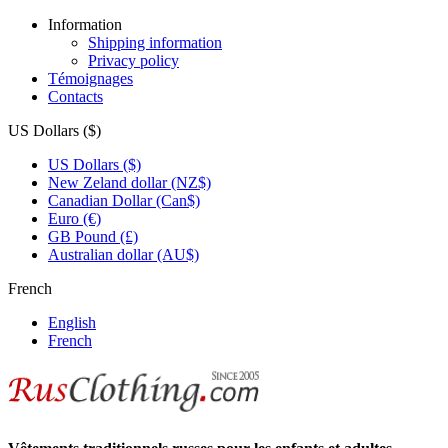
Information
Shipping information
Privacy policy
Témoignages
Contacts
US Dollars ($)
US Dollars ($)
New Zeland dollar (NZ$)
Canadian Dollar (Can$)
Euro (€)
GB Pound (£)
Australian dollar (AU$)
French
English
French