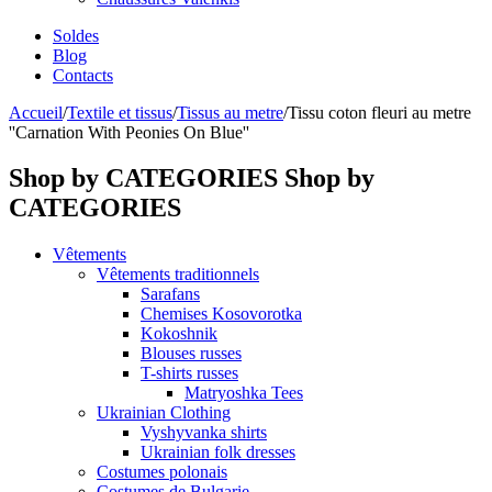
Soldes
Blog
Contacts
Accueil
/
Textile et tissus
/
Tissus au metre
/
Tissu coton fleuri au metre
''Carnation With Peonies On Blue''
Shop by CATEGORIES
Shop by
CATEGORIES
Vêtements
Vêtements traditionnels
Sarafans
Chemises Kosovorotka
Kokoshnik
Blouses russes
T-shirts russes
Matryoshka Tees
Ukrainian Clothing
Vyshyvanka shirts
Ukrainian folk dresses
Costumes polonais
Costumes de Bulgarie