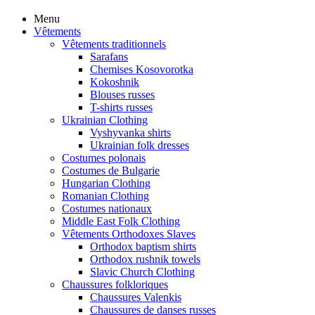
Menu
Vêtements
Vêtements traditionnels
Sarafans
Chemises Kosovorotka
Kokoshnik
Blouses russes
T-shirts russes
Ukrainian Clothing
Vyshyvanka shirts
Ukrainian folk dresses
Costumes polonais
Costumes de Bulgarie
Hungarian Clothing
Romanian Clothing
Costumes nationaux
Middle East Folk Clothing
Vêtements Orthodoxes Slaves
Orthodox baptism shirts
Orthodox rushnik towels
Slavic Church Clothing
Chaussures folkloriques
Chaussures Valenkis
Chaussures de danses russes