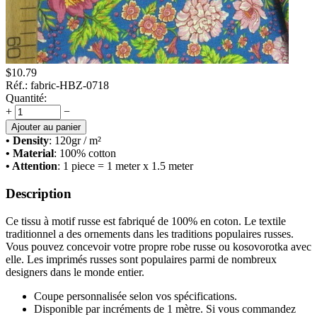
$
10.79
Réf.:
fabric-HBZ-0718
Quantité:
+
−
Ajouter au panier
• Density
: 120
gr / m²
• Material
: 100% cotton
• Attention
: 1 piece = 1 meter x 1.5 meter
Description
Ce tissu à motif russe est fabriqué de 100% en coton. Le textile
traditionnel a des ornements dans les traditions populaires russes.
Vous pouvez concevoir votre propre robe russe ou kosovorotka avec
elle. Les imprimés russes sont populaires parmi de nombreux
designers dans le monde entier.
Coupe personnalisée selon vos spécifications.
Disponible par incréments de 1 mètre. Si vous commandez