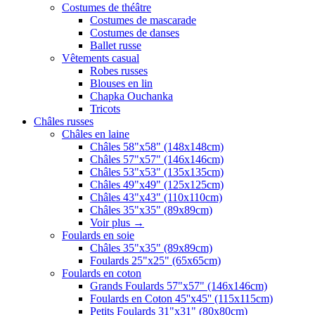
Costumes de théâtre
Costumes de mascarade
Costumes de danses
Ballet russe
Vêtements casual
Robes russes
Blouses en lin
Chapka Ouchanka
Tricots
Châles russes
Châles en laine
Châles 58"x58" (148x148cm)
Châles 57"x57" (146x146cm)
Châles 53"x53" (135x135cm)
Châles 49"x49" (125x125cm)
Châles 43"x43" (110x110cm)
Châles 35"x35" (89x89cm)
Voir plus
→
Foulards en soie
Châles 35"x35" (89x89cm)
Foulards 25"x25" (65x65cm)
Foulards en coton
Grands Foulards 57"x57" (146x146cm)
Foulards en Coton 45''x45'' (115x115cm)
Petits Foulards 31"x31" (80x80cm)