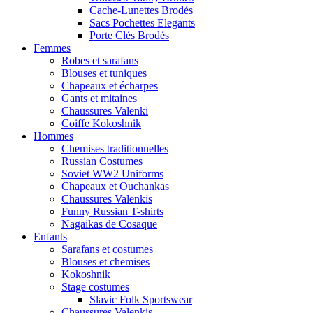
Cache-Lunettes Brodés
Sacs Pochettes Elegants
Porte Clés Brodés
Femmes
Robes et sarafans
Blouses et tuniques
Chapeaux et écharpes
Gants et mitaines
Chaussures Valenki
Coiffe Kokoshnik
Hommes
Chemises traditionnelles
Russian Costumes
Soviet WW2 Uniforms
Chapeaux et Ouchankas
Chaussures Valenkis
Funny Russian T-shirts
Nagaikas de Cosaque
Enfants
Sarafans et costumes
Blouses et chemises
Kokoshnik
Stage costumes
Slavic Folk Sportswear
Chaussures Valenkis