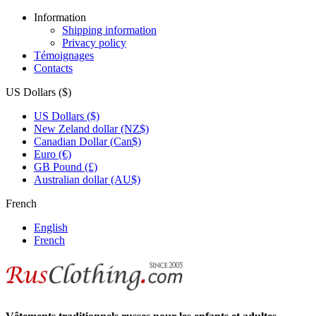
Information
Shipping information
Privacy policy
Témoignages
Contacts
US Dollars ($)
US Dollars ($)
New Zeland dollar (NZ$)
Canadian Dollar (Can$)
Euro (€)
GB Pound (£)
Australian dollar (AU$)
French
English
French