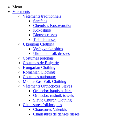
Menu
Vêtements
Vêtements traditionnels
Sarafans
Chemises Kosovorotka
Kokoshnik
Blouses russes
T-shirts russes
Ukrainian Clothing
Vyshyvanka shirts
Ukrainian folk dresses
Costumes polonais
Costumes de Bulgarie
Hungarian Clothing
Romanian Clothing
Costumes nationaux
Middle East Folk Clothing
Vêtements Orthodoxes Slaves
Orthodox baptism shirts
Orthodox rushnik towels
Slavic Church Clothing
Chaussures folkloriques
Chaussures Valenkis
Chaussures de danses russes