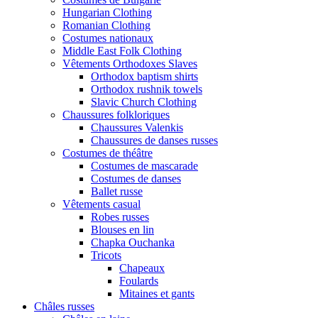
Hungarian Clothing
Romanian Clothing
Costumes nationaux
Middle East Folk Clothing
Vêtements Orthodoxes Slaves
Orthodox baptism shirts
Orthodox rushnik towels
Slavic Church Clothing
Chaussures folkloriques
Chaussures Valenkis
Chaussures de danses russes
Costumes de théâtre
Costumes de mascarade
Costumes de danses
Ballet russe
Vêtements casual
Robes russes
Blouses en lin
Chapka Ouchanka
Tricots
Chapeaux
Foulards
Mitaines et gants
Châles russes