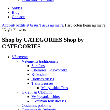
Soldes
Blog
Contacts
Accueil
/
Textile et tissus
/
Tissus au metre
/
Tissu coton fleuri au metre
''Night Flowers''
Shop by CATEGORIES
Shop by
CATEGORIES
Vêtements
Vêtements traditionnels
Sarafans
Chemises Kosovorotka
Kokoshnik
Blouses russes
T-shirts russes
Matryoshka Tees
Ukrainian Clothing
Vyshyvanka shirts
Ukrainian folk dresses
Costumes polonais
Costumes de Bulgarie