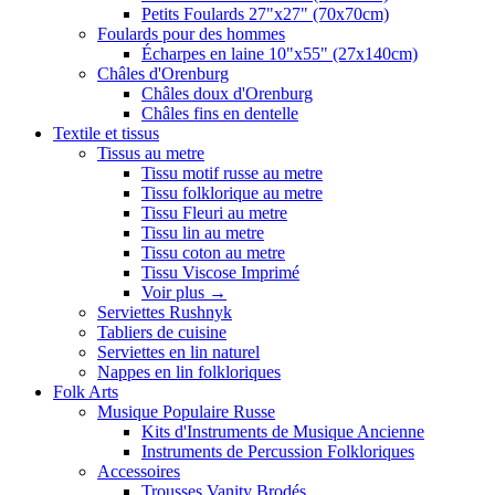
Petits Foulards 27"x27" (70x70cm)
Foulards pour des hommes
Écharpes en laine 10"x55" (27x140cm)
Châles d'Orenburg
Châles doux d'Orenburg
Châles fins en dentelle
Textile et tissus
Tissus au metre
Tissu motif russe au metre
Tissu folklorique au metre
Tissu Fleuri au metre
Tissu lin au metre
Tissu coton au metre
Tissu Viscose Imprimé
Voir plus
→
Serviettes Rushnyk
Tabliers de cuisine
Serviettes en lin naturel
Nappes en lin folkloriques
Folk Arts
Musique Populaire Russe
Kits d'Instruments de Musique Ancienne
Instruments de Percussion Folkloriques
Accessoires
Trousses Vanity Brodés