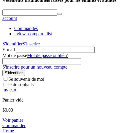
Vêtements traditionnels russes pour les enfants et adultes
account
Commandes
_view_compare_list
S'identifier
S'inscrire
E-mail
Mot de passe
Mot de passe oublié ?
S'inscrire pour un nouveau compte
S'identifier
Se souvenir de moi
Liste de souhaits
my cart
Panier vide
$
0.00
Voir panier
Commander
Home