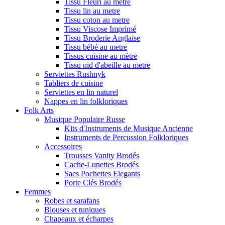
Tissu Fleuri au metre
Tissu lin au metre
Tissu coton au metre
Tissu Viscose Imprimé
Tissu Broderie Anglaise
Tissu bébé au metre
Tissus cuisine au mètre
Tissu nid d'abeille au metre
Serviettes Rushnyk
Tabliers de cuisine
Serviettes en lin naturel
Nappes en lin folkloriques
Folk Arts
Musique Populaire Russe
Kits d'Instruments de Musique Ancienne
Instruments de Percussion Folkloriques
Accessoires
Trousses Vanity Brodés
Cache-Lunettes Brodés
Sacs Pochettes Elegants
Porte Clés Brodés
Femmes
Robes et sarafans
Blouses et tuniques
Chapeaux et écharpes