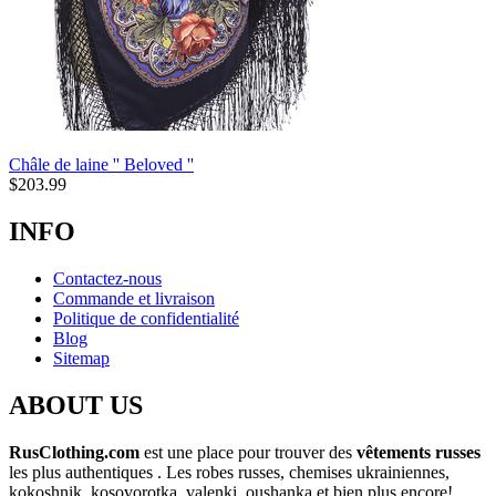
Châle de laine '' Beloved ''
$
203.99
INFO
Contactez-nous
Commande et livraison
Politique de confidentialité
Blog
Sitemap
ABOUT US
RusClothing.com
est une place pour trouver des
vêtements russes
les plus
authentiques . Les robes russes, chemises ukrainiennes,
kokoshnik, kosovorotka, valenki, oushanka et bien plus encore!