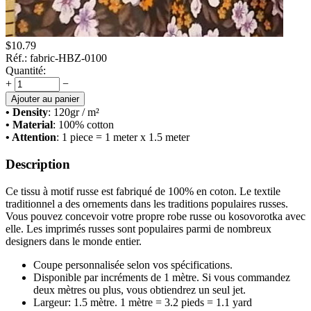
$
10.79
Réf.:
fabric-HBZ-0100
Quantité:
+
−
Ajouter au panier
• Density
: 120
gr / m²
• Material
: 100% cotton
• Attention
: 1 piece = 1 meter x 1.5 meter
Description
Ce tissu à motif russe est fabriqué de 100% en coton. Le textile
traditionnel a des ornements dans les traditions populaires russes.
Vous pouvez concevoir votre propre robe russe ou kosovorotka avec
elle. Les imprimés russes sont populaires parmi de nombreux
designers dans le monde entier.
Coupe personnalisée selon vos spécifications.
Disponible par incréments de 1 mètre. Si vous commandez
deux mètres ou plus, vous obtiendrez un seul jet.
Largeur: 1.5 mètre. 1 mètre = 3.2 pieds = 1.1 yard