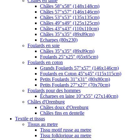
Châles en laine
Châles 58"x58" (148x148cm)
Châles 57"x57" (146x146cm)
Châles 53"x53" (135x135cm)
Châles 49"x49" (125x125cm)
Châles 43"x43" (110x110cm)
Châles 35"x35" (89x89cm)
Echarpes (80х230)
Foulards en soie
Châles 35"x35" (89x89cm)
Foulards 25"x25" (65x65cm)
Foulards en coton
Grands Foulards 57"x57" (146x146cm)
Foulards en Coton 45''x45'' (115x115cm)
Petits Foulards 31"x31" (80x80cm)
Petits Foulards 27"x27" (70x70cm)
Foulards pour des hommes
Écharpes en laine 10"x55" (27x140cm)
Châles d'Orenburg
Châles doux d'Orenburg
Châles fins en dentelle
Textile et tissus
Tissus au metre
Tissu motif russe au metre
Tissu folklorique au metre