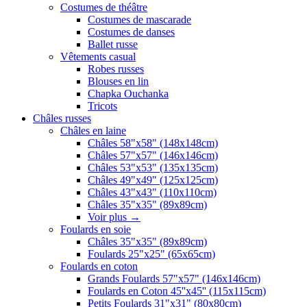
Costumes de théâtre
Costumes de mascarade
Costumes de danses
Ballet russe
Vêtements casual
Robes russes
Blouses en lin
Chapka Ouchanka
Tricots
Châles russes
Châles en laine
Châles 58"x58" (148x148cm)
Châles 57"x57" (146x146cm)
Châles 53"x53" (135x135cm)
Châles 49"x49" (125x125cm)
Châles 43"x43" (110x110cm)
Châles 35"x35" (89x89cm)
Voir plus
→
Foulards en soie
Châles 35"x35" (89x89cm)
Foulards 25"x25" (65x65cm)
Foulards en coton
Grands Foulards 57"x57" (146x146cm)
Foulards en Coton 45''x45'' (115x115cm)
Petits Foulards 31"x31" (80x80cm)