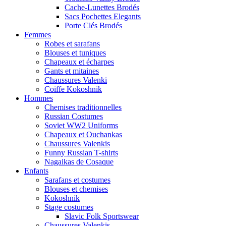
Cache-Lunettes Brodés
Sacs Pochettes Elegants
Porte Clés Brodés
Femmes
Robes et sarafans
Blouses et tuniques
Chapeaux et écharpes
Gants et mitaines
Chaussures Valenki
Coiffe Kokoshnik
Hommes
Chemises traditionnelles
Russian Costumes
Soviet WW2 Uniforms
Chapeaux et Ouchankas
Chaussures Valenkis
Funny Russian T-shirts
Nagaikas de Cosaque
Enfants
Sarafans et costumes
Blouses et chemises
Kokoshnik
Stage costumes
Slavic Folk Sportswear
Chaussures Valenkis