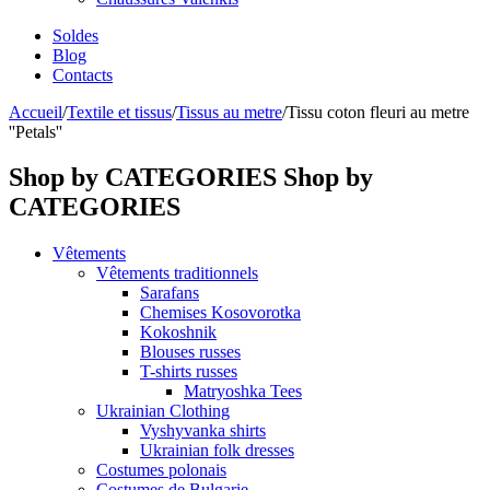
Soldes
Blog
Contacts
Accueil
/
Textile et tissus
/
Tissus au metre
/
Tissu coton fleuri au metre
''Petals''
Shop by CATEGORIES
Shop by
CATEGORIES
Vêtements
Vêtements traditionnels
Sarafans
Chemises Kosovorotka
Kokoshnik
Blouses russes
T-shirts russes
Matryoshka Tees
Ukrainian Clothing
Vyshyvanka shirts
Ukrainian folk dresses
Costumes polonais
Costumes de Bulgarie