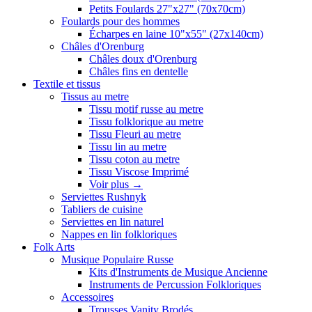
Petits Foulards 27"x27" (70x70cm)
Foulards pour des hommes
Écharpes en laine 10"x55" (27x140cm)
Châles d'Orenburg
Châles doux d'Orenburg
Châles fins en dentelle
Textile et tissus
Tissus au metre
Tissu motif russe au metre
Tissu folklorique au metre
Tissu Fleuri au metre
Tissu lin au metre
Tissu coton au metre
Tissu Viscose Imprimé
Voir plus
→
Serviettes Rushnyk
Tabliers de cuisine
Serviettes en lin naturel
Nappes en lin folkloriques
Folk Arts
Musique Populaire Russe
Kits d'Instruments de Musique Ancienne
Instruments de Percussion Folkloriques
Accessoires
Trousses Vanity Brodés