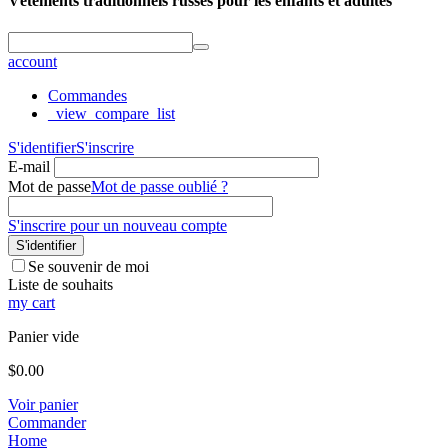
Vêtements traditionnels russes pour les enfants et adultes
account
Commandes
_view_compare_list
S'identifier
S'inscrire
E-mail
Mot de passe
Mot de passe oublié ?
S'inscrire pour un nouveau compte
S'identifier
Se souvenir de moi
Liste de souhaits
my cart
Panier vide
$
0.00
Voir panier
Commander
Home