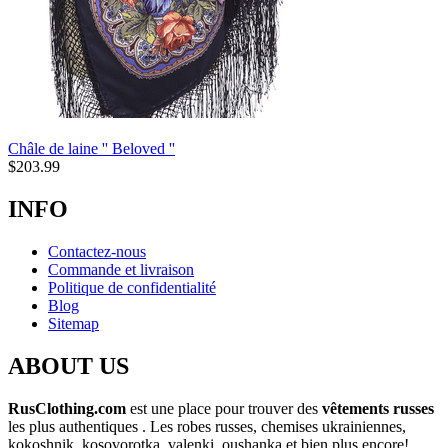
Châle de laine '' Beloved ''
$
203.99
INFO
Contactez-nous
Commande et livraison
Politique de confidentialité
Blog
Sitemap
ABOUT US
RusClothing.com
est une place pour trouver des
vêtements russes
les plus
authentiques . Les robes russes, chemises ukrainiennes,
kokoshnik, kosovorotka, valenki, oushanka et bien plus encore!