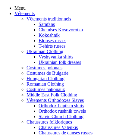
Menu
Vêtements
Vêtements traditionnels
Sarafans
Chemises Kosovorotka
Kokoshnik
Blouses russes
T-shirts russes
Ukrainian Clothing
Vyshyvanka shirts
Ukrainian folk dresses
Costumes polonais
Costumes de Bulgarie
Hungarian Clothing
Romanian Clothing
Costumes nationaux
Middle East Folk Clothing
Vêtements Orthodoxes Slaves
Orthodox baptism shirts
Orthodox rushnik towels
Slavic Church Clothing
Chaussures folkloriques
Chaussures Valenkis
Chaussures de danses russes