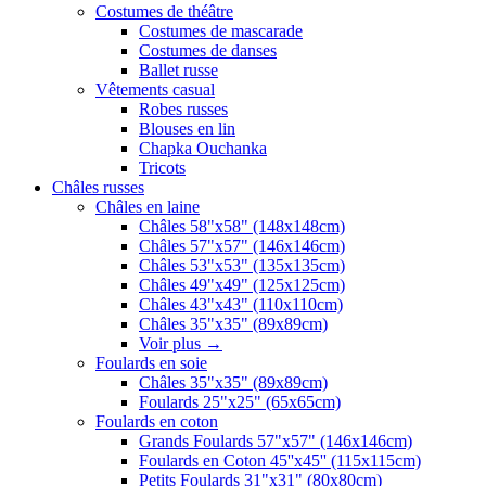
Costumes de théâtre
Costumes de mascarade
Costumes de danses
Ballet russe
Vêtements casual
Robes russes
Blouses en lin
Chapka Ouchanka
Tricots
Châles russes
Châles en laine
Châles 58"x58" (148x148cm)
Châles 57"x57" (146x146cm)
Châles 53"x53" (135x135cm)
Châles 49"x49" (125x125cm)
Châles 43"x43" (110x110cm)
Châles 35"x35" (89x89cm)
Voir plus
→
Foulards en soie
Châles 35"x35" (89x89cm)
Foulards 25"x25" (65x65cm)
Foulards en coton
Grands Foulards 57"x57" (146x146cm)
Foulards en Coton 45''x45'' (115x115cm)
Petits Foulards 31"x31" (80x80cm)