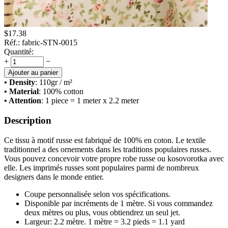
$
17.38
Réf.:
fabric-STN-0015
Quantité:
+
−
Ajouter au panier
• Density
: 110
gr / m²
• Material
: 100% cotton
• Attention
: 1 piece = 1 meter x 2.2 meter
Description
Ce tissu à motif russe est fabriqué de 100% en coton. Le textile
traditionnel a des ornements dans les traditions populaires russes.
Vous pouvez concevoir votre propre robe russe ou kosovorotka avec
elle. Les imprimés russes sont populaires parmi de nombreux
designers dans le monde entier.
Coupe personnalisée selon vos spécifications.
Disponible par incréments de 1 mètre. Si vous commandez
deux mètres ou plus, vous obtiendrez un seul jet.
Largeur: 2.2 mètre. 1 mètre = 3.2 pieds = 1.1 yard