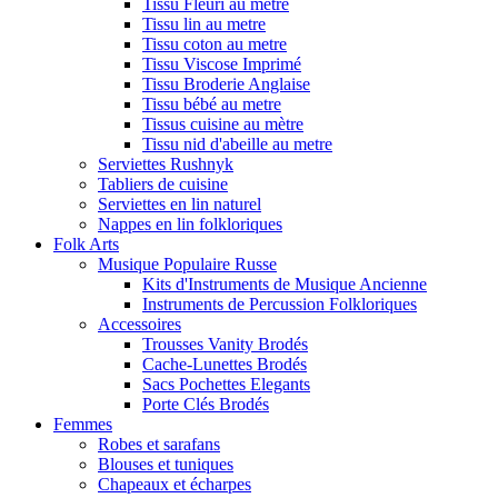
Tissu Fleuri au metre
Tissu lin au metre
Tissu coton au metre
Tissu Viscose Imprimé
Tissu Broderie Anglaise
Tissu bébé au metre
Tissus cuisine au mètre
Tissu nid d'abeille au metre
Serviettes Rushnyk
Tabliers de cuisine
Serviettes en lin naturel
Nappes en lin folkloriques
Folk Arts
Musique Populaire Russe
Kits d'Instruments de Musique Ancienne
Instruments de Percussion Folkloriques
Accessoires
Trousses Vanity Brodés
Cache-Lunettes Brodés
Sacs Pochettes Elegants
Porte Clés Brodés
Femmes
Robes et sarafans
Blouses et tuniques
Chapeaux et écharpes