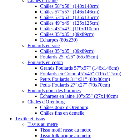
Châles en laine
Châles 58"x58" (148x148cm)
Châles 57"x57" (146x146cm)
Châles 53"x53" (135x135cm)
Châles 49"x49" (125x125cm)
Châles 43"x43" (110x110cm)
Châles 35"x35" (89x89cm)
Echarpes (80х230)
Foulards en soie
Châles 35"x35" (89x89cm)
Foulards 25"x25" (65x65cm)
Foulards en coton
Grands Foulards 57"x57" (146x146cm)
Foulards en Coton 45''x45'' (115x115cm)
Petits Foulards 31"x31" (80x80cm)
Petits Foulards 27"x27" (70x70cm)
Foulards pour des hommes
Écharpes en laine 10"x55" (27x140cm)
Châles d'Orenburg
Châles doux d'Orenburg
Châles fins en dentelle
Textile et tissus
Tissus au metre
Tissu motif russe au metre
Tissu folklorique au metre