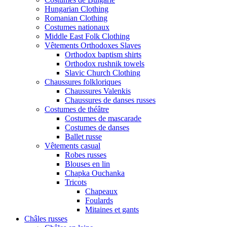
Hungarian Clothing
Romanian Clothing
Costumes nationaux
Middle East Folk Clothing
Vêtements Orthodoxes Slaves
Orthodox baptism shirts
Orthodox rushnik towels
Slavic Church Clothing
Chaussures folkloriques
Chaussures Valenkis
Chaussures de danses russes
Costumes de théâtre
Costumes de mascarade
Costumes de danses
Ballet russe
Vêtements casual
Robes russes
Blouses en lin
Chapka Ouchanka
Tricots
Chapeaux
Foulards
Mitaines et gants
Châles russes