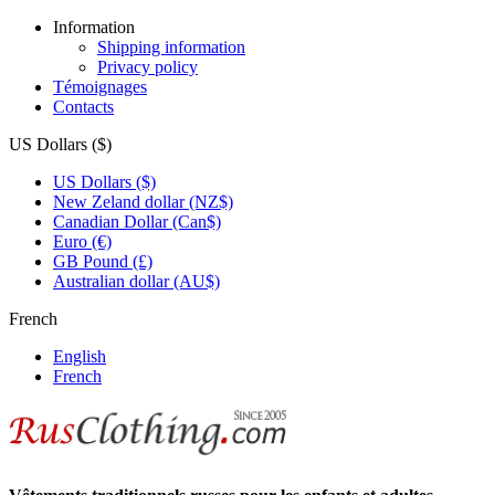
Information
Shipping information
Privacy policy
Témoignages
Contacts
US Dollars ($)
US Dollars ($)
New Zeland dollar (NZ$)
Canadian Dollar (Can$)
Euro (€)
GB Pound (£)
Australian dollar (AU$)
French
English
French