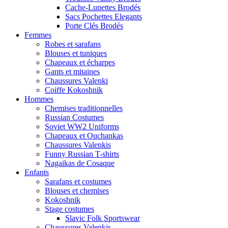
Cache-Lunettes Brodés
Sacs Pochettes Elegants
Porte Clés Brodés
Femmes
Robes et sarafans
Blouses et tuniques
Chapeaux et écharpes
Gants et mitaines
Chaussures Valenki
Coiffe Kokoshnik
Hommes
Chemises traditionnelles
Russian Costumes
Soviet WW2 Uniforms
Chapeaux et Ouchankas
Chaussures Valenkis
Funny Russian T-shirts
Nagaikas de Cosaque
Enfants
Sarafans et costumes
Blouses et chemises
Kokoshnik
Stage costumes
Slavic Folk Sportswear
Chaussures Valenkis