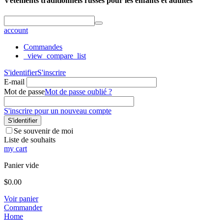
Vêtements traditionnels russes pour les enfants et adultes
account
Commandes
_view_compare_list
S'identifier
S'inscrire
E-mail
Mot de passe
Mot de passe oublié ?
S'inscrire pour un nouveau compte
S'identifier
Se souvenir de moi
Liste de souhaits
my cart
Panier vide
$
0.00
Voir panier
Commander
Home