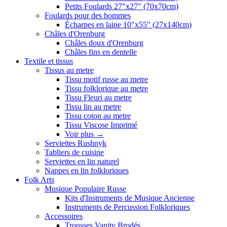
Petits Foulards 27"x27" (70x70cm)
Foulards pour des hommes
Écharpes en laine 10"x55" (27x140cm)
Châles d'Orenburg
Châles doux d'Orenburg
Châles fins en dentelle
Textile et tissus
Tissus au metre
Tissu motif russe au metre
Tissu folklorique au metre
Tissu Fleuri au metre
Tissu lin au metre
Tissu coton au metre
Tissu Viscose Imprimé
Voir plus
→
Serviettes Rushnyk
Tabliers de cuisine
Serviettes en lin naturel
Nappes en lin folkloriques
Folk Arts
Musique Populaire Russe
Kits d'Instruments de Musique Ancienne
Instruments de Percussion Folkloriques
Accessoires
Trousses Vanity Brodés