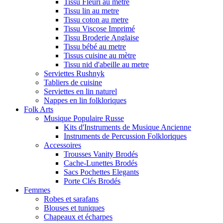
Tissu Fleuri au metre
Tissu lin au metre
Tissu coton au metre
Tissu Viscose Imprimé
Tissu Broderie Anglaise
Tissu bébé au metre
Tissus cuisine au mètre
Tissu nid d'abeille au metre
Serviettes Rushnyk
Tabliers de cuisine
Serviettes en lin naturel
Nappes en lin folkloriques
Folk Arts
Musique Populaire Russe
Kits d'Instruments de Musique Ancienne
Instruments de Percussion Folkloriques
Accessoires
Trousses Vanity Brodés
Cache-Lunettes Brodés
Sacs Pochettes Elegants
Porte Clés Brodés
Femmes
Robes et sarafans
Blouses et tuniques
Chapeaux et écharpes