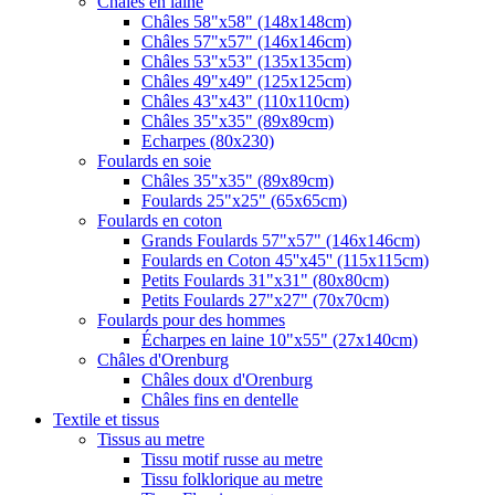
Châles en laine
Châles 58"x58" (148x148cm)
Châles 57"x57" (146x146cm)
Châles 53"x53" (135x135cm)
Châles 49"x49" (125x125cm)
Châles 43"x43" (110x110cm)
Châles 35"x35" (89x89cm)
Echarpes (80х230)
Foulards en soie
Châles 35"x35" (89x89cm)
Foulards 25"x25" (65x65cm)
Foulards en coton
Grands Foulards 57"x57" (146x146cm)
Foulards en Coton 45''x45'' (115x115cm)
Petits Foulards 31"x31" (80x80cm)
Petits Foulards 27"x27" (70x70cm)
Foulards pour des hommes
Écharpes en laine 10"x55" (27x140cm)
Châles d'Orenburg
Châles doux d'Orenburg
Châles fins en dentelle
Textile et tissus
Tissus au metre
Tissu motif russe au metre
Tissu folklorique au metre