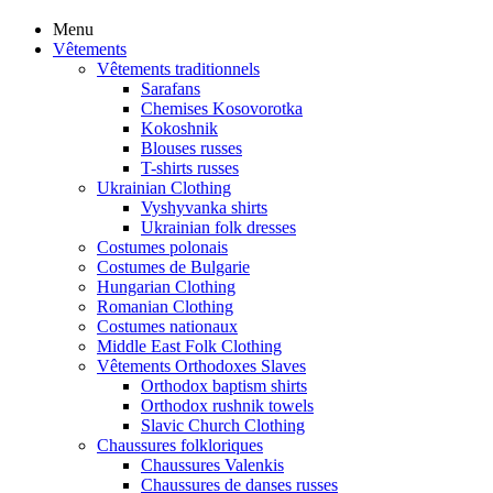
Menu
Vêtements
Vêtements traditionnels
Sarafans
Chemises Kosovorotka
Kokoshnik
Blouses russes
T-shirts russes
Ukrainian Clothing
Vyshyvanka shirts
Ukrainian folk dresses
Costumes polonais
Costumes de Bulgarie
Hungarian Clothing
Romanian Clothing
Costumes nationaux
Middle East Folk Clothing
Vêtements Orthodoxes Slaves
Orthodox baptism shirts
Orthodox rushnik towels
Slavic Church Clothing
Chaussures folkloriques
Chaussures Valenkis
Chaussures de danses russes