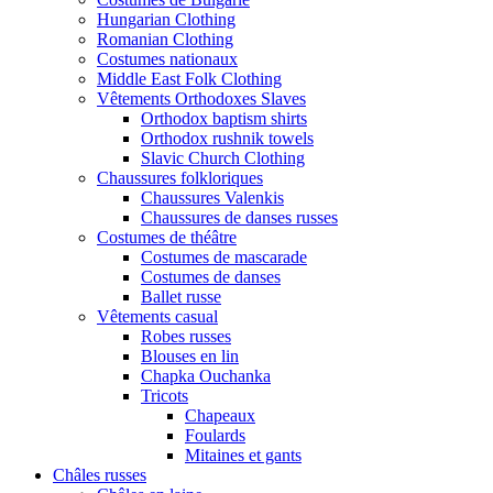
Hungarian Clothing
Romanian Clothing
Costumes nationaux
Middle East Folk Clothing
Vêtements Orthodoxes Slaves
Orthodox baptism shirts
Orthodox rushnik towels
Slavic Church Clothing
Chaussures folkloriques
Chaussures Valenkis
Chaussures de danses russes
Costumes de théâtre
Costumes de mascarade
Costumes de danses
Ballet russe
Vêtements casual
Robes russes
Blouses en lin
Chapka Ouchanka
Tricots
Chapeaux
Foulards
Mitaines et gants
Châles russes