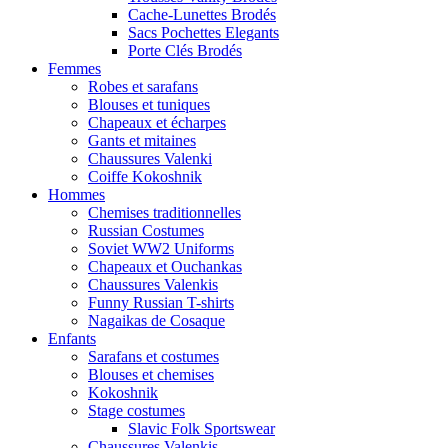
Cache-Lunettes Brodés
Sacs Pochettes Elegants
Porte Clés Brodés
Femmes
Robes et sarafans
Blouses et tuniques
Chapeaux et écharpes
Gants et mitaines
Chaussures Valenki
Coiffe Kokoshnik
Hommes
Chemises traditionnelles
Russian Costumes
Soviet WW2 Uniforms
Chapeaux et Ouchankas
Chaussures Valenkis
Funny Russian T-shirts
Nagaikas de Cosaque
Enfants
Sarafans et costumes
Blouses et chemises
Kokoshnik
Stage costumes
Slavic Folk Sportswear
Chaussures Valenkis