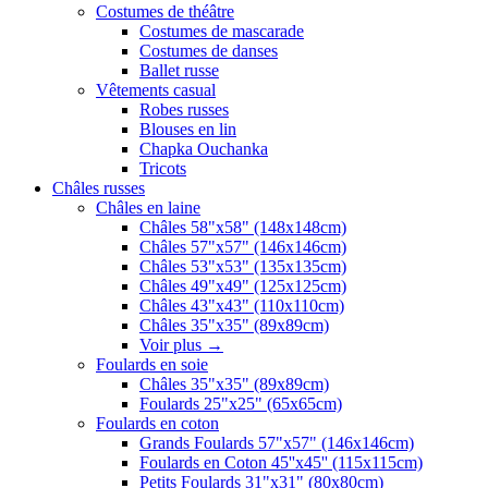
Costumes de théâtre
Costumes de mascarade
Costumes de danses
Ballet russe
Vêtements casual
Robes russes
Blouses en lin
Chapka Ouchanka
Tricots
Châles russes
Châles en laine
Châles 58"x58" (148x148cm)
Châles 57"x57" (146x146cm)
Châles 53"x53" (135x135cm)
Châles 49"x49" (125x125cm)
Châles 43"x43" (110x110cm)
Châles 35"x35" (89x89cm)
Voir plus
→
Foulards en soie
Châles 35"x35" (89x89cm)
Foulards 25"x25" (65x65cm)
Foulards en coton
Grands Foulards 57"x57" (146x146cm)
Foulards en Coton 45''x45'' (115x115cm)
Petits Foulards 31"x31" (80x80cm)