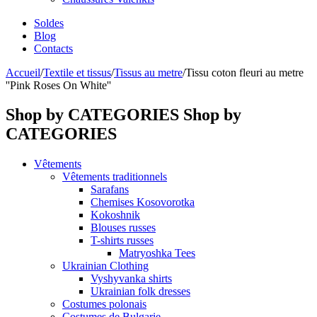
Soldes
Blog
Contacts
Accueil
/
Textile et tissus
/
Tissus au metre
/
Tissu coton fleuri au metre
''Pink Roses On White''
Shop by CATEGORIES
Shop by
CATEGORIES
Vêtements
Vêtements traditionnels
Sarafans
Chemises Kosovorotka
Kokoshnik
Blouses russes
T-shirts russes
Matryoshka Tees
Ukrainian Clothing
Vyshyvanka shirts
Ukrainian folk dresses
Costumes polonais
Costumes de Bulgarie