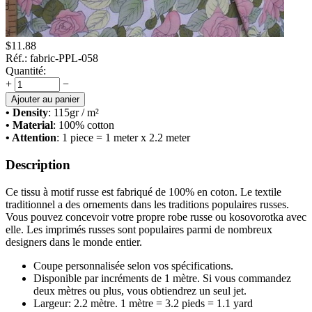
$
11.88
Réf.:
fabric-PPL-058
Quantité:
+
−
Ajouter au panier
• Density
: 115
gr / m²
• Material
: 100% cotton
• Attention
: 1 piece = 1 meter x 2.2 meter
Description
Ce tissu à motif russe est fabriqué de 100% en coton. Le textile
traditionnel a des ornements dans les traditions populaires russes.
Vous pouvez concevoir votre propre robe russe ou kosovorotka avec
elle. Les imprimés russes sont populaires parmi de nombreux
designers dans le monde entier.
Coupe personnalisée selon vos spécifications.
Disponible par incréments de 1 mètre. Si vous commandez
deux mètres ou plus, vous obtiendrez un seul jet.
Largeur: 2.2 mètre. 1 mètre = 3.2 pieds = 1.1 yard