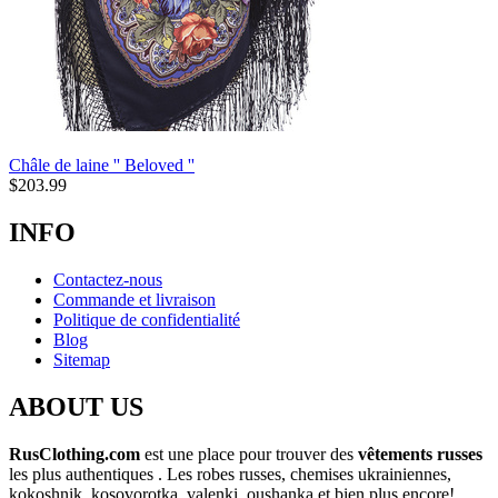
Châle de laine '' Beloved ''
$
203.99
INFO
Contactez-nous
Commande et livraison
Politique de confidentialité
Blog
Sitemap
ABOUT US
RusClothing.com
est une place pour trouver des
vêtements russes
les plus
authentiques . Les robes russes, chemises ukrainiennes,
kokoshnik, kosovorotka, valenki, oushanka et bien plus encore!