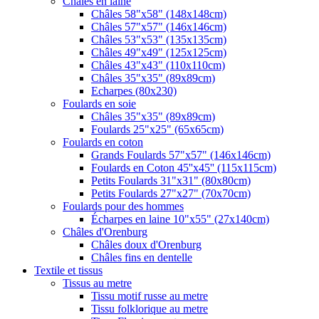
Châles en laine
Châles 58"x58" (148x148cm)
Châles 57"x57" (146x146cm)
Châles 53"x53" (135x135cm)
Châles 49"x49" (125x125cm)
Châles 43"x43" (110x110cm)
Châles 35"x35" (89x89cm)
Echarpes (80х230)
Foulards en soie
Châles 35"x35" (89x89cm)
Foulards 25"x25" (65x65cm)
Foulards en coton
Grands Foulards 57"x57" (146x146cm)
Foulards en Coton 45''x45'' (115x115cm)
Petits Foulards 31"x31" (80x80cm)
Petits Foulards 27"x27" (70x70cm)
Foulards pour des hommes
Écharpes en laine 10"x55" (27x140cm)
Châles d'Orenburg
Châles doux d'Orenburg
Châles fins en dentelle
Textile et tissus
Tissus au metre
Tissu motif russe au metre
Tissu folklorique au metre