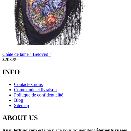
Châle de laine '' Beloved ''
$
203.99
INFO
Contactez-nous
Commande et livraison
Politique de confidentialité
Blog
Sitemap
ABOUT US
RusClothing.com
est une place pour trouver des
vêtements russes