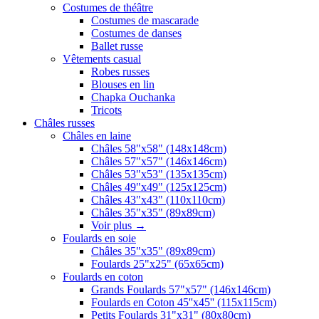
Costumes de théâtre
Costumes de mascarade
Costumes de danses
Ballet russe
Vêtements casual
Robes russes
Blouses en lin
Chapka Ouchanka
Tricots
Châles russes
Châles en laine
Châles 58"x58" (148x148cm)
Châles 57"x57" (146x146cm)
Châles 53"x53" (135x135cm)
Châles 49"x49" (125x125cm)
Châles 43"x43" (110x110cm)
Châles 35"x35" (89x89cm)
Voir plus
→
Foulards en soie
Châles 35"x35" (89x89cm)
Foulards 25"x25" (65x65cm)
Foulards en coton
Grands Foulards 57"x57" (146x146cm)
Foulards en Coton 45''x45'' (115x115cm)
Petits Foulards 31"x31" (80x80cm)