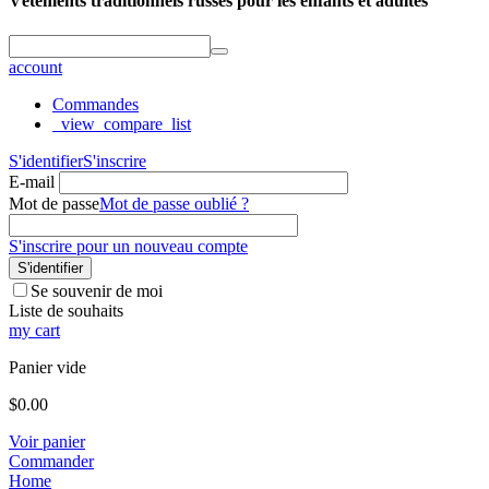
Vêtements traditionnels russes pour les enfants et adultes
account
Commandes
_view_compare_list
S'identifier
S'inscrire
E-mail
Mot de passe
Mot de passe oublié ?
S'inscrire pour un nouveau compte
S'identifier
Se souvenir de moi
Liste de souhaits
my cart
Panier vide
$
0.00
Voir panier
Commander
Home