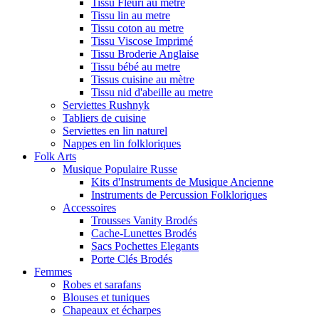
Tissu Fleuri au metre
Tissu lin au metre
Tissu coton au metre
Tissu Viscose Imprimé
Tissu Broderie Anglaise
Tissu bébé au metre
Tissus cuisine au mètre
Tissu nid d'abeille au metre
Serviettes Rushnyk
Tabliers de cuisine
Serviettes en lin naturel
Nappes en lin folkloriques
Folk Arts
Musique Populaire Russe
Kits d'Instruments de Musique Ancienne
Instruments de Percussion Folkloriques
Accessoires
Trousses Vanity Brodés
Cache-Lunettes Brodés
Sacs Pochettes Elegants
Porte Clés Brodés
Femmes
Robes et sarafans
Blouses et tuniques
Chapeaux et écharpes