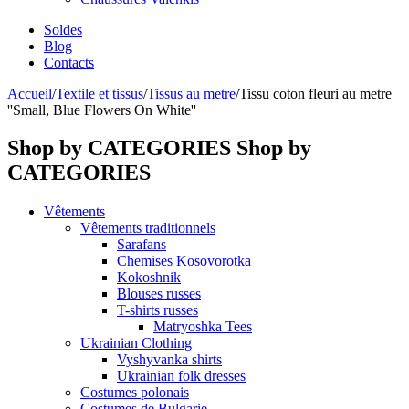
Soldes
Blog
Contacts
Accueil
/
Textile et tissus
/
Tissus au metre
/
Tissu coton fleuri au metre
''Small, Blue Flowers On White''
Shop by CATEGORIES
Shop by
CATEGORIES
Vêtements
Vêtements traditionnels
Sarafans
Chemises Kosovorotka
Kokoshnik
Blouses russes
T-shirts russes
Matryoshka Tees
Ukrainian Clothing
Vyshyvanka shirts
Ukrainian folk dresses
Costumes polonais
Costumes de Bulgarie