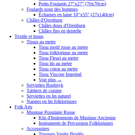
Petits Foulards 27"x27" (70x70cm)
Foulards pour des hommes
Écharpes en laine 10"x55" (27x140cm)
Châles d'Orenburg
Châles doux d'Orenburg
Châles fins en dentelle
Textile et tissus
Tissus au metre
Tissu motif russe au metre
Tissu folklorique au metre
Tissu Fleuri au metre
Tissu lin au metre
Tissu coton au metre
Tissu Viscose Imprimé
Voir plus
→
Serviettes Rushnyk
Tabliers de cuisine
Serviettes en lin naturel
Nappes en lin folkloriques
Folk Arts
Musique Populaire Russe
Kits d'Instruments de Musique Ancienne
Instruments de Percussion Folkloriques
Accessoires
Trousses Vanity Brodés