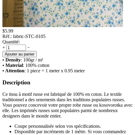
$
5.99
Réf.:
fabric-STC-0105
Quantité:
+
−
Ajouter au panier
• Density
: 100
gr / m²
• Material
: 100% cotton
• Attention
: 1 piece = 1 meter x 0.95 meter
Description
Ce tissu à motif russe est fabriqué de 100% en coton. Le textile
traditionnel a des ornements dans les traditions populaires russes.
Vous pouvez concevoir votre propre robe russe ou kosovorotka avec
elle. Les imprimés russes sont populaires parmi de nombreux
designers dans le monde entier.
Coupe personnalisée selon vos spécifications.
Disponible par incréments de 1 mètre. Si vous commandez