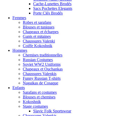
Cache-Lunettes Brodés
Sacs Pochettes Elegants
Porte Clés Brodés
Femmes
Robes et sarafans
Blouses et tuniques
Chapeaux et écharpes
Gants et mitaines
Chaussures Valenki
Coiffe Kokoshnik
Hommes
Chemises traditionnelles
Russian Costumes
Soviet WW2 Uniforms
Chapeaux et Ouchankas
Chaussures Valenkis
Funny Russian T-shirts
Nagaikas de Cosaque
Enfants
Sarafans et costumes
Blouses et chemises
Kokoshnik
Stage costumes
Slavic Folk Sportswear
Chaussures Valenkis