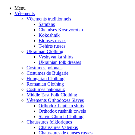
Menu
Vêtements
Vêtements traditionnels
Sarafans
Chemises Kosovorotka
Kokoshnik
Blouses russes
T-shirts russes
Ukrainian Clothing
Vyshyvanka shirts
Ukrainian folk dresses
Costumes polonais
Costumes de Bulgarie
Hungarian Clothing
Romanian Clothing
Costumes nationaux
Middle East Folk Clothing
Vêtements Orthodoxes Slaves
Orthodox baptism shirts
Orthodox rushnik towels
Slavic Church Clothing
Chaussures folkloriques
Chaussures Valenkis
Chaussures de danses russes