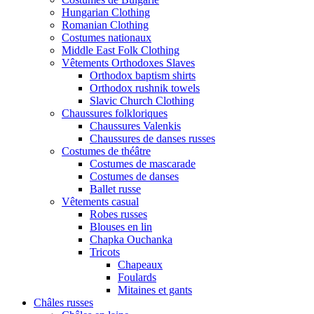
Hungarian Clothing
Romanian Clothing
Costumes nationaux
Middle East Folk Clothing
Vêtements Orthodoxes Slaves
Orthodox baptism shirts
Orthodox rushnik towels
Slavic Church Clothing
Chaussures folkloriques
Chaussures Valenkis
Chaussures de danses russes
Costumes de théâtre
Costumes de mascarade
Costumes de danses
Ballet russe
Vêtements casual
Robes russes
Blouses en lin
Chapka Ouchanka
Tricots
Chapeaux
Foulards
Mitaines et gants
Châles russes