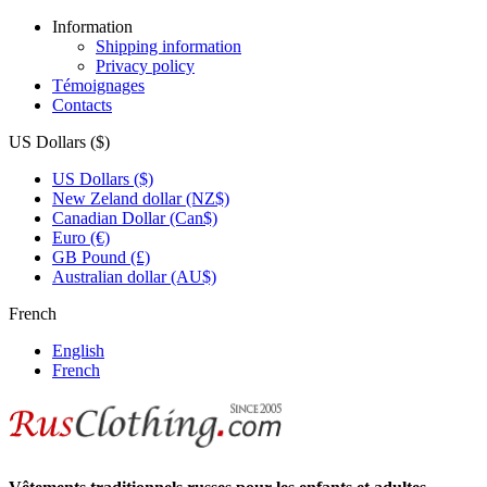
Information
Shipping information
Privacy policy
Témoignages
Contacts
US Dollars ($)
US Dollars ($)
New Zeland dollar (NZ$)
Canadian Dollar (Can$)
Euro (€)
GB Pound (£)
Australian dollar (AU$)
French
English
French