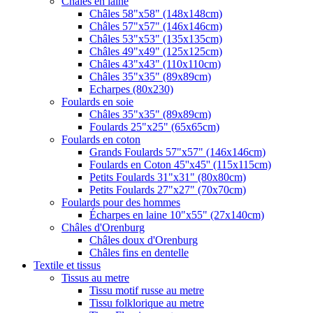
Châles en laine
Châles 58"x58" (148x148cm)
Châles 57"x57" (146x146cm)
Châles 53"x53" (135x135cm)
Châles 49"x49" (125x125cm)
Châles 43"x43" (110x110cm)
Châles 35"x35" (89x89cm)
Echarpes (80х230)
Foulards en soie
Châles 35"x35" (89x89cm)
Foulards 25"x25" (65x65cm)
Foulards en coton
Grands Foulards 57"x57" (146x146cm)
Foulards en Coton 45''x45'' (115x115cm)
Petits Foulards 31"x31" (80x80cm)
Petits Foulards 27"x27" (70x70cm)
Foulards pour des hommes
Écharpes en laine 10"x55" (27x140cm)
Châles d'Orenburg
Châles doux d'Orenburg
Châles fins en dentelle
Textile et tissus
Tissus au metre
Tissu motif russe au metre
Tissu folklorique au metre