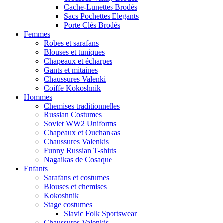
Cache-Lunettes Brodés
Sacs Pochettes Elegants
Porte Clés Brodés
Femmes
Robes et sarafans
Blouses et tuniques
Chapeaux et écharpes
Gants et mitaines
Chaussures Valenki
Coiffe Kokoshnik
Hommes
Chemises traditionnelles
Russian Costumes
Soviet WW2 Uniforms
Chapeaux et Ouchankas
Chaussures Valenkis
Funny Russian T-shirts
Nagaikas de Cosaque
Enfants
Sarafans et costumes
Blouses et chemises
Kokoshnik
Stage costumes
Slavic Folk Sportswear
Chaussures Valenkis