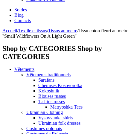
Soldes
Blog
Contacts
Accueil
/
Textile et tissus
/
Tissus au metre
/
Tissu coton fleuri au metre
''Small Wildflowers On A Light Green''
Shop by CATEGORIES
Shop by
CATEGORIES
Vêtements
Vêtements traditionnels
Sarafans
Chemises Kosovorotka
Kokoshnik
Blouses russes
T-shirts russes
Matryoshka Tees
Ukrainian Clothing
Vyshyvanka shirts
Ukrainian folk dresses
Costumes polonais
Costumes de Bulgarie