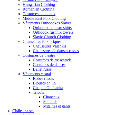
Hungarian Clothing
Romanian Clothing
Costumes nationaux
Middle East Folk Clothing
Vêtements Orthodoxes Slaves
Orthodox baptism shirts
Orthodox rushnik towels
Slavic Church Clothing
Chaussures folkloriques
Chaussures Valenkis
Chaussures de danses russes
Costumes de théâtre
Costumes de mascarade
Costumes de danses
Ballet russe
Vêtements casual
Robes russes
Blouses en lin
Chapka Ouchanka
Tricots
Chapeaux
Foulards
Mitaines et gants
Châles russes