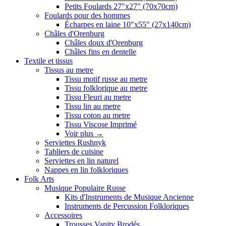
Petits Foulards 27"x27" (70x70cm)
Foulards pour des hommes
Écharpes en laine 10"x55" (27x140cm)
Châles d'Orenburg
Châles doux d'Orenburg
Châles fins en dentelle
Textile et tissus
Tissus au metre
Tissu motif russe au metre
Tissu folklorique au metre
Tissu Fleuri au metre
Tissu lin au metre
Tissu coton au metre
Tissu Viscose Imprimé
Voir plus
→
Serviettes Rushnyk
Tabliers de cuisine
Serviettes en lin naturel
Nappes en lin folkloriques
Folk Arts
Musique Populaire Russe
Kits d'Instruments de Musique Ancienne
Instruments de Percussion Folkloriques
Accessoires
Trousses Vanity Brodés