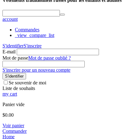
Vêtements traditionnels russes pour les enfants et adultes
account
Commandes
_view_compare_list
S'identifier
S'inscrire
E-mail
Mot de passe
Mot de passe oublié ?
S'inscrire pour un nouveau compte
S'identifier
Se souvenir de moi
Liste de souhaits
my cart
Panier vide
$
0.00
Voir panier
Commander
Home