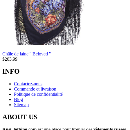
Châle de laine '' Beloved ''
$
203.99
INFO
Contactez-nous
Commande et livraison
Politique de confidentialité
Blog
Sitemap
ABOUT US
RusClothing.com
est une place pour trouver des
vêtements russes