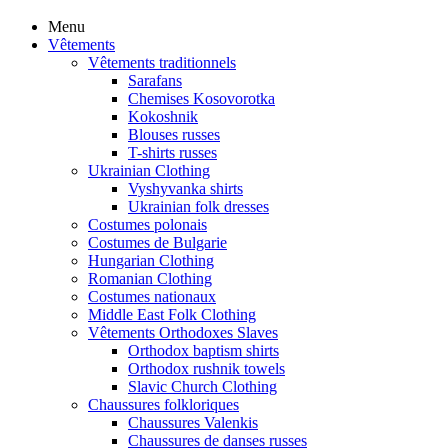
Menu
Vêtements
Vêtements traditionnels
Sarafans
Chemises Kosovorotka
Kokoshnik
Blouses russes
T-shirts russes
Ukrainian Clothing
Vyshyvanka shirts
Ukrainian folk dresses
Costumes polonais
Costumes de Bulgarie
Hungarian Clothing
Romanian Clothing
Costumes nationaux
Middle East Folk Clothing
Vêtements Orthodoxes Slaves
Orthodox baptism shirts
Orthodox rushnik towels
Slavic Church Clothing
Chaussures folkloriques
Chaussures Valenkis
Chaussures de danses russes