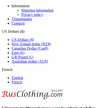
Information
Shipping information
Privacy policy
Témoignages
Contacts
US Dollars ($)
US Dollars ($)
New Zeland dollar (NZ$)
Canadian Dollar (Can$)
Euro (€)
GB Pound (£)
Australian dollar (AU$)
French
English
French