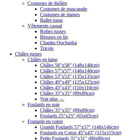
Costumes de théâtre
Costumes de mascarade
Costumes de danses
Ballet russe
Vêtements casual
Robes russes
Blouses en lin
Chapka Ouchanka
Tricots
Châles russes
Châles en laine
Châles 58"x58" (148x148cm)
Châles 57"x57" (146x146cm)
Châles 53"x53" (135x135cm)
Châles 49"x49" (125x125cm)
Châles 43"x43" (110x110cm)
Châles 35"x35" (89x89cm)
Voir plus
→
Foulards en soie
Châles 35"x35" (89x89cm)
Foulards 25"x25" (65x65cm)
Foulards en coton
Grands Foulards 57"x57" (146x146cm)
Foulards en Coton 45''x45'' (115x115cm)
Petits Foulards 31"x31" (80x80cm)