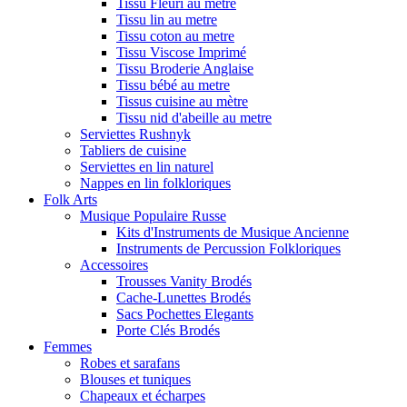
Tissu Fleuri au metre
Tissu lin au metre
Tissu coton au metre
Tissu Viscose Imprimé
Tissu Broderie Anglaise
Tissu bébé au metre
Tissus cuisine au mètre
Tissu nid d'abeille au metre
Serviettes Rushnyk
Tabliers de cuisine
Serviettes en lin naturel
Nappes en lin folkloriques
Folk Arts
Musique Populaire Russe
Kits d'Instruments de Musique Ancienne
Instruments de Percussion Folkloriques
Accessoires
Trousses Vanity Brodés
Cache-Lunettes Brodés
Sacs Pochettes Elegants
Porte Clés Brodés
Femmes
Robes et sarafans
Blouses et tuniques
Chapeaux et écharpes