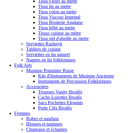
Tissu Fleuri au metre
Tissu lin au metre
Tissu coton au metre
Tissu Viscose Imprimé
Tissu Broderie Anglaise
Tissu bébé au metre
Tissus cuisine au mètre
Tissu nid d'abeille au metre
Serviettes Rushnyk
Tabliers de cuisine
Serviettes en lin naturel
Nappes en lin folkloriques
Folk Arts
Musique Populaire Russe
Kits d'Instruments de Musique Ancienne
Instruments de Percussion Folkloriques
Accessoires
Trousses Vanity Brodés
Cache-Lunettes Brodés
Sacs Pochettes Elegants
Porte Clés Brodés
Femmes
Robes et sarafans
Blouses et tuniques
Chapeaux et écharpes