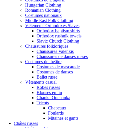
Hungarian Clothing
Romanian Clothing
Costumes nationaux
Middle East Folk Clothing
Vêtements Orthodoxes Slaves
Orthodox baptism shirts
Orthodox rushnik towels
Slavic Church Clothing
Chaussures folkloriques
Chaussures Valenkis
Chaussures de danses russes
Costumes de théâtre
Costumes de mascarade
Costumes de danses
Ballet russe
Vêtements casual
Robes russes
Blouses en lin
Chapka Ouchanka
Tricots
Chapeaux
Foulards
Mitaines et gants
Châles russes