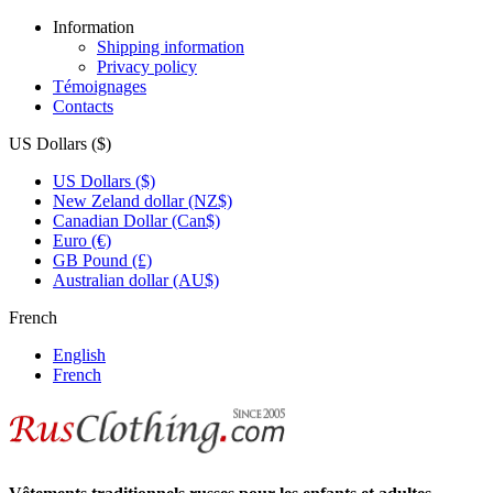
Information
Shipping information
Privacy policy
Témoignages
Contacts
US Dollars ($)
US Dollars ($)
New Zeland dollar (NZ$)
Canadian Dollar (Can$)
Euro (€)
GB Pound (£)
Australian dollar (AU$)
French
English
French