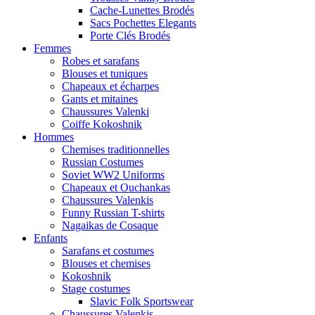
Cache-Lunettes Brodés
Sacs Pochettes Elegants
Porte Clés Brodés
Femmes
Robes et sarafans
Blouses et tuniques
Chapeaux et écharpes
Gants et mitaines
Chaussures Valenki
Coiffe Kokoshnik
Hommes
Chemises traditionnelles
Russian Costumes
Soviet WW2 Uniforms
Chapeaux et Ouchankas
Chaussures Valenkis
Funny Russian T-shirts
Nagaikas de Cosaque
Enfants
Sarafans et costumes
Blouses et chemises
Kokoshnik
Stage costumes
Slavic Folk Sportswear
Chaussures Valenkis