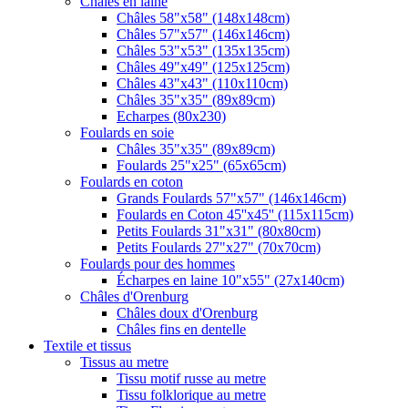
Châles en laine
Châles 58"x58" (148x148cm)
Châles 57"x57" (146x146cm)
Châles 53"x53" (135x135cm)
Châles 49"x49" (125x125cm)
Châles 43"x43" (110x110cm)
Châles 35"x35" (89x89cm)
Echarpes (80х230)
Foulards en soie
Châles 35"x35" (89x89cm)
Foulards 25"x25" (65x65cm)
Foulards en coton
Grands Foulards 57"x57" (146x146cm)
Foulards en Coton 45''x45'' (115x115cm)
Petits Foulards 31"x31" (80x80cm)
Petits Foulards 27"x27" (70x70cm)
Foulards pour des hommes
Écharpes en laine 10"x55" (27x140cm)
Châles d'Orenburg
Châles doux d'Orenburg
Châles fins en dentelle
Textile et tissus
Tissus au metre
Tissu motif russe au metre
Tissu folklorique au metre