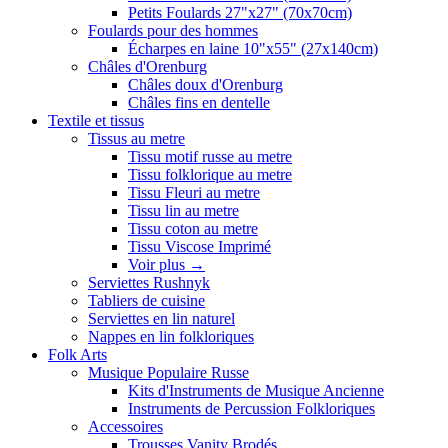
Petits Foulards 27"x27" (70x70cm)
Foulards pour des hommes
Écharpes en laine 10"x55" (27x140cm)
Châles d'Orenburg
Châles doux d'Orenburg
Châles fins en dentelle
Textile et tissus
Tissus au metre
Tissu motif russe au metre
Tissu folklorique au metre
Tissu Fleuri au metre
Tissu lin au metre
Tissu coton au metre
Tissu Viscose Imprimé
Voir plus
→
Serviettes Rushnyk
Tabliers de cuisine
Serviettes en lin naturel
Nappes en lin folkloriques
Folk Arts
Musique Populaire Russe
Kits d'Instruments de Musique Ancienne
Instruments de Percussion Folkloriques
Accessoires
Trousses Vanity Brodés