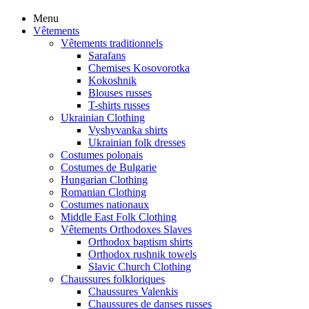
Menu
Vêtements
Vêtements traditionnels
Sarafans
Chemises Kosovorotka
Kokoshnik
Blouses russes
T-shirts russes
Ukrainian Clothing
Vyshyvanka shirts
Ukrainian folk dresses
Costumes polonais
Costumes de Bulgarie
Hungarian Clothing
Romanian Clothing
Costumes nationaux
Middle East Folk Clothing
Vêtements Orthodoxes Slaves
Orthodox baptism shirts
Orthodox rushnik towels
Slavic Church Clothing
Chaussures folkloriques
Chaussures Valenkis
Chaussures de danses russes