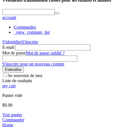
Vêtements traditionnels russes pour les enfants et adultes
account
Commandes
_view_compare_list
S'identifier
S'inscrire
E-mail
Mot de passe
Mot de passe oublié ?
S'inscrire pour un nouveau compte
S'identifier
Se souvenir de moi
Liste de souhaits
my cart
Panier vide
$
0.00
Voir panier
Commander
Home