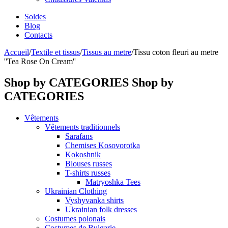
Soldes
Blog
Contacts
Accueil
/
Textile et tissus
/
Tissus au metre
/
Tissu coton fleuri au metre
''Tea Rose On Cream''
Shop by CATEGORIES
Shop by
CATEGORIES
Vêtements
Vêtements traditionnels
Sarafans
Chemises Kosovorotka
Kokoshnik
Blouses russes
T-shirts russes
Matryoshka Tees
Ukrainian Clothing
Vyshyvanka shirts
Ukrainian folk dresses
Costumes polonais
Costumes de Bulgarie