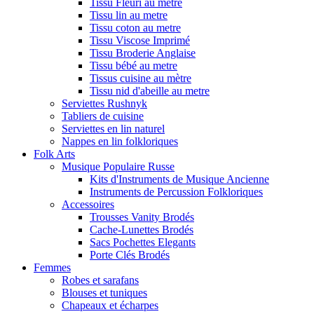
Tissu Fleuri au metre
Tissu lin au metre
Tissu coton au metre
Tissu Viscose Imprimé
Tissu Broderie Anglaise
Tissu bébé au metre
Tissus cuisine au mètre
Tissu nid d'abeille au metre
Serviettes Rushnyk
Tabliers de cuisine
Serviettes en lin naturel
Nappes en lin folkloriques
Folk Arts
Musique Populaire Russe
Kits d'Instruments de Musique Ancienne
Instruments de Percussion Folkloriques
Accessoires
Trousses Vanity Brodés
Cache-Lunettes Brodés
Sacs Pochettes Elegants
Porte Clés Brodés
Femmes
Robes et sarafans
Blouses et tuniques
Chapeaux et écharpes