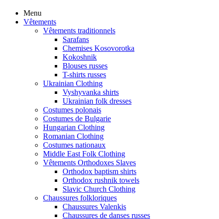
Menu
Vêtements
Vêtements traditionnels
Sarafans
Chemises Kosovorotka
Kokoshnik
Blouses russes
T-shirts russes
Ukrainian Clothing
Vyshyvanka shirts
Ukrainian folk dresses
Costumes polonais
Costumes de Bulgarie
Hungarian Clothing
Romanian Clothing
Costumes nationaux
Middle East Folk Clothing
Vêtements Orthodoxes Slaves
Orthodox baptism shirts
Orthodox rushnik towels
Slavic Church Clothing
Chaussures folkloriques
Chaussures Valenkis
Chaussures de danses russes