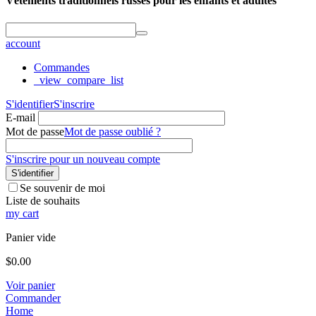
Vêtements traditionnels russes pour les enfants et adultes
account
Commandes
_view_compare_list
S'identifier
S'inscrire
E-mail
Mot de passe
Mot de passe oublié ?
S'inscrire pour un nouveau compte
S'identifier
Se souvenir de moi
Liste de souhaits
my cart
Panier vide
$
0.00
Voir panier
Commander
Home