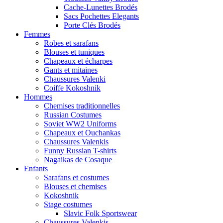
Cache-Lunettes Brodés
Sacs Pochettes Elegants
Porte Clés Brodés
Femmes
Robes et sarafans
Blouses et tuniques
Chapeaux et écharpes
Gants et mitaines
Chaussures Valenki
Coiffe Kokoshnik
Hommes
Chemises traditionnelles
Russian Costumes
Soviet WW2 Uniforms
Chapeaux et Ouchankas
Chaussures Valenkis
Funny Russian T-shirts
Nagaikas de Cosaque
Enfants
Sarafans et costumes
Blouses et chemises
Kokoshnik
Stage costumes
Slavic Folk Sportswear
Chaussures Valenkis