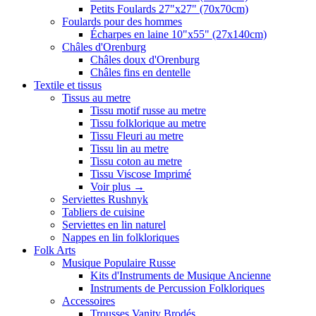
Petits Foulards 27"x27" (70x70cm)
Foulards pour des hommes
Écharpes en laine 10"x55" (27x140cm)
Châles d'Orenburg
Châles doux d'Orenburg
Châles fins en dentelle
Textile et tissus
Tissus au metre
Tissu motif russe au metre
Tissu folklorique au metre
Tissu Fleuri au metre
Tissu lin au metre
Tissu coton au metre
Tissu Viscose Imprimé
Voir plus
→
Serviettes Rushnyk
Tabliers de cuisine
Serviettes en lin naturel
Nappes en lin folkloriques
Folk Arts
Musique Populaire Russe
Kits d'Instruments de Musique Ancienne
Instruments de Percussion Folkloriques
Accessoires
Trousses Vanity Brodés