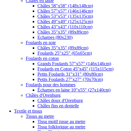
Châles en laine
Châles 58"x58" (148x148cm)
Châles 57"x57" (146x146cm)
Châles 53"x53" (135x135cm)
Châles 49"x49" (125x125cm)
Châles 43"x43" (110x110cm)
Châles 35"x35" (89x89cm)
Echarpes (80х230)
Foulards en soie
Châles 35"x35" (89x89cm)
Foulards 25"x25" (65x65cm)
Foulards en coton
Grands Foulards 57"x57" (146x146cm)
Foulards en Coton 45''x45'' (115x115cm)
Petits Foulards 31"x31" (80x80cm)
Petits Foulards 27"x27" (70x70cm)
Foulards pour des hommes
Écharpes en laine 10"x55" (27x140cm)
Châles d'Orenburg
Châles doux d'Orenburg
Châles fins en dentelle
Textile et tissus
Tissus au metre
Tissu motif russe au metre
Tissu folklorique au metre