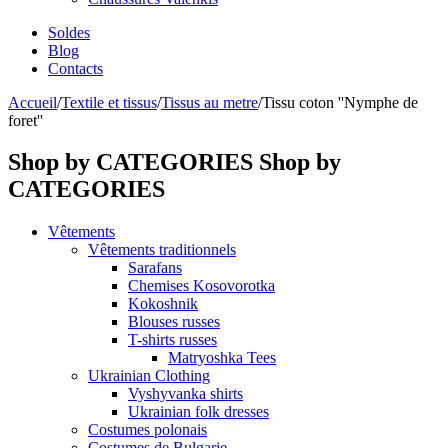
Soldes
Blog
Contacts
Accueil
/
Textile et tissus
/
Tissus au metre
/
Tissu coton ''Nymphe de
foret''
Shop by CATEGORIES
Shop by
CATEGORIES
Vêtements
Vêtements traditionnels
Sarafans
Chemises Kosovorotka
Kokoshnik
Blouses russes
T-shirts russes
Matryoshka Tees
Ukrainian Clothing
Vyshyvanka shirts
Ukrainian folk dresses
Costumes polonais
Costumes de Bulgarie