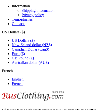
Information
Shipping information
Privacy policy
Témoignages
Contacts
US Dollars ($)
US Dollars ($)
New Zeland dollar (NZ$)
Canadian Dollar (Can$)
Euro (€)
GB Pound (£)
Australian dollar (AU$)
French
English
French