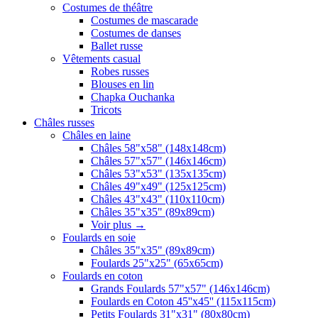
Costumes de théâtre
Costumes de mascarade
Costumes de danses
Ballet russe
Vêtements casual
Robes russes
Blouses en lin
Chapka Ouchanka
Tricots
Châles russes
Châles en laine
Châles 58"x58" (148x148cm)
Châles 57"x57" (146x146cm)
Châles 53"x53" (135x135cm)
Châles 49"x49" (125x125cm)
Châles 43"x43" (110x110cm)
Châles 35"x35" (89x89cm)
Voir plus
→
Foulards en soie
Châles 35"x35" (89x89cm)
Foulards 25"x25" (65x65cm)
Foulards en coton
Grands Foulards 57"x57" (146x146cm)
Foulards en Coton 45''x45'' (115x115cm)
Petits Foulards 31"x31" (80x80cm)