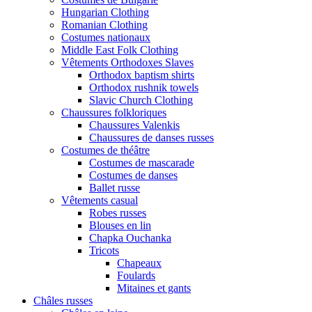
Hungarian Clothing
Romanian Clothing
Costumes nationaux
Middle East Folk Clothing
Vêtements Orthodoxes Slaves
Orthodox baptism shirts
Orthodox rushnik towels
Slavic Church Clothing
Chaussures folkloriques
Chaussures Valenkis
Chaussures de danses russes
Costumes de théâtre
Costumes de mascarade
Costumes de danses
Ballet russe
Vêtements casual
Robes russes
Blouses en lin
Chapka Ouchanka
Tricots
Chapeaux
Foulards
Mitaines et gants
Châles russes