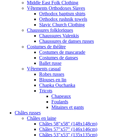
Middle East Folk Clothing
Vêtements Orthodoxes Slaves
Orthodox baptism shirts
Orthodox rushnik towels
Slavic Church Clothing
Chaussures folkloriques
Chaussures Valenkis
Chaussures de danses russes
Costumes de théâtre
Costumes de mascarade
Costumes de danses
Ballet russe
Vêtements casual
Robes russes
Blouses en lin
Chapka Ouchanka
Tricots
Chapeaux
Foulards
Mitaines et gants
Châles russes
Châles en laine
Châles 58"x58" (148x148cm)
Châles 57"x57" (146x146cm)
Châles 53"x53" (135x135cm)