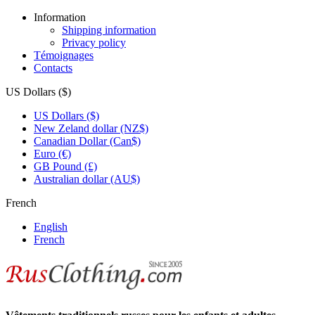
Information
Shipping information
Privacy policy
Témoignages
Contacts
US Dollars ($)
US Dollars ($)
New Zeland dollar (NZ$)
Canadian Dollar (Can$)
Euro (€)
GB Pound (£)
Australian dollar (AU$)
French
English
French