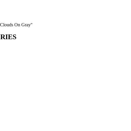
e Clouds On Gray''
ORIES