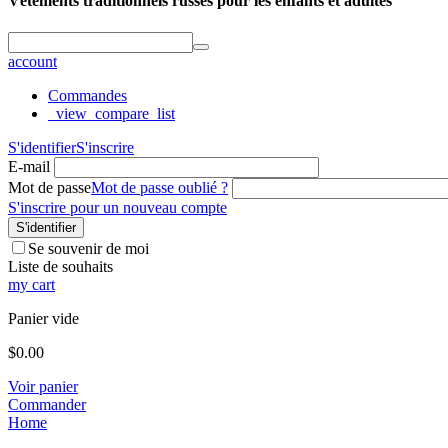
Vêtements traditionnels russes pour les enfants et adultes
account
Commandes
_view_compare_list
S'identifier
S'inscrire
E-mail
Mot de passe
Mot de passe oublié ?
S'inscrire pour un nouveau compte
S'identifier
Se souvenir de moi
Liste de souhaits
my cart
Panier vide
$
0.00
Voir panier
Commander
Home