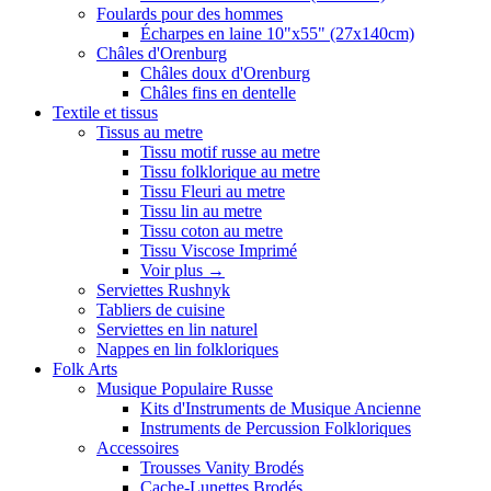
Foulards pour des hommes
Écharpes en laine 10"x55" (27x140cm)
Châles d'Orenburg
Châles doux d'Orenburg
Châles fins en dentelle
Textile et tissus
Tissus au metre
Tissu motif russe au metre
Tissu folklorique au metre
Tissu Fleuri au metre
Tissu lin au metre
Tissu coton au metre
Tissu Viscose Imprimé
Voir plus
→
Serviettes Rushnyk
Tabliers de cuisine
Serviettes en lin naturel
Nappes en lin folkloriques
Folk Arts
Musique Populaire Russe
Kits d'Instruments de Musique Ancienne
Instruments de Percussion Folkloriques
Accessoires
Trousses Vanity Brodés
Cache-Lunettes Brodés