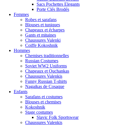
Sacs Pochettes Elegants
Porte Clés Brodés
Femmes
Robes et sarafans
Blouses et tuniques
Chapeaux et écharpes
Gants et mitaines
Chaussures Valenki
Coiffe Kokoshnik
Hommes
Chemises traditionnelles
Russian Costumes
Soviet WW2 Uniforms
Chapeaux et Ouchankas
Chaussures Valenkis
Funny Russian T-shirts
Nagaikas de Cosaque
Enfants
Sarafans et costumes
Blouses et chemises
Kokoshnik
Stage costumes
Slavic Folk Sportswear
Chaussures Valenkis