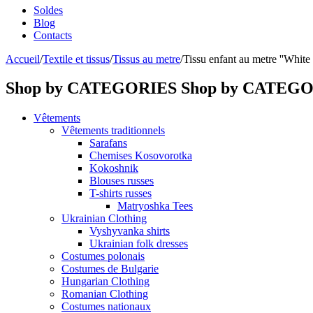
Soldes
Blog
Contacts
Accueil
/
Textile et tissus
/
Tissus au metre
/
Tissu enfant au metre ''Whit
Shop by CATEGORIES
Shop by CATEG
Vêtements
Vêtements traditionnels
Sarafans
Chemises Kosovorotka
Kokoshnik
Blouses russes
T-shirts russes
Matryoshka Tees
Ukrainian Clothing
Vyshyvanka shirts
Ukrainian folk dresses
Costumes polonais
Costumes de Bulgarie
Hungarian Clothing
Romanian Clothing
Costumes nationaux