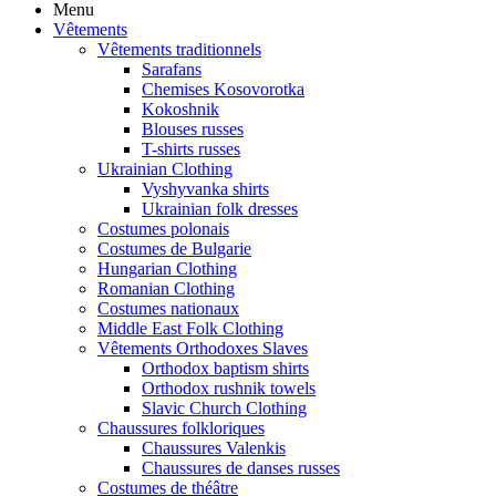
Menu
Vêtements
Vêtements traditionnels
Sarafans
Chemises Kosovorotka
Kokoshnik
Blouses russes
T-shirts russes
Ukrainian Clothing
Vyshyvanka shirts
Ukrainian folk dresses
Costumes polonais
Costumes de Bulgarie
Hungarian Clothing
Romanian Clothing
Costumes nationaux
Middle East Folk Clothing
Vêtements Orthodoxes Slaves
Orthodox baptism shirts
Orthodox rushnik towels
Slavic Church Clothing
Chaussures folkloriques
Chaussures Valenkis
Chaussures de danses russes
Costumes de théâtre