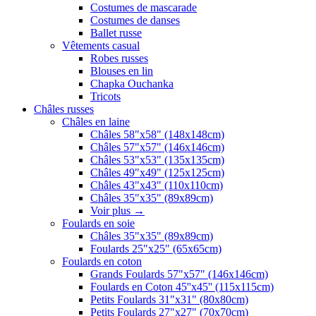
Costumes de mascarade
Costumes de danses
Ballet russe
Vêtements casual
Robes russes
Blouses en lin
Chapka Ouchanka
Tricots
Châles russes
Châles en laine
Châles 58"x58" (148x148cm)
Châles 57"x57" (146x146cm)
Châles 53"x53" (135x135cm)
Châles 49"x49" (125x125cm)
Châles 43"x43" (110x110cm)
Châles 35"x35" (89x89cm)
Voir plus
→
Foulards en soie
Châles 35"x35" (89x89cm)
Foulards 25"x25" (65x65cm)
Foulards en coton
Grands Foulards 57"x57" (146x146cm)
Foulards en Coton 45''x45'' (115x115cm)
Petits Foulards 31"x31" (80x80cm)
Petits Foulards 27"x27" (70x70cm)