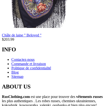
Châle de laine '' Beloved ''
$
203.99
INFO
Contactez-nous
Commande et livraison
Politique de confidentialité
Blog
Sitemap
ABOUT US
RusClothing.com
est une place pour trouver des
vêtements russes
les plus
authentiques . Les robes russes, chemises ukrainiennes,
kokoshnik, kosovorotka, valenki, oushanka et bien plus encore!