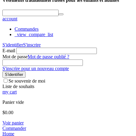
Vêtements traditionnels russes pour les enfants et adultes
account
Commandes
_view_compare_list
S'identifier
S'inscrire
E-mail
Mot de passe
Mot de passe oublié ?
S'inscrire pour un nouveau compte
S'identifier
Se souvenir de moi
Liste de souhaits
my cart
Panier vide
$
0.00
Voir panier
Commander
Home