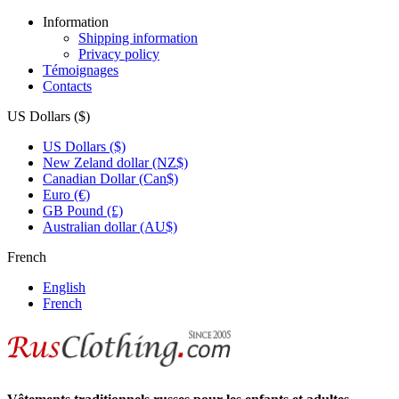
Information
Shipping information
Privacy policy
Témoignages
Contacts
US Dollars ($)
US Dollars ($)
New Zeland dollar (NZ$)
Canadian Dollar (Can$)
Euro (€)
GB Pound (£)
Australian dollar (AU$)
French
English
French