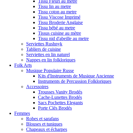
Tissu Fleuri au metre
Tissu lin au metre
Tissu coton au metre
Tissu Viscose Imprimé
Tissu Broderie Anglaise
Tissu bébé au metre
Tissus cuisine au mètre
Tissu nid d'abeille au metre
Serviettes Rushnyk
Tabliers de cuisine
Serviettes en lin naturel
Nappes en lin folkloriques
Folk Arts
Musique Populaire Russe
Kits d'Instruments de Musique Ancienne
Instruments de Percussion Folkloriques
Accessoires
Trousses Vanity Brodés
Cache-Lunettes Brodés
Sacs Pochettes Elegants
Porte Clés Brodés
Femmes
Robes et sarafans
Blouses et tuniques
Chapeaux et écharpes