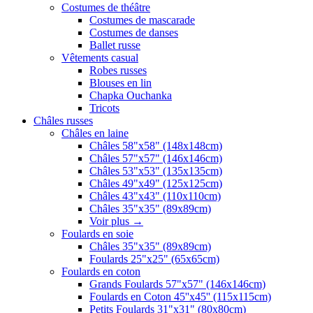
Costumes de théâtre
Costumes de mascarade
Costumes de danses
Ballet russe
Vêtements casual
Robes russes
Blouses en lin
Chapka Ouchanka
Tricots
Châles russes
Châles en laine
Châles 58"x58" (148x148cm)
Châles 57"x57" (146x146cm)
Châles 53"x53" (135x135cm)
Châles 49"x49" (125x125cm)
Châles 43"x43" (110x110cm)
Châles 35"x35" (89x89cm)
Voir plus
→
Foulards en soie
Châles 35"x35" (89x89cm)
Foulards 25"x25" (65x65cm)
Foulards en coton
Grands Foulards 57"x57" (146x146cm)
Foulards en Coton 45''x45'' (115x115cm)
Petits Foulards 31"x31" (80x80cm)