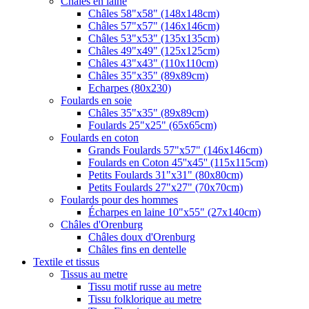
Châles en laine
Châles 58"x58" (148x148cm)
Châles 57"x57" (146x146cm)
Châles 53"x53" (135x135cm)
Châles 49"x49" (125x125cm)
Châles 43"x43" (110x110cm)
Châles 35"x35" (89x89cm)
Echarpes (80х230)
Foulards en soie
Châles 35"x35" (89x89cm)
Foulards 25"x25" (65x65cm)
Foulards en coton
Grands Foulards 57"x57" (146x146cm)
Foulards en Coton 45''x45'' (115x115cm)
Petits Foulards 31"x31" (80x80cm)
Petits Foulards 27"x27" (70x70cm)
Foulards pour des hommes
Écharpes en laine 10"x55" (27x140cm)
Châles d'Orenburg
Châles doux d'Orenburg
Châles fins en dentelle
Textile et tissus
Tissus au metre
Tissu motif russe au metre
Tissu folklorique au metre