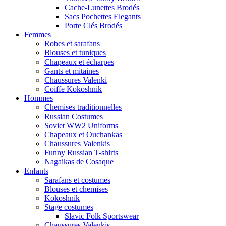
Cache-Lunettes Brodés
Sacs Pochettes Elegants
Porte Clés Brodés
Femmes
Robes et sarafans
Blouses et tuniques
Chapeaux et écharpes
Gants et mitaines
Chaussures Valenki
Coiffe Kokoshnik
Hommes
Chemises traditionnelles
Russian Costumes
Soviet WW2 Uniforms
Chapeaux et Ouchankas
Chaussures Valenkis
Funny Russian T-shirts
Nagaikas de Cosaque
Enfants
Sarafans et costumes
Blouses et chemises
Kokoshnik
Stage costumes
Slavic Folk Sportswear
Chaussures Valenkis