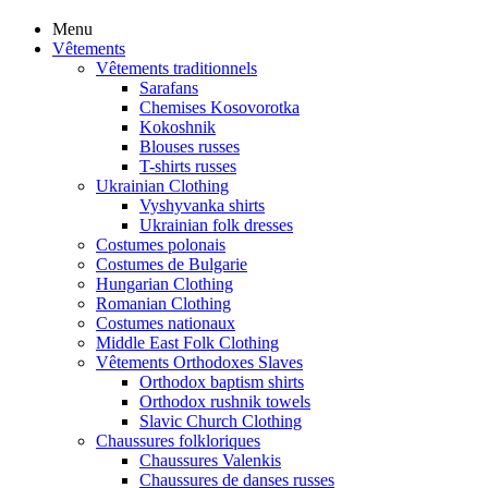
Menu
Vêtements
Vêtements traditionnels
Sarafans
Chemises Kosovorotka
Kokoshnik
Blouses russes
T-shirts russes
Ukrainian Clothing
Vyshyvanka shirts
Ukrainian folk dresses
Costumes polonais
Costumes de Bulgarie
Hungarian Clothing
Romanian Clothing
Costumes nationaux
Middle East Folk Clothing
Vêtements Orthodoxes Slaves
Orthodox baptism shirts
Orthodox rushnik towels
Slavic Church Clothing
Chaussures folkloriques
Chaussures Valenkis
Chaussures de danses russes