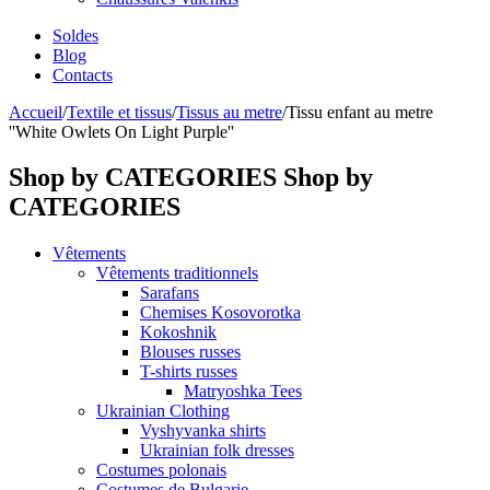
Soldes
Blog
Contacts
Accueil
/
Textile et tissus
/
Tissus au metre
/
Tissu enfant au metre
''White Owlets On Light Purple''
Shop by CATEGORIES
Shop by
CATEGORIES
Vêtements
Vêtements traditionnels
Sarafans
Chemises Kosovorotka
Kokoshnik
Blouses russes
T-shirts russes
Matryoshka Tees
Ukrainian Clothing
Vyshyvanka shirts
Ukrainian folk dresses
Costumes polonais
Costumes de Bulgarie