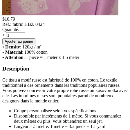
$
10.79
Réf.:
fabric-HBZ-0424
Quantité:
+
−
Ajouter au panier
• Density
: 120
gr / m²
• Material
: 100% cotton
• Attention
: 1 piece = 1 meter x 1.5 meter
Description
Ce tissu à motif russe est fabriqué de 100% en coton. Le textile
traditionnel a des ornements dans les traditions populaires russes.
Vous pouvez concevoir votre propre robe russe ou kosovorotka avec
elle. Les imprimés russes sont populaires parmi de nombreux
designers dans le monde entier.
Coupe personnalisée selon vos spécifications.
Disponible par incréments de 1 mètre. Si vous commandez
deux mètres ou plus, vous obtiendrez un seul jet.
Largeur: 1.5 mètre. 1 mètre = 3.2 pieds = 1.1 yard