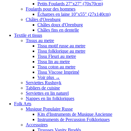
Petits Foulards 27"x27" (70x70cm)
Foulards pour des hommes
Écharpes en laine 10"x55" (27x140cm)
Châles d'Orenburg
Châles doux d'Orenburg
Châles fins en dentelle
Textile et tissus
Tissus au metre
Tissu motif russe au metre
Tissu folklorique au metre
Tissu Fleuri au metre
Tissu lin au metre
Tissu coton au metre
Tissu Viscose Imprimé
Voir plus
→
Serviettes Rushnyk
Tabliers de cuisine
Serviettes en lin naturel
Nappes en lin folkloriques
Folk Arts
Musique Populaire Russe
Kits d'Instruments de Musique Ancienne
Instruments de Percussion Folkloriques
Accessoires
Trousses Vanity Brodés