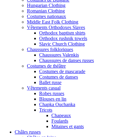
Hungarian Clothing
Romanian Clothing
Costumes nationaux
Middle East Folk Clothing
Vêtements Orthodoxes Slaves
Orthodox baptism shirts
Orthodox rushnik towels
Slavic Church Clothing
Chaussures folkloriques
Chaussures Valenkis
Chaussures de danses russes
Costumes de théâtre
Costumes de mascarade
Costumes de danses
Ballet russe
Vêtements casual
Robes russes
Blouses en lin
Chapka Ouchanka
Tricots
Chapeaux
Foulards
Mitaines et gants
Châles russes