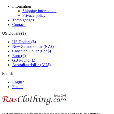
Information
Shipping information
Privacy policy
Témoignages
Contacts
US Dollars ($)
US Dollars ($)
New Zeland dollar (NZ$)
Canadian Dollar (Can$)
Euro (€)
GB Pound (£)
Australian dollar (AU$)
French
English
French