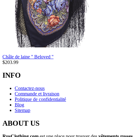
Châle de laine '' Beloved ''
$
203.99
INFO
Contactez-nous
Commande et livraison
Politique de confidentialité
Blog
Sitemap
ABOUT US
RusClothing.com
est une place pour trouver des
vêtements russes