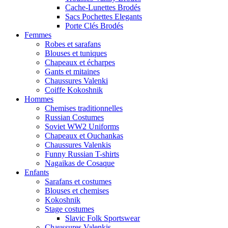
Cache-Lunettes Brodés
Sacs Pochettes Elegants
Porte Clés Brodés
Femmes
Robes et sarafans
Blouses et tuniques
Chapeaux et écharpes
Gants et mitaines
Chaussures Valenki
Coiffe Kokoshnik
Hommes
Chemises traditionnelles
Russian Costumes
Soviet WW2 Uniforms
Chapeaux et Ouchankas
Chaussures Valenkis
Funny Russian T-shirts
Nagaikas de Cosaque
Enfants
Sarafans et costumes
Blouses et chemises
Kokoshnik
Stage costumes
Slavic Folk Sportswear
Chaussures Valenkis