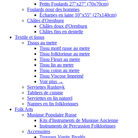
Petits Foulards 27"x27" (70x70cm)
Foulards pour des hommes
Écharpes en laine 10"x55" (27x140cm)
Châles d'Orenburg
Châles doux d'Orenburg
Châles fins en dentelle
Textile et tissus
Tissus au metre
Tissu motif russe au metre
Tissu folklorique au metre
Tissu Fleuri au metre
Tissu lin au metre
Tissu coton au metre
Tissu Viscose Imprimé
Voir plus
→
Serviettes Rushnyk
Tabliers de cuisine
Serviettes en lin naturel
Nappes en lin folkloriques
Folk Arts
Musique Populaire Russe
Kits d'Instruments de Musique Ancienne
Instruments de Percussion Folkloriques
Accessoires
Trousses Vanity Brodés