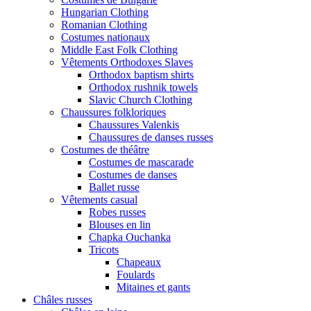
Hungarian Clothing
Romanian Clothing
Costumes nationaux
Middle East Folk Clothing
Vêtements Orthodoxes Slaves
Orthodox baptism shirts
Orthodox rushnik towels
Slavic Church Clothing
Chaussures folkloriques
Chaussures Valenkis
Chaussures de danses russes
Costumes de théâtre
Costumes de mascarade
Costumes de danses
Ballet russe
Vêtements casual
Robes russes
Blouses en lin
Chapka Ouchanka
Tricots
Chapeaux
Foulards
Mitaines et gants
Châles russes