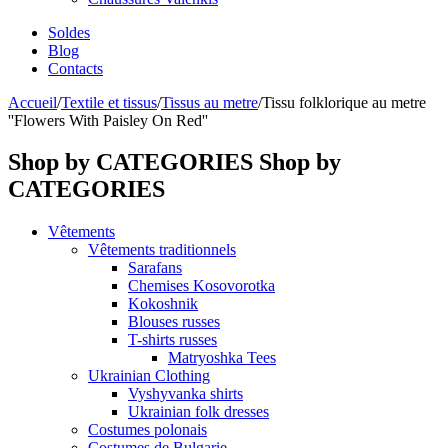
Soldes
Blog
Contacts
Accueil
/
Textile et tissus
/
Tissus au metre
/
Tissu folklorique au metre
''Flowers With Paisley On Red''
Shop by CATEGORIES
Shop by
CATEGORIES
Vêtements
Vêtements traditionnels
Sarafans
Chemises Kosovorotka
Kokoshnik
Blouses russes
T-shirts russes
Matryoshka Tees
Ukrainian Clothing
Vyshyvanka shirts
Ukrainian folk dresses
Costumes polonais
Costumes de Bulgarie