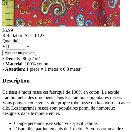
$
5.99
Réf.:
fabric-STC-0123
Quantité:
+
−
Ajouter au panier
• Density
: 86
gr / m²
• Material
: 100% cotton
• Attention
: 1 piece = 1 meter x 0.8 meter
Description
Ce tissu à motif russe est fabriqué de 100% en coton. Le textile
traditionnel a des ornements dans les traditions populaires russes.
Vous pouvez concevoir votre propre robe russe ou kosovorotka avec
elle. Les imprimés russes sont populaires parmi de nombreux
designers dans le monde entier.
Coupe personnalisée selon vos spécifications.
Disponible par incréments de 1 mètre. Si vous commandez