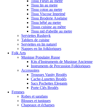
Tissu Fleuri au metre
Tissu lin au metre
Tissu coton au metre
Tissu Viscose Imprimé
Tissu Broderie Anglaise
Tissu bébé au metre
Tissus cuisine au mètre
Tissu nid d'abeille au metre
Serviettes Rushnyk
Tabliers de cuisine
Serviettes en lin naturel
Nappes en lin folkloriques
Folk Arts
Musique Populaire Russe
Kits d'Instruments de Musique Ancienne
Instruments de Percussion Folkloriques
Accessoires
Trousses Vanity Brodés
Cache-Lunettes Brodés
Sacs Pochettes Elegants
Porte Clés Brodés
Femmes
Robes et sarafans
Blouses et tuniques
Chapeaux et écharpes