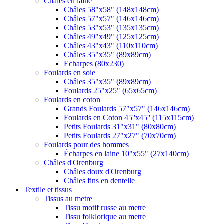
Châles en laine
Châles 58"x58" (148x148cm)
Châles 57"x57" (146x146cm)
Châles 53"x53" (135x135cm)
Châles 49"x49" (125x125cm)
Châles 43"x43" (110x110cm)
Châles 35"x35" (89x89cm)
Echarpes (80х230)
Foulards en soie
Châles 35"x35" (89x89cm)
Foulards 25"x25" (65x65cm)
Foulards en coton
Grands Foulards 57"x57" (146x146cm)
Foulards en Coton 45''x45'' (115x115cm)
Petits Foulards 31"x31" (80x80cm)
Petits Foulards 27"x27" (70x70cm)
Foulards pour des hommes
Écharpes en laine 10"x55" (27x140cm)
Châles d'Orenburg
Châles doux d'Orenburg
Châles fins en dentelle
Textile et tissus
Tissus au metre
Tissu motif russe au metre
Tissu folklorique au metre