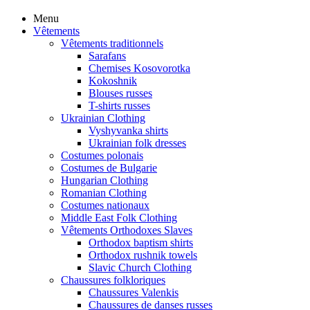
Menu
Vêtements
Vêtements traditionnels
Sarafans
Chemises Kosovorotka
Kokoshnik
Blouses russes
T-shirts russes
Ukrainian Clothing
Vyshyvanka shirts
Ukrainian folk dresses
Costumes polonais
Costumes de Bulgarie
Hungarian Clothing
Romanian Clothing
Costumes nationaux
Middle East Folk Clothing
Vêtements Orthodoxes Slaves
Orthodox baptism shirts
Orthodox rushnik towels
Slavic Church Clothing
Chaussures folkloriques
Chaussures Valenkis
Chaussures de danses russes