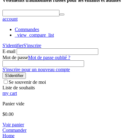
Vêtements traditionnels russes pour les enfants et adultes
account
Commandes
_view_compare_list
S'identifier
S'inscrire
E-mail
Mot de passe
Mot de passe oublié ?
S'inscrire pour un nouveau compte
S'identifier
Se souvenir de moi
Liste de souhaits
my cart
Panier vide
$
0.00
Voir panier
Commander
Home