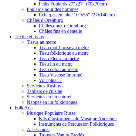
Petits Foulards 27"x27" (70x70cm)
Foulards pour des hommes
Écharpes en laine 10"x55" (27x140cm)
Châles d'Orenburg
Châles doux d'Orenburg
Châles fins en dentelle
Textile et tissus
Tissus au metre
Tissu motif russe au metre
Tissu folklorique au metre
Tissu Fleuri au metre
Tissu lin au metre
Tissu coton au metre
Tissu Viscose Imprimé
Voir plus
→
Serviettes Rushnyk
Tabliers de cuisine
Serviettes en lin naturel
Nappes en lin folkloriques
Folk Arts
Musique Populaire Russe
Kits d'Instruments de Musique Ancienne
Instruments de Percussion Folkloriques
Accessoires
Trousses Vanity Brodés