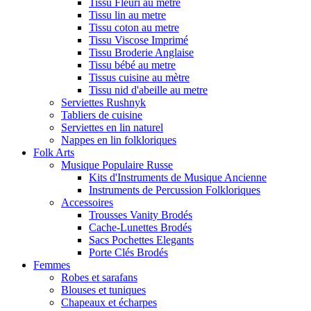
Tissu Fleuri au metre
Tissu lin au metre
Tissu coton au metre
Tissu Viscose Imprimé
Tissu Broderie Anglaise
Tissu bébé au metre
Tissus cuisine au mètre
Tissu nid d'abeille au metre
Serviettes Rushnyk
Tabliers de cuisine
Serviettes en lin naturel
Nappes en lin folkloriques
Folk Arts
Musique Populaire Russe
Kits d'Instruments de Musique Ancienne
Instruments de Percussion Folkloriques
Accessoires
Trousses Vanity Brodés
Cache-Lunettes Brodés
Sacs Pochettes Elegants
Porte Clés Brodés
Femmes
Robes et sarafans
Blouses et tuniques
Chapeaux et écharpes