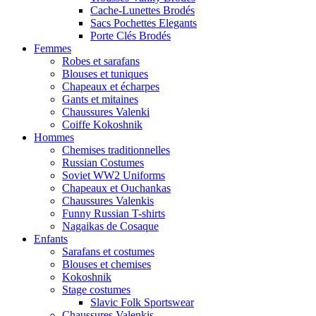
Cache-Lunettes Brodés
Sacs Pochettes Elegants
Porte Clés Brodés
Femmes
Robes et sarafans
Blouses et tuniques
Chapeaux et écharpes
Gants et mitaines
Chaussures Valenki
Coiffe Kokoshnik
Hommes
Chemises traditionnelles
Russian Costumes
Soviet WW2 Uniforms
Chapeaux et Ouchankas
Chaussures Valenkis
Funny Russian T-shirts
Nagaikas de Cosaque
Enfants
Sarafans et costumes
Blouses et chemises
Kokoshnik
Stage costumes
Slavic Folk Sportswear
Chaussures Valenkis