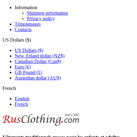
Information
Shipping information
Privacy policy
Témoignages
Contacts
US Dollars ($)
US Dollars ($)
New Zeland dollar (NZ$)
Canadian Dollar (Can$)
Euro (€)
GB Pound (£)
Australian dollar (AU$)
French
English
French