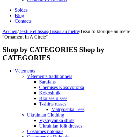
Soldes
Blog
Contacts
Accueil
/
Textile et tissus
/
Tissus au metre
/
Tissu folklorique au metre
''Ornament In A Circle''
Shop by CATEGORIES
Shop by
CATEGORIES
Vêtements
Vêtements traditionnels
Sarafans
Chemises Kosovorotka
Kokoshnik
Blouses russes
T-shirts russes
Matryoshka Tees
Ukrainian Clothing
Vyshyvanka shirts
Ukrainian folk dresses
Costumes polonais
Costumes de Bulgarie