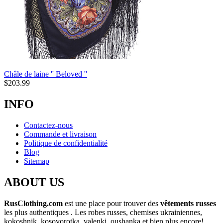
Châle de laine '' Beloved ''
$
203.99
INFO
Contactez-nous
Commande et livraison
Politique de confidentialité
Blog
Sitemap
ABOUT US
RusClothing.com
est une place pour trouver des
vêtements russes
les plus
authentiques . Les robes russes, chemises ukrainiennes,
kokoshnik, kosovorotka, valenki, oushanka et bien plus encore!