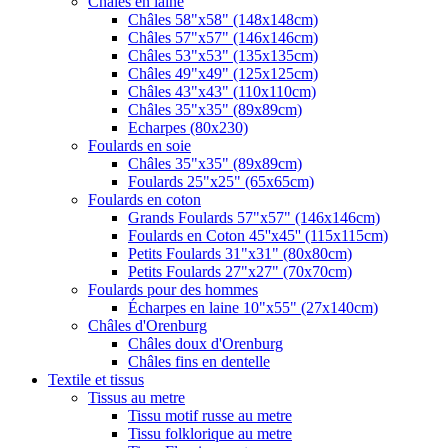
Châles en laine
Châles 58"x58" (148x148cm)
Châles 57"x57" (146x146cm)
Châles 53"x53" (135x135cm)
Châles 49"x49" (125x125cm)
Châles 43"x43" (110x110cm)
Châles 35"x35" (89x89cm)
Echarpes (80х230)
Foulards en soie
Châles 35"x35" (89x89cm)
Foulards 25"x25" (65x65cm)
Foulards en coton
Grands Foulards 57"x57" (146x146cm)
Foulards en Coton 45''x45'' (115x115cm)
Petits Foulards 31"x31" (80x80cm)
Petits Foulards 27"x27" (70x70cm)
Foulards pour des hommes
Écharpes en laine 10"x55" (27x140cm)
Châles d'Orenburg
Châles doux d'Orenburg
Châles fins en dentelle
Textile et tissus
Tissus au metre
Tissu motif russe au metre
Tissu folklorique au metre