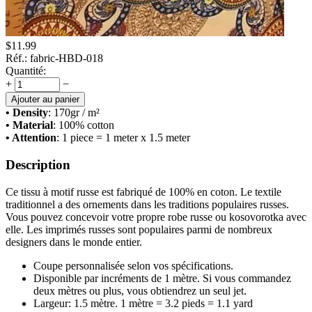
$
11.99
Réf.:
fabric-HBD-018
Quantité:
+
−
Ajouter au panier
• Density
: 170
gr / m²
• Material
: 100% cotton
• Attention
: 1 piece = 1 meter x 1.5 meter
Description
Ce tissu à motif russe est fabriqué de 100% en coton. Le textile
traditionnel a des ornements dans les traditions populaires russes.
Vous pouvez concevoir votre propre robe russe ou kosovorotka avec
elle. Les imprimés russes sont populaires parmi de nombreux
designers dans le monde entier.
Coupe personnalisée selon vos spécifications.
Disponible par incréments de 1 mètre. Si vous commandez
deux mètres ou plus, vous obtiendrez un seul jet.
Largeur: 1.5 mètre. 1 mètre = 3.2 pieds = 1.1 yard