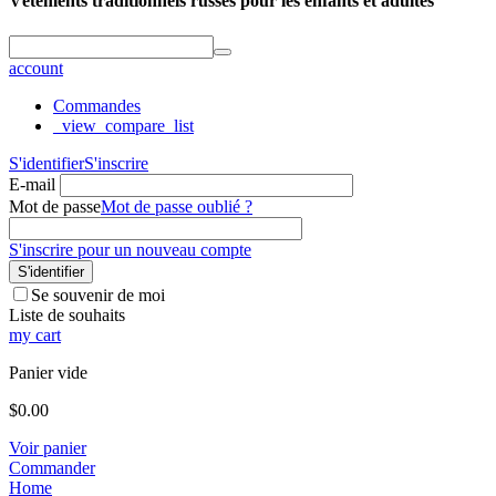
Vêtements traditionnels russes pour les enfants et adultes
account
Commandes
_view_compare_list
S'identifier
S'inscrire
E-mail
Mot de passe
Mot de passe oublié ?
S'inscrire pour un nouveau compte
S'identifier
Se souvenir de moi
Liste de souhaits
my cart
Panier vide
$
0.00
Voir panier
Commander
Home