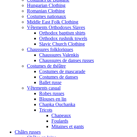
Hungarian Clothing
Romanian Clothing
Costumes nationaux
Middle East Folk Clothing
Vêtements Orthodoxes Slaves
Orthodox baptism shirts
Orthodox rushnik towels
Slavic Church Clothing
Chaussures folkloriques
Chaussures Valenkis
Chaussures de danses russes
Costumes de théâtre
Costumes de mascarade
Costumes de danses
Ballet russe
Vêtements casual
Robes russes
Blouses en lin
Chapka Ouchanka
Tricots
Chapeaux
Foulards
Mitaines et gants
Châles russes