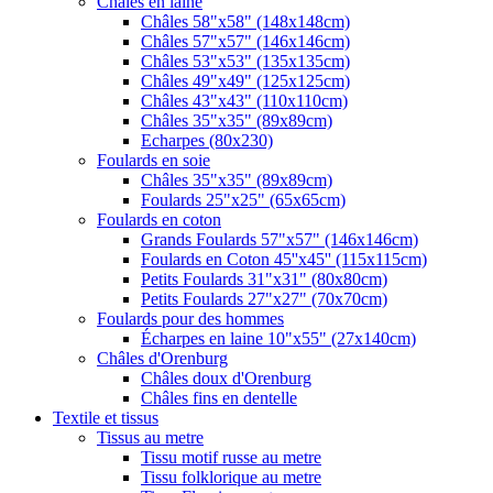
Châles en laine
Châles 58"x58" (148x148cm)
Châles 57"x57" (146x146cm)
Châles 53"x53" (135x135cm)
Châles 49"x49" (125x125cm)
Châles 43"x43" (110x110cm)
Châles 35"x35" (89x89cm)
Echarpes (80х230)
Foulards en soie
Châles 35"x35" (89x89cm)
Foulards 25"x25" (65x65cm)
Foulards en coton
Grands Foulards 57"x57" (146x146cm)
Foulards en Coton 45''x45'' (115x115cm)
Petits Foulards 31"x31" (80x80cm)
Petits Foulards 27"x27" (70x70cm)
Foulards pour des hommes
Écharpes en laine 10"x55" (27x140cm)
Châles d'Orenburg
Châles doux d'Orenburg
Châles fins en dentelle
Textile et tissus
Tissus au metre
Tissu motif russe au metre
Tissu folklorique au metre