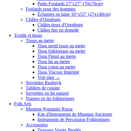
Petits Foulards 27"x27" (70x70cm)
Foulards pour des hommes
Écharpes en laine 10"x55" (27x140cm)
Châles d'Orenburg
Châles doux d'Orenburg
Châles fins en dentelle
Textile et tissus
Tissus au metre
Tissu motif russe au metre
Tissu folklorique au metre
Tissu Fleuri au metre
Tissu lin au metre
Tissu coton au metre
Tissu Viscose Imprimé
Voir plus
→
Serviettes Rushnyk
Tabliers de cuisine
Serviettes en lin naturel
Nappes en lin folkloriques
Folk Arts
Musique Populaire Russe
Kits d'Instruments de Musique Ancienne
Instruments de Percussion Folkloriques
Accessoires
Trousses Vanity Brodés