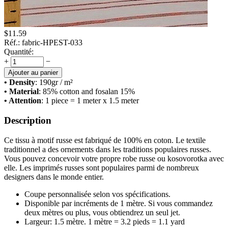
$
11.59
Réf.:
fabric-HPEST-033
Quantité:
+
−
Ajouter au panier
• Density
: 190
gr / m²
• Material
: 85% cotton and fosalan 15%
• Attention
: 1 piece = 1 meter x 1.5 meter
Description
Ce tissu à motif russe est fabriqué de 100% en coton. Le textile
traditionnel a des ornements dans les traditions populaires russes.
Vous pouvez concevoir votre propre robe russe ou kosovorotka avec
elle. Les imprimés russes sont populaires parmi de nombreux
designers dans le monde entier.
Coupe personnalisée selon vos spécifications.
Disponible par incréments de 1 mètre. Si vous commandez
deux mètres ou plus, vous obtiendrez un seul jet.
Largeur: 1.5 mètre. 1 mètre = 3.2 pieds = 1.1 yard