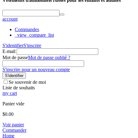
Vêtements traditionnels russes pour les enfants et adultes
account
Commandes
_view_compare_list
S'identifier
S'inscrire
E-mail
Mot de passe
Mot de passe oublié ?
S'inscrire pour un nouveau compte
S'identifier
Se souvenir de moi
Liste de souhaits
my cart
Panier vide
$
0.00
Voir panier
Commander
Home