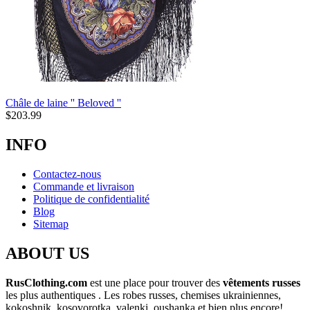
Châle de laine '' Beloved ''
$
203.99
INFO
Contactez-nous
Commande et livraison
Politique de confidentialité
Blog
Sitemap
ABOUT US
RusClothing.com
est une place pour trouver des
vêtements russes
les plus
authentiques . Les robes russes, chemises ukrainiennes,
kokoshnik, kosovorotka, valenki, oushanka et bien plus encore!