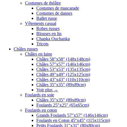
Costumes de théâtre
Costumes de mascarade
Costumes de danses
Ballet russe
Vêtements casual
Robes russes
Blouses en lin
Chapka Ouchanka
Tricots
Châles russes
Châles en laine
Châles 58"x58" (148x148cm)
Châles 57"x57" (146x146cm)
Châles 53"x53" (135x135cm)
Châles 49"x49" (125x125cm)
Châles 43"x43" (110x110cm)
Châles 35"x35" (89x89cm)
Voir plus
→
Foulards en soie
Châles 35"x35" (89x89cm)
Foulards 25"x25" (65x65cm)
Foulards en coton
Grands Foulards 57"x57" (146x146cm)
Foulards en Coton 45''x45'' (115x115cm)
Petits Foulards 31"x31" (80x80cm)