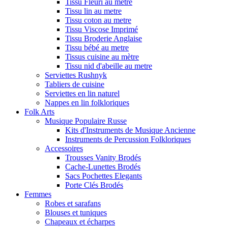
Tissu Fleuri au metre
Tissu lin au metre
Tissu coton au metre
Tissu Viscose Imprimé
Tissu Broderie Anglaise
Tissu bébé au metre
Tissus cuisine au mètre
Tissu nid d'abeille au metre
Serviettes Rushnyk
Tabliers de cuisine
Serviettes en lin naturel
Nappes en lin folkloriques
Folk Arts
Musique Populaire Russe
Kits d'Instruments de Musique Ancienne
Instruments de Percussion Folkloriques
Accessoires
Trousses Vanity Brodés
Cache-Lunettes Brodés
Sacs Pochettes Elegants
Porte Clés Brodés
Femmes
Robes et sarafans
Blouses et tuniques
Chapeaux et écharpes