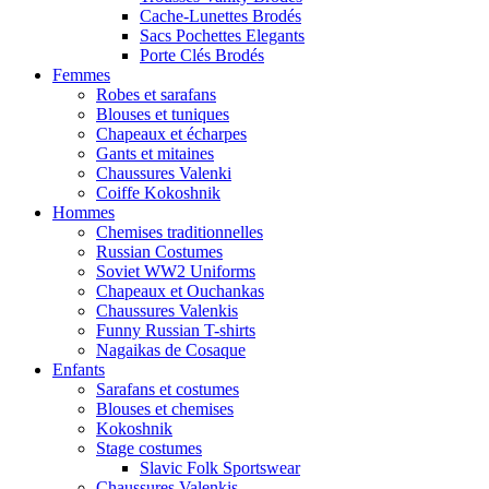
Cache-Lunettes Brodés
Sacs Pochettes Elegants
Porte Clés Brodés
Femmes
Robes et sarafans
Blouses et tuniques
Chapeaux et écharpes
Gants et mitaines
Chaussures Valenki
Coiffe Kokoshnik
Hommes
Chemises traditionnelles
Russian Costumes
Soviet WW2 Uniforms
Chapeaux et Ouchankas
Chaussures Valenkis
Funny Russian T-shirts
Nagaikas de Cosaque
Enfants
Sarafans et costumes
Blouses et chemises
Kokoshnik
Stage costumes
Slavic Folk Sportswear
Chaussures Valenkis