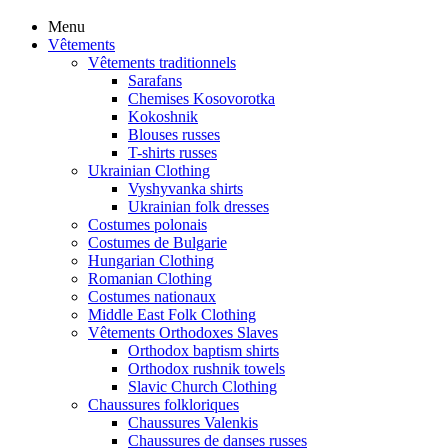
Menu
Vêtements
Vêtements traditionnels
Sarafans
Chemises Kosovorotka
Kokoshnik
Blouses russes
T-shirts russes
Ukrainian Clothing
Vyshyvanka shirts
Ukrainian folk dresses
Costumes polonais
Costumes de Bulgarie
Hungarian Clothing
Romanian Clothing
Costumes nationaux
Middle East Folk Clothing
Vêtements Orthodoxes Slaves
Orthodox baptism shirts
Orthodox rushnik towels
Slavic Church Clothing
Chaussures folkloriques
Chaussures Valenkis
Chaussures de danses russes