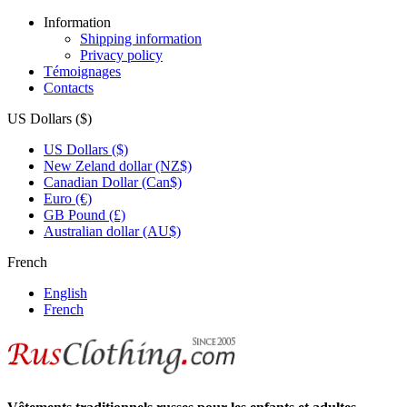
Information
Shipping information
Privacy policy
Témoignages
Contacts
US Dollars ($)
US Dollars ($)
New Zeland dollar (NZ$)
Canadian Dollar (Can$)
Euro (€)
GB Pound (£)
Australian dollar (AU$)
French
English
French