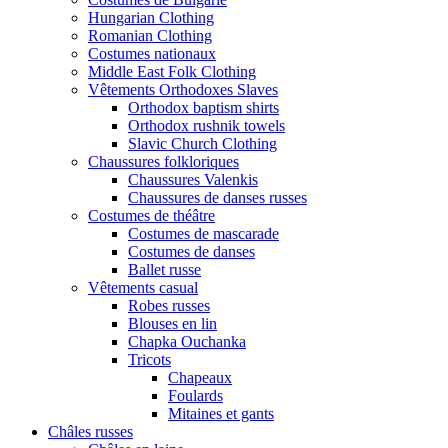
Hungarian Clothing
Romanian Clothing
Costumes nationaux
Middle East Folk Clothing
Vêtements Orthodoxes Slaves
Orthodox baptism shirts
Orthodox rushnik towels
Slavic Church Clothing
Chaussures folkloriques
Chaussures Valenkis
Chaussures de danses russes
Costumes de théâtre
Costumes de mascarade
Costumes de danses
Ballet russe
Vêtements casual
Robes russes
Blouses en lin
Chapka Ouchanka
Tricots
Chapeaux
Foulards
Mitaines et gants
Châles russes