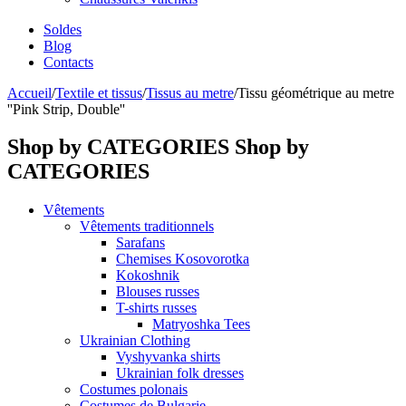
Soldes
Blog
Contacts
Accueil
/
Textile et tissus
/
Tissus au metre
/
Tissu géométrique au metre
''Pink Strip, Double''
Shop by CATEGORIES
Shop by
CATEGORIES
Vêtements
Vêtements traditionnels
Sarafans
Chemises Kosovorotka
Kokoshnik
Blouses russes
T-shirts russes
Matryoshka Tees
Ukrainian Clothing
Vyshyvanka shirts
Ukrainian folk dresses
Costumes polonais
Costumes de Bulgarie