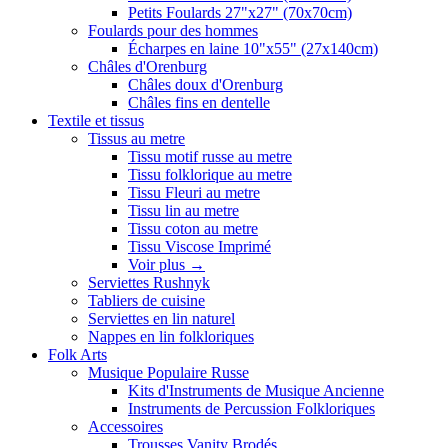
Petits Foulards 27"x27" (70x70cm)
Foulards pour des hommes
Écharpes en laine 10"x55" (27x140cm)
Châles d'Orenburg
Châles doux d'Orenburg
Châles fins en dentelle
Textile et tissus
Tissus au metre
Tissu motif russe au metre
Tissu folklorique au metre
Tissu Fleuri au metre
Tissu lin au metre
Tissu coton au metre
Tissu Viscose Imprimé
Voir plus
→
Serviettes Rushnyk
Tabliers de cuisine
Serviettes en lin naturel
Nappes en lin folkloriques
Folk Arts
Musique Populaire Russe
Kits d'Instruments de Musique Ancienne
Instruments de Percussion Folkloriques
Accessoires
Trousses Vanity Brodés