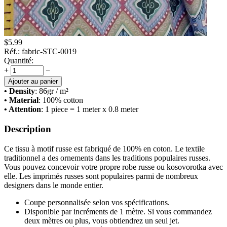
$
5.99
Réf.:
fabric-STC-0019
Quantité:
+
−
Ajouter au panier
• Density
: 86
gr / m²
• Material
: 100% cotton
• Attention
: 1 piece = 1 meter x 0.8 meter
Description
Ce tissu à motif russe est fabriqué de 100% en coton. Le textile
traditionnel a des ornements dans les traditions populaires russes.
Vous pouvez concevoir votre propre robe russe ou kosovorotka avec
elle. Les imprimés russes sont populaires parmi de nombreux
designers dans le monde entier.
Coupe personnalisée selon vos spécifications.
Disponible par incréments de 1 mètre. Si vous commandez
deux mètres ou plus, vous obtiendrez un seul jet.