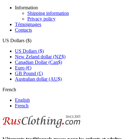
Information
Shipping information
Privacy policy
Témoignages
Contacts
US Dollars ($)
US Dollars ($)
New Zeland dollar (NZ$)
Canadian Dollar (Can$)
Euro (€)
GB Pound (£)
Australian dollar (AU$)
French
English
French