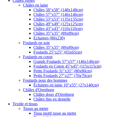
Châles russes
Châles en laine
Châles 58"x58" (148x148cm)
Châles 57"x57" (146x146cm)
Châles 53"x53" (135x135cm)
Châles 49"x49" (125x125cm)
Châles 43"x43" (110x110cm)
Châles 35"x35" (89x89cm)
Echarpes (80х230)
Foulards en soie
Châles 35"x35" (89x89cm)
Foulards 25"x25" (65x65cm)
Foulards en coton
Grands Foulards 57"x57" (146x146cm)
Foulards en Coton 45''x45'' (115x115cm)
Petits Foulards 31"x31" (80x80cm)
Petits Foulards 27"x27" (70x70cm)
Foulards pour des hommes
Écharpes en laine 10"x55" (27x140cm)
Châles d'Orenburg
Châles doux d'Orenburg
Châles fins en dentelle
Textile et tissus
Tissus au metre
Tissu motif russe au metre