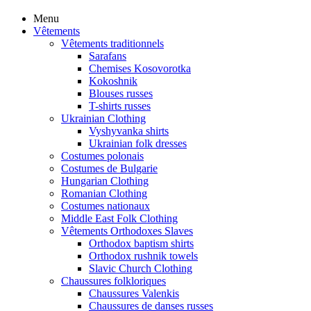
Menu
Vêtements
Vêtements traditionnels
Sarafans
Chemises Kosovorotka
Kokoshnik
Blouses russes
T-shirts russes
Ukrainian Clothing
Vyshyvanka shirts
Ukrainian folk dresses
Costumes polonais
Costumes de Bulgarie
Hungarian Clothing
Romanian Clothing
Costumes nationaux
Middle East Folk Clothing
Vêtements Orthodoxes Slaves
Orthodox baptism shirts
Orthodox rushnik towels
Slavic Church Clothing
Chaussures folkloriques
Chaussures Valenkis
Chaussures de danses russes