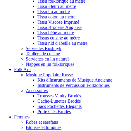
Tissu folklorique au metre
Tissu Fleuri au metre
Tissu lin au metre
Tissu coton au metre
Tissu Viscose Imprimé
Tissu Broderie Anglaise
Tissu bébé au metre
Tissus cuisine au mètre
Tissu nid d'abeille au metre
Serviettes Rushnyk
Tabliers de cuisine
Serviettes en lin naturel
Nappes en lin folkloriques
Folk Arts
Musique Populaire Russe
Kits d'Instruments de Musique Ancienne
Instruments de Percussion Folkloriques
Accessoires
Trousses Vanity Brodés
Cache-Lunettes Brodés
Sacs Pochettes Elegants
Porte Clés Brodés
Femmes
Robes et sarafans
Blouses et tuniques