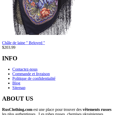
Châle de laine '' Beloved ''
$
203.99
INFO
Contactez-nous
Commande et livraison
Politique de confidentialité
Blog
Sitemap
ABOUT US
RusClothing.com
est une place pour trouver des
vêtements russes
les plus
authentiques . Les robes russes, chemises ukrainiennes,