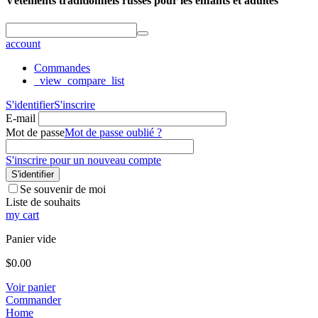
Vêtements traditionnels russes pour les enfants et adultes
account
Commandes
_view_compare_list
S'identifier
S'inscrire
E-mail
Mot de passe
Mot de passe oublié ?
S'inscrire pour un nouveau compte
S'identifier
Se souvenir de moi
Liste de souhaits
my cart
Panier vide
$
0.00
Voir panier
Commander
Home