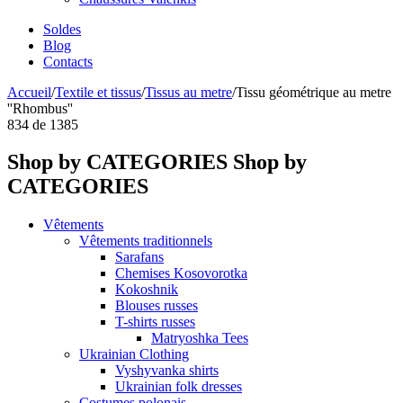
Soldes
Blog
Contacts
Accueil
/
Textile et tissus
/
Tissus au metre
/
Tissu géométrique au metre
''Rhombus''
834
de
1385
Shop by CATEGORIES
Shop by
CATEGORIES
Vêtements
Vêtements traditionnels
Sarafans
Chemises Kosovorotka
Kokoshnik
Blouses russes
T-shirts russes
Matryoshka Tees
Ukrainian Clothing
Vyshyvanka shirts
Ukrainian folk dresses
Costumes polonais