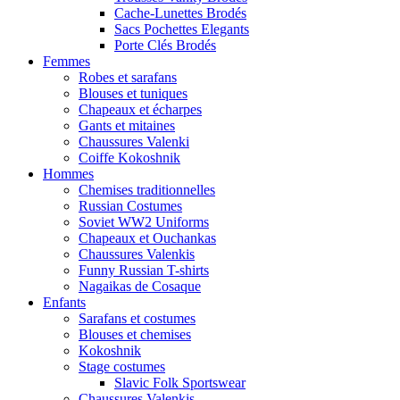
Cache-Lunettes Brodés
Sacs Pochettes Elegants
Porte Clés Brodés
Femmes
Robes et sarafans
Blouses et tuniques
Chapeaux et écharpes
Gants et mitaines
Chaussures Valenki
Coiffe Kokoshnik
Hommes
Chemises traditionnelles
Russian Costumes
Soviet WW2 Uniforms
Chapeaux et Ouchankas
Chaussures Valenkis
Funny Russian T-shirts
Nagaikas de Cosaque
Enfants
Sarafans et costumes
Blouses et chemises
Kokoshnik
Stage costumes
Slavic Folk Sportswear
Chaussures Valenkis