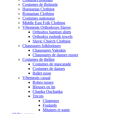
Costumes de Bulgarie
Hungarian Clothing
Romanian Clothing
Costumes nationaux
Middle East Folk Clothing
Vêtements Orthodoxes Slaves
Orthodox baptism shirts
Orthodox rushnik towels
Slavic Church Clothing
Chaussures folkloriques
Chaussures Valenkis
Chaussures de danses russes
Costumes de théâtre
Costumes de mascarade
Costumes de danses
Ballet russe
Vêtements casual
Robes russes
Blouses en lin
Chapka Ouchanka
Tricots
Chapeaux
Foulards
Mitaines et gants