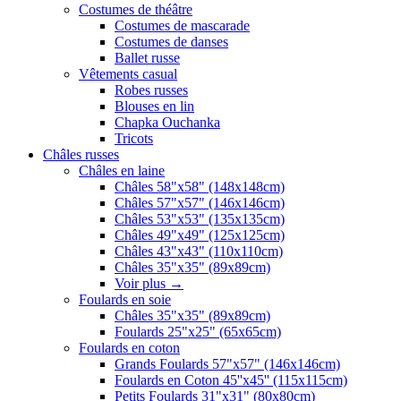
Costumes de théâtre
Costumes de mascarade
Costumes de danses
Ballet russe
Vêtements casual
Robes russes
Blouses en lin
Chapka Ouchanka
Tricots
Châles russes
Châles en laine
Châles 58"x58" (148x148cm)
Châles 57"x57" (146x146cm)
Châles 53"x53" (135x135cm)
Châles 49"x49" (125x125cm)
Châles 43"x43" (110x110cm)
Châles 35"x35" (89x89cm)
Voir plus
→
Foulards en soie
Châles 35"x35" (89x89cm)
Foulards 25"x25" (65x65cm)
Foulards en coton
Grands Foulards 57"x57" (146x146cm)
Foulards en Coton 45''x45'' (115x115cm)
Petits Foulards 31"x31" (80x80cm)