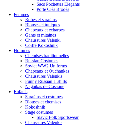
Sacs Pochettes Elegants
Porte Clés Brodés
Femmes
Robes et sarafans
Blouses et tuniques
Chapeaux et écharpes
Gants et mitaines
Chaussures Valenki
Coiffe Kokoshnik
Hommes
Chemises traditionnelles
Russian Costumes
Soviet WW2 Uniforms
Chapeaux et Ouchankas
Chaussures Valenkis
Funny Russian T-shirts
Nagaikas de Cosaque
Enfants
Sarafans et costumes
Blouses et chemises
Kokoshnik
Stage costumes
Slavic Folk Sportswear
Chaussures Valenkis