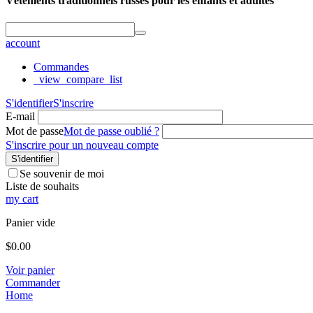
Vêtements traditionnels russes pour les enfants et adultes
account
Commandes
_view_compare_list
S'identifier
S'inscrire
E-mail
Mot de passe
Mot de passe oublié ?
S'inscrire pour un nouveau compte
S'identifier
Se souvenir de moi
Liste de souhaits
my cart
Panier vide
$
0.00
Voir panier
Commander
Home