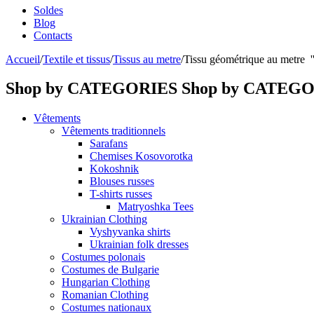
Soldes
Blog
Contacts
Accueil
/
Textile et tissus
/
Tissus au metre
/
Tissu géométrique au metre ''
Shop by CATEGORIES
Shop by CATEG
Vêtements
Vêtements traditionnels
Sarafans
Chemises Kosovorotka
Kokoshnik
Blouses russes
T-shirts russes
Matryoshka Tees
Ukrainian Clothing
Vyshyvanka shirts
Ukrainian folk dresses
Costumes polonais
Costumes de Bulgarie
Hungarian Clothing
Romanian Clothing
Costumes nationaux