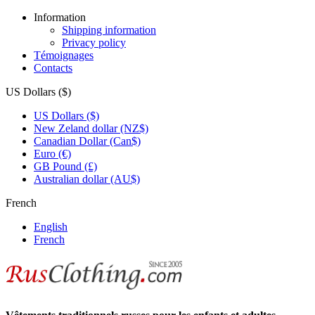
Information
Shipping information
Privacy policy
Témoignages
Contacts
US Dollars ($)
US Dollars ($)
New Zeland dollar (NZ$)
Canadian Dollar (Can$)
Euro (€)
GB Pound (£)
Australian dollar (AU$)
French
English
French