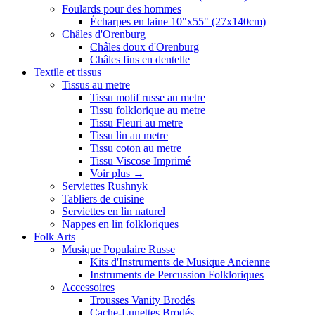
Foulards pour des hommes
Écharpes en laine 10"x55" (27x140cm)
Châles d'Orenburg
Châles doux d'Orenburg
Châles fins en dentelle
Textile et tissus
Tissus au metre
Tissu motif russe au metre
Tissu folklorique au metre
Tissu Fleuri au metre
Tissu lin au metre
Tissu coton au metre
Tissu Viscose Imprimé
Voir plus
→
Serviettes Rushnyk
Tabliers de cuisine
Serviettes en lin naturel
Nappes en lin folkloriques
Folk Arts
Musique Populaire Russe
Kits d'Instruments de Musique Ancienne
Instruments de Percussion Folkloriques
Accessoires
Trousses Vanity Brodés
Cache-Lunettes Brodés