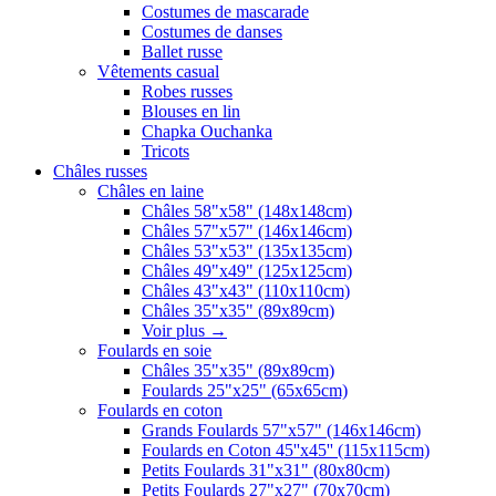
Costumes de mascarade
Costumes de danses
Ballet russe
Vêtements casual
Robes russes
Blouses en lin
Chapka Ouchanka
Tricots
Châles russes
Châles en laine
Châles 58"x58" (148x148cm)
Châles 57"x57" (146x146cm)
Châles 53"x53" (135x135cm)
Châles 49"x49" (125x125cm)
Châles 43"x43" (110x110cm)
Châles 35"x35" (89x89cm)
Voir plus
→
Foulards en soie
Châles 35"x35" (89x89cm)
Foulards 25"x25" (65x65cm)
Foulards en coton
Grands Foulards 57"x57" (146x146cm)
Foulards en Coton 45''x45'' (115x115cm)
Petits Foulards 31"x31" (80x80cm)
Petits Foulards 27"x27" (70x70cm)