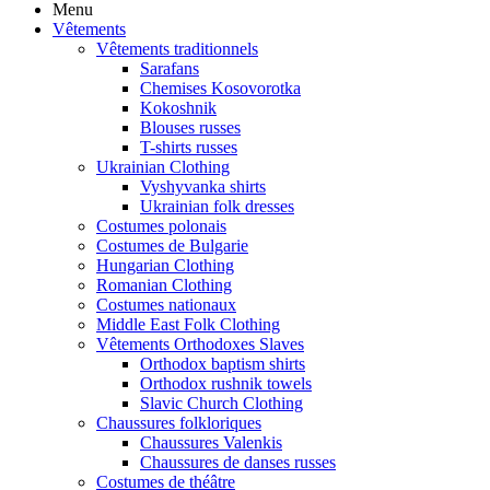
Menu
Vêtements
Vêtements traditionnels
Sarafans
Chemises Kosovorotka
Kokoshnik
Blouses russes
T-shirts russes
Ukrainian Clothing
Vyshyvanka shirts
Ukrainian folk dresses
Costumes polonais
Costumes de Bulgarie
Hungarian Clothing
Romanian Clothing
Costumes nationaux
Middle East Folk Clothing
Vêtements Orthodoxes Slaves
Orthodox baptism shirts
Orthodox rushnik towels
Slavic Church Clothing
Chaussures folkloriques
Chaussures Valenkis
Chaussures de danses russes
Costumes de théâtre