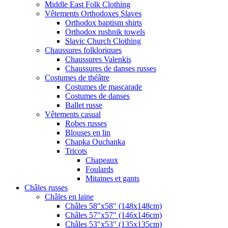
Middle East Folk Clothing
Vêtements Orthodoxes Slaves
Orthodox baptism shirts
Orthodox rushnik towels
Slavic Church Clothing
Chaussures folkloriques
Chaussures Valenkis
Chaussures de danses russes
Costumes de théâtre
Costumes de mascarade
Costumes de danses
Ballet russe
Vêtements casual
Robes russes
Blouses en lin
Chapka Ouchanka
Tricots
Chapeaux
Foulards
Mitaines et gants
Châles russes
Châles en laine
Châles 58"x58" (148x148cm)
Châles 57"x57" (146x146cm)
Châles 53"x53" (135x135cm)