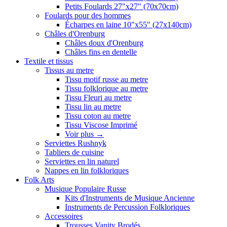
Petits Foulards 27"x27" (70x70cm)
Foulards pour des hommes
Écharpes en laine 10"x55" (27x140cm)
Châles d'Orenburg
Châles doux d'Orenburg
Châles fins en dentelle
Textile et tissus
Tissus au metre
Tissu motif russe au metre
Tissu folklorique au metre
Tissu Fleuri au metre
Tissu lin au metre
Tissu coton au metre
Tissu Viscose Imprimé
Voir plus
→
Serviettes Rushnyk
Tabliers de cuisine
Serviettes en lin naturel
Nappes en lin folkloriques
Folk Arts
Musique Populaire Russe
Kits d'Instruments de Musique Ancienne
Instruments de Percussion Folkloriques
Accessoires
Trousses Vanity Brodés