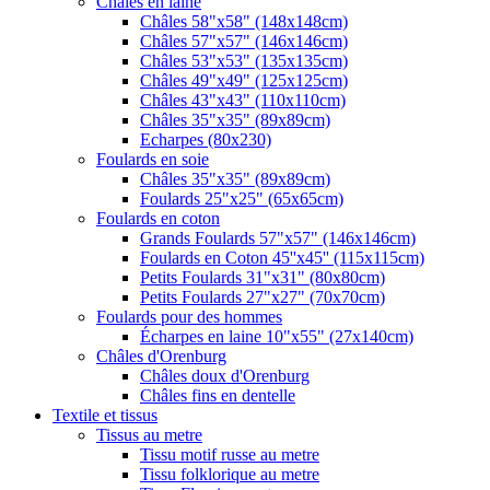
Châles en laine
Châles 58"x58" (148x148cm)
Châles 57"x57" (146x146cm)
Châles 53"x53" (135x135cm)
Châles 49"x49" (125x125cm)
Châles 43"x43" (110x110cm)
Châles 35"x35" (89x89cm)
Echarpes (80х230)
Foulards en soie
Châles 35"x35" (89x89cm)
Foulards 25"x25" (65x65cm)
Foulards en coton
Grands Foulards 57"x57" (146x146cm)
Foulards en Coton 45''x45'' (115x115cm)
Petits Foulards 31"x31" (80x80cm)
Petits Foulards 27"x27" (70x70cm)
Foulards pour des hommes
Écharpes en laine 10"x55" (27x140cm)
Châles d'Orenburg
Châles doux d'Orenburg
Châles fins en dentelle
Textile et tissus
Tissus au metre
Tissu motif russe au metre
Tissu folklorique au metre