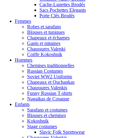
Cache-Lunettes Brodés
Sacs Pochettes Elegants
Porte Clés Brodés
Femmes
Robes et sarafans
Blouses et tuniques
Chapeaux et écharpes
Gants et mitaines
Chaussures Valenki
Coiffe Kokoshnik
Hommes
Chemises traditionnelles
Russian Costumes
Soviet WW2 Uniforms
Chapeaux et Ouchankas
Chaussures Valenkis
Funny Russian T-shirts
Nagaikas de Cosaque
Enfants
Sarafans et costumes
Blouses et chemises
Kokoshnik
Stage costumes
Slavic Folk Sportswear
Chaussures Valenkis