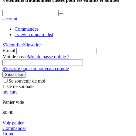
Vêtements traditionnels russes pour les enfants et adultes
account
Commandes
_view_compare_list
S'identifier
S'inscrire
E-mail
Mot de passe
Mot de passe oublié ?
S'inscrire pour un nouveau compte
S'identifier
Se souvenir de moi
Liste de souhaits
my cart
Panier vide
$
0.00
Voir panier
Commander
Home