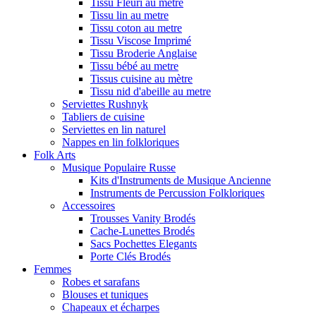
Tissu Fleuri au metre
Tissu lin au metre
Tissu coton au metre
Tissu Viscose Imprimé
Tissu Broderie Anglaise
Tissu bébé au metre
Tissus cuisine au mètre
Tissu nid d'abeille au metre
Serviettes Rushnyk
Tabliers de cuisine
Serviettes en lin naturel
Nappes en lin folkloriques
Folk Arts
Musique Populaire Russe
Kits d'Instruments de Musique Ancienne
Instruments de Percussion Folkloriques
Accessoires
Trousses Vanity Brodés
Cache-Lunettes Brodés
Sacs Pochettes Elegants
Porte Clés Brodés
Femmes
Robes et sarafans
Blouses et tuniques
Chapeaux et écharpes