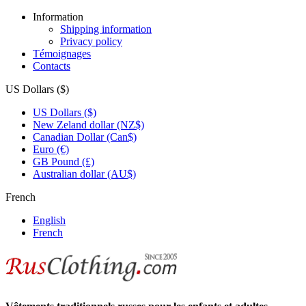
Information
Shipping information
Privacy policy
Témoignages
Contacts
US Dollars ($)
US Dollars ($)
New Zeland dollar (NZ$)
Canadian Dollar (Can$)
Euro (€)
GB Pound (£)
Australian dollar (AU$)
French
English
French