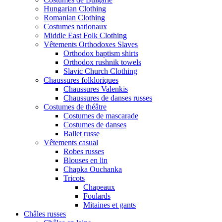
Hungarian Clothing
Romanian Clothing
Costumes nationaux
Middle East Folk Clothing
Vêtements Orthodoxes Slaves
Orthodox baptism shirts
Orthodox rushnik towels
Slavic Church Clothing
Chaussures folkloriques
Chaussures Valenkis
Chaussures de danses russes
Costumes de théâtre
Costumes de mascarade
Costumes de danses
Ballet russe
Vêtements casual
Robes russes
Blouses en lin
Chapka Ouchanka
Tricots
Chapeaux
Foulards
Mitaines et gants
Châles russes