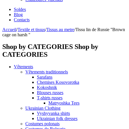
Soldes
Blog
Contacts
Accueil
/
Textile et tissus
/
Tissus au metre
/
Tissu lin de Russie ''Brown
cage on harsh ''
Shop by CATEGORIES
Shop by
CATEGORIES
Vêtements
Vêtements traditionnels
Sarafans
Chemises Kosovorotka
Kokoshnik
Blouses russes
T-shirts russes
Matryoshka Tees
Ukrainian Clothing
Vyshyvanka shirts
Ukrainian folk dresses
Costumes polonais
Costumes de Bulgarie