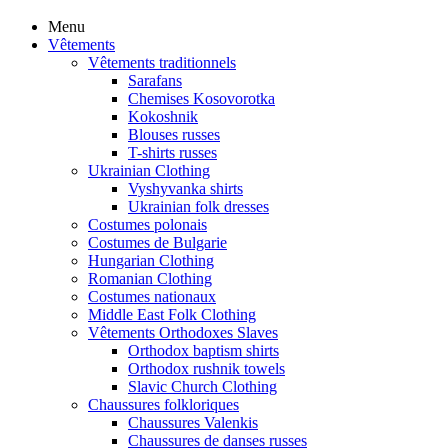
Menu
Vêtements
Vêtements traditionnels
Sarafans
Chemises Kosovorotka
Kokoshnik
Blouses russes
T-shirts russes
Ukrainian Clothing
Vyshyvanka shirts
Ukrainian folk dresses
Costumes polonais
Costumes de Bulgarie
Hungarian Clothing
Romanian Clothing
Costumes nationaux
Middle East Folk Clothing
Vêtements Orthodoxes Slaves
Orthodox baptism shirts
Orthodox rushnik towels
Slavic Church Clothing
Chaussures folkloriques
Chaussures Valenkis
Chaussures de danses russes