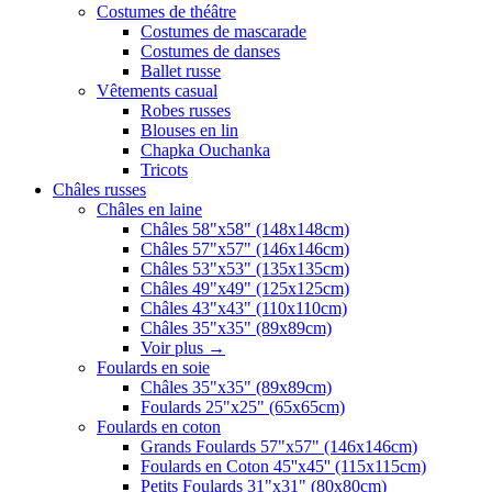
Costumes de théâtre
Costumes de mascarade
Costumes de danses
Ballet russe
Vêtements casual
Robes russes
Blouses en lin
Chapka Ouchanka
Tricots
Châles russes
Châles en laine
Châles 58"x58" (148x148cm)
Châles 57"x57" (146x146cm)
Châles 53"x53" (135x135cm)
Châles 49"x49" (125x125cm)
Châles 43"x43" (110x110cm)
Châles 35"x35" (89x89cm)
Voir plus
→
Foulards en soie
Châles 35"x35" (89x89cm)
Foulards 25"x25" (65x65cm)
Foulards en coton
Grands Foulards 57"x57" (146x146cm)
Foulards en Coton 45''x45'' (115x115cm)
Petits Foulards 31"x31" (80x80cm)