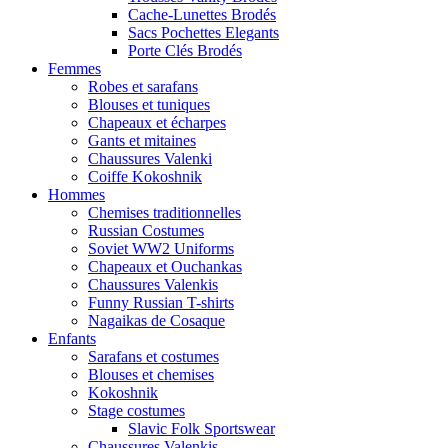
Cache-Lunettes Brodés
Sacs Pochettes Elegants
Porte Clés Brodés
Femmes
Robes et sarafans
Blouses et tuniques
Chapeaux et écharpes
Gants et mitaines
Chaussures Valenki
Coiffe Kokoshnik
Hommes
Chemises traditionnelles
Russian Costumes
Soviet WW2 Uniforms
Chapeaux et Ouchankas
Chaussures Valenkis
Funny Russian T-shirts
Nagaikas de Cosaque
Enfants
Sarafans et costumes
Blouses et chemises
Kokoshnik
Stage costumes
Slavic Folk Sportswear
Chaussures Valenkis