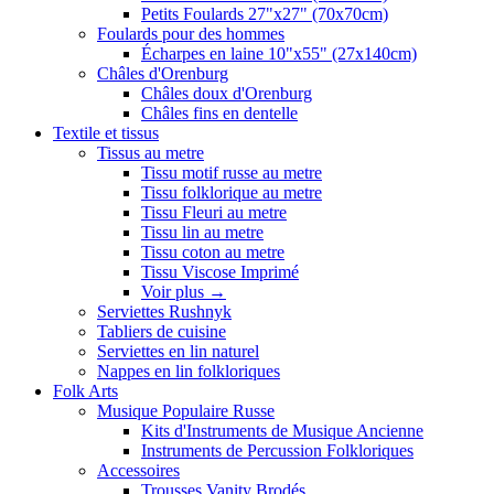
Petits Foulards 27"x27" (70x70cm)
Foulards pour des hommes
Écharpes en laine 10"x55" (27x140cm)
Châles d'Orenburg
Châles doux d'Orenburg
Châles fins en dentelle
Textile et tissus
Tissus au metre
Tissu motif russe au metre
Tissu folklorique au metre
Tissu Fleuri au metre
Tissu lin au metre
Tissu coton au metre
Tissu Viscose Imprimé
Voir plus
→
Serviettes Rushnyk
Tabliers de cuisine
Serviettes en lin naturel
Nappes en lin folkloriques
Folk Arts
Musique Populaire Russe
Kits d'Instruments de Musique Ancienne
Instruments de Percussion Folkloriques
Accessoires
Trousses Vanity Brodés