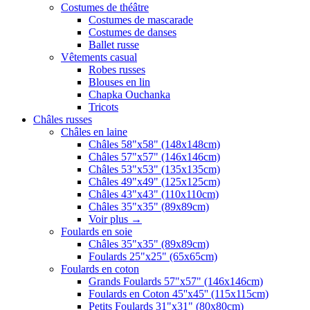
Costumes de théâtre
Costumes de mascarade
Costumes de danses
Ballet russe
Vêtements casual
Robes russes
Blouses en lin
Chapka Ouchanka
Tricots
Châles russes
Châles en laine
Châles 58"x58" (148x148cm)
Châles 57"x57" (146x146cm)
Châles 53"x53" (135x135cm)
Châles 49"x49" (125x125cm)
Châles 43"x43" (110x110cm)
Châles 35"x35" (89x89cm)
Voir plus
→
Foulards en soie
Châles 35"x35" (89x89cm)
Foulards 25"x25" (65x65cm)
Foulards en coton
Grands Foulards 57"x57" (146x146cm)
Foulards en Coton 45''x45'' (115x115cm)
Petits Foulards 31"x31" (80x80cm)