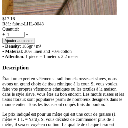
$
17.16
Réf.:
fabric-LHL-0048
Quantité:
+
−
Ajouter au panier
• Density
: 185
gr / m²
• Material
: 30% linen and 70% cotton
• Attention
: 1 piece = 1 meter x 2.2 meter
Description
Étant un expert en vêtements traditionnels russes et slaves, nous
avons un grand choix de tissu ethnique à la cour. Si vous voulez
faire vos propres vêtements ethniques ou les textiles à la maison
dans le style slave, vous êtes au bon endroit. Les motifs russes et les
tissus floraux sont populaires parmi de nombreux designers dans le
monde entier. Tous les tissus sont coupés frais du boulon.
Le prix indiqué est pour un mètre qui est une cour de graisse (1
mètre = 1.1. = Yard). Si vous décidez de commander plus de 1
mètre, il sera envoyé en continu. La qualité de chaque tissu est