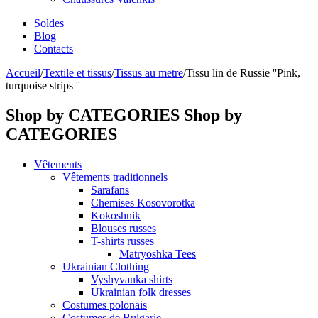
Soldes
Blog
Contacts
Accueil
/
Textile et tissus
/
Tissus au metre
/
Tissu lin de Russie ''Pink,
turquoise strips ''
Shop by CATEGORIES
Shop by
CATEGORIES
Vêtements
Vêtements traditionnels
Sarafans
Chemises Kosovorotka
Kokoshnik
Blouses russes
T-shirts russes
Matryoshka Tees
Ukrainian Clothing
Vyshyvanka shirts
Ukrainian folk dresses
Costumes polonais
Costumes de Bulgarie