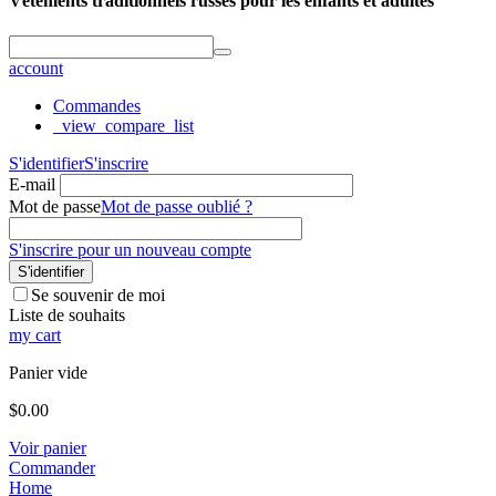
Vêtements traditionnels russes pour les enfants et adultes
account
Commandes
_view_compare_list
S'identifier
S'inscrire
E-mail
Mot de passe
Mot de passe oublié ?
S'inscrire pour un nouveau compte
S'identifier
Se souvenir de moi
Liste de souhaits
my cart
Panier vide
$
0.00
Voir panier
Commander
Home