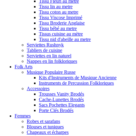
Tissu Fleuri au metre
Tissu lin au metre
Tissu coton au metre
Tissu Viscose Imprimé
Tissu Broderie Anglaise
Tissu bébé au metre
Tissus cuisine au mètre
Tissu nid d'abeille au metre
Serviettes Rushnyk
Tabliers de cuisine
Serviettes en lin naturel
Nappes en lin folkloriques
Folk Arts
Musique Populaire Russe
Kits d'Instruments de Musique Ancienne
Instruments de Percussion Folkloriques
Accessoires
Trousses Vanity Brodés
Cache-Lunettes Brodés
Sacs Pochettes Elegants
Porte Clés Brodés
Femmes
Robes et sarafans
Blouses et tuniques
Chapeaux et écharpes