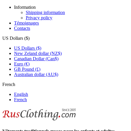
Information
Shipping information
Privacy policy
Témoignages
Contacts
US Dollars ($)
US Dollars ($)
New Zeland dollar (NZ$)
Canadian Dollar (Can$)
Euro (€)
GB Pound (£)
Australian dollar (AU$)
French
English
French