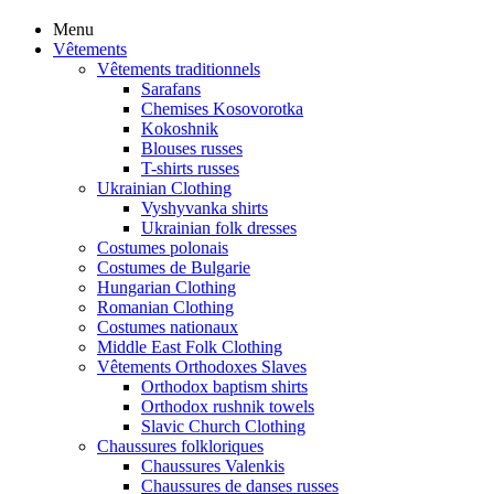
Menu
Vêtements
Vêtements traditionnels
Sarafans
Chemises Kosovorotka
Kokoshnik
Blouses russes
T-shirts russes
Ukrainian Clothing
Vyshyvanka shirts
Ukrainian folk dresses
Costumes polonais
Costumes de Bulgarie
Hungarian Clothing
Romanian Clothing
Costumes nationaux
Middle East Folk Clothing
Vêtements Orthodoxes Slaves
Orthodox baptism shirts
Orthodox rushnik towels
Slavic Church Clothing
Chaussures folkloriques
Chaussures Valenkis
Chaussures de danses russes