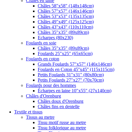
Châles en laine
Châles 58"x58" (148x148cm)
Châles 57"x57" (146x146cm)
Châles 53"x53" (135x135cm)
Châles 49"x49" (125x125cm)
Châles 43"x43" (110x110cm)
Châles 35"x35" (89x89cm)
Echarpes (80х230)
Foulards en soie
Châles 35"x35" (89x89cm)
Foulards 25"x25" (65x65cm)
Foulards en coton
Grands Foulards 57"x57" (146x146cm)
Foulards en Coton 45''x45'' (115x115cm)
Petits Foulards 31"x31" (80x80cm)
Petits Foulards 27"x27" (70x70cm)
Foulards pour des hommes
Écharpes en laine 10"x55" (27x140cm)
Châles d'Orenburg
Châles doux d'Orenburg
Châles fins en dentelle
Textile et tissus
Tissus au metre
Tissu motif russe au metre
Tissu folklorique au metre