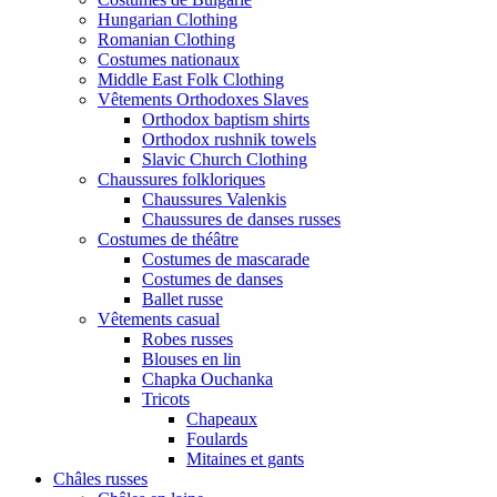
Hungarian Clothing
Romanian Clothing
Costumes nationaux
Middle East Folk Clothing
Vêtements Orthodoxes Slaves
Orthodox baptism shirts
Orthodox rushnik towels
Slavic Church Clothing
Chaussures folkloriques
Chaussures Valenkis
Chaussures de danses russes
Costumes de théâtre
Costumes de mascarade
Costumes de danses
Ballet russe
Vêtements casual
Robes russes
Blouses en lin
Chapka Ouchanka
Tricots
Chapeaux
Foulards
Mitaines et gants
Châles russes