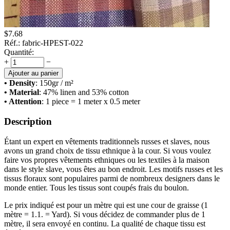
$
7.68
Réf.:
fabric-HPEST-022
Quantité:
+
−
Ajouter au panier
• Density
: 150
gr / m²
• Material
: 47% linen and 53% cotton
• Attention
: 1 piece = 1 meter x 0.5 meter
Description
Étant un expert en vêtements traditionnels russes et slaves, nous
avons un grand choix de tissu ethnique à la cour. Si vous voulez
faire vos propres vêtements ethniques ou les textiles à la maison
dans le style slave, vous êtes au bon endroit. Les motifs russes et les
tissus floraux sont populaires parmi de nombreux designers dans le
monde entier. Tous les tissus sont coupés frais du boulon.
Le prix indiqué est pour un mètre qui est une cour de graisse (1
mètre = 1.1. = Yard). Si vous décidez de commander plus de 1
mètre, il sera envoyé en continu. La qualité de chaque tissu est