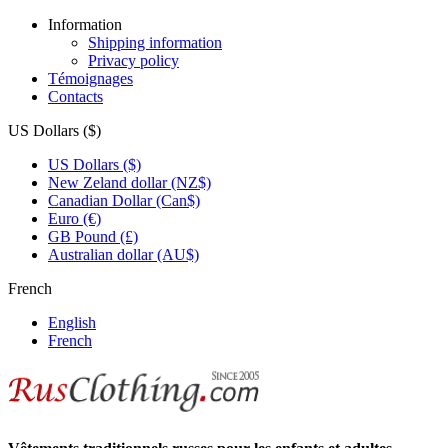
Information
Shipping information
Privacy policy
Témoignages
Contacts
US Dollars ($)
US Dollars ($)
New Zeland dollar (NZ$)
Canadian Dollar (Can$)
Euro (€)
GB Pound (£)
Australian dollar (AU$)
French
English
French