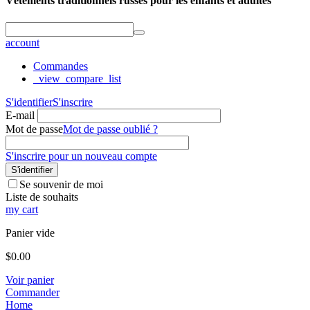
Vêtements traditionnels russes pour les enfants et adultes
account
Commandes
_view_compare_list
S'identifier
S'inscrire
E-mail
Mot de passe
Mot de passe oublié ?
S'inscrire pour un nouveau compte
S'identifier
Se souvenir de moi
Liste de souhaits
my cart
Panier vide
$
0.00
Voir panier
Commander
Home