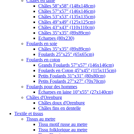
Châles en laine
Châles 58"x58" (148x148cm)
Châles 57"x57" (146x146cm)
Châles 53"x53" (135x135cm)
Châles 49"x49" (125x125cm)
Châles 43"x43" (110x110cm)
Châles 35"x35" (89x89cm)
Echarpes (80х230)
Foulards en soie
Châles 35"x35" (89x89cm)
Foulards 25"x25" (65x65cm)
Foulards en coton
Grands Foulards 57"x57" (146x146cm)
Foulards en Coton 45''x45'' (115x115cm)
Petits Foulards 31"x31" (80x80cm)
Petits Foulards 27"x27" (70x70cm)
Foulards pour des hommes
Écharpes en laine 10"x55" (27x140cm)
Châles d'Orenburg
Châles doux d'Orenburg
Châles fins en dentelle
Textile et tissus
Tissus au metre
Tissu motif russe au metre
Tissu folklorique au metre