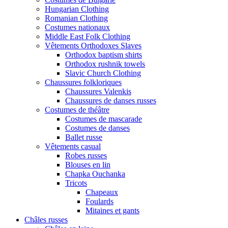
Hungarian Clothing
Romanian Clothing
Costumes nationaux
Middle East Folk Clothing
Vêtements Orthodoxes Slaves
Orthodox baptism shirts
Orthodox rushnik towels
Slavic Church Clothing
Chaussures folkloriques
Chaussures Valenkis
Chaussures de danses russes
Costumes de théâtre
Costumes de mascarade
Costumes de danses
Ballet russe
Vêtements casual
Robes russes
Blouses en lin
Chapka Ouchanka
Tricots
Chapeaux
Foulards
Mitaines et gants
Châles russes