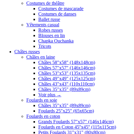
Costumes de théâtre
Costumes de mascarade
Costumes de danses
Ballet russe
Vêtements casual
Robes russes
Blouses en lin
Chapka Ouchanka
Tricots
Châles russes
Châles en laine
Châles 58"x58" (148x148cm)
Châles 57"x57" (146x146cm)
Châles 53"x53" (135x135cm)
Châles 49"x49" (125x125cm)
Châles 43"x43" (110x110cm)
Châles 35"x35" (89x89cm)
Voir plus
→
Foulards en soie
Châles 35"x35" (89x89cm)
Foulards 25"x25" (65x65cm)
Foulards en coton
Grands Foulards 57"x57" (146x146cm)
Foulards en Coton 45''x45'' (115x115cm)
Petits Foulards 31"x31" (80x80cm)