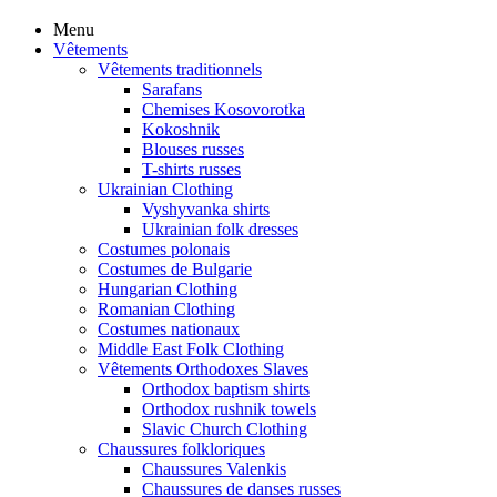
Menu
Vêtements
Vêtements traditionnels
Sarafans
Chemises Kosovorotka
Kokoshnik
Blouses russes
T-shirts russes
Ukrainian Clothing
Vyshyvanka shirts
Ukrainian folk dresses
Costumes polonais
Costumes de Bulgarie
Hungarian Clothing
Romanian Clothing
Costumes nationaux
Middle East Folk Clothing
Vêtements Orthodoxes Slaves
Orthodox baptism shirts
Orthodox rushnik towels
Slavic Church Clothing
Chaussures folkloriques
Chaussures Valenkis
Chaussures de danses russes