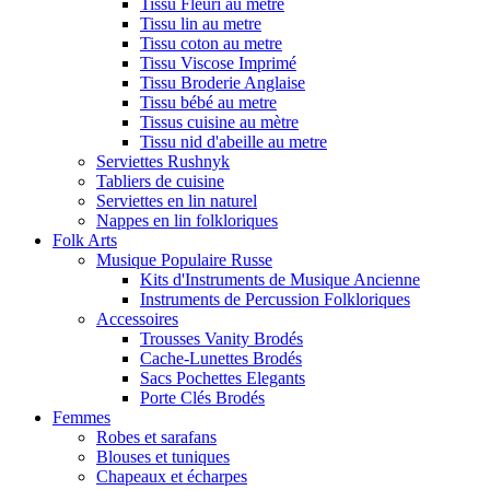
Tissu Fleuri au metre
Tissu lin au metre
Tissu coton au metre
Tissu Viscose Imprimé
Tissu Broderie Anglaise
Tissu bébé au metre
Tissus cuisine au mètre
Tissu nid d'abeille au metre
Serviettes Rushnyk
Tabliers de cuisine
Serviettes en lin naturel
Nappes en lin folkloriques
Folk Arts
Musique Populaire Russe
Kits d'Instruments de Musique Ancienne
Instruments de Percussion Folkloriques
Accessoires
Trousses Vanity Brodés
Cache-Lunettes Brodés
Sacs Pochettes Elegants
Porte Clés Brodés
Femmes
Robes et sarafans
Blouses et tuniques
Chapeaux et écharpes