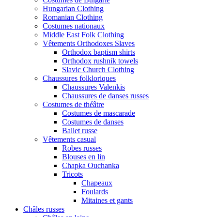
Hungarian Clothing
Romanian Clothing
Costumes nationaux
Middle East Folk Clothing
Vêtements Orthodoxes Slaves
Orthodox baptism shirts
Orthodox rushnik towels
Slavic Church Clothing
Chaussures folkloriques
Chaussures Valenkis
Chaussures de danses russes
Costumes de théâtre
Costumes de mascarade
Costumes de danses
Ballet russe
Vêtements casual
Robes russes
Blouses en lin
Chapka Ouchanka
Tricots
Chapeaux
Foulards
Mitaines et gants
Châles russes