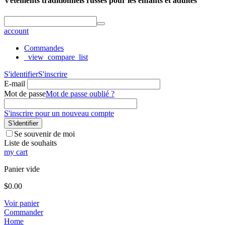
Vêtements traditionnels russes pour les enfants et adultes
account
Commandes
_view_compare_list
S'identifier
S'inscrire
E-mail
Mot de passe
Mot de passe oublié ?
S'inscrire pour un nouveau compte
S'identifier
Se souvenir de moi
Liste de souhaits
my cart
Panier vide
$
0.00
Voir panier
Commander
Home