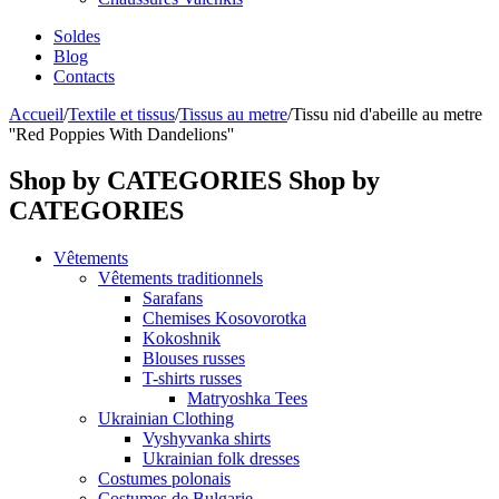
Soldes
Blog
Contacts
Accueil
/
Textile et tissus
/
Tissus au metre
/
Tissu nid d'abeille au metre
''Red Poppies With Dandelions''
Shop by CATEGORIES
Shop by
CATEGORIES
Vêtements
Vêtements traditionnels
Sarafans
Chemises Kosovorotka
Kokoshnik
Blouses russes
T-shirts russes
Matryoshka Tees
Ukrainian Clothing
Vyshyvanka shirts
Ukrainian folk dresses
Costumes polonais
Costumes de Bulgarie