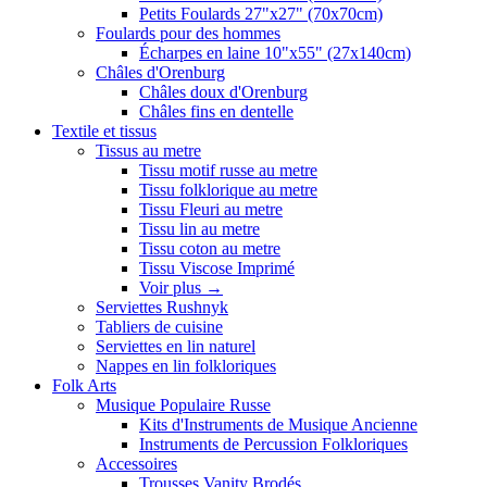
Petits Foulards 27"x27" (70x70cm)
Foulards pour des hommes
Écharpes en laine 10"x55" (27x140cm)
Châles d'Orenburg
Châles doux d'Orenburg
Châles fins en dentelle
Textile et tissus
Tissus au metre
Tissu motif russe au metre
Tissu folklorique au metre
Tissu Fleuri au metre
Tissu lin au metre
Tissu coton au metre
Tissu Viscose Imprimé
Voir plus
→
Serviettes Rushnyk
Tabliers de cuisine
Serviettes en lin naturel
Nappes en lin folkloriques
Folk Arts
Musique Populaire Russe
Kits d'Instruments de Musique Ancienne
Instruments de Percussion Folkloriques
Accessoires
Trousses Vanity Brodés