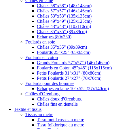
Châles en laine
Châles 58"x58" (148x148cm)
Châles 57"x57" (146x146cm)
Châles 53"x53" (135x135cm)
Châles 49"x49" (125x125cm)
Châles 43"x43" (110x110cm)
Châles 35"x35" (89x89cm)
Echarpes (80х230)
Foulards en soie
Châles 35"x35" (89x89cm)
Foulards 25"x25" (65x65cm)
Foulards en coton
Grands Foulards 57"x57" (146x146cm)
Foulards en Coton 45''x45'' (115x115cm)
Petits Foulards 31"x31" (80x80cm)
Petits Foulards 27"x27" (70x70cm)
Foulards pour des hommes
Écharpes en laine 10"x55" (27x140cm)
Châles d'Orenburg
Châles doux d'Orenburg
Châles fins en dentelle
Textile et tissus
Tissus au metre
Tissu motif russe au metre
Tissu folklorique au metre