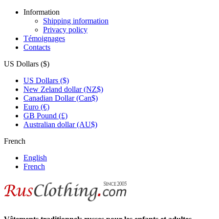
Information
Shipping information
Privacy policy
Témoignages
Contacts
US Dollars ($)
US Dollars ($)
New Zeland dollar (NZ$)
Canadian Dollar (Can$)
Euro (€)
GB Pound (£)
Australian dollar (AU$)
French
English
French