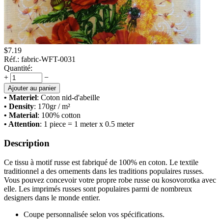
$
7.19
Réf.:
fabric-WFT-0031
Quantité:
+
−
Ajouter au panier
• Materiel
: Сoton nid-d'abeille
• Density
: 170
gr / m²
• Material
: 100% cotton
• Attention
: 1 piece = 1 meter x 0.5 meter
Description
Ce tissu à motif russe est fabriqué de 100% en coton. Le textile
traditionnel a des ornements dans les traditions populaires russes.
Vous pouvez concevoir votre propre robe russe ou kosovorotka avec
elle. Les imprimés russes sont populaires parmi de nombreux
designers dans le monde entier.
Coupe personnalisée selon vos spécifications.