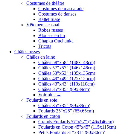
Costumes de théâtre
Costumes de mascarade
Costumes de danses
Ballet russe
Vêtements casual
Robes russes
Blouses en lin
Chapka Ouchanka
Tricots
Châles russes
Châles en laine
Châles 58"x58" (148x148cm)
Châles 57"x57" (146x146cm)
Châles 53"x53" (135x135cm)
Châles 49"x49" (125x125cm)
Châles 43"x43" (110x110cm)
Châles 35"x35" (89x89cm)
Voir plus
→
Foulards en soie
Châles 35"x35" (89x89cm)
Foulards 25"x25" (65x65cm)
Foulards en coton
Grands Foulards 57"x57" (146x146cm)
Foulards en Coton 45''x45'' (115x115cm)
Petits Foulards 31"x31" (80x80cm)