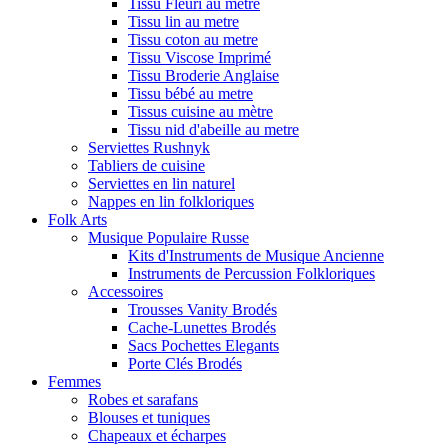
Tissu Fleuri au metre
Tissu lin au metre
Tissu coton au metre
Tissu Viscose Imprimé
Tissu Broderie Anglaise
Tissu bébé au metre
Tissus cuisine au mètre
Tissu nid d'abeille au metre
Serviettes Rushnyk
Tabliers de cuisine
Serviettes en lin naturel
Nappes en lin folkloriques
Folk Arts
Musique Populaire Russe
Kits d'Instruments de Musique Ancienne
Instruments de Percussion Folkloriques
Accessoires
Trousses Vanity Brodés
Cache-Lunettes Brodés
Sacs Pochettes Elegants
Porte Clés Brodés
Femmes
Robes et sarafans
Blouses et tuniques
Chapeaux et écharpes