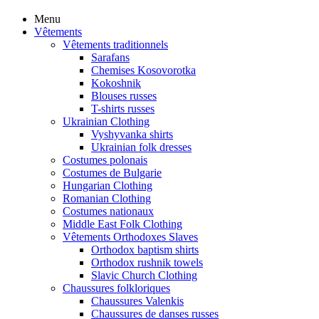
Menu
Vêtements
Vêtements traditionnels
Sarafans
Chemises Kosovorotka
Kokoshnik
Blouses russes
T-shirts russes
Ukrainian Clothing
Vyshyvanka shirts
Ukrainian folk dresses
Costumes polonais
Costumes de Bulgarie
Hungarian Clothing
Romanian Clothing
Costumes nationaux
Middle East Folk Clothing
Vêtements Orthodoxes Slaves
Orthodox baptism shirts
Orthodox rushnik towels
Slavic Church Clothing
Chaussures folkloriques
Chaussures Valenkis
Chaussures de danses russes