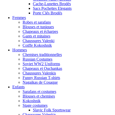
Cache-Lunettes Brodés
Sacs Pochettes Elegants
Porte Clés Brodés
Femmes
Robes et sarafans
Blouses et tuniques
Chapeaux et écharpes
Gants et mitaines
Chaussures Valenki
Coiffe Kokoshnik
Hommes
Chemises traditionnelles
Russian Costumes
Soviet WW2 Uniforms
Chapeaux et Ouchankas
Chaussures Valenkis
Funny Russian T-shirts
Nagaikas de Cosaque
Enfants
Sarafans et costumes
Blouses et chemises
Kokoshnik
Stage costumes
Slavic Folk Sportswear
Chaussures Valenkis