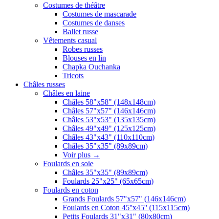
Costumes de théâtre
Costumes de mascarade
Costumes de danses
Ballet russe
Vêtements casual
Robes russes
Blouses en lin
Chapka Ouchanka
Tricots
Châles russes
Châles en laine
Châles 58"x58" (148x148cm)
Châles 57"x57" (146x146cm)
Châles 53"x53" (135x135cm)
Châles 49"x49" (125x125cm)
Châles 43"x43" (110x110cm)
Châles 35"x35" (89x89cm)
Voir plus
→
Foulards en soie
Châles 35"x35" (89x89cm)
Foulards 25"x25" (65x65cm)
Foulards en coton
Grands Foulards 57"x57" (146x146cm)
Foulards en Coton 45''x45'' (115x115cm)
Petits Foulards 31"x31" (80x80cm)