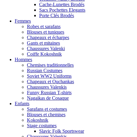
Cache-Lunettes Brodés
Sacs Pochettes Elegants
Porte Clés Brodés
Femmes
Robes et sarafans
Blouses et tuniques
Chapeaux et écharpes
Gants et mitaines
Chaussures Valenki
Coiffe Kokoshnik
Hommes
Chemises traditionnelles
Russian Costumes
Soviet WW2 Uniforms
Chapeaux et Ouchankas
Chaussures Valenkis
Funny Russian T-shirts
Nagaikas de Cosaque
Enfants
Sarafans et costumes
Blouses et chemises
Kokoshnik
Stage costumes
Slavic Folk Sportswear
Chaussures Valenkis