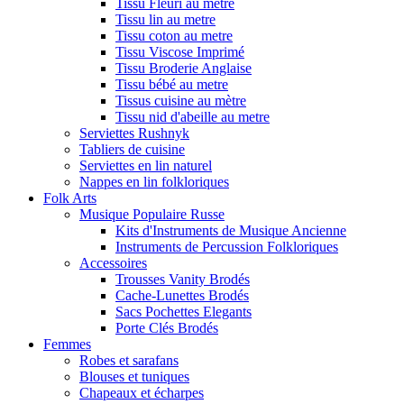
Tissu Fleuri au metre
Tissu lin au metre
Tissu coton au metre
Tissu Viscose Imprimé
Tissu Broderie Anglaise
Tissu bébé au metre
Tissus cuisine au mètre
Tissu nid d'abeille au metre
Serviettes Rushnyk
Tabliers de cuisine
Serviettes en lin naturel
Nappes en lin folkloriques
Folk Arts
Musique Populaire Russe
Kits d'Instruments de Musique Ancienne
Instruments de Percussion Folkloriques
Accessoires
Trousses Vanity Brodés
Cache-Lunettes Brodés
Sacs Pochettes Elegants
Porte Clés Brodés
Femmes
Robes et sarafans
Blouses et tuniques
Chapeaux et écharpes