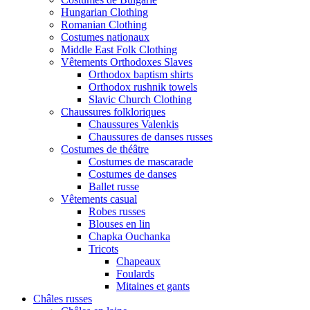
Hungarian Clothing
Romanian Clothing
Costumes nationaux
Middle East Folk Clothing
Vêtements Orthodoxes Slaves
Orthodox baptism shirts
Orthodox rushnik towels
Slavic Church Clothing
Chaussures folkloriques
Chaussures Valenkis
Chaussures de danses russes
Costumes de théâtre
Costumes de mascarade
Costumes de danses
Ballet russe
Vêtements casual
Robes russes
Blouses en lin
Chapka Ouchanka
Tricots
Chapeaux
Foulards
Mitaines et gants
Châles russes