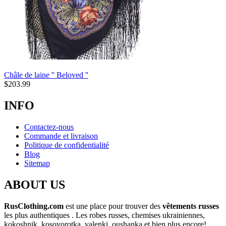
Châle de laine '' Beloved ''
$
203.99
INFO
Contactez-nous
Commande et livraison
Politique de confidentialité
Blog
Sitemap
ABOUT US
RusClothing.com
est une place pour trouver des
vêtements russes
les plus
authentiques . Les robes russes, chemises ukrainiennes,
kokoshnik, kosovorotka, valenki, oushanka et bien plus encore!