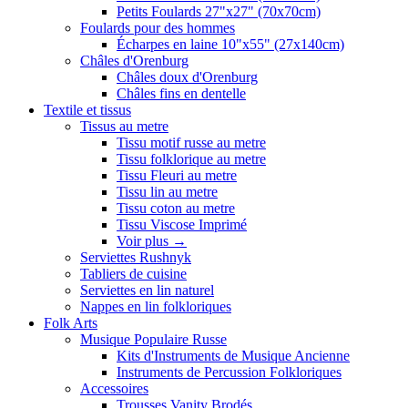
Petits Foulards 27"x27" (70x70cm)
Foulards pour des hommes
Écharpes en laine 10"x55" (27x140cm)
Châles d'Orenburg
Châles doux d'Orenburg
Châles fins en dentelle
Textile et tissus
Tissus au metre
Tissu motif russe au metre
Tissu folklorique au metre
Tissu Fleuri au metre
Tissu lin au metre
Tissu coton au metre
Tissu Viscose Imprimé
Voir plus
→
Serviettes Rushnyk
Tabliers de cuisine
Serviettes en lin naturel
Nappes en lin folkloriques
Folk Arts
Musique Populaire Russe
Kits d'Instruments de Musique Ancienne
Instruments de Percussion Folkloriques
Accessoires
Trousses Vanity Brodés