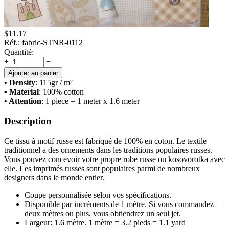
$
11.17
Réf.:
fabric-STNR-0112
Quantité:
+
−
Ajouter au panier
• Density
: 115
gr / m²
• Material
: 100% cotton
• Attention
: 1 piece = 1 meter x 1.6 meter
Description
Ce tissu à motif russe est fabriqué de 100% en coton. Le textile
traditionnel a des ornements dans les traditions populaires russes.
Vous pouvez concevoir votre propre robe russe ou kosovorotka avec
elle. Les imprimés russes sont populaires parmi de nombreux
designers dans le monde entier.
Coupe personnalisée selon vos spécifications.
Disponible par incréments de 1 mètre. Si vous commandez
deux mètres ou plus, vous obtiendrez un seul jet.
Largeur: 1.6 mètre. 1 mètre = 3.2 pieds = 1.1 yard