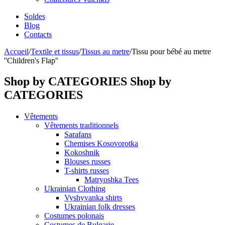
Soldes
Blog
Contacts
Accueil
/
Textile et tissus
/
Tissus au metre
/
Tissu pour bébé au metre
''Children's Flap''
Shop by CATEGORIES
Shop by
CATEGORIES
Vêtements
Vêtements traditionnels
Sarafans
Chemises Kosovorotka
Kokoshnik
Blouses russes
T-shirts russes
Matryoshka Tees
Ukrainian Clothing
Vyshyvanka shirts
Ukrainian folk dresses
Costumes polonais
Costumes de Bulgarie