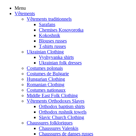
Menu
Vêtements
Vêtements traditionnels
Sarafans
Chemises Kosovorotka
Kokoshnik
Blouses russes
T-shirts russes
Ukrainian Clothing
Vyshyvanka shirts
Ukrainian folk dresses
Costumes polonais
Costumes de Bulgarie
Hungarian Clothing
Romanian Clothing
Costumes nationaux
Middle East Folk Clothing
Vêtements Orthodoxes Slaves
Orthodox baptism shirts
Orthodox rushnik towels
Slavic Church Clothing
Chaussures folkloriques
Chaussures Valenkis
Chaussures de danses russes