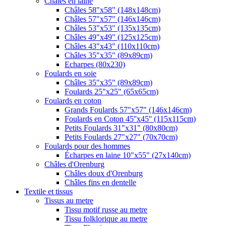
Châles en laine
Châles 58"x58" (148x148cm)
Châles 57"x57" (146x146cm)
Châles 53"x53" (135x135cm)
Châles 49"x49" (125x125cm)
Châles 43"x43" (110x110cm)
Châles 35"x35" (89x89cm)
Echarpes (80х230)
Foulards en soie
Châles 35"x35" (89x89cm)
Foulards 25"x25" (65x65cm)
Foulards en coton
Grands Foulards 57"x57" (146x146cm)
Foulards en Coton 45''x45'' (115x115cm)
Petits Foulards 31"x31" (80x80cm)
Petits Foulards 27"x27" (70x70cm)
Foulards pour des hommes
Écharpes en laine 10"x55" (27x140cm)
Châles d'Orenburg
Châles doux d'Orenburg
Châles fins en dentelle
Textile et tissus
Tissus au metre
Tissu motif russe au metre
Tissu folklorique au metre