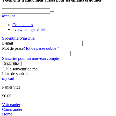
Vêtements traditionnels russes pour les enfants et adultes
account
Commandes
_view_compare_list
S'identifier
S'inscrire
E-mail
Mot de passe
Mot de passe oublié ?
S'inscrire pour un nouveau compte
S'identifier
Se souvenir de moi
Liste de souhaits
my cart
Panier vide
$
0.00
Voir panier
Commander
Home