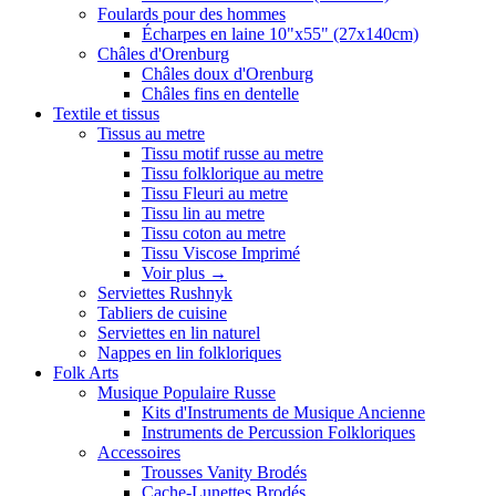
Foulards pour des hommes
Écharpes en laine 10"x55" (27x140cm)
Châles d'Orenburg
Châles doux d'Orenburg
Châles fins en dentelle
Textile et tissus
Tissus au metre
Tissu motif russe au metre
Tissu folklorique au metre
Tissu Fleuri au metre
Tissu lin au metre
Tissu coton au metre
Tissu Viscose Imprimé
Voir plus
→
Serviettes Rushnyk
Tabliers de cuisine
Serviettes en lin naturel
Nappes en lin folkloriques
Folk Arts
Musique Populaire Russe
Kits d'Instruments de Musique Ancienne
Instruments de Percussion Folkloriques
Accessoires
Trousses Vanity Brodés
Cache-Lunettes Brodés