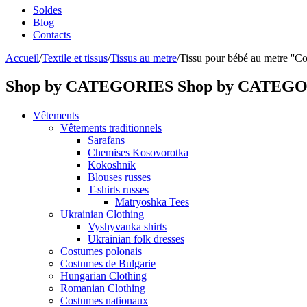
Soldes
Blog
Contacts
Accueil
/
Textile et tissus
/
Tissus au metre
/
Tissu pour bébé au metre ''C
Shop by CATEGORIES
Shop by CATEG
Vêtements
Vêtements traditionnels
Sarafans
Chemises Kosovorotka
Kokoshnik
Blouses russes
T-shirts russes
Matryoshka Tees
Ukrainian Clothing
Vyshyvanka shirts
Ukrainian folk dresses
Costumes polonais
Costumes de Bulgarie
Hungarian Clothing
Romanian Clothing
Costumes nationaux