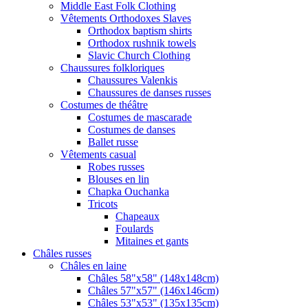
Middle East Folk Clothing
Vêtements Orthodoxes Slaves
Orthodox baptism shirts
Orthodox rushnik towels
Slavic Church Clothing
Chaussures folkloriques
Chaussures Valenkis
Chaussures de danses russes
Costumes de théâtre
Costumes de mascarade
Costumes de danses
Ballet russe
Vêtements casual
Robes russes
Blouses en lin
Chapka Ouchanka
Tricots
Chapeaux
Foulards
Mitaines et gants
Châles russes
Châles en laine
Châles 58"x58" (148x148cm)
Châles 57"x57" (146x146cm)
Châles 53"x53" (135x135cm)