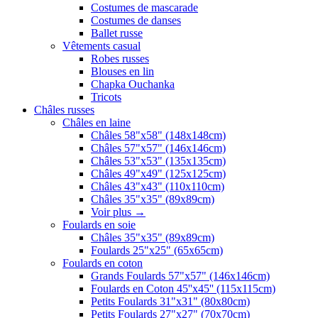
Costumes de mascarade
Costumes de danses
Ballet russe
Vêtements casual
Robes russes
Blouses en lin
Chapka Ouchanka
Tricots
Châles russes
Châles en laine
Châles 58"x58" (148x148cm)
Châles 57"x57" (146x146cm)
Châles 53"x53" (135x135cm)
Châles 49"x49" (125x125cm)
Châles 43"x43" (110x110cm)
Châles 35"x35" (89x89cm)
Voir plus
→
Foulards en soie
Châles 35"x35" (89x89cm)
Foulards 25"x25" (65x65cm)
Foulards en coton
Grands Foulards 57"x57" (146x146cm)
Foulards en Coton 45''x45'' (115x115cm)
Petits Foulards 31"x31" (80x80cm)
Petits Foulards 27"x27" (70x70cm)