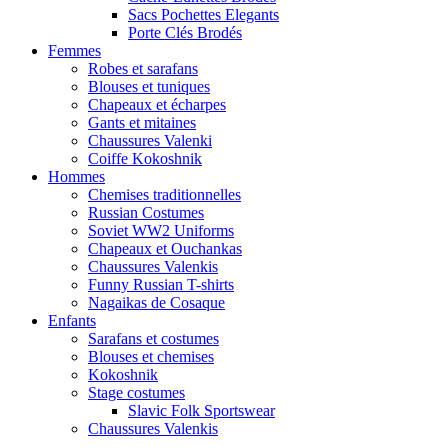
Sacs Pochettes Elegants
Porte Clés Brodés
Femmes
Robes et sarafans
Blouses et tuniques
Chapeaux et écharpes
Gants et mitaines
Chaussures Valenki
Coiffe Kokoshnik
Hommes
Chemises traditionnelles
Russian Costumes
Soviet WW2 Uniforms
Chapeaux et Ouchankas
Chaussures Valenkis
Funny Russian T-shirts
Nagaikas de Cosaque
Enfants
Sarafans et costumes
Blouses et chemises
Kokoshnik
Stage costumes
Slavic Folk Sportswear
Chaussures Valenkis