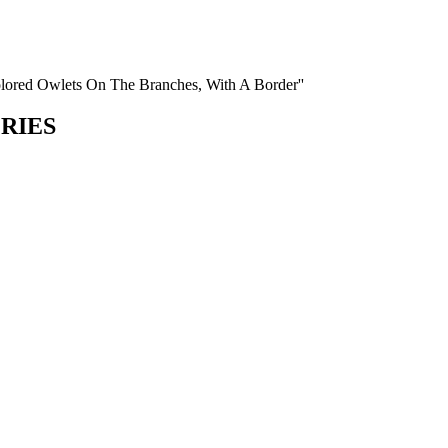
olored Owlets On The Branches, With A Border''
ORIES