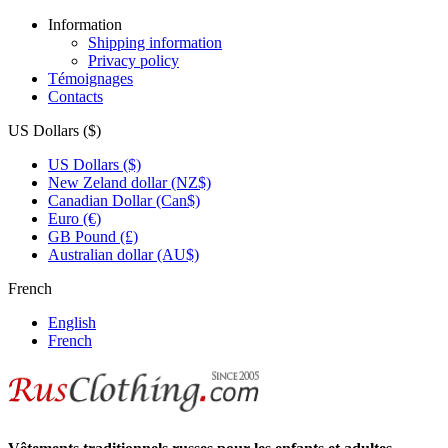
Information
Shipping information
Privacy policy
Témoignages
Contacts
US Dollars ($)
US Dollars ($)
New Zeland dollar (NZ$)
Canadian Dollar (Can$)
Euro (€)
GB Pound (£)
Australian dollar (AU$)
French
English
French