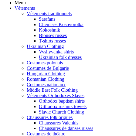
Menu
Vêtements
Vêtements traditionnels
Sarafans
Chemises Kosovorotka
Kokoshnik
Blouses russes
T-shirts russes
Ukrainian Clothing
Vyshyvanka shirts
Ukrainian folk dresses
Costumes polonais
Costumes de Bulgarie
Hungarian Clothing
Romanian Clothing
Costumes nationaux
Middle East Folk Clothing
Vêtements Orthodoxes Slaves
Orthodox baptism shirts
Orthodox rushnik towels
Slavic Church Clothing
Chaussures folkloriques
Chaussures Valenkis
Chaussures de danses russes
Costumes de théâtre