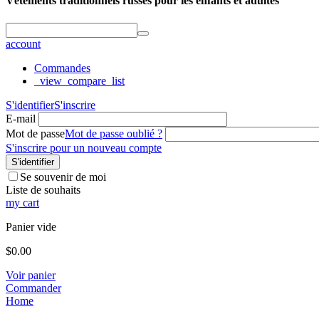
Vêtements traditionnels russes pour les enfants et adultes
account
Commandes
_view_compare_list
S'identifier
S'inscrire
E-mail
Mot de passe
Mot de passe oublié ?
S'inscrire pour un nouveau compte
S'identifier
Se souvenir de moi
Liste de souhaits
my cart
Panier vide
$
0.00
Voir panier
Commander
Home