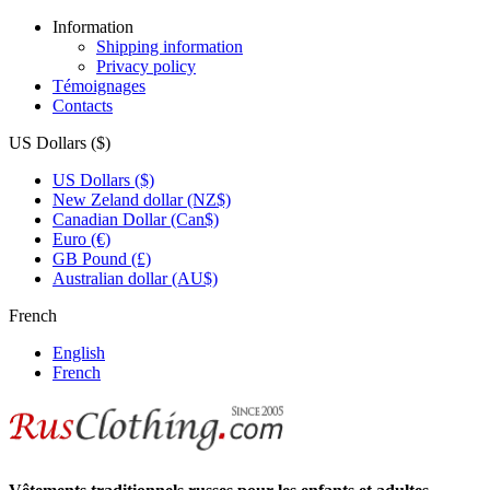
Information
Shipping information
Privacy policy
Témoignages
Contacts
US Dollars ($)
US Dollars ($)
New Zeland dollar (NZ$)
Canadian Dollar (Can$)
Euro (€)
GB Pound (£)
Australian dollar (AU$)
French
English
French