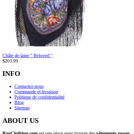
Châle de laine '' Beloved ''
$
203.99
INFO
Contactez-nous
Commande et livraison
Politique de confidentialité
Blog
Sitemap
ABOUT US
RusClothing.com
est une place pour trouver des
vêtements russes