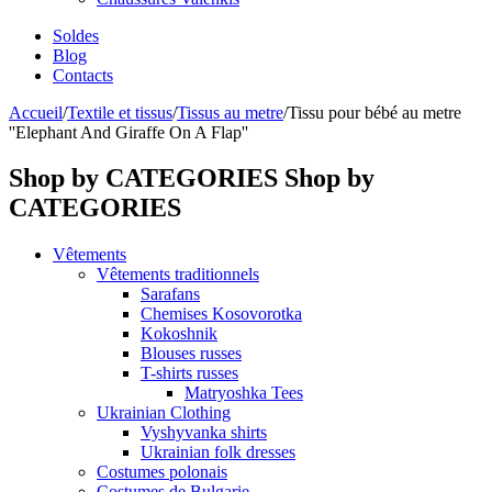
Soldes
Blog
Contacts
Accueil
/
Textile et tissus
/
Tissus au metre
/
Tissu pour bébé au metre
''Elephant And Giraffe On A Flap''
Shop by CATEGORIES
Shop by
CATEGORIES
Vêtements
Vêtements traditionnels
Sarafans
Chemises Kosovorotka
Kokoshnik
Blouses russes
T-shirts russes
Matryoshka Tees
Ukrainian Clothing
Vyshyvanka shirts
Ukrainian folk dresses
Costumes polonais
Costumes de Bulgarie