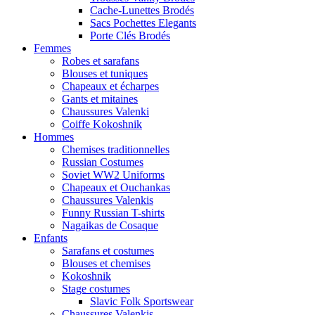
Cache-Lunettes Brodés
Sacs Pochettes Elegants
Porte Clés Brodés
Femmes
Robes et sarafans
Blouses et tuniques
Chapeaux et écharpes
Gants et mitaines
Chaussures Valenki
Coiffe Kokoshnik
Hommes
Chemises traditionnelles
Russian Costumes
Soviet WW2 Uniforms
Chapeaux et Ouchankas
Chaussures Valenkis
Funny Russian T-shirts
Nagaikas de Cosaque
Enfants
Sarafans et costumes
Blouses et chemises
Kokoshnik
Stage costumes
Slavic Folk Sportswear
Chaussures Valenkis