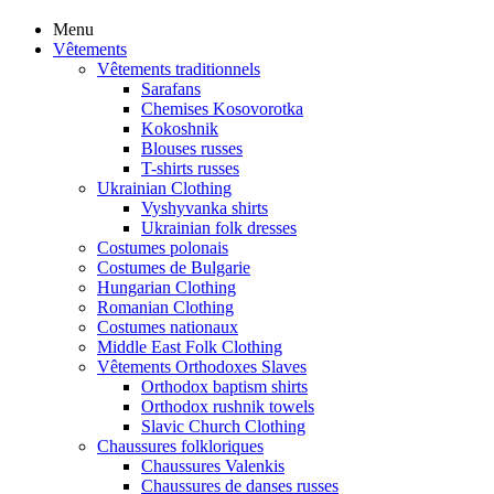
Menu
Vêtements
Vêtements traditionnels
Sarafans
Chemises Kosovorotka
Kokoshnik
Blouses russes
T-shirts russes
Ukrainian Clothing
Vyshyvanka shirts
Ukrainian folk dresses
Costumes polonais
Costumes de Bulgarie
Hungarian Clothing
Romanian Clothing
Costumes nationaux
Middle East Folk Clothing
Vêtements Orthodoxes Slaves
Orthodox baptism shirts
Orthodox rushnik towels
Slavic Church Clothing
Chaussures folkloriques
Chaussures Valenkis
Chaussures de danses russes