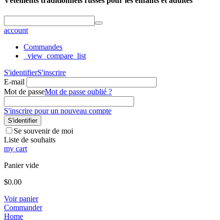
Vêtements traditionnels russes pour les enfants et adultes
account
Commandes
_view_compare_list
S'identifier
S'inscrire
E-mail
Mot de passe
Mot de passe oublié ?
S'inscrire pour un nouveau compte
S'identifier
Se souvenir de moi
Liste de souhaits
my cart
Panier vide
$
0.00
Voir panier
Commander
Home