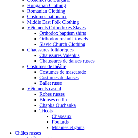
Hungarian Clothing
Romanian Clothing
Costumes nationaux
Middle East Folk Clothing
Vêtements Orthodoxes Slaves
Orthodox baptism shirts
Orthodox rushnik towels
Slavic Church Clothing
Chaussures folkloriques
Chaussures Valenkis
Chaussures de danses russes
Costumes de théâtre
Costumes de mascarade
Costumes de danses
Ballet russe
Vêtements casual
Robes russes
Blouses en lin
Chapka Ouchanka
Tricots
Chapeaux
Foulards
Mitaines et gants
Châles russes