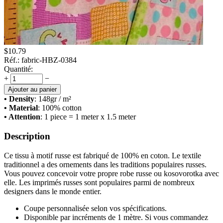
$
10.79
Réf.:
fabric-HBZ-0384
Quantité:
+
−
Ajouter au panier
• Density
: 148
gr / m²
• Material
: 100% cotton
• Attention
: 1 piece = 1 meter x 1.5 meter
Description
Ce tissu à motif russe est fabriqué de 100% en coton. Le textile
traditionnel a des ornements dans les traditions populaires russes.
Vous pouvez concevoir votre propre robe russe ou kosovorotka avec
elle. Les imprimés russes sont populaires parmi de nombreux
designers dans le monde entier.
Coupe personnalisée selon vos spécifications.
Disponible par incréments de 1 mètre. Si vous commandez