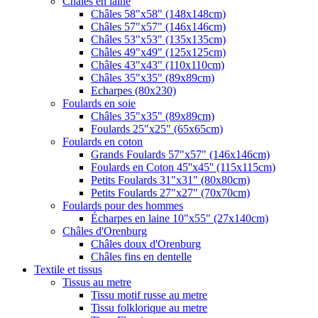
Châles en laine
Châles 58"x58" (148x148cm)
Châles 57"x57" (146x146cm)
Châles 53"x53" (135x135cm)
Châles 49"x49" (125x125cm)
Châles 43"x43" (110x110cm)
Châles 35"x35" (89x89cm)
Echarpes (80х230)
Foulards en soie
Châles 35"x35" (89x89cm)
Foulards 25"x25" (65x65cm)
Foulards en coton
Grands Foulards 57"x57" (146x146cm)
Foulards en Coton 45''x45'' (115x115cm)
Petits Foulards 31"x31" (80x80cm)
Petits Foulards 27"x27" (70x70cm)
Foulards pour des hommes
Écharpes en laine 10"x55" (27x140cm)
Châles d'Orenburg
Châles doux d'Orenburg
Châles fins en dentelle
Textile et tissus
Tissus au metre
Tissu motif russe au metre
Tissu folklorique au metre