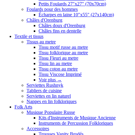
Petits Foulards 27"x27" (70x70cm)
Foulards pour des hommes
Écharpes en laine 10"x55" (27x140cm)
Châles d'Orenburg
Châles doux d'Orenburg
Châles fins en dentelle
Textile et tissus
Tissus au metre
Tissu motif russe au metre
Tissu folklorique au metre
Tissu Fleuri au metre
Tissu lin au metre
Tissu coton au metre
Tissu Viscose Imprimé
Voir plus
→
Serviettes Rushnyk
Tabliers de cuisine
Serviettes en lin naturel
Nappes en lin folkloriques
Folk Arts
Musique Populaire Russe
Kits d'Instruments de Musique Ancienne
Instruments de Percussion Folkloriques
Accessoires
Trousses Vanity Brodés