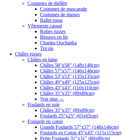
Costumes de théâtre
Costumes de mascarade
Costumes de danses
Ballet russe
Vêtements casual
Robes russes
Blouses en lin
Chapka Ouchanka
Tricots
Châles russes
Châles en laine
Châles 58"x58" (148x148cm)
Châles 57"x57" (146x146cm)
Châles 53"x53" (135x135cm)
Châles 49"x49" (125x125cm)
Châles 43"x43" (110x110cm)
Châles 35"x35" (89x89cm)
Voir plus
→
Foulards en soie
Châles 35"x35" (89x89cm)
Foulards 25"x25" (65x65cm)
Foulards en coton
Grands Foulards 57"x57" (146x146cm)
Foulards en Coton 45''x45'' (115x115cm)
Petits Foulards 31"x31" (80x80cm)