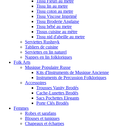
Tissu Fleuri au metre
Tissu lin au metre
Tissu coton au metre
Tissu Viscose Imprimé
Tissu Broderie Anglaise
Tissu bébé au metre
Tissus cuisine au mètre
Tissu nid d'abeille au metre
Serviettes Rushnyk
Tabliers de cuisine
Serviettes en lin naturel
Nappes en lin folkloriques
Folk Arts
Musique Populaire Russe
Kits d'Instruments de Musique Ancienne
Instruments de Percussion Folkloriques
Accessoires
Trousses Vanity Brodés
Cache-Lunettes Brodés
Sacs Pochettes Elegants
Porte Clés Brodés
Femmes
Robes et sarafans
Blouses et tuniques
Chapeaux et écharpes