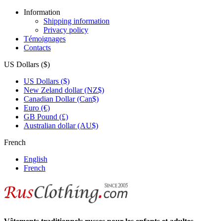
Information
Shipping information
Privacy policy
Témoignages
Contacts
US Dollars ($)
US Dollars ($)
New Zeland dollar (NZ$)
Canadian Dollar (Can$)
Euro (€)
GB Pound (£)
Australian dollar (AU$)
French
English
French