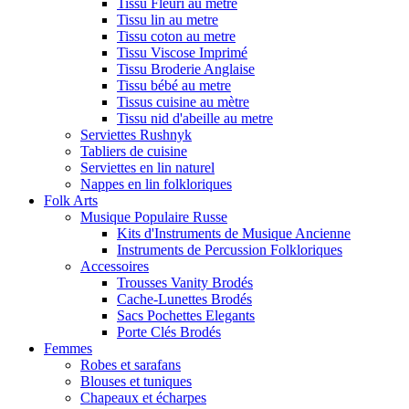
Tissu Fleuri au metre
Tissu lin au metre
Tissu coton au metre
Tissu Viscose Imprimé
Tissu Broderie Anglaise
Tissu bébé au metre
Tissus cuisine au mètre
Tissu nid d'abeille au metre
Serviettes Rushnyk
Tabliers de cuisine
Serviettes en lin naturel
Nappes en lin folkloriques
Folk Arts
Musique Populaire Russe
Kits d'Instruments de Musique Ancienne
Instruments de Percussion Folkloriques
Accessoires
Trousses Vanity Brodés
Cache-Lunettes Brodés
Sacs Pochettes Elegants
Porte Clés Brodés
Femmes
Robes et sarafans
Blouses et tuniques
Chapeaux et écharpes