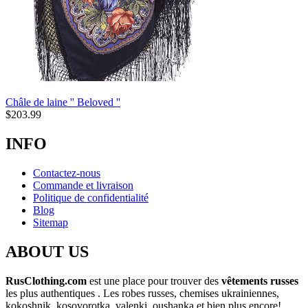
Châle de laine '' Beloved ''
$
203.99
INFO
Contactez-nous
Commande et livraison
Politique de confidentialité
Blog
Sitemap
ABOUT US
RusClothing.com
est une place pour trouver des
vêtements russes
les plus
authentiques . Les robes russes, chemises ukrainiennes,
kokoshnik, kosovorotka, valenki, oushanka et bien plus encore!