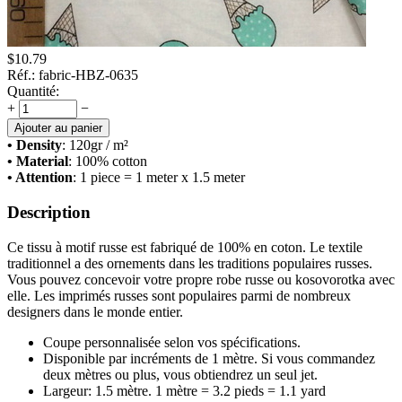
$
10.79
Réf.:
fabric-HBZ-0635
Quantité:
+
−
Ajouter au panier
• Density
: 120
gr / m²
• Material
: 100% cotton
• Attention
: 1 piece = 1 meter x 1.5 meter
Description
Ce tissu à motif russe est fabriqué de 100% en coton. Le textile
traditionnel a des ornements dans les traditions populaires russes.
Vous pouvez concevoir votre propre robe russe ou kosovorotka avec
elle. Les imprimés russes sont populaires parmi de nombreux
designers dans le monde entier.
Coupe personnalisée selon vos spécifications.
Disponible par incréments de 1 mètre. Si vous commandez
deux mètres ou plus, vous obtiendrez un seul jet.
Largeur: 1.5 mètre. 1 mètre = 3.2 pieds = 1.1 yard