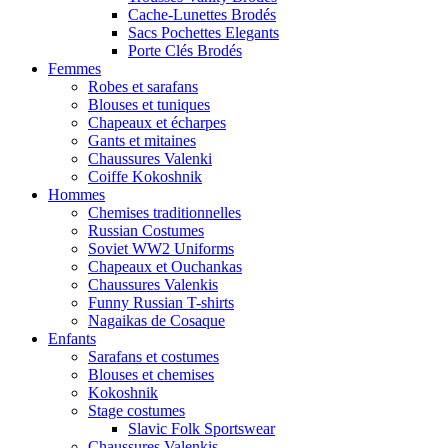
Cache-Lunettes Brodés
Sacs Pochettes Elegants
Porte Clés Brodés
Femmes
Robes et sarafans
Blouses et tuniques
Chapeaux et écharpes
Gants et mitaines
Chaussures Valenki
Coiffe Kokoshnik
Hommes
Chemises traditionnelles
Russian Costumes
Soviet WW2 Uniforms
Chapeaux et Ouchankas
Chaussures Valenkis
Funny Russian T-shirts
Nagaikas de Cosaque
Enfants
Sarafans et costumes
Blouses et chemises
Kokoshnik
Stage costumes
Slavic Folk Sportswear
Chaussures Valenkis