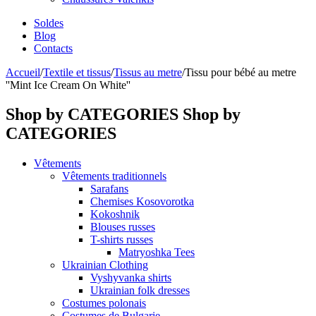
Soldes
Blog
Contacts
Accueil
/
Textile et tissus
/
Tissus au metre
/
Tissu pour bébé au metre
''Mint Ice Cream On White''
Shop by CATEGORIES
Shop by
CATEGORIES
Vêtements
Vêtements traditionnels
Sarafans
Chemises Kosovorotka
Kokoshnik
Blouses russes
T-shirts russes
Matryoshka Tees
Ukrainian Clothing
Vyshyvanka shirts
Ukrainian folk dresses
Costumes polonais
Costumes de Bulgarie