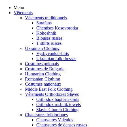
Menu
Vêtements
Vêtements traditionnels
Sarafans
Chemises Kosovorotka
Kokoshnik
Blouses russes
T-shirts russes
Ukrainian Clothing
Vyshyvanka shirts
Ukrainian folk dresses
Costumes polonais
Costumes de Bulgarie
Hungarian Clothing
Romanian Clothing
Costumes nationaux
Middle East Folk Clothing
Vêtements Orthodoxes Slaves
Orthodox baptism shirts
Orthodox rushnik towels
Slavic Church Clothing
Chaussures folkloriques
Chaussures Valenkis
Chaussures de danses russes