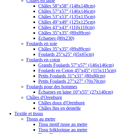
Châles en laine
Châles 58"x58" (148x148cm)
Châles 57"x57" (146x146cm)
Châles 53"x53" (135x135cm)
Châles 49"x49" (125x125cm)
Châles 43"x43" (110x110cm)
Châles 35"x35" (89x89cm)
Echarpes (80х230)
Foulards en soie
Châles 35"x35" (89x89cm)
Foulards 25"x25" (65x65cm)
Foulards en coton
Grands Foulards 57"x57" (146x146cm)
Foulards en Coton 45''x45'' (115x115cm)
Petits Foulards 31"x31" (80x80cm)
Petits Foulards 27"x27" (70x70cm)
Foulards pour des hommes
Écharpes en laine 10"x55" (27x140cm)
Châles d'Orenburg
Châles doux d'Orenburg
Châles fins en dentelle
Textile et tissus
Tissus au metre
Tissu motif russe au metre
Tissu folklorique au metre