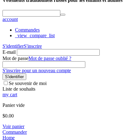
Vêtements traditionnels russes pour les enfants et adultes
account
Commandes
_view_compare_list
S'identifier
S'inscrire
E-mail
Mot de passe
Mot de passe oublié ?
S'inscrire pour un nouveau compte
S'identifier
Se souvenir de moi
Liste de souhaits
my cart
Panier vide
$
0.00
Voir panier
Commander
Home