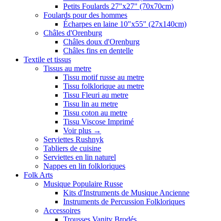
Petits Foulards 27"x27" (70x70cm)
Foulards pour des hommes
Écharpes en laine 10"x55" (27x140cm)
Châles d'Orenburg
Châles doux d'Orenburg
Châles fins en dentelle
Textile et tissus
Tissus au metre
Tissu motif russe au metre
Tissu folklorique au metre
Tissu Fleuri au metre
Tissu lin au metre
Tissu coton au metre
Tissu Viscose Imprimé
Voir plus
→
Serviettes Rushnyk
Tabliers de cuisine
Serviettes en lin naturel
Nappes en lin folkloriques
Folk Arts
Musique Populaire Russe
Kits d'Instruments de Musique Ancienne
Instruments de Percussion Folkloriques
Accessoires
Trousses Vanity Brodés