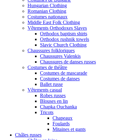
Hungarian Clothing
Romanian Clothing
Costumes nationaux
Middle East Folk Clothing
Vêtements Orthodoxes Slaves
Orthodox baptism shirts
Orthodox rushnik towels
Slavic Church Clothing
Chaussures folkloriques
Chaussures Valenkis
Chaussures de danses russes
Costumes de théâtre
Costumes de mascarade
Costumes de danses
Ballet russe
Vêtements casual
Robes russes
Blouses en lin
Chapka Ouchanka
Tricots
Chapeaux
Foulards
Mitaines et gants
Châles russes