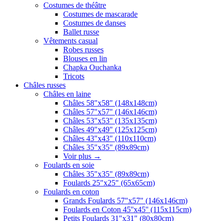
Costumes de théâtre
Costumes de mascarade
Costumes de danses
Ballet russe
Vêtements casual
Robes russes
Blouses en lin
Chapka Ouchanka
Tricots
Châles russes
Châles en laine
Châles 58"x58" (148x148cm)
Châles 57"x57" (146x146cm)
Châles 53"x53" (135x135cm)
Châles 49"x49" (125x125cm)
Châles 43"x43" (110x110cm)
Châles 35"x35" (89x89cm)
Voir plus
→
Foulards en soie
Châles 35"x35" (89x89cm)
Foulards 25"x25" (65x65cm)
Foulards en coton
Grands Foulards 57"x57" (146x146cm)
Foulards en Coton 45''x45'' (115x115cm)
Petits Foulards 31"x31" (80x80cm)