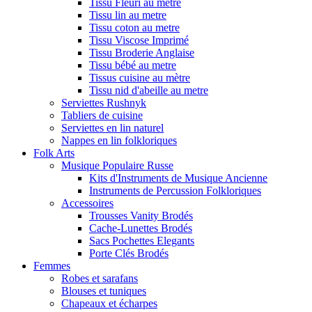
Tissu Fleuri au metre
Tissu lin au metre
Tissu coton au metre
Tissu Viscose Imprimé
Tissu Broderie Anglaise
Tissu bébé au metre
Tissus cuisine au mètre
Tissu nid d'abeille au metre
Serviettes Rushnyk
Tabliers de cuisine
Serviettes en lin naturel
Nappes en lin folkloriques
Folk Arts
Musique Populaire Russe
Kits d'Instruments de Musique Ancienne
Instruments de Percussion Folkloriques
Accessoires
Trousses Vanity Brodés
Cache-Lunettes Brodés
Sacs Pochettes Elegants
Porte Clés Brodés
Femmes
Robes et sarafans
Blouses et tuniques
Chapeaux et écharpes