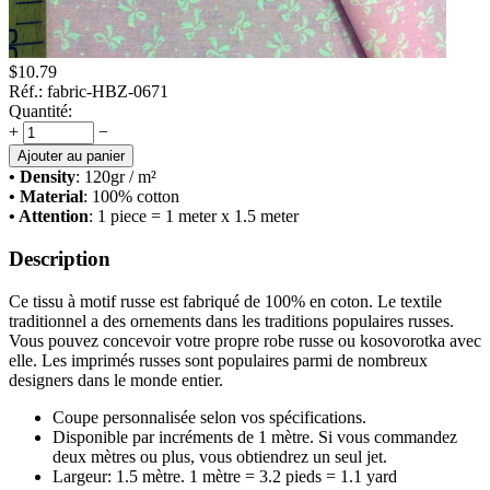
$
10.79
Réf.:
fabric-HBZ-0671
Quantité:
+
−
Ajouter au panier
• Density
: 120
gr / m²
• Material
: 100% cotton
• Attention
: 1 piece = 1 meter x 1.5 meter
Description
Ce tissu à motif russe est fabriqué de 100% en coton. Le textile
traditionnel a des ornements dans les traditions populaires russes.
Vous pouvez concevoir votre propre robe russe ou kosovorotka avec
elle. Les imprimés russes sont populaires parmi de nombreux
designers dans le monde entier.
Coupe personnalisée selon vos spécifications.
Disponible par incréments de 1 mètre. Si vous commandez
deux mètres ou plus, vous obtiendrez un seul jet.
Largeur: 1.5 mètre. 1 mètre = 3.2 pieds = 1.1 yard