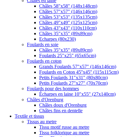
Châles en laine
Châles 58"x58" (148x148cm)
Châles 57"x57" (146x146cm)
Châles 53"x53" (135x135cm)
Châles 49"x49" (125x125cm)
Châles 43"x43" (110x110cm)
Châles 35"x35" (89x89cm)
Echarpes (80х230)
Foulards en soie
Châles 35"x35" (89x89cm)
Foulards 25"x25" (65x65cm)
Foulards en coton
Grands Foulards 57"x57" (146x146cm)
Foulards en Coton 45''x45'' (115x115cm)
Petits Foulards 31"x31" (80x80cm)
Petits Foulards 27"x27" (70x70cm)
Foulards pour des hommes
Écharpes en laine 10"x55" (27x140cm)
Châles d'Orenburg
Châles doux d'Orenburg
Châles fins en dentelle
Textile et tissus
Tissus au metre
Tissu motif russe au metre
Tissu folklorique au metre