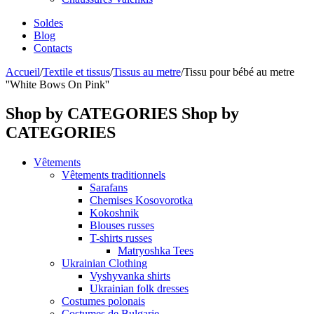
Soldes
Blog
Contacts
Accueil
/
Textile et tissus
/
Tissus au metre
/
Tissu pour bébé au metre
''White Bows On Pink''
Shop by CATEGORIES
Shop by
CATEGORIES
Vêtements
Vêtements traditionnels
Sarafans
Chemises Kosovorotka
Kokoshnik
Blouses russes
T-shirts russes
Matryoshka Tees
Ukrainian Clothing
Vyshyvanka shirts
Ukrainian folk dresses
Costumes polonais
Costumes de Bulgarie