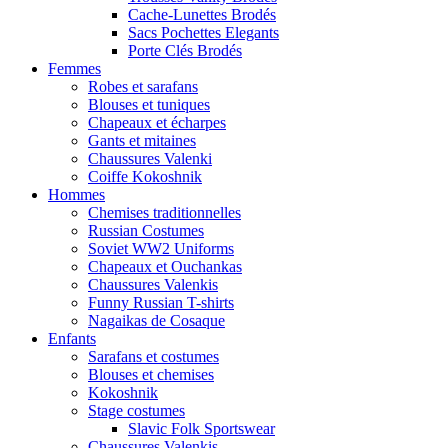
Cache-Lunettes Brodés
Sacs Pochettes Elegants
Porte Clés Brodés
Femmes
Robes et sarafans
Blouses et tuniques
Chapeaux et écharpes
Gants et mitaines
Chaussures Valenki
Coiffe Kokoshnik
Hommes
Chemises traditionnelles
Russian Costumes
Soviet WW2 Uniforms
Chapeaux et Ouchankas
Chaussures Valenkis
Funny Russian T-shirts
Nagaikas de Cosaque
Enfants
Sarafans et costumes
Blouses et chemises
Kokoshnik
Stage costumes
Slavic Folk Sportswear
Chaussures Valenkis