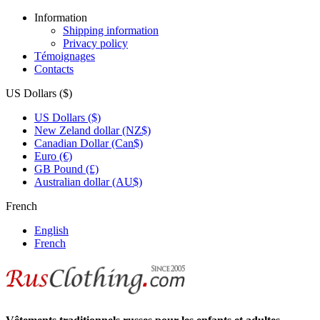
Information
Shipping information
Privacy policy
Témoignages
Contacts
US Dollars ($)
US Dollars ($)
New Zeland dollar (NZ$)
Canadian Dollar (Can$)
Euro (€)
GB Pound (£)
Australian dollar (AU$)
French
English
French