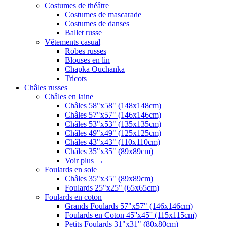
Costumes de théâtre
Costumes de mascarade
Costumes de danses
Ballet russe
Vêtements casual
Robes russes
Blouses en lin
Chapka Ouchanka
Tricots
Châles russes
Châles en laine
Châles 58"x58" (148x148cm)
Châles 57"x57" (146x146cm)
Châles 53"x53" (135x135cm)
Châles 49"x49" (125x125cm)
Châles 43"x43" (110x110cm)
Châles 35"x35" (89x89cm)
Voir plus
→
Foulards en soie
Châles 35"x35" (89x89cm)
Foulards 25"x25" (65x65cm)
Foulards en coton
Grands Foulards 57"x57" (146x146cm)
Foulards en Coton 45''x45'' (115x115cm)
Petits Foulards 31"x31" (80x80cm)