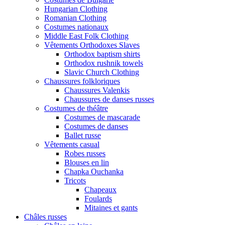
Hungarian Clothing
Romanian Clothing
Costumes nationaux
Middle East Folk Clothing
Vêtements Orthodoxes Slaves
Orthodox baptism shirts
Orthodox rushnik towels
Slavic Church Clothing
Chaussures folkloriques
Chaussures Valenkis
Chaussures de danses russes
Costumes de théâtre
Costumes de mascarade
Costumes de danses
Ballet russe
Vêtements casual
Robes russes
Blouses en lin
Chapka Ouchanka
Tricots
Chapeaux
Foulards
Mitaines et gants
Châles russes