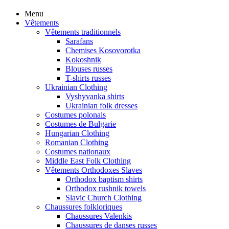
Menu
Vêtements
Vêtements traditionnels
Sarafans
Chemises Kosovorotka
Kokoshnik
Blouses russes
T-shirts russes
Ukrainian Clothing
Vyshyvanka shirts
Ukrainian folk dresses
Costumes polonais
Costumes de Bulgarie
Hungarian Clothing
Romanian Clothing
Costumes nationaux
Middle East Folk Clothing
Vêtements Orthodoxes Slaves
Orthodox baptism shirts
Orthodox rushnik towels
Slavic Church Clothing
Chaussures folkloriques
Chaussures Valenkis
Chaussures de danses russes