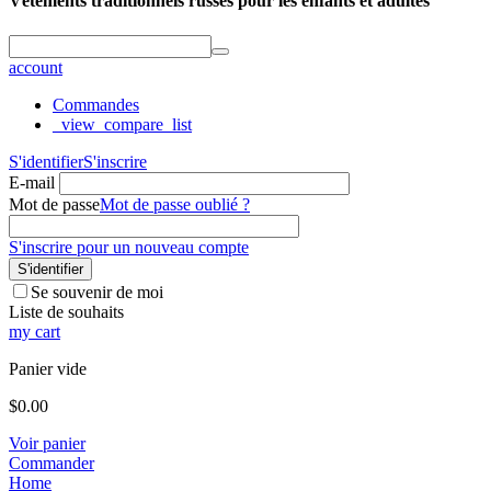
Vêtements traditionnels russes pour les enfants et adultes
account
Commandes
_view_compare_list
S'identifier
S'inscrire
E-mail
Mot de passe
Mot de passe oublié ?
S'inscrire pour un nouveau compte
S'identifier
Se souvenir de moi
Liste de souhaits
my cart
Panier vide
$
0.00
Voir panier
Commander
Home