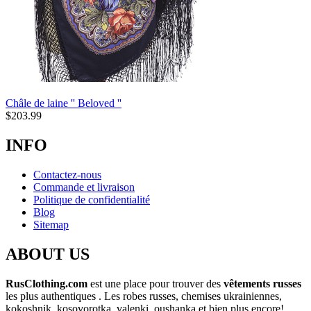
Châle de laine '' Beloved ''
$
203.99
INFO
Contactez-nous
Commande et livraison
Politique de confidentialité
Blog
Sitemap
ABOUT US
RusClothing.com
est une place pour trouver des
vêtements russes
les plus
authentiques . Les robes russes, chemises ukrainiennes,
kokoshnik, kosovorotka, valenki, oushanka et bien plus encore!