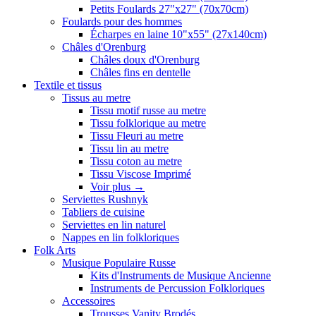
Petits Foulards 27"x27" (70x70cm)
Foulards pour des hommes
Écharpes en laine 10"x55" (27x140cm)
Châles d'Orenburg
Châles doux d'Orenburg
Châles fins en dentelle
Textile et tissus
Tissus au metre
Tissu motif russe au metre
Tissu folklorique au metre
Tissu Fleuri au metre
Tissu lin au metre
Tissu coton au metre
Tissu Viscose Imprimé
Voir plus
→
Serviettes Rushnyk
Tabliers de cuisine
Serviettes en lin naturel
Nappes en lin folkloriques
Folk Arts
Musique Populaire Russe
Kits d'Instruments de Musique Ancienne
Instruments de Percussion Folkloriques
Accessoires
Trousses Vanity Brodés