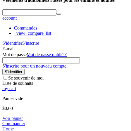
Vêtements traditionnels russes pour les enfants et adultes
account
Commandes
_view_compare_list
S'identifier
S'inscrire
E-mail
Mot de passe
Mot de passe oublié ?
S'inscrire pour un nouveau compte
S'identifier
Se souvenir de moi
Liste de souhaits
my cart
Panier vide
$
0.00
Voir panier
Commander
Home