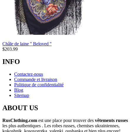
Châle de laine '' Beloved ''
$
203.99
INFO
Contactez-nous
Commande et livraison
Politique de confidentialité
Blog
Sitemap
ABOUT US
RusClothing.com
est une place pour trouver des
vêtements russes
les plus
authentiques . Les robes russes, chemises ukrainiennes,
kokoshnik, kosovorotka, valenki, oushanka et bien plus encore!