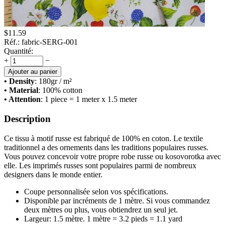
$
11.59
Réf.:
fabric-SERG-001
Quantité:
+
−
Ajouter au panier
• Density
: 180
gr / m²
• Material
: 100% cotton
• Attention
: 1 piece = 1 meter x 1.5 meter
Description
Ce tissu à motif russe est fabriqué de 100% en coton. Le textile
traditionnel a des ornements dans les traditions populaires russes.
Vous pouvez concevoir votre propre robe russe ou kosovorotka avec
elle. Les imprimés russes sont populaires parmi de nombreux
designers dans le monde entier.
Coupe personnalisée selon vos spécifications.
Disponible par incréments de 1 mètre. Si vous commandez
deux mètres ou plus, vous obtiendrez un seul jet.
Largeur: 1.5 mètre. 1 mètre = 3.2 pieds = 1.1 yard