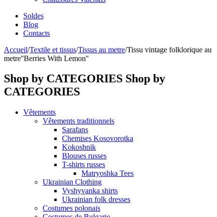
Soldes
Blog
Contacts
Accueil
/
Textile et tissus
/
Tissus au metre
/
Tissu vintage folklorique au
metre''Berries With Lemon''
Shop by CATEGORIES
Shop by
CATEGORIES
Vêtements
Vêtements traditionnels
Sarafans
Chemises Kosovorotka
Kokoshnik
Blouses russes
T-shirts russes
Matryoshka Tees
Ukrainian Clothing
Vyshyvanka shirts
Ukrainian folk dresses
Costumes polonais
Costumes de Bulgarie