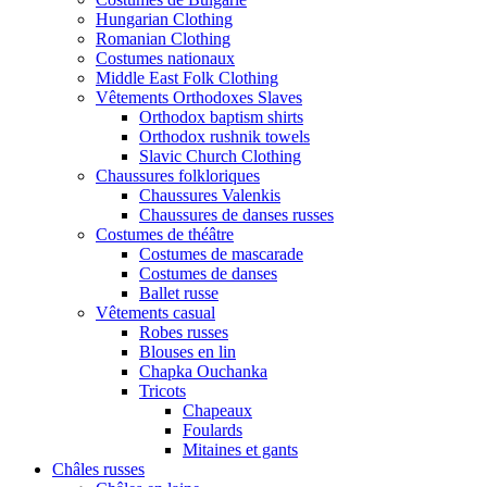
Hungarian Clothing
Romanian Clothing
Costumes nationaux
Middle East Folk Clothing
Vêtements Orthodoxes Slaves
Orthodox baptism shirts
Orthodox rushnik towels
Slavic Church Clothing
Chaussures folkloriques
Chaussures Valenkis
Chaussures de danses russes
Costumes de théâtre
Costumes de mascarade
Costumes de danses
Ballet russe
Vêtements casual
Robes russes
Blouses en lin
Chapka Ouchanka
Tricots
Chapeaux
Foulards
Mitaines et gants
Châles russes