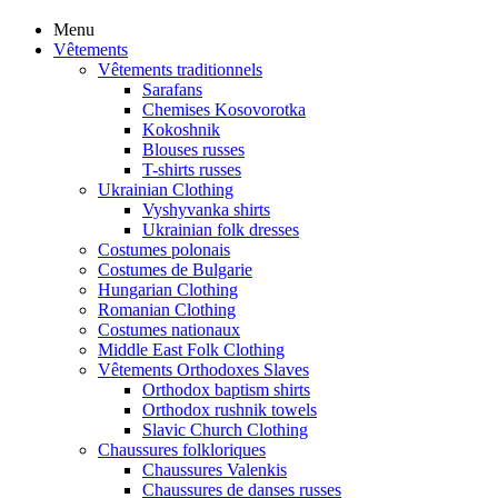
Menu
Vêtements
Vêtements traditionnels
Sarafans
Chemises Kosovorotka
Kokoshnik
Blouses russes
T-shirts russes
Ukrainian Clothing
Vyshyvanka shirts
Ukrainian folk dresses
Costumes polonais
Costumes de Bulgarie
Hungarian Clothing
Romanian Clothing
Costumes nationaux
Middle East Folk Clothing
Vêtements Orthodoxes Slaves
Orthodox baptism shirts
Orthodox rushnik towels
Slavic Church Clothing
Chaussures folkloriques
Chaussures Valenkis
Chaussures de danses russes