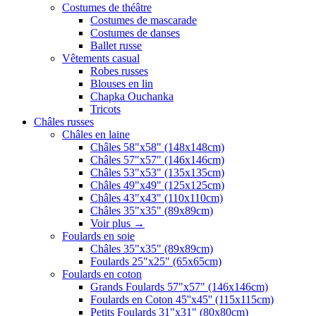
Costumes de théâtre
Costumes de mascarade
Costumes de danses
Ballet russe
Vêtements casual
Robes russes
Blouses en lin
Chapka Ouchanka
Tricots
Châles russes
Châles en laine
Châles 58"x58" (148x148cm)
Châles 57"x57" (146x146cm)
Châles 53"x53" (135x135cm)
Châles 49"x49" (125x125cm)
Châles 43"x43" (110x110cm)
Châles 35"x35" (89x89cm)
Voir plus
→
Foulards en soie
Châles 35"x35" (89x89cm)
Foulards 25"x25" (65x65cm)
Foulards en coton
Grands Foulards 57"x57" (146x146cm)
Foulards en Coton 45''x45'' (115x115cm)
Petits Foulards 31"x31" (80x80cm)