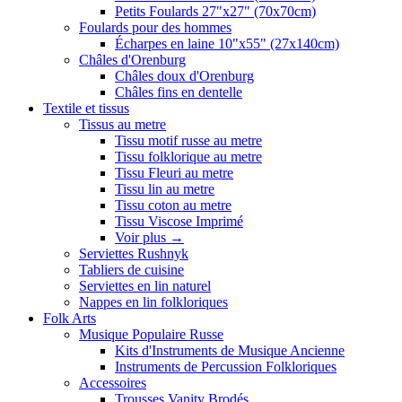
Petits Foulards 27"x27" (70x70cm)
Foulards pour des hommes
Écharpes en laine 10"x55" (27x140cm)
Châles d'Orenburg
Châles doux d'Orenburg
Châles fins en dentelle
Textile et tissus
Tissus au metre
Tissu motif russe au metre
Tissu folklorique au metre
Tissu Fleuri au metre
Tissu lin au metre
Tissu coton au metre
Tissu Viscose Imprimé
Voir plus
→
Serviettes Rushnyk
Tabliers de cuisine
Serviettes en lin naturel
Nappes en lin folkloriques
Folk Arts
Musique Populaire Russe
Kits d'Instruments de Musique Ancienne
Instruments de Percussion Folkloriques
Accessoires
Trousses Vanity Brodés