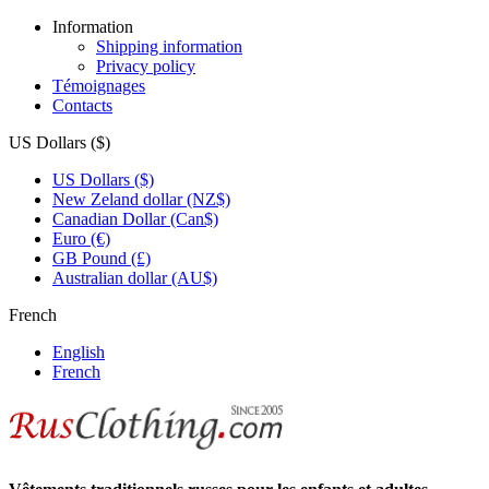
Information
Shipping information
Privacy policy
Témoignages
Contacts
US Dollars ($)
US Dollars ($)
New Zeland dollar (NZ$)
Canadian Dollar (Can$)
Euro (€)
GB Pound (£)
Australian dollar (AU$)
French
English
French