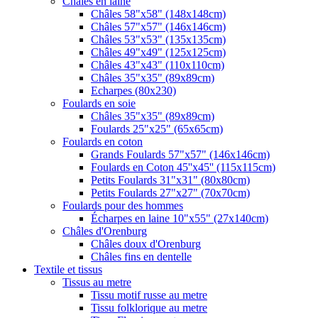
Châles en laine
Châles 58"x58" (148x148cm)
Châles 57"x57" (146x146cm)
Châles 53"x53" (135x135cm)
Châles 49"x49" (125x125cm)
Châles 43"x43" (110x110cm)
Châles 35"x35" (89x89cm)
Echarpes (80х230)
Foulards en soie
Châles 35"x35" (89x89cm)
Foulards 25"x25" (65x65cm)
Foulards en coton
Grands Foulards 57"x57" (146x146cm)
Foulards en Coton 45''x45'' (115x115cm)
Petits Foulards 31"x31" (80x80cm)
Petits Foulards 27"x27" (70x70cm)
Foulards pour des hommes
Écharpes en laine 10"x55" (27x140cm)
Châles d'Orenburg
Châles doux d'Orenburg
Châles fins en dentelle
Textile et tissus
Tissus au metre
Tissu motif russe au metre
Tissu folklorique au metre