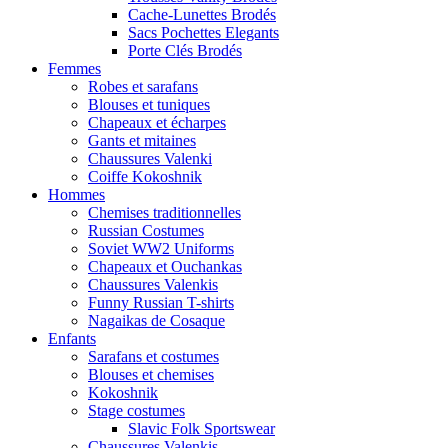
Cache-Lunettes Brodés
Sacs Pochettes Elegants
Porte Clés Brodés
Femmes
Robes et sarafans
Blouses et tuniques
Chapeaux et écharpes
Gants et mitaines
Chaussures Valenki
Coiffe Kokoshnik
Hommes
Chemises traditionnelles
Russian Costumes
Soviet WW2 Uniforms
Chapeaux et Ouchankas
Chaussures Valenkis
Funny Russian T-shirts
Nagaikas de Cosaque
Enfants
Sarafans et costumes
Blouses et chemises
Kokoshnik
Stage costumes
Slavic Folk Sportswear
Chaussures Valenkis