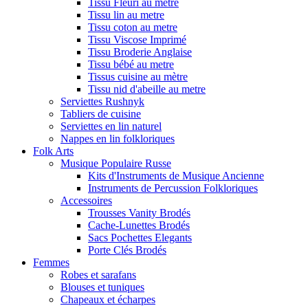
Tissu Fleuri au metre
Tissu lin au metre
Tissu coton au metre
Tissu Viscose Imprimé
Tissu Broderie Anglaise
Tissu bébé au metre
Tissus cuisine au mètre
Tissu nid d'abeille au metre
Serviettes Rushnyk
Tabliers de cuisine
Serviettes en lin naturel
Nappes en lin folkloriques
Folk Arts
Musique Populaire Russe
Kits d'Instruments de Musique Ancienne
Instruments de Percussion Folkloriques
Accessoires
Trousses Vanity Brodés
Cache-Lunettes Brodés
Sacs Pochettes Elegants
Porte Clés Brodés
Femmes
Robes et sarafans
Blouses et tuniques
Chapeaux et écharpes