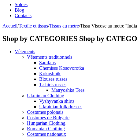
Soldes
Blog
Contacts
Accueil
/
Textile et tissus
/
Tissus au metre
/
Tissu Viscose au metre ''Indi
Shop by CATEGORIES
Shop by CATEG
Vêtements
Vêtements traditionnels
Sarafans
Chemises Kosovorotka
Kokoshnik
Blouses russes
T-shirts russes
Matryoshka Tees
Ukrainian Clothing
Vyshyvanka shirts
Ukrainian folk dresses
Costumes polonais
Costumes de Bulgarie
Hungarian Clothing
Romanian Clothing
Costumes nationaux