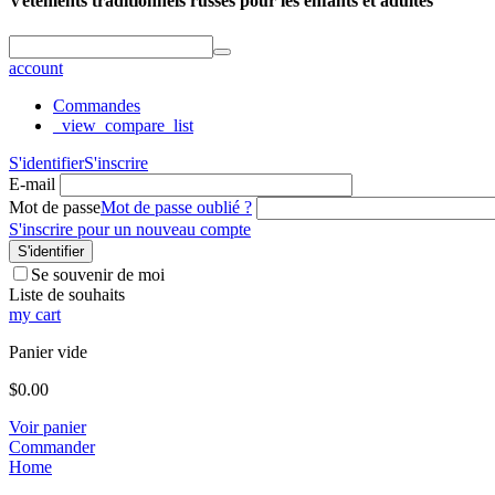
Vêtements traditionnels russes pour les enfants et adultes
account
Commandes
_view_compare_list
S'identifier
S'inscrire
E-mail
Mot de passe
Mot de passe oublié ?
S'inscrire pour un nouveau compte
S'identifier
Se souvenir de moi
Liste de souhaits
my cart
Panier vide
$
0.00
Voir panier
Commander
Home