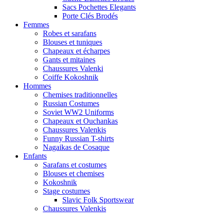
Sacs Pochettes Elegants
Porte Clés Brodés
Femmes
Robes et sarafans
Blouses et tuniques
Chapeaux et écharpes
Gants et mitaines
Chaussures Valenki
Coiffe Kokoshnik
Hommes
Chemises traditionnelles
Russian Costumes
Soviet WW2 Uniforms
Chapeaux et Ouchankas
Chaussures Valenkis
Funny Russian T-shirts
Nagaikas de Cosaque
Enfants
Sarafans et costumes
Blouses et chemises
Kokoshnik
Stage costumes
Slavic Folk Sportswear
Chaussures Valenkis