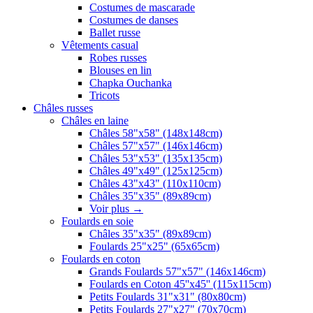
Costumes de mascarade
Costumes de danses
Ballet russe
Vêtements casual
Robes russes
Blouses en lin
Chapka Ouchanka
Tricots
Châles russes
Châles en laine
Châles 58"x58" (148x148cm)
Châles 57"x57" (146x146cm)
Châles 53"x53" (135x135cm)
Châles 49"x49" (125x125cm)
Châles 43"x43" (110x110cm)
Châles 35"x35" (89x89cm)
Voir plus
→
Foulards en soie
Châles 35"x35" (89x89cm)
Foulards 25"x25" (65x65cm)
Foulards en coton
Grands Foulards 57"x57" (146x146cm)
Foulards en Coton 45''x45'' (115x115cm)
Petits Foulards 31"x31" (80x80cm)
Petits Foulards 27"x27" (70x70cm)