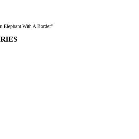
an Elephant With A Border''
ORIES