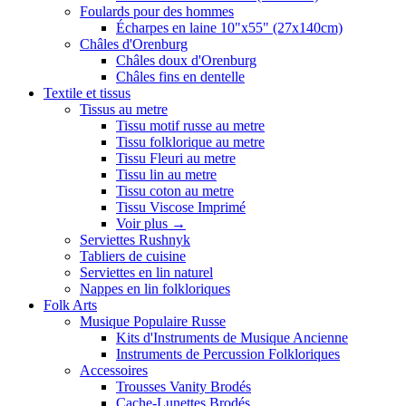
Foulards pour des hommes
Écharpes en laine 10"x55" (27x140cm)
Châles d'Orenburg
Châles doux d'Orenburg
Châles fins en dentelle
Textile et tissus
Tissus au metre
Tissu motif russe au metre
Tissu folklorique au metre
Tissu Fleuri au metre
Tissu lin au metre
Tissu coton au metre
Tissu Viscose Imprimé
Voir plus
→
Serviettes Rushnyk
Tabliers de cuisine
Serviettes en lin naturel
Nappes en lin folkloriques
Folk Arts
Musique Populaire Russe
Kits d'Instruments de Musique Ancienne
Instruments de Percussion Folkloriques
Accessoires
Trousses Vanity Brodés
Cache-Lunettes Brodés