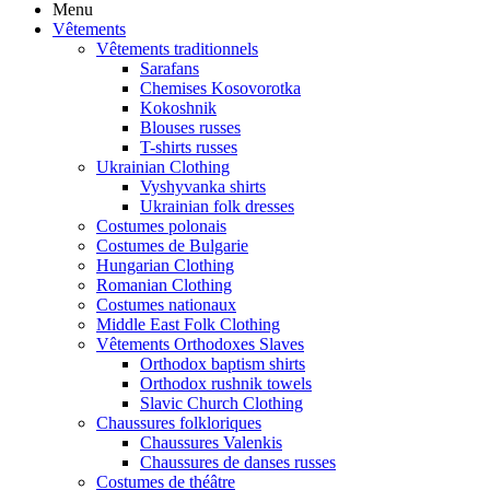
Menu
Vêtements
Vêtements traditionnels
Sarafans
Chemises Kosovorotka
Kokoshnik
Blouses russes
T-shirts russes
Ukrainian Clothing
Vyshyvanka shirts
Ukrainian folk dresses
Costumes polonais
Costumes de Bulgarie
Hungarian Clothing
Romanian Clothing
Costumes nationaux
Middle East Folk Clothing
Vêtements Orthodoxes Slaves
Orthodox baptism shirts
Orthodox rushnik towels
Slavic Church Clothing
Chaussures folkloriques
Chaussures Valenkis
Chaussures de danses russes
Costumes de théâtre