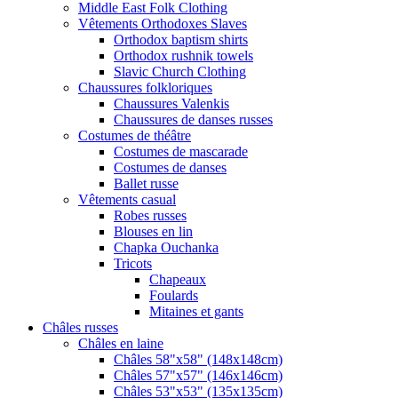
Middle East Folk Clothing
Vêtements Orthodoxes Slaves
Orthodox baptism shirts
Orthodox rushnik towels
Slavic Church Clothing
Chaussures folkloriques
Chaussures Valenkis
Chaussures de danses russes
Costumes de théâtre
Costumes de mascarade
Costumes de danses
Ballet russe
Vêtements casual
Robes russes
Blouses en lin
Chapka Ouchanka
Tricots
Chapeaux
Foulards
Mitaines et gants
Châles russes
Châles en laine
Châles 58"x58" (148x148cm)
Châles 57"x57" (146x146cm)
Châles 53"x53" (135x135cm)