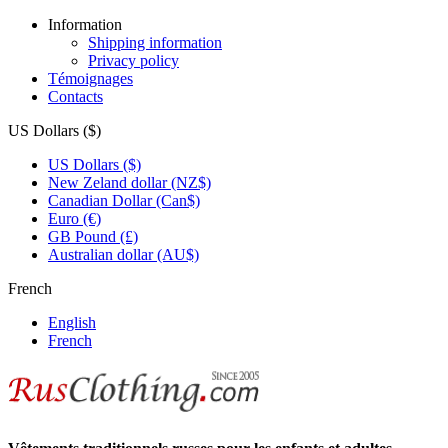
Information
Shipping information
Privacy policy
Témoignages
Contacts
US Dollars ($)
US Dollars ($)
New Zeland dollar (NZ$)
Canadian Dollar (Can$)
Euro (€)
GB Pound (£)
Australian dollar (AU$)
French
English
French