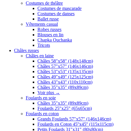
Costumes de théâtre
Costumes de mascarade
Costumes de danses
Ballet russe
Vêtements casual
Robes russes
Blouses en lin
Chapka Ouchanka
Tricots
Châles russes
Châles en laine
Châles 58"x58" (148x148cm)
Châles 57"x57" (146x146cm)
Châles 53"x53" (135x135cm)
Châles 49"x49" (125x125cm)
Châles 43"x43" (110x110cm)
Châles 35"x35" (89x89cm)
Voir plus
→
Foulards en soie
Châles 35"x35" (89x89cm)
Foulards 25"x25" (65x65cm)
Foulards en coton
Grands Foulards 57"x57" (146x146cm)
Foulards en Coton 45''x45'' (115x115cm)
Petits Foulards 31"x31" (80x80cm)