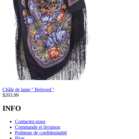
Châle de laine '' Beloved ''
$
203.99
INFO
Contactez-nous
Commande et livraison
Politique de confidentialité
Blog