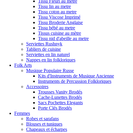
Tissu Fleuri au metre
Tissu lin au metre
Tissu coton au metre
Tissu Viscose Imprimé
Tissu Broderie Anglaise
Tissu bébé au metre
Tissus cuisine au mètre
Tissu nid d'abeille au metre
Serviettes Rushnyk
Tabliers de cuisine
Serviettes en lin naturel
Nappes en lin folkloriques
Folk Arts
Musique Populaire Russe
Kits d'Instruments de Musique Ancienne
Instruments de Percussion Folkloriques
Accessoires
Trousses Vanity Brodés
Cache-Lunettes Brodés
Sacs Pochettes Elegants
Porte Clés Brodés
Femmes
Robes et sarafans
Blouses et tuniques
Chapeaux et écharpes