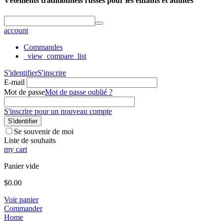
Vêtements traditionnels russes pour les enfants et adultes
account
Commandes
_view_compare_list
S'identifier
S'inscrire
E-mail
Mot de passe
Mot de passe oublié ?
S'inscrire pour un nouveau compte
S'identifier
Se souvenir de moi
Liste de souhaits
my cart
Panier vide
$
0.00
Voir panier
Commander
Home