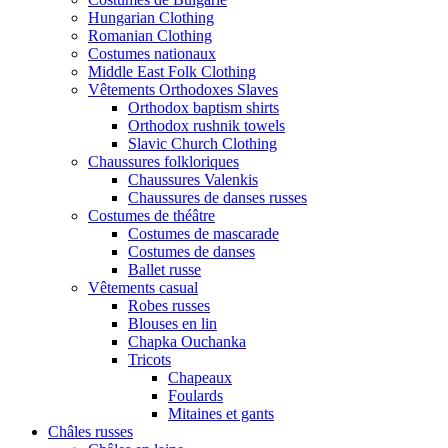
Hungarian Clothing
Romanian Clothing
Costumes nationaux
Middle East Folk Clothing
Vêtements Orthodoxes Slaves
Orthodox baptism shirts
Orthodox rushnik towels
Slavic Church Clothing
Chaussures folkloriques
Chaussures Valenkis
Chaussures de danses russes
Costumes de théâtre
Costumes de mascarade
Costumes de danses
Ballet russe
Vêtements casual
Robes russes
Blouses en lin
Chapka Ouchanka
Tricots
Chapeaux
Foulards
Mitaines et gants
Châles russes