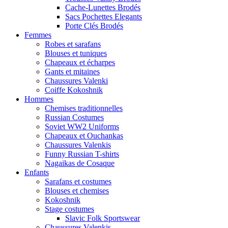
Cache-Lunettes Brodés
Sacs Pochettes Elegants
Porte Clés Brodés
Femmes
Robes et sarafans
Blouses et tuniques
Chapeaux et écharpes
Gants et mitaines
Chaussures Valenki
Coiffe Kokoshnik
Hommes
Chemises traditionnelles
Russian Costumes
Soviet WW2 Uniforms
Chapeaux et Ouchankas
Chaussures Valenkis
Funny Russian T-shirts
Nagaikas de Cosaque
Enfants
Sarafans et costumes
Blouses et chemises
Kokoshnik
Stage costumes
Slavic Folk Sportswear
Chaussures Valenkis