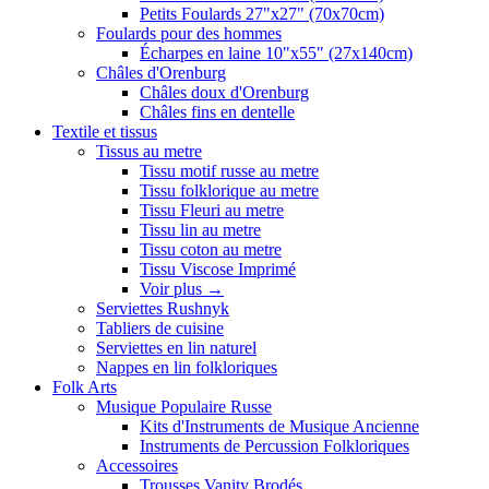
Petits Foulards 27"x27" (70x70cm)
Foulards pour des hommes
Écharpes en laine 10"x55" (27x140cm)
Châles d'Orenburg
Châles doux d'Orenburg
Châles fins en dentelle
Textile et tissus
Tissus au metre
Tissu motif russe au metre
Tissu folklorique au metre
Tissu Fleuri au metre
Tissu lin au metre
Tissu coton au metre
Tissu Viscose Imprimé
Voir plus
→
Serviettes Rushnyk
Tabliers de cuisine
Serviettes en lin naturel
Nappes en lin folkloriques
Folk Arts
Musique Populaire Russe
Kits d'Instruments de Musique Ancienne
Instruments de Percussion Folkloriques
Accessoires
Trousses Vanity Brodés