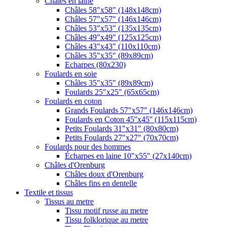
Châles en laine
Châles 58"x58" (148x148cm)
Châles 57"x57" (146x146cm)
Châles 53"x53" (135x135cm)
Châles 49"x49" (125x125cm)
Châles 43"x43" (110x110cm)
Châles 35"x35" (89x89cm)
Echarpes (80х230)
Foulards en soie
Châles 35"x35" (89x89cm)
Foulards 25"x25" (65x65cm)
Foulards en coton
Grands Foulards 57"x57" (146x146cm)
Foulards en Coton 45''x45'' (115x115cm)
Petits Foulards 31"x31" (80x80cm)
Petits Foulards 27"x27" (70x70cm)
Foulards pour des hommes
Écharpes en laine 10"x55" (27x140cm)
Châles d'Orenburg
Châles doux d'Orenburg
Châles fins en dentelle
Textile et tissus
Tissus au metre
Tissu motif russe au metre
Tissu folklorique au metre