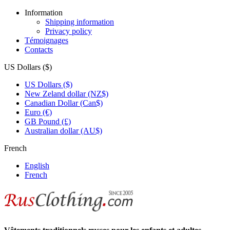
Information
Shipping information
Privacy policy
Témoignages
Contacts
US Dollars ($)
US Dollars ($)
New Zeland dollar (NZ$)
Canadian Dollar (Can$)
Euro (€)
GB Pound (£)
Australian dollar (AU$)
French
English
French