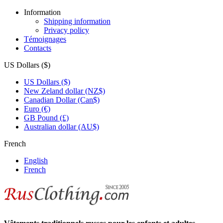
Information
Shipping information
Privacy policy
Témoignages
Contacts
US Dollars ($)
US Dollars ($)
New Zeland dollar (NZ$)
Canadian Dollar (Can$)
Euro (€)
GB Pound (£)
Australian dollar (AU$)
French
English
French