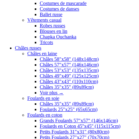
Costumes de mascarade
Costumes de danses
Ballet russe
Vêtements casual
Robes russes
Blouses en lin
Chapka Ouchanka
Tricots
Châles russes
Châles en laine
Châles 58"x58" (148x148cm)
Châles 57"x57" (146x146cm)
Châles 53"x53" (135x135cm)
Châles 49"x49" (125x125cm)
Châles 43"x43" (110x110cm)
Châles 35"x35" (89x89cm)
Voir plus
→
Foulards en soie
Châles 35"x35" (89x89cm)
Foulards 25"x25" (65x65cm)
Foulards en coton
Grands Foulards 57"x57" (146x146cm)
Foulards en Coton 45''x45'' (115x115cm)
Petits Foulards 31"x31" (80x80cm)
Petits Foulards 27"x27" (70x70cm)