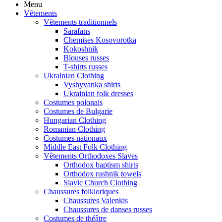
Menu
Vêtements
Vêtements traditionnels
Sarafans
Chemises Kosovorotka
Kokoshnik
Blouses russes
T-shirts russes
Ukrainian Clothing
Vyshyvanka shirts
Ukrainian folk dresses
Costumes polonais
Costumes de Bulgarie
Hungarian Clothing
Romanian Clothing
Costumes nationaux
Middle East Folk Clothing
Vêtements Orthodoxes Slaves
Orthodox baptism shirts
Orthodox rushnik towels
Slavic Church Clothing
Chaussures folkloriques
Chaussures Valenkis
Chaussures de danses russes
Costumes de théâtre