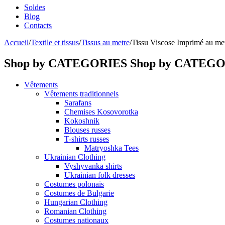
Soldes
Blog
Contacts
Accueil
/
Textile et tissus
/
Tissus au metre
/
Tissu Viscose Imprimé au me
Shop by CATEGORIES
Shop by CATEG
Vêtements
Vêtements traditionnels
Sarafans
Chemises Kosovorotka
Kokoshnik
Blouses russes
T-shirts russes
Matryoshka Tees
Ukrainian Clothing
Vyshyvanka shirts
Ukrainian folk dresses
Costumes polonais
Costumes de Bulgarie
Hungarian Clothing
Romanian Clothing
Costumes nationaux