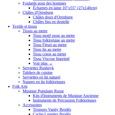
Foulards pour des hommes
Écharpes en laine 10"x55" (27x140cm)
Châles d'Orenburg
Châles doux d'Orenburg
Châles fins en dentelle
Textile et tissus
Tissus au metre
Tissu motif russe au metre
Tissu folklorique au metre
Tissu Fleuri au metre
Tissu lin au metre
Tissu coton au metre
Tissu Viscose Imprimé
Voir plus
→
Serviettes Rushnyk
Tabliers de cuisine
Serviettes en lin naturel
Nappes en lin folkloriques
Folk Arts
Musique Populaire Russe
Kits d'Instruments de Musique Ancienne
Instruments de Percussion Folkloriques
Accessoires
Trousses Vanity Brodés
Cache-Lunettes Brodés