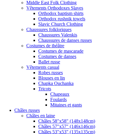
Middle East Folk Clothing
Vêtements Orthodoxes Slaves
Orthodox baptism shirts
Orthodox rushnik towels
Slavic Church Clothing
Chaussures folkloriques
Chaussures Valenkis
Chaussures de danses russes
Costumes de théâtre
Costumes de mascarade
Costumes de danses
Ballet russe
Vêtements casual
Robes russes
Blouses en lin
Chapka Ouchanka
Tricots
Chapeaux
Foulards
Mitaines et gants
Châles russes
Châles en laine
Châles 58"x58" (148x148cm)
Châles 57"x57" (146x146cm)
Châles 53"x53" (135x135cm)