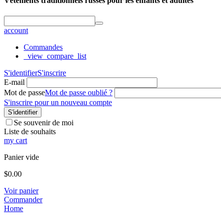
Vêtements traditionnels russes pour les enfants et adultes
account
Commandes
_view_compare_list
S'identifier
S'inscrire
E-mail
Mot de passe
Mot de passe oublié ?
S'inscrire pour un nouveau compte
S'identifier
Se souvenir de moi
Liste de souhaits
my cart
Panier vide
$
0.00
Voir panier
Commander
Home