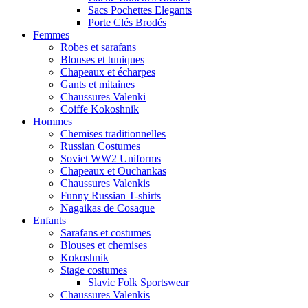
Sacs Pochettes Elegants
Porte Clés Brodés
Femmes
Robes et sarafans
Blouses et tuniques
Chapeaux et écharpes
Gants et mitaines
Chaussures Valenki
Coiffe Kokoshnik
Hommes
Chemises traditionnelles
Russian Costumes
Soviet WW2 Uniforms
Chapeaux et Ouchankas
Chaussures Valenkis
Funny Russian T-shirts
Nagaikas de Cosaque
Enfants
Sarafans et costumes
Blouses et chemises
Kokoshnik
Stage costumes
Slavic Folk Sportswear
Chaussures Valenkis