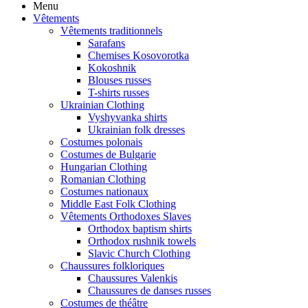
Menu
Vêtements
Vêtements traditionnels
Sarafans
Chemises Kosovorotka
Kokoshnik
Blouses russes
T-shirts russes
Ukrainian Clothing
Vyshyvanka shirts
Ukrainian folk dresses
Costumes polonais
Costumes de Bulgarie
Hungarian Clothing
Romanian Clothing
Costumes nationaux
Middle East Folk Clothing
Vêtements Orthodoxes Slaves
Orthodox baptism shirts
Orthodox rushnik towels
Slavic Church Clothing
Chaussures folkloriques
Chaussures Valenkis
Chaussures de danses russes
Costumes de théâtre