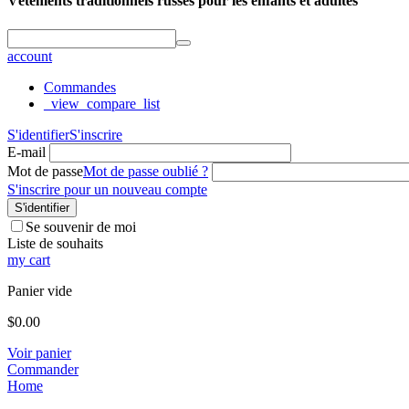
Vêtements traditionnels russes pour les enfants et adultes
account
Commandes
_view_compare_list
S'identifier
S'inscrire
E-mail
Mot de passe
Mot de passe oublié ?
S'inscrire pour un nouveau compte
S'identifier
Se souvenir de moi
Liste de souhaits
my cart
Panier vide
$
0.00
Voir panier
Commander
Home