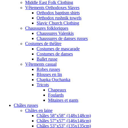
Middle East Folk Clothing
Vêtements Orthodoxes Slaves
Orthodox baptism shirts
Orthodox rushnik towels
Slavic Church Clothing
Chaussures folkloriques
Chaussures Valenkis
Chaussures de danses russes
Costumes de théâtre
Costumes de mascarade
Costumes de danses
Ballet russe
Vêtements casual
Robes russes
Blouses en lin
Chapka Ouchanka
Tricots
Chapeaux
Foulards
Mitaines et gants
Châles russes
Châles en laine
Châles 58"x58" (148x148cm)
Châles 57"x57" (146x146cm)
Châles 53"x53" (135x135cm)