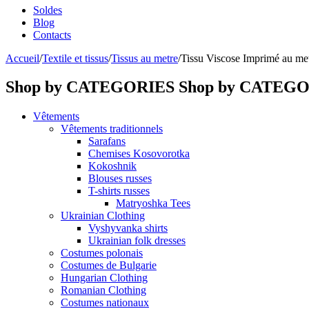
Soldes
Blog
Contacts
Accueil
/
Textile et tissus
/
Tissus au metre
/
Tissu Viscose Imprimé au met
Shop by CATEGORIES
Shop by CATEG
Vêtements
Vêtements traditionnels
Sarafans
Chemises Kosovorotka
Kokoshnik
Blouses russes
T-shirts russes
Matryoshka Tees
Ukrainian Clothing
Vyshyvanka shirts
Ukrainian folk dresses
Costumes polonais
Costumes de Bulgarie
Hungarian Clothing
Romanian Clothing
Costumes nationaux