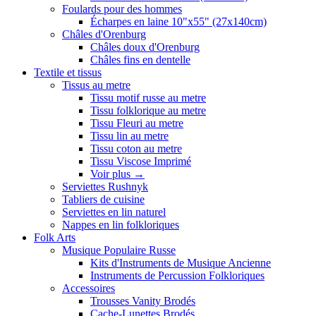
Foulards pour des hommes
Écharpes en laine 10"x55" (27x140cm)
Châles d'Orenburg
Châles doux d'Orenburg
Châles fins en dentelle
Textile et tissus
Tissus au metre
Tissu motif russe au metre
Tissu folklorique au metre
Tissu Fleuri au metre
Tissu lin au metre
Tissu coton au metre
Tissu Viscose Imprimé
Voir plus
→
Serviettes Rushnyk
Tabliers de cuisine
Serviettes en lin naturel
Nappes en lin folkloriques
Folk Arts
Musique Populaire Russe
Kits d'Instruments de Musique Ancienne
Instruments de Percussion Folkloriques
Accessoires
Trousses Vanity Brodés
Cache-Lunettes Brodés