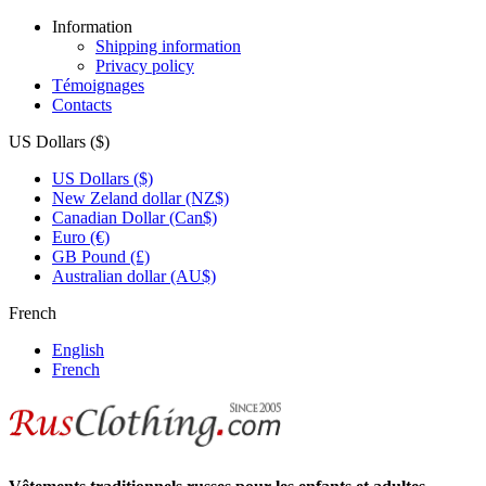
Information
Shipping information
Privacy policy
Témoignages
Contacts
US Dollars ($)
US Dollars ($)
New Zeland dollar (NZ$)
Canadian Dollar (Can$)
Euro (€)
GB Pound (£)
Australian dollar (AU$)
French
English
French