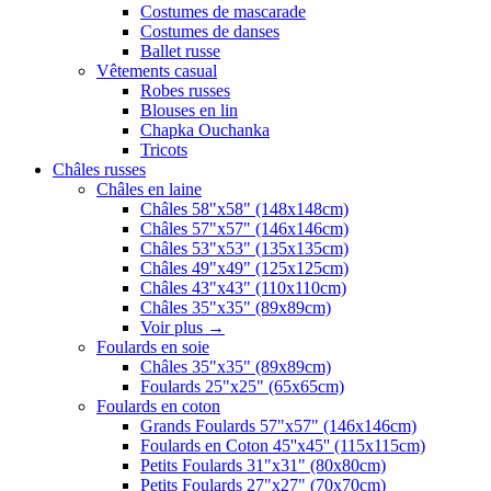
Costumes de mascarade
Costumes de danses
Ballet russe
Vêtements casual
Robes russes
Blouses en lin
Chapka Ouchanka
Tricots
Châles russes
Châles en laine
Châles 58"x58" (148x148cm)
Châles 57"x57" (146x146cm)
Châles 53"x53" (135x135cm)
Châles 49"x49" (125x125cm)
Châles 43"x43" (110x110cm)
Châles 35"x35" (89x89cm)
Voir plus
→
Foulards en soie
Châles 35"x35" (89x89cm)
Foulards 25"x25" (65x65cm)
Foulards en coton
Grands Foulards 57"x57" (146x146cm)
Foulards en Coton 45''x45'' (115x115cm)
Petits Foulards 31"x31" (80x80cm)
Petits Foulards 27"x27" (70x70cm)