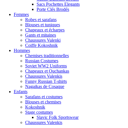
Sacs Pochettes Elegants
Porte Clés Brodés
Femmes
Robes et sarafans
Blouses et tuniques
Chapeaux et écharpes
Gants et mitaines
Chaussures Valenki
Coiffe Kokoshnik
Hommes
Chemises traditionnelles
Russian Costumes
Soviet WW2 Uniforms
Chapeaux et Ouchankas
Chaussures Valenkis
Funny Russian T-shirts
Nagaikas de Cosaque
Enfants
Sarafans et costumes
Blouses et chemises
Kokoshnik
Stage costumes
Slavic Folk Sportswear
Chaussures Valenkis