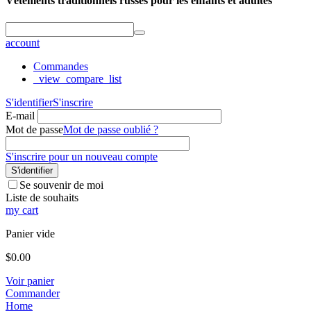
Vêtements traditionnels russes pour les enfants et adultes
account
Commandes
_view_compare_list
S'identifier
S'inscrire
E-mail
Mot de passe
Mot de passe oublié ?
S'inscrire pour un nouveau compte
S'identifier
Se souvenir de moi
Liste de souhaits
my cart
Panier vide
$
0.00
Voir panier
Commander
Home