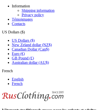
Information
Shipping information
Privacy policy
Témoignages
Contacts
US Dollars ($)
US Dollars ($)
New Zeland dollar (NZ$)
Canadian Dollar (Can$)
Euro (€)
GB Pound (£)
Australian dollar (AU$)
French
English
French