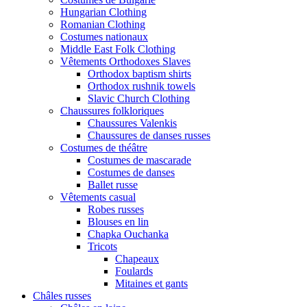
Hungarian Clothing
Romanian Clothing
Costumes nationaux
Middle East Folk Clothing
Vêtements Orthodoxes Slaves
Orthodox baptism shirts
Orthodox rushnik towels
Slavic Church Clothing
Chaussures folkloriques
Chaussures Valenkis
Chaussures de danses russes
Costumes de théâtre
Costumes de mascarade
Costumes de danses
Ballet russe
Vêtements casual
Robes russes
Blouses en lin
Chapka Ouchanka
Tricots
Chapeaux
Foulards
Mitaines et gants
Châles russes