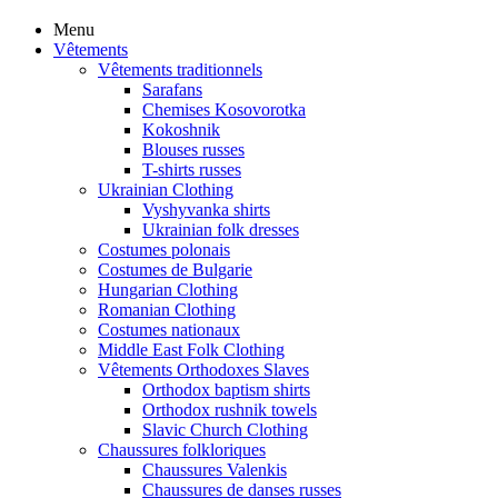
Menu
Vêtements
Vêtements traditionnels
Sarafans
Chemises Kosovorotka
Kokoshnik
Blouses russes
T-shirts russes
Ukrainian Clothing
Vyshyvanka shirts
Ukrainian folk dresses
Costumes polonais
Costumes de Bulgarie
Hungarian Clothing
Romanian Clothing
Costumes nationaux
Middle East Folk Clothing
Vêtements Orthodoxes Slaves
Orthodox baptism shirts
Orthodox rushnik towels
Slavic Church Clothing
Chaussures folkloriques
Chaussures Valenkis
Chaussures de danses russes