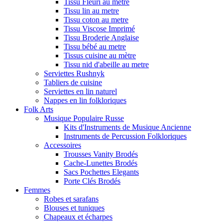
Tissu Fleuri au metre
Tissu lin au metre
Tissu coton au metre
Tissu Viscose Imprimé
Tissu Broderie Anglaise
Tissu bébé au metre
Tissus cuisine au mètre
Tissu nid d'abeille au metre
Serviettes Rushnyk
Tabliers de cuisine
Serviettes en lin naturel
Nappes en lin folkloriques
Folk Arts
Musique Populaire Russe
Kits d'Instruments de Musique Ancienne
Instruments de Percussion Folkloriques
Accessoires
Trousses Vanity Brodés
Cache-Lunettes Brodés
Sacs Pochettes Elegants
Porte Clés Brodés
Femmes
Robes et sarafans
Blouses et tuniques
Chapeaux et écharpes