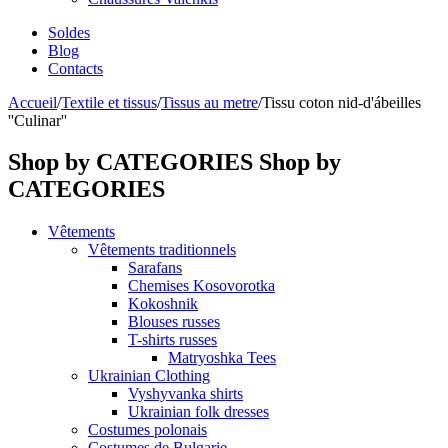
Soldes
Blog
Contacts
Accueil
/
Textile et tissus
/
Tissus au metre
/
Tissu coton nid-d'ábeilles
''Culinar''
Shop by CATEGORIES
Shop by
CATEGORIES
Vêtements
Vêtements traditionnels
Sarafans
Chemises Kosovorotka
Kokoshnik
Blouses russes
T-shirts russes
Matryoshka Tees
Ukrainian Clothing
Vyshyvanka shirts
Ukrainian folk dresses
Costumes polonais
Costumes de Bulgarie