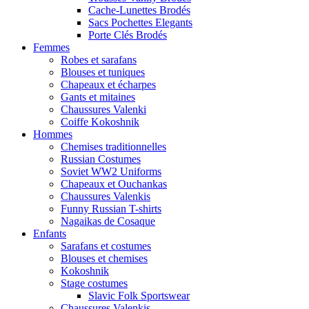
Cache-Lunettes Brodés
Sacs Pochettes Elegants
Porte Clés Brodés
Femmes
Robes et sarafans
Blouses et tuniques
Chapeaux et écharpes
Gants et mitaines
Chaussures Valenki
Coiffe Kokoshnik
Hommes
Chemises traditionnelles
Russian Costumes
Soviet WW2 Uniforms
Chapeaux et Ouchankas
Chaussures Valenkis
Funny Russian T-shirts
Nagaikas de Cosaque
Enfants
Sarafans et costumes
Blouses et chemises
Kokoshnik
Stage costumes
Slavic Folk Sportswear
Chaussures Valenkis