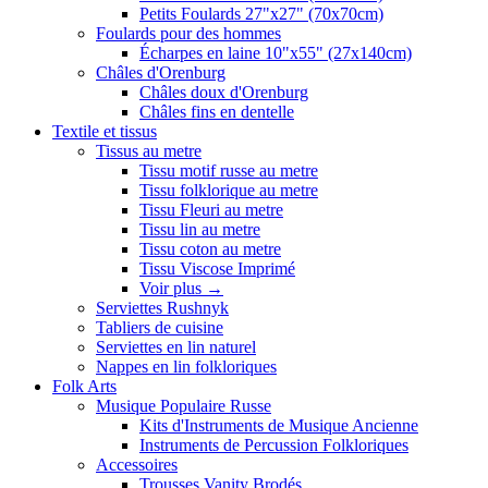
Petits Foulards 27"x27" (70x70cm)
Foulards pour des hommes
Écharpes en laine 10"x55" (27x140cm)
Châles d'Orenburg
Châles doux d'Orenburg
Châles fins en dentelle
Textile et tissus
Tissus au metre
Tissu motif russe au metre
Tissu folklorique au metre
Tissu Fleuri au metre
Tissu lin au metre
Tissu coton au metre
Tissu Viscose Imprimé
Voir plus
→
Serviettes Rushnyk
Tabliers de cuisine
Serviettes en lin naturel
Nappes en lin folkloriques
Folk Arts
Musique Populaire Russe
Kits d'Instruments de Musique Ancienne
Instruments de Percussion Folkloriques
Accessoires
Trousses Vanity Brodés