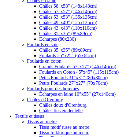
Châles en laine
Châles 58"x58" (148x148cm)
Châles 57"x57" (146x146cm)
Châles 53"x53" (135x135cm)
Châles 49"x49" (125x125cm)
Châles 43"x43" (110x110cm)
Châles 35"x35" (89x89cm)
Echarpes (80х230)
Foulards en soie
Châles 35"x35" (89x89cm)
Foulards 25"x25" (65x65cm)
Foulards en coton
Grands Foulards 57"x57" (146x146cm)
Foulards en Coton 45''x45'' (115x115cm)
Petits Foulards 31"x31" (80x80cm)
Petits Foulards 27"x27" (70x70cm)
Foulards pour des hommes
Écharpes en laine 10"x55" (27x140cm)
Châles d'Orenburg
Châles doux d'Orenburg
Châles fins en dentelle
Textile et tissus
Tissus au metre
Tissu motif russe au metre
Tissu folklorique au metre