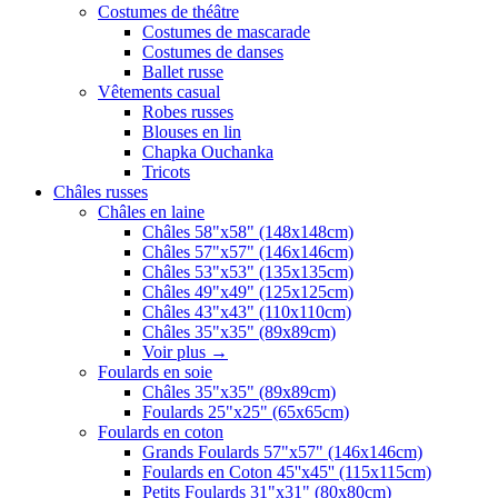
Costumes de théâtre
Costumes de mascarade
Costumes de danses
Ballet russe
Vêtements casual
Robes russes
Blouses en lin
Chapka Ouchanka
Tricots
Châles russes
Châles en laine
Châles 58"x58" (148x148cm)
Châles 57"x57" (146x146cm)
Châles 53"x53" (135x135cm)
Châles 49"x49" (125x125cm)
Châles 43"x43" (110x110cm)
Châles 35"x35" (89x89cm)
Voir plus
→
Foulards en soie
Châles 35"x35" (89x89cm)
Foulards 25"x25" (65x65cm)
Foulards en coton
Grands Foulards 57"x57" (146x146cm)
Foulards en Coton 45''x45'' (115x115cm)
Petits Foulards 31"x31" (80x80cm)