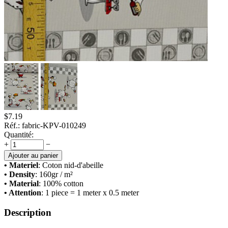
$
7.19
Réf.:
fabric-KPV-010249
Quantité:
+
−
Ajouter au panier
• Materiel
: Сoton nid-d'abeille
• Density
: 160
gr / m²
• Material
: 100% cotton
• Attention
: 1 piece = 1 meter x 0.5 meter
Description