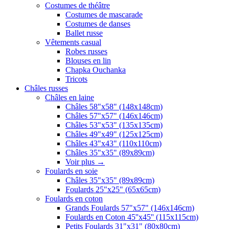
Costumes de théâtre
Costumes de mascarade
Costumes de danses
Ballet russe
Vêtements casual
Robes russes
Blouses en lin
Chapka Ouchanka
Tricots
Châles russes
Châles en laine
Châles 58"x58" (148x148cm)
Châles 57"x57" (146x146cm)
Châles 53"x53" (135x135cm)
Châles 49"x49" (125x125cm)
Châles 43"x43" (110x110cm)
Châles 35"x35" (89x89cm)
Voir plus
→
Foulards en soie
Châles 35"x35" (89x89cm)
Foulards 25"x25" (65x65cm)
Foulards en coton
Grands Foulards 57"x57" (146x146cm)
Foulards en Coton 45''x45'' (115x115cm)
Petits Foulards 31"x31" (80x80cm)