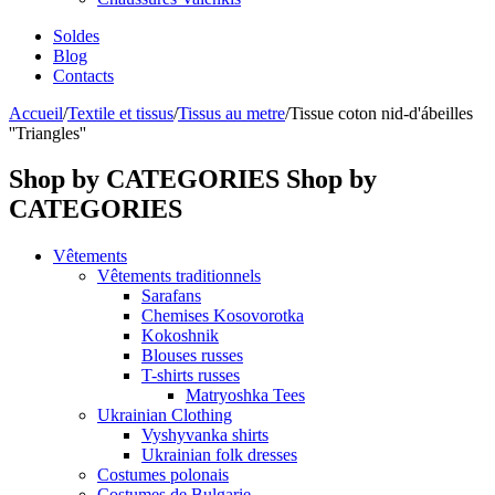
Soldes
Blog
Contacts
Accueil
/
Textile et tissus
/
Tissus au metre
/
Tissue coton nid-d'ábeilles
''Triangles''
Shop by CATEGORIES
Shop by
CATEGORIES
Vêtements
Vêtements traditionnels
Sarafans
Chemises Kosovorotka
Kokoshnik
Blouses russes
T-shirts russes
Matryoshka Tees
Ukrainian Clothing
Vyshyvanka shirts
Ukrainian folk dresses
Costumes polonais
Costumes de Bulgarie