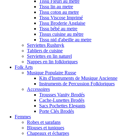
Tissu Fleuri au metre
Tissu lin au metre
Tissu coton au metre
Tissu Viscose Imprimé
Tissu Broderie Anglaise
Tissu bébé au metre
Tissus cuisine au mètre
Tissu nid d'abeille au metre
Serviettes Rushnyk
Tabliers de cuisine
Serviettes en lin naturel
Nappes en lin folkloriques
Folk Arts
Musique Populaire Russe
Kits d'Instruments de Musique Ancienne
Instruments de Percussion Folkloriques
Accessoires
Trousses Vanity Brodés
Cache-Lunettes Brodés
Sacs Pochettes Elegants
Porte Clés Brodés
Femmes
Robes et sarafans
Blouses et tuniques
Chapeaux et écharpes