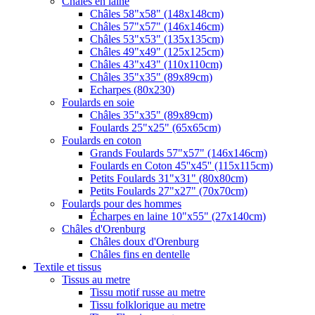
Châles en laine
Châles 58"x58" (148x148cm)
Châles 57"x57" (146x146cm)
Châles 53"x53" (135x135cm)
Châles 49"x49" (125x125cm)
Châles 43"x43" (110x110cm)
Châles 35"x35" (89x89cm)
Echarpes (80х230)
Foulards en soie
Châles 35"x35" (89x89cm)
Foulards 25"x25" (65x65cm)
Foulards en coton
Grands Foulards 57"x57" (146x146cm)
Foulards en Coton 45''x45'' (115x115cm)
Petits Foulards 31"x31" (80x80cm)
Petits Foulards 27"x27" (70x70cm)
Foulards pour des hommes
Écharpes en laine 10"x55" (27x140cm)
Châles d'Orenburg
Châles doux d'Orenburg
Châles fins en dentelle
Textile et tissus
Tissus au metre
Tissu motif russe au metre
Tissu folklorique au metre