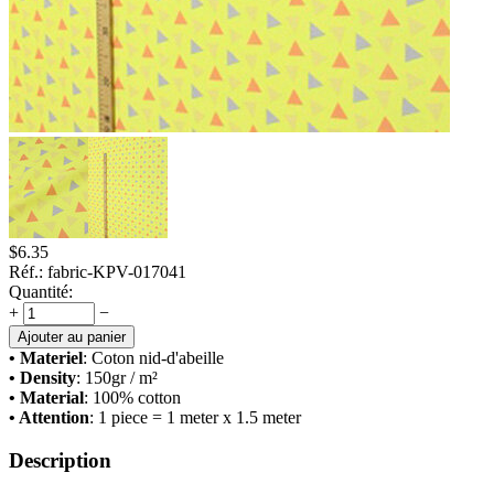
$
6.35
Réf.:
fabric-KPV-017041
Quantité:
+
−
Ajouter au panier
• Materiel
: Сoton nid-d'abeille
• Density
: 150
gr / m²
• Material
: 100% cotton
• Attention
: 1 piece = 1 meter x 1.5 meter
Description