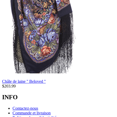
Châle de laine '' Beloved ''
$
203.99
INFO
Contactez-nous
Commande et livraison