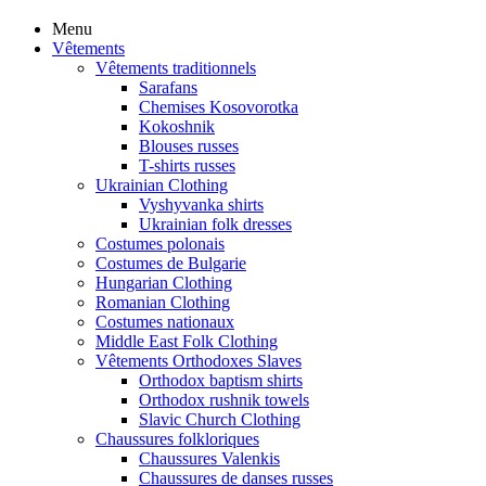
Menu
Vêtements
Vêtements traditionnels
Sarafans
Chemises Kosovorotka
Kokoshnik
Blouses russes
T-shirts russes
Ukrainian Clothing
Vyshyvanka shirts
Ukrainian folk dresses
Costumes polonais
Costumes de Bulgarie
Hungarian Clothing
Romanian Clothing
Costumes nationaux
Middle East Folk Clothing
Vêtements Orthodoxes Slaves
Orthodox baptism shirts
Orthodox rushnik towels
Slavic Church Clothing
Chaussures folkloriques
Chaussures Valenkis
Chaussures de danses russes