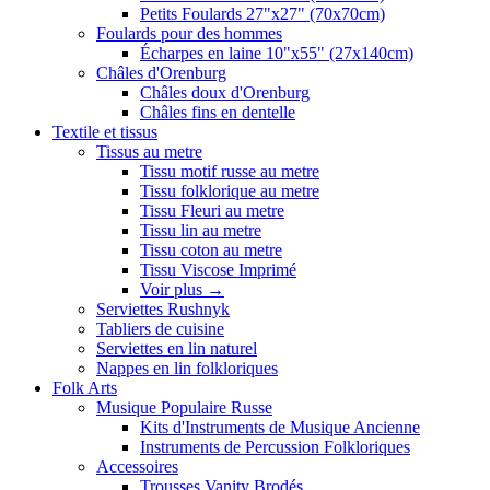
Petits Foulards 27"x27" (70x70cm)
Foulards pour des hommes
Écharpes en laine 10"x55" (27x140cm)
Châles d'Orenburg
Châles doux d'Orenburg
Châles fins en dentelle
Textile et tissus
Tissus au metre
Tissu motif russe au metre
Tissu folklorique au metre
Tissu Fleuri au metre
Tissu lin au metre
Tissu coton au metre
Tissu Viscose Imprimé
Voir plus
→
Serviettes Rushnyk
Tabliers de cuisine
Serviettes en lin naturel
Nappes en lin folkloriques
Folk Arts
Musique Populaire Russe
Kits d'Instruments de Musique Ancienne
Instruments de Percussion Folkloriques
Accessoires
Trousses Vanity Brodés