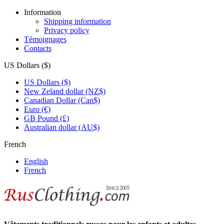
Information
Shipping information
Privacy policy
Témoignages
Contacts
US Dollars ($)
US Dollars ($)
New Zeland dollar (NZ$)
Canadian Dollar (Can$)
Euro (€)
GB Pound (£)
Australian dollar (AU$)
French
English
French