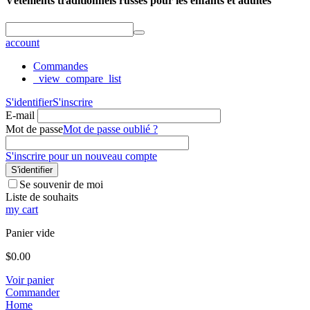
Vêtements traditionnels russes pour les enfants et adultes
account
Commandes
_view_compare_list
S'identifier
S'inscrire
E-mail
Mot de passe
Mot de passe oublié ?
S'inscrire pour un nouveau compte
S'identifier
Se souvenir de moi
Liste de souhaits
my cart
Panier vide
$
0.00
Voir panier
Commander
Home