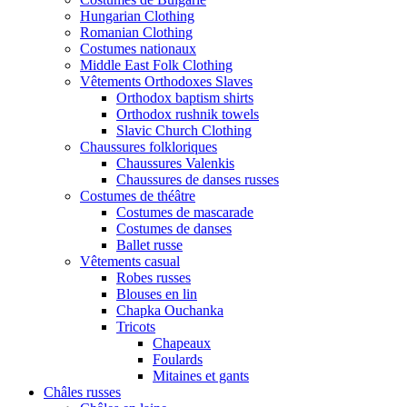
Hungarian Clothing
Romanian Clothing
Costumes nationaux
Middle East Folk Clothing
Vêtements Orthodoxes Slaves
Orthodox baptism shirts
Orthodox rushnik towels
Slavic Church Clothing
Chaussures folkloriques
Chaussures Valenkis
Chaussures de danses russes
Costumes de théâtre
Costumes de mascarade
Costumes de danses
Ballet russe
Vêtements casual
Robes russes
Blouses en lin
Chapka Ouchanka
Tricots
Chapeaux
Foulards
Mitaines et gants
Châles russes