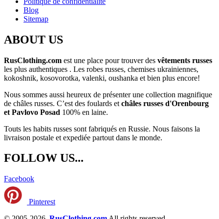
Politique de confidentialité
Blog
Sitemap
ABOUT US
RusClothing.com
est une place pour trouver des
vêtements russes
les plus
authentiques . Les robes russes, chemises ukrainiennes,
kokoshnik, kosovorotka, valenki, oushanka et bien plus encore!
Nous sommes aussi heureux de présenter une collection magnifique
de châles russes. C’est des foulards et
châles russes d'Orenbourg
et Pavlovo Posad
100% en laine.
Touts les habits russes sont fabriqués en Russie. Nous faisons la
livraison postale et expediée partout dans le monde.
FOLLOW US...
Facebook
Pinterest
© 2005-2026
RusClothing.com
All rights reserved.