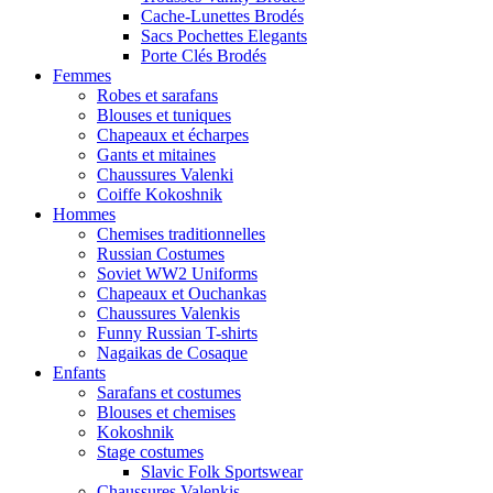
Cache-Lunettes Brodés
Sacs Pochettes Elegants
Porte Clés Brodés
Femmes
Robes et sarafans
Blouses et tuniques
Chapeaux et écharpes
Gants et mitaines
Chaussures Valenki
Coiffe Kokoshnik
Hommes
Chemises traditionnelles
Russian Costumes
Soviet WW2 Uniforms
Chapeaux et Ouchankas
Chaussures Valenkis
Funny Russian T-shirts
Nagaikas de Cosaque
Enfants
Sarafans et costumes
Blouses et chemises
Kokoshnik
Stage costumes
Slavic Folk Sportswear
Chaussures Valenkis