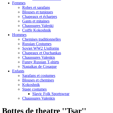
Femmes
Robes et sarafans
Blouses et tuniques
Chapeaux et écharpes
Gants et mitaines
Chaussures Valenki
Coiffe Kokoshnik
Hommes
Chemises traditionnelles
Russian Costumes
Soviet WW2 Uniforms
Chapeaux et Ouchankas
Chaussures Valenkis
Funny Russian T-shirts
Nagaikas de Cosaque
Enfants
Sarafans et costumes
Blouses et chemises
Kokoshnik
Stage costumes
Slavic Folk Sportswear
Chaussures Valenkis
Bottes de theatre ''Tsar''