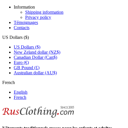
Information
Shipping information
Privacy policy
Témoignages
Contacts
US Dollars ($)
US Dollars ($)
New Zeland dollar (NZ$)
Canadian Dollar (Can$)
Euro (€)
GB Pound (£)
Australian dollar (AU$)
French
English
French