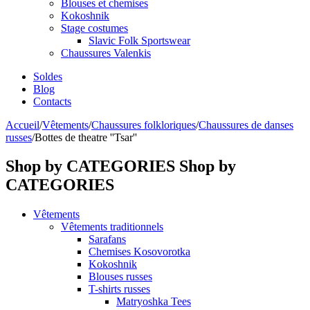
Blouses et chemises
Kokoshnik
Stage costumes
Slavic Folk Sportswear
Chaussures Valenkis
Soldes
Blog
Contacts
Accueil
/
Vêtements
/
Chaussures folkloriques
/
Chaussures de danses
russes
/
Bottes de theatre ''Tsar''
Shop by CATEGORIES
Shop by
CATEGORIES
Vêtements
Vêtements traditionnels
Sarafans
Chemises Kosovorotka
Kokoshnik
Blouses russes
T-shirts russes
Matryoshka Tees