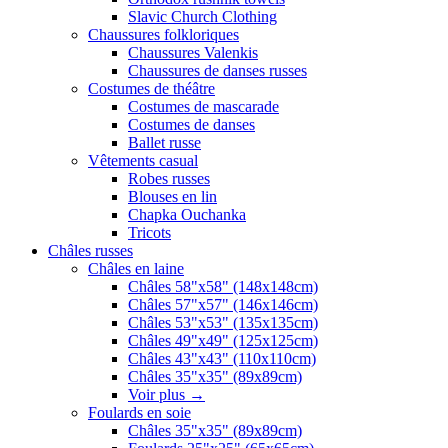
Slavic Church Clothing
Chaussures folkloriques
Chaussures Valenkis
Chaussures de danses russes
Costumes de théâtre
Costumes de mascarade
Costumes de danses
Ballet russe
Vêtements casual
Robes russes
Blouses en lin
Chapka Ouchanka
Tricots
Châles russes
Châles en laine
Châles 58"x58" (148x148cm)
Châles 57"x57" (146x146cm)
Châles 53"x53" (135x135cm)
Châles 49"x49" (125x125cm)
Châles 43"x43" (110x110cm)
Châles 35"x35" (89x89cm)
Voir plus
→
Foulards en soie
Châles 35"x35" (89x89cm)