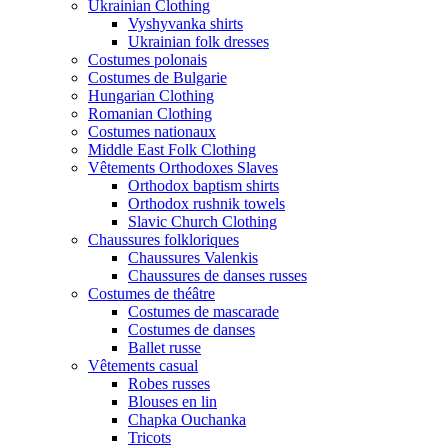
Ukrainian Clothing
Vyshyvanka shirts
Ukrainian folk dresses
Costumes polonais
Costumes de Bulgarie
Hungarian Clothing
Romanian Clothing
Costumes nationaux
Middle East Folk Clothing
Vêtements Orthodoxes Slaves
Orthodox baptism shirts
Orthodox rushnik towels
Slavic Church Clothing
Chaussures folkloriques
Chaussures Valenkis
Chaussures de danses russes
Costumes de théâtre
Costumes de mascarade
Costumes de danses
Ballet russe
Vêtements casual
Robes russes
Blouses en lin
Chapka Ouchanka
Tricots