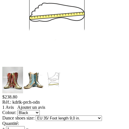
$
238.80
Réf.:
kdrlk-prch-odn
1
Avis
Ajouter un avis
Colour:
Dance shoes size:
Quantité:
+
−