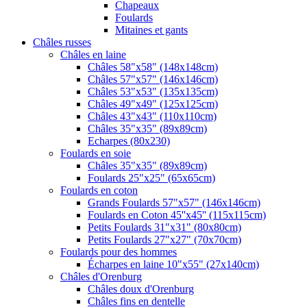
Chapeaux
Foulards
Mitaines et gants
Châles russes
Châles en laine
Châles 58"x58" (148x148cm)
Châles 57"x57" (146x146cm)
Châles 53"x53" (135x135cm)
Châles 49"x49" (125x125cm)
Châles 43"x43" (110x110cm)
Châles 35"x35" (89x89cm)
Echarpes (80х230)
Foulards en soie
Châles 35"x35" (89x89cm)
Foulards 25"x25" (65x65cm)
Foulards en coton
Grands Foulards 57"x57" (146x146cm)
Foulards en Coton 45''x45'' (115x115cm)
Petits Foulards 31"x31" (80x80cm)
Petits Foulards 27"x27" (70x70cm)
Foulards pour des hommes
Écharpes en laine 10"x55" (27x140cm)
Châles d'Orenburg
Châles doux d'Orenburg
Châles fins en dentelle