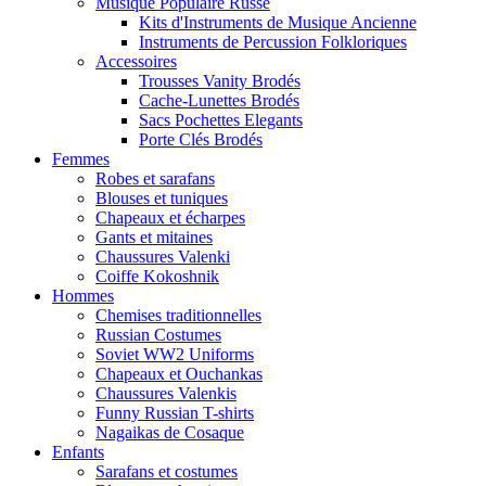
Musique Populaire Russe
Kits d'Instruments de Musique Ancienne
Instruments de Percussion Folkloriques
Accessoires
Trousses Vanity Brodés
Cache-Lunettes Brodés
Sacs Pochettes Elegants
Porte Clés Brodés
Femmes
Robes et sarafans
Blouses et tuniques
Chapeaux et écharpes
Gants et mitaines
Chaussures Valenki
Coiffe Kokoshnik
Hommes
Chemises traditionnelles
Russian Costumes
Soviet WW2 Uniforms
Chapeaux et Ouchankas
Chaussures Valenkis
Funny Russian T-shirts
Nagaikas de Cosaque
Enfants
Sarafans et costumes