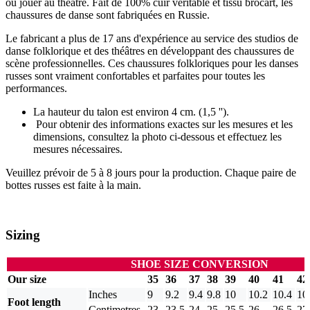
ou jouer au theatre. Fait de 100% cuir véritable et tissu brocart, les
chaussures de danse sont fabriquées en Russie.
Le fabricant a plus de 17 ans d'expérience au service des studios de
danse folklorique et des théâtres en développant des chaussures de
scène professionnelles. Ces chaussures folkloriques pour les danses
russes sont vraiment confortables et parfaites pour toutes les
performances.
La hauteur du talon est environ 4 cm. (1,5 '').
Pour obtenir des informations exactes sur les mesures et les
dimensions, consultez la photo ci-dessous et effectuez les
mesures nécessaires.
Veuillez prévoir de 5 à 8 jours pour la production. Chaque paire de
bottes russes est faite à la main.
Sizing
SHOE SIZE CONVERSION
Our size
35
36
37
38
39
40
41
42
Inches
9
9.2
9.4
9.8
10
10.2
10.4
10
Foot length
Centimetres
23
23.5
24
25
25.5
26
26.5
27