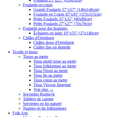
Foulards 25"x25" (65x65cm)
Foulards en coton
Grands Foulards 57"x57" (146x146cm)
Foulards en Coton 45''x45'' (115x115cm)
Petits Foulards 31"x31" (80x80cm)
Petits Foulards 27"x27" (70x70cm)
Foulards pour des hommes
Écharpes en laine 10"x55" (27x140cm)
Châles d'Orenburg
Châles doux d'Orenburg
Châles fins en dentelle
Textile et tissus
Tissus au metre
Tissu motif russe au metre
Tissu folklorique au metre
Tissu Fleuri au metre
Tissu lin au metre
Tissu coton au metre
Tissu Viscose Imprimé
Voir plus
→
Serviettes Rushnyk
Tabliers de cuisine
Serviettes en lin naturel
Nappes en lin folkloriques
Folk Arts