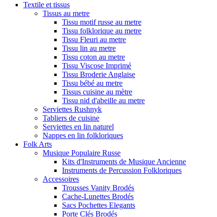
Textile et tissus
Tissus au metre
Tissu motif russe au metre
Tissu folklorique au metre
Tissu Fleuri au metre
Tissu lin au metre
Tissu coton au metre
Tissu Viscose Imprimé
Tissu Broderie Anglaise
Tissu bébé au metre
Tissus cuisine au mètre
Tissu nid d'abeille au metre
Serviettes Rushnyk
Tabliers de cuisine
Serviettes en lin naturel
Nappes en lin folkloriques
Folk Arts
Musique Populaire Russe
Kits d'Instruments de Musique Ancienne
Instruments de Percussion Folkloriques
Accessoires
Trousses Vanity Brodés
Cache-Lunettes Brodés
Sacs Pochettes Elegants
Porte Clés Brodés