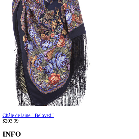
Châle de laine '' Beloved ''
$
203.99
INFO