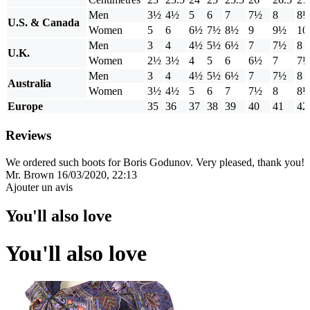
Men
3½
4½
5
6
7
7½
8
8
U.S. & Canada
Women
5
6
6½
7½
8½
9
9½
10
Men
3
4
4½
5½
6½
7
7½
8
U.K.
Women
2½
3½
4
5
6
6½
7
7
Men
3
4
4½
5½
6½
7
7½
8
Australia
Women
3½
4½
5
6
7
7½
8
8
Europe
35
36
37
38
39
40
41
42
Reviews
We ordered such boots for Boris Godunov. Very pleased, thank you!
Mr. Brown
16/03/2020, 22:13
Ajouter un avis
You'll also love
You'll also love