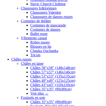
Slavic Church Clothing
Chaussures folkloriques
Chaussures Valenkis
Chaussures de danses russes
Costumes de théâtre
Costumes de mascarade
Costumes de danses
Ballet russe
Vêtements casual
Robes russes
Blouses en lin
Chapka Ouchanka
Tricots
Châles russes
Châles en laine
Châles 58"x58" (148x148cm)
Châles 57"x57" (146x146cm)
Châles 53"x53" (135x135cm)
Châles 49"x49" (125x125cm)
Châles 43"x43" (110x110cm)
Châles 35"x35" (89x89cm)
Voir plus
→
Foulards en soie
Châles 35"x35" (89x89cm)