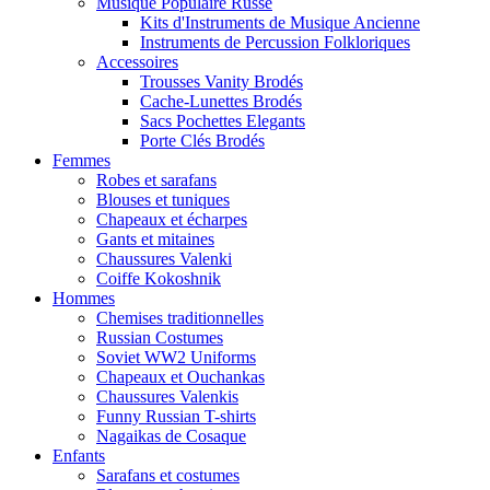
Musique Populaire Russe
Kits d'Instruments de Musique Ancienne
Instruments de Percussion Folkloriques
Accessoires
Trousses Vanity Brodés
Cache-Lunettes Brodés
Sacs Pochettes Elegants
Porte Clés Brodés
Femmes
Robes et sarafans
Blouses et tuniques
Chapeaux et écharpes
Gants et mitaines
Chaussures Valenki
Coiffe Kokoshnik
Hommes
Chemises traditionnelles
Russian Costumes
Soviet WW2 Uniforms
Chapeaux et Ouchankas
Chaussures Valenkis
Funny Russian T-shirts
Nagaikas de Cosaque
Enfants
Sarafans et costumes