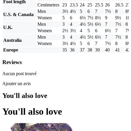
Foot length
Centimetres
23
23.5
24
25
25.5
26
26.5
27
Men
3½
4½
5
6
7
7½
8
8
U.S. & Canada
Women
5
6
6½
7½
8½
9
9½
10
Men
3
4
4½
5½
6½
7
7½
8
U.K.
Women
2½
3½
4
5
6
6½
7
7
Men
3
4
4½
5½
6½
7
7½
8
Australia
Women
3½
4½
5
6
7
7½
8
8
Europe
35
36
37
38
39
40
41
42
Reviews
Aucun post trouvé
Ajouter un avis
You'll also love
You'll also love