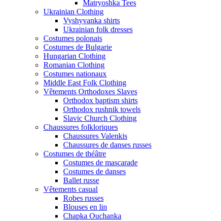
Matryoshka Tees
Ukrainian Clothing
Vyshyvanka shirts
Ukrainian folk dresses
Costumes polonais
Costumes de Bulgarie
Hungarian Clothing
Romanian Clothing
Costumes nationaux
Middle East Folk Clothing
Vêtements Orthodoxes Slaves
Orthodox baptism shirts
Orthodox rushnik towels
Slavic Church Clothing
Chaussures folkloriques
Chaussures Valenkis
Chaussures de danses russes
Costumes de théâtre
Costumes de mascarade
Costumes de danses
Ballet russe
Vêtements casual
Robes russes
Blouses en lin
Chapka Ouchanka