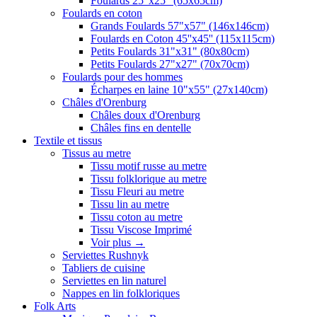
Foulards 25"x25" (65x65cm)
Foulards en coton
Grands Foulards 57"x57" (146x146cm)
Foulards en Coton 45''x45'' (115x115cm)
Petits Foulards 31"x31" (80x80cm)
Petits Foulards 27"x27" (70x70cm)
Foulards pour des hommes
Écharpes en laine 10"x55" (27x140cm)
Châles d'Orenburg
Châles doux d'Orenburg
Châles fins en dentelle
Textile et tissus
Tissus au metre
Tissu motif russe au metre
Tissu folklorique au metre
Tissu Fleuri au metre
Tissu lin au metre
Tissu coton au metre
Tissu Viscose Imprimé
Voir plus
→
Serviettes Rushnyk
Tabliers de cuisine
Serviettes en lin naturel
Nappes en lin folkloriques
Folk Arts