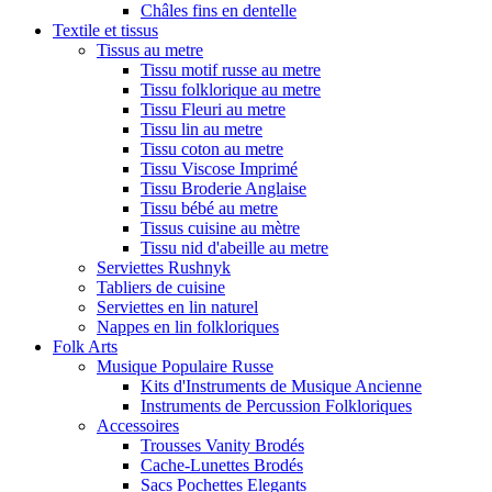
Châles fins en dentelle
Textile et tissus
Tissus au metre
Tissu motif russe au metre
Tissu folklorique au metre
Tissu Fleuri au metre
Tissu lin au metre
Tissu coton au metre
Tissu Viscose Imprimé
Tissu Broderie Anglaise
Tissu bébé au metre
Tissus cuisine au mètre
Tissu nid d'abeille au metre
Serviettes Rushnyk
Tabliers de cuisine
Serviettes en lin naturel
Nappes en lin folkloriques
Folk Arts
Musique Populaire Russe
Kits d'Instruments de Musique Ancienne
Instruments de Percussion Folkloriques
Accessoires
Trousses Vanity Brodés
Cache-Lunettes Brodés
Sacs Pochettes Elegants