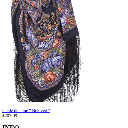
Châle de laine '' Beloved ''
$
203.99
INFO