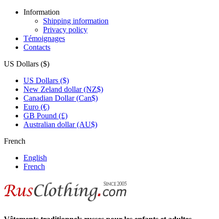
Information
Shipping information
Privacy policy
Témoignages
Contacts
US Dollars ($)
US Dollars ($)
New Zeland dollar (NZ$)
Canadian Dollar (Can$)
Euro (€)
GB Pound (£)
Australian dollar (AU$)
French
English
French