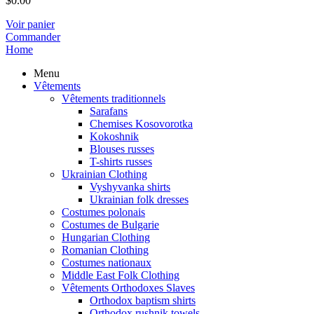
$
0.00
Voir panier
Commander
Home
Menu
Vêtements
Vêtements traditionnels
Sarafans
Chemises Kosovorotka
Kokoshnik
Blouses russes
T-shirts russes
Ukrainian Clothing
Vyshyvanka shirts
Ukrainian folk dresses
Costumes polonais
Costumes de Bulgarie
Hungarian Clothing
Romanian Clothing
Costumes nationaux
Middle East Folk Clothing
Vêtements Orthodoxes Slaves
Orthodox baptism shirts
Orthodox rushnik towels