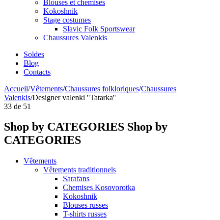
Blouses et chemises
Kokoshnik
Stage costumes
Slavic Folk Sportswear
Chaussures Valenkis
Soldes
Blog
Contacts
Accueil
/
Vêtements
/
Chaussures folkloriques
/
Chaussures
Valenkis
/
Designer valenki ''Tatarka''
33
de
51
Shop by CATEGORIES
Shop by
CATEGORIES
Vêtements
Vêtements traditionnels
Sarafans
Chemises Kosovorotka
Kokoshnik
Blouses russes
T-shirts russes