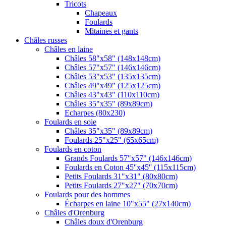
Tricots
Chapeaux
Foulards
Mitaines et gants
Châles russes
Châles en laine
Châles 58"x58" (148x148cm)
Châles 57"x57" (146x146cm)
Châles 53"x53" (135x135cm)
Châles 49"x49" (125x125cm)
Châles 43"x43" (110x110cm)
Châles 35"x35" (89x89cm)
Echarpes (80х230)
Foulards en soie
Châles 35"x35" (89x89cm)
Foulards 25"x25" (65x65cm)
Foulards en coton
Grands Foulards 57"x57" (146x146cm)
Foulards en Coton 45''x45'' (115x115cm)
Petits Foulards 31"x31" (80x80cm)
Petits Foulards 27"x27" (70x70cm)
Foulards pour des hommes
Écharpes en laine 10"x55" (27x140cm)
Châles d'Orenburg
Châles doux d'Orenburg