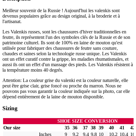
Meilleur souvenir de la Russie ! Aujourd'hui les valenkis sont
devenus populaires grâce au design original, à la broderie et à
l'artisanat.
Les Valenkis russes, sont les chaussures d'hiver traditionnelles en
feutre, ils représentent l'un des symboles clés de la Russie et de son
patrimoine culturel. Ils sont de 100% en laine de mouton qu'est
utilisée pour fabriquer des chaussures de feutre sans couture,
chaudes et saines selon la technologie russe unique. Les Valenkis
ont un effet curatif contre la grippe, les maladies rhumatismales, et
aussi ils ont un effet d'un massage des pieds. Les Valenkis résistent à
la température moins 40 degrés.
Attention: La couleur grise du valenki est la couleur naturelle, elle
peut être grise clair, grise foncé ou proche du marron. Nous ne
pouvons pas vous garantir la couleur indiquée sur la photo, car elle
dépend entièrement de la laine de mouton disponible.
Sizing
SHOE SIZE CONVERSION
Our size
35
36
37
38
39
40
41
42
Inches
9
9.2
9.4
9.8
10
10.2
10.4
10