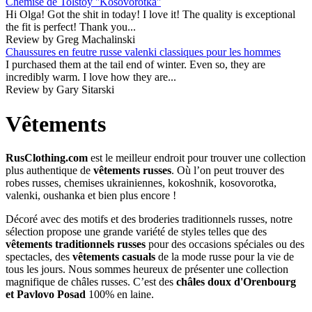
Chemise de Tolstoy ''Kosovorotka''
Hi Olga! Got the shit in today! I love it! The quality is exceptional
the fit is perfect! Thank you...
Review by Greg Machalinski
Chaussures en feutre russe valenki classiques pour les hommes
I purchased them at the tail end of winter. Even so, they are
incredibly warm. I love how they are...
Review by Gary Sitarski
Vêtements
RusClothing.com
est le meilleur endroit pour trouver une collection
plus authentique de
vêtements russes
. Où l’on peut trouver des
robes russes, chemises ukrainiennes, kokoshnik, kosovorotka,
valenki, oushanka et bien plus encore !
Décoré avec des motifs et des broderies traditionnels russes, notre
sélection propose une grande variété de styles telles que des
vêtements traditionnels russes
pour des occasions spéciales ou des
spectacles, des
vêtements casuals
de la mode russe pour la vie de
tous les jours. Nous sommes heureux de présenter une collection
magnifique de châles russes. C’est des
châles doux d'Orenbourg
et Pavlovo Posad
100% en laine.