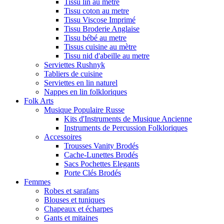
Tissu lin au metre
Tissu coton au metre
Tissu Viscose Imprimé
Tissu Broderie Anglaise
Tissu bébé au metre
Tissus cuisine au mètre
Tissu nid d'abeille au metre
Serviettes Rushnyk
Tabliers de cuisine
Serviettes en lin naturel
Nappes en lin folkloriques
Folk Arts
Musique Populaire Russe
Kits d'Instruments de Musique Ancienne
Instruments de Percussion Folkloriques
Accessoires
Trousses Vanity Brodés
Cache-Lunettes Brodés
Sacs Pochettes Elegants
Porte Clés Brodés
Femmes
Robes et sarafans
Blouses et tuniques
Chapeaux et écharpes
Gants et mitaines