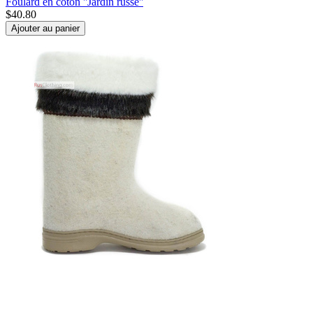
Foulard en coton ''Jardin russe''
$
40.80
Ajouter au panier