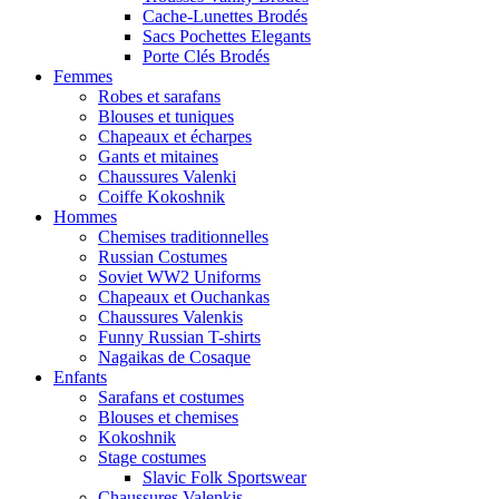
Cache-Lunettes Brodés
Sacs Pochettes Elegants
Porte Clés Brodés
Femmes
Robes et sarafans
Blouses et tuniques
Chapeaux et écharpes
Gants et mitaines
Chaussures Valenki
Coiffe Kokoshnik
Hommes
Chemises traditionnelles
Russian Costumes
Soviet WW2 Uniforms
Chapeaux et Ouchankas
Chaussures Valenkis
Funny Russian T-shirts
Nagaikas de Cosaque
Enfants
Sarafans et costumes
Blouses et chemises
Kokoshnik
Stage costumes
Slavic Folk Sportswear
Chaussures Valenkis