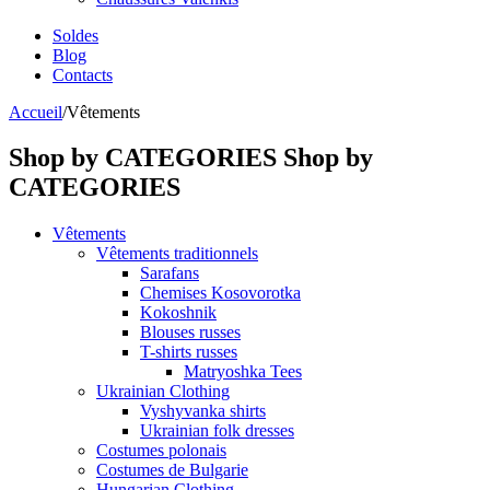
Soldes
Blog
Contacts
Accueil
/
Vêtements
Shop by CATEGORIES
Shop by
CATEGORIES
Vêtements
Vêtements traditionnels
Sarafans
Chemises Kosovorotka
Kokoshnik
Blouses russes
T-shirts russes
Matryoshka Tees
Ukrainian Clothing
Vyshyvanka shirts
Ukrainian folk dresses
Costumes polonais
Costumes de Bulgarie
Hungarian Clothing