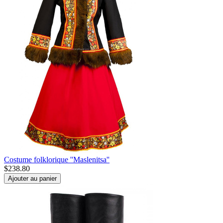
Costume folklorique ''Maslenitsa''
$
238.80
Ajouter au panier