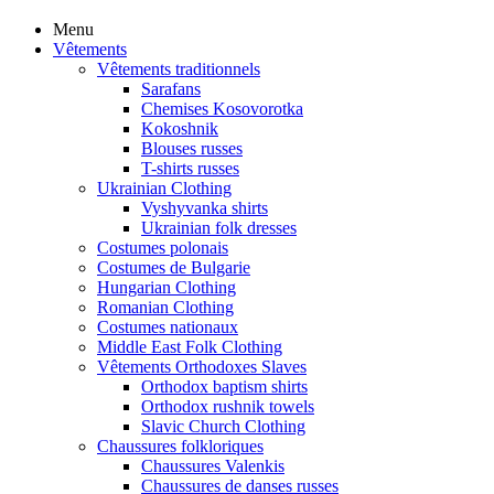
Menu
Vêtements
Vêtements traditionnels
Sarafans
Chemises Kosovorotka
Kokoshnik
Blouses russes
T-shirts russes
Ukrainian Clothing
Vyshyvanka shirts
Ukrainian folk dresses
Costumes polonais
Costumes de Bulgarie
Hungarian Clothing
Romanian Clothing
Costumes nationaux
Middle East Folk Clothing
Vêtements Orthodoxes Slaves
Orthodox baptism shirts
Orthodox rushnik towels
Slavic Church Clothing
Chaussures folkloriques
Chaussures Valenkis
Chaussures de danses russes