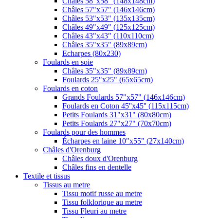
Châles 58"x58" (148x148cm)
Châles 57"x57" (146x146cm)
Châles 53"x53" (135x135cm)
Châles 49"x49" (125x125cm)
Châles 43"x43" (110x110cm)
Châles 35"x35" (89x89cm)
Echarpes (80х230)
Foulards en soie
Châles 35"x35" (89x89cm)
Foulards 25"x25" (65x65cm)
Foulards en coton
Grands Foulards 57"x57" (146x146cm)
Foulards en Coton 45''x45'' (115x115cm)
Petits Foulards 31"x31" (80x80cm)
Petits Foulards 27"x27" (70x70cm)
Foulards pour des hommes
Écharpes en laine 10"x55" (27x140cm)
Châles d'Orenburg
Châles doux d'Orenburg
Châles fins en dentelle
Textile et tissus
Tissus au metre
Tissu motif russe au metre
Tissu folklorique au metre
Tissu Fleuri au metre