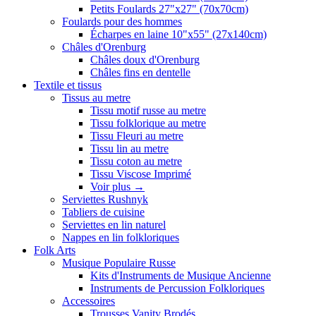
Petits Foulards 27"x27" (70x70cm)
Foulards pour des hommes
Écharpes en laine 10"x55" (27x140cm)
Châles d'Orenburg
Châles doux d'Orenburg
Châles fins en dentelle
Textile et tissus
Tissus au metre
Tissu motif russe au metre
Tissu folklorique au metre
Tissu Fleuri au metre
Tissu lin au metre
Tissu coton au metre
Tissu Viscose Imprimé
Voir plus
→
Serviettes Rushnyk
Tabliers de cuisine
Serviettes en lin naturel
Nappes en lin folkloriques
Folk Arts
Musique Populaire Russe
Kits d'Instruments de Musique Ancienne
Instruments de Percussion Folkloriques
Accessoires
Trousses Vanity Brodés