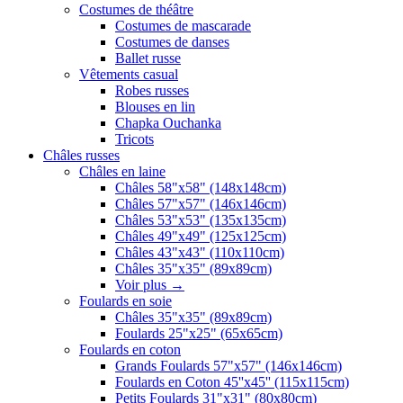
Costumes de théâtre
Costumes de mascarade
Costumes de danses
Ballet russe
Vêtements casual
Robes russes
Blouses en lin
Chapka Ouchanka
Tricots
Châles russes
Châles en laine
Châles 58"x58" (148x148cm)
Châles 57"x57" (146x146cm)
Châles 53"x53" (135x135cm)
Châles 49"x49" (125x125cm)
Châles 43"x43" (110x110cm)
Châles 35"x35" (89x89cm)
Voir plus
→
Foulards en soie
Châles 35"x35" (89x89cm)
Foulards 25"x25" (65x65cm)
Foulards en coton
Grands Foulards 57"x57" (146x146cm)
Foulards en Coton 45''x45'' (115x115cm)
Petits Foulards 31"x31" (80x80cm)