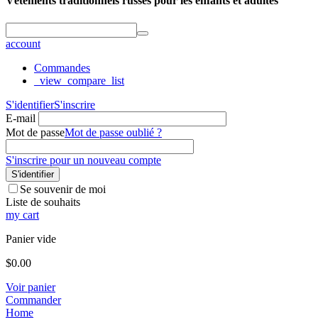
Vêtements traditionnels russes pour les enfants et adultes
account
Commandes
_view_compare_list
S'identifier
S'inscrire
E-mail
Mot de passe
Mot de passe oublié ?
S'inscrire pour un nouveau compte
S'identifier
Se souvenir de moi
Liste de souhaits
my cart
Panier vide
$
0.00
Voir panier
Commander
Home