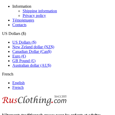
Information
Shipping information
Privacy policy
Témoignages
Contacts
US Dollars ($)
US Dollars ($)
New Zeland dollar (NZ$)
Canadian Dollar (Can$)
Euro (€)
GB Pound (£)
Australian dollar (AU$)
French
English
French