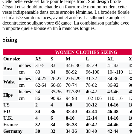
Cette belle veste est faite pour le temps froid. Son design brodé
élégant et sa doublure chaude en fourrure de mouton rendent cette
veste indispensable dans toute armoire féminine. La broderie florale
est réalisée sur deux faces, avant et arrière. La silhouette ample et
décontractée souligne votre élégance. La combinaison parfaite avec
n'importe quelle blouse en lin à manches longues.
Sizing
WOMEN CLOTHES SIZING
Our size
XS
S
M
L
XL
X
inches
31½
33
34½-36
38-39
41-43
45
Bust
cm
80
84
88-92
96-100
104-110
11
inches
24-25
26-27
27½-29
31-32
34-36
38
Waist
cm
62-64
66-68
70-74
78-82
86-92
98
inches
34
35-36
37-38½
40-42
43-46
48
Hips
cm
86
90-92
94-98
102-106
110-116
12
US
2
4
6-8
10-12
14-16
18
EU
34
36
38-40
42-44
46-48
50
U.K.
4
6
8-10
12-14
14-16
18
France
32
34
36-38
40-42
44-46
48
Germany
30
32
34-36
38-40
42-44
46