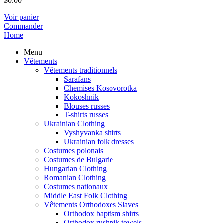
$
0.00
Voir panier
Commander
Home
Menu
Vêtements
Vêtements traditionnels
Sarafans
Chemises Kosovorotka
Kokoshnik
Blouses russes
T-shirts russes
Ukrainian Clothing
Vyshyvanka shirts
Ukrainian folk dresses
Costumes polonais
Costumes de Bulgarie
Hungarian Clothing
Romanian Clothing
Costumes nationaux
Middle East Folk Clothing
Vêtements Orthodoxes Slaves
Orthodox baptism shirts
Orthodox rushnik towels