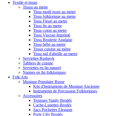
Textile et tissus
Tissus au metre
Tissu motif russe au metre
Tissu folklorique au metre
Tissu Fleuri au metre
Tissu lin au metre
Tissu coton au metre
Tissu Viscose Imprimé
Tissu Broderie Anglaise
Tissu bébé au metre
Tissus cuisine au mètre
Tissu nid d'abeille au metre
Serviettes Rushnyk
Tabliers de cuisine
Serviettes en lin naturel
Nappes en lin folkloriques
Folk Arts
Musique Populaire Russe
Kits d'Instruments de Musique Ancienne
Instruments de Percussion Folkloriques
Accessoires
Trousses Vanity Brodés
Cache-Lunettes Brodés
Sacs Pochettes Elegants
Porte Clés Brodés