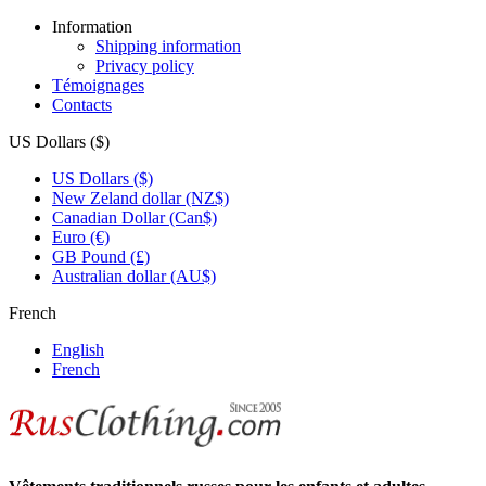
Information
Shipping information
Privacy policy
Témoignages
Contacts
US Dollars ($)
US Dollars ($)
New Zeland dollar (NZ$)
Canadian Dollar (Can$)
Euro (€)
GB Pound (£)
Australian dollar (AU$)
French
English
French