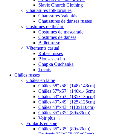
Slavic Church Clothing
Chaussures folkloriques
Chaussures Valenkis
Chaussures de danses russes
Costumes de théâtre
Costumes de mascarade
Costumes de danses
Ballet russe
Vêtements casual
Robes russes
Blouses en lin
Chapka Ouchanka
Tricots
Châles russes
Châles en laine
Châles 58"x58" (148x148cm)
Châles 57"x57" (146x146cm)
Châles 53"x53" (135x135cm)
Châles 49"x49" (125x125cm)
Châles 43"x43" (110x110cm)
Châles 35"x35" (89x89cm)
Voir plus
→
Foulards en soie
Châles 35"x35" (89x89cm)