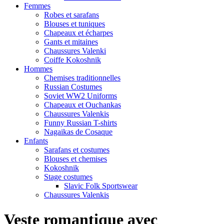
Femmes
Robes et sarafans
Blouses et tuniques
Chapeaux et écharpes
Gants et mitaines
Chaussures Valenki
Coiffe Kokoshnik
Hommes
Chemises traditionnelles
Russian Costumes
Soviet WW2 Uniforms
Chapeaux et Ouchankas
Chaussures Valenkis
Funny Russian T-shirts
Nagaikas de Cosaque
Enfants
Sarafans et costumes
Blouses et chemises
Kokoshnik
Stage costumes
Slavic Folk Sportswear
Chaussures Valenkis
Veste romantique avec