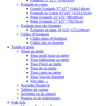
Foulards 25"x25" (65x65cm)
Foulards en coton
Grands Foulards 57"x57" (146x146cm)
Foulards en Coton 45''x45'' (115x115cm)
Petits Foulards 31"x31" (80x80cm)
Petits Foulards 27"x27" (70x70cm)
Foulards pour des hommes
Écharpes en laine 10"x55" (27x140cm)
Châles d'Orenburg
Châles doux d'Orenburg
Châles fins en dentelle
Textile et tissus
Tissus au metre
Tissu motif russe au metre
Tissu folklorique au metre
Tissu Fleuri au metre
Tissu lin au metre
Tissu coton au metre
Tissu Viscose Imprimé
Voir plus
→
Serviettes Rushnyk
Tabliers de cuisine
Serviettes en lin naturel
Nappes en lin folkloriques
Folk Arts