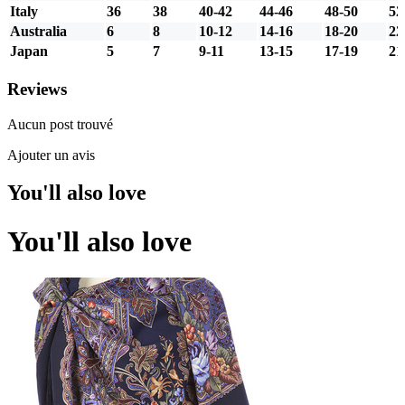
Italy
36
38
40-42
44-46
48-50
52
Australia
6
8
10-12
14-16
18-20
22
Japan
5
7
9-11
13-15
17-19
21
Reviews
Aucun post trouvé
Ajouter un avis
You'll also love
You'll also love