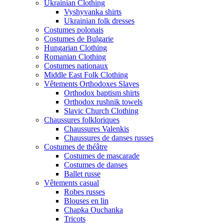
Ukrainian Clothing
Vyshyvanka shirts
Ukrainian folk dresses
Costumes polonais
Costumes de Bulgarie
Hungarian Clothing
Romanian Clothing
Costumes nationaux
Middle East Folk Clothing
Vêtements Orthodoxes Slaves
Orthodox baptism shirts
Orthodox rushnik towels
Slavic Church Clothing
Chaussures folkloriques
Chaussures Valenkis
Chaussures de danses russes
Costumes de théâtre
Costumes de mascarade
Costumes de danses
Ballet russe
Vêtements casual
Robes russes
Blouses en lin
Chapka Ouchanka
Tricots