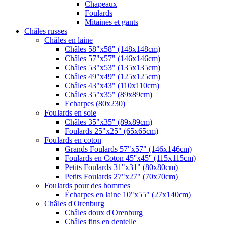
Chapeaux
Foulards
Mitaines et gants
Châles russes
Châles en laine
Châles 58"x58" (148x148cm)
Châles 57"x57" (146x146cm)
Châles 53"x53" (135x135cm)
Châles 49"x49" (125x125cm)
Châles 43"x43" (110x110cm)
Châles 35"x35" (89x89cm)
Echarpes (80х230)
Foulards en soie
Châles 35"x35" (89x89cm)
Foulards 25"x25" (65x65cm)
Foulards en coton
Grands Foulards 57"x57" (146x146cm)
Foulards en Coton 45''x45'' (115x115cm)
Petits Foulards 31"x31" (80x80cm)
Petits Foulards 27"x27" (70x70cm)
Foulards pour des hommes
Écharpes en laine 10"x55" (27x140cm)
Châles d'Orenburg
Châles doux d'Orenburg
Châles fins en dentelle