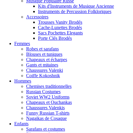
Musique Populaire Russe
Kits d'Instruments de Musique Ancienne
Instruments de Percussion Folkloriques
Accessoires
Trousses Vanity Brodés
Cache-Lunettes Brodés
Sacs Pochettes Elegants
Porte Clés Brodés
Femmes
Robes et sarafans
Blouses et tuniques
Chapeaux et écharpes
Gants et mitaines
Chaussures Valenki
Coiffe Kokoshnik
Hommes
Chemises traditionnelles
Russian Costumes
Soviet WW2 Uniforms
Chapeaux et Ouchankas
Chaussures Valenkis
Funny Russian T-shirts
Nagaikas de Cosaque
Enfants
Sarafans et costumes