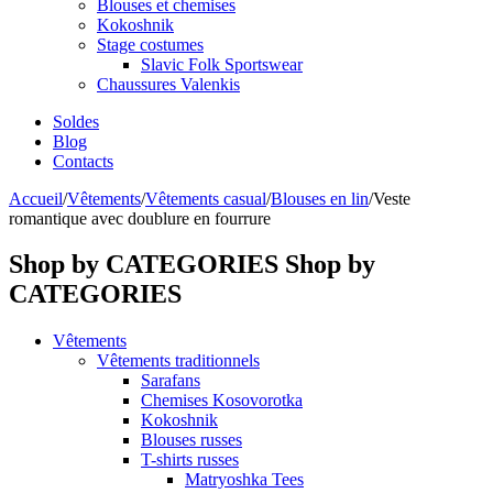
Blouses et chemises
Kokoshnik
Stage costumes
Slavic Folk Sportswear
Chaussures Valenkis
Soldes
Blog
Contacts
Accueil
/
Vêtements
/
Vêtements casual
/
Blouses en lin
/
Veste
romantique avec doublure en fourrure
Shop by CATEGORIES
Shop by
CATEGORIES
Vêtements
Vêtements traditionnels
Sarafans
Chemises Kosovorotka
Kokoshnik
Blouses russes
T-shirts russes
Matryoshka Tees