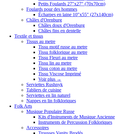
Petits Foulards 27"x27" (70x70cm)
Foulards pour des hommes
Écharpes en laine 10"x55" (27x140cm)
Châles d'Orenburg
Châles doux d'Orenburg
Châles fins en dentelle
Textile et tissus
Tissus au metre
Tissu motif russe au metre
Tissu folklorique au metre
Tissu Fleuri au metre
Tissu lin au metre
Tissu coton au metre
Tissu Viscose Imprimé
Voir plus
→
Serviettes Rushnyk
Tabliers de cuisine
Serviettes en lin naturel
Nappes en lin folkloriques
Folk Arts
Musique Populaire Russe
Kits d'Instruments de Musique Ancienne
Instruments de Percussion Folkloriques
Accessoires
Trousses Vanity Brodés