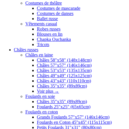
Costumes de théâtre
Costumes de mascarade
Costumes de danses
Ballet russe
Vêtements casual
Robes russes
Blouses en lin
Chapka Ouchanka
Tricots
Châles russes
Châles en laine
Châles 58"x58" (148x148cm)
Châles 57"x57" (146x146cm)
Châles 53"x53" (135x135cm)
Châles 49"x49" (125x125cm)
Châles 43"x43" (110x110cm)
Châles 35"x35" (89x89cm)
Voir plus
→
Foulards en soie
Châles 35"x35" (89x89cm)
Foulards 25"x25" (65x65cm)
Foulards en coton
Grands Foulards 57"x57" (146x146cm)
Foulards en Coton 45''x45'' (115x115cm)
Petits Foulards 31"x31" (80x80cm)