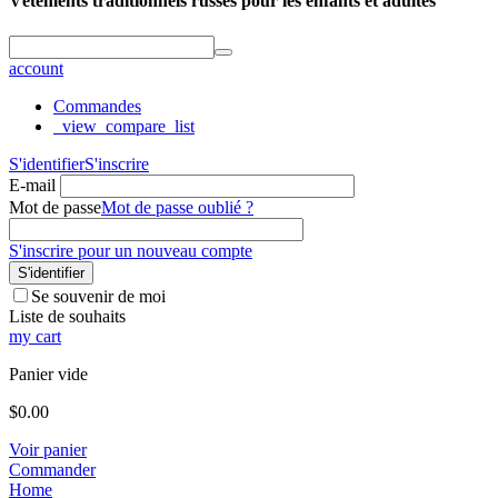
Vêtements traditionnels russes pour les enfants et adultes
account
Commandes
_view_compare_list
S'identifier
S'inscrire
E-mail
Mot de passe
Mot de passe oublié ?
S'inscrire pour un nouveau compte
S'identifier
Se souvenir de moi
Liste de souhaits
my cart
Panier vide
$
0.00
Voir panier
Commander
Home