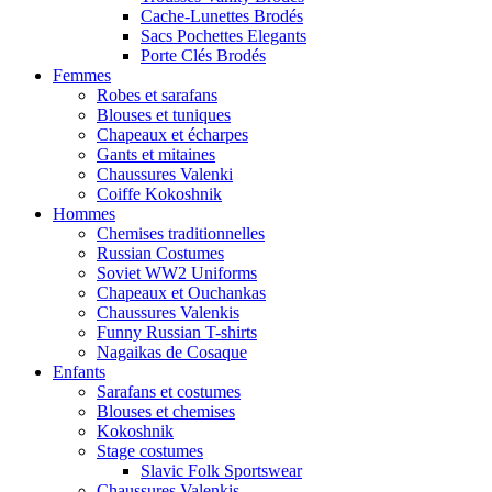
Cache-Lunettes Brodés
Sacs Pochettes Elegants
Porte Clés Brodés
Femmes
Robes et sarafans
Blouses et tuniques
Chapeaux et écharpes
Gants et mitaines
Chaussures Valenki
Coiffe Kokoshnik
Hommes
Chemises traditionnelles
Russian Costumes
Soviet WW2 Uniforms
Chapeaux et Ouchankas
Chaussures Valenkis
Funny Russian T-shirts
Nagaikas de Cosaque
Enfants
Sarafans et costumes
Blouses et chemises
Kokoshnik
Stage costumes
Slavic Folk Sportswear
Chaussures Valenkis