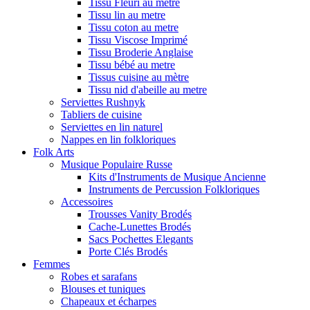
Tissu Fleuri au metre
Tissu lin au metre
Tissu coton au metre
Tissu Viscose Imprimé
Tissu Broderie Anglaise
Tissu bébé au metre
Tissus cuisine au mètre
Tissu nid d'abeille au metre
Serviettes Rushnyk
Tabliers de cuisine
Serviettes en lin naturel
Nappes en lin folkloriques
Folk Arts
Musique Populaire Russe
Kits d'Instruments de Musique Ancienne
Instruments de Percussion Folkloriques
Accessoires
Trousses Vanity Brodés
Cache-Lunettes Brodés
Sacs Pochettes Elegants
Porte Clés Brodés
Femmes
Robes et sarafans
Blouses et tuniques
Chapeaux et écharpes