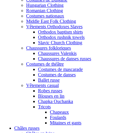
Hungarian Clothing
Romanian Clothing
Costumes nationaux
Middle East Folk Clothing
Vêtements Orthodoxes Slaves
Orthodox baptism shirts
Orthodox rushnik towels
Slavic Church Clothing
Chaussures folkloriques
Chaussures Valenkis
Chaussures de danses russes
Costumes de théâtre
Costumes de mascarade
Costumes de danses
Ballet russe
Vêtements casual
Robes russes
Blouses en lin
Chapka Ouchanka
Tricots
Chapeaux
Foulards
Mitaines et gants
Châles russes