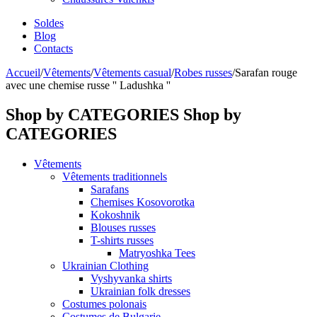
Soldes
Blog
Contacts
Accueil
/
Vêtements
/
Vêtements casual
/
Robes russes
/
Sarafan rouge
avec une chemise russe '' Ladushka ''
Shop by CATEGORIES
Shop by
CATEGORIES
Vêtements
Vêtements traditionnels
Sarafans
Chemises Kosovorotka
Kokoshnik
Blouses russes
T-shirts russes
Matryoshka Tees
Ukrainian Clothing
Vyshyvanka shirts
Ukrainian folk dresses
Costumes polonais
Costumes de Bulgarie