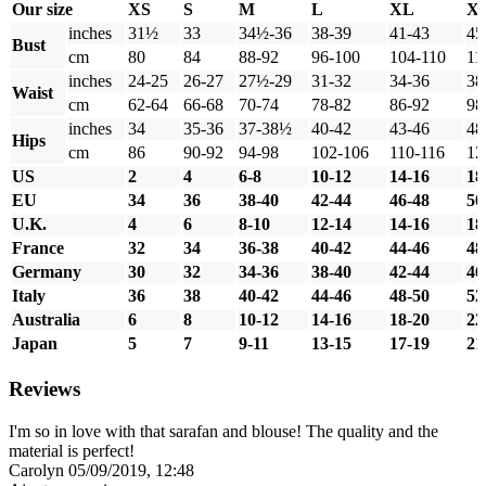
Our size
XS
S
M
L
XL
X
inches
31½
33
34½-36
38-39
41-43
45
Bust
cm
80
84
88-92
96-100
104-110
11
inches
24-25
26-27
27½-29
31-32
34-36
38
Waist
cm
62-64
66-68
70-74
78-82
86-92
98
inches
34
35-36
37-38½
40-42
43-46
48
Hips
cm
86
90-92
94-98
102-106
110-116
12
US
2
4
6-8
10-12
14-16
18
EU
34
36
38-40
42-44
46-48
50
U.K.
4
6
8-10
12-14
14-16
18
France
32
34
36-38
40-42
44-46
48
Germany
30
32
34-36
38-40
42-44
46
Italy
36
38
40-42
44-46
48-50
52
Australia
6
8
10-12
14-16
18-20
22
Japan
5
7
9-11
13-15
17-19
21
Reviews
I'm so in love with that sarafan and blouse! The quality and the
material is perfect!
Carolyn
05/09/2019, 12:48