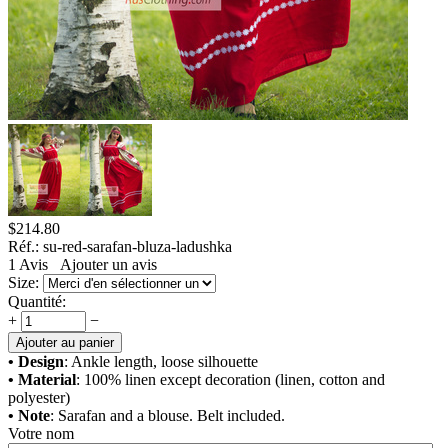
$
214.80
Réf.:
su-red-sarafan-bluza-ladushka
1
Avis
Ajouter un avis
Size:
Quantité:
+
−
Ajouter au panier
• Design
: Ankle length, loose silhouette
• Material
: 100% linen except decoration (linen, cotton and
polyester)
• Note
: Sarafan and a blouse. Belt included.
Votre nom