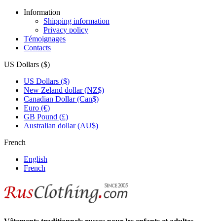
Information
Shipping information
Privacy policy
Témoignages
Contacts
US Dollars ($)
US Dollars ($)
New Zeland dollar (NZ$)
Canadian Dollar (Can$)
Euro (€)
GB Pound (£)
Australian dollar (AU$)
French
English
French