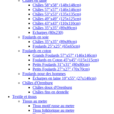
Châles en laine
Châles 58"x58" (148x148cm)
Châles 57"x57" (146x146cm)
Châles 53"x53" (135x135cm)
Châles 49"x49" (125x125cm)
Châles 43"x43" (110x110cm)
Châles 35"x35" (89x89cm)
Echarpes (80х230)
Foulards en soie
Châles 35"x35" (89x89cm)
Foulards 25"x25" (65x65cm)
Foulards en coton
Grands Foulards 57"x57" (146x146cm)
Foulards en Coton 45''x45'' (115x115cm)
Petits Foulards 31"x31" (80x80cm)
Petits Foulards 27"x27" (70x70cm)
Foulards pour des hommes
Écharpes en laine 10"x55" (27x140cm)
Châles d'Orenburg
Châles doux d'Orenburg
Châles fins en dentelle
Textile et tissus
Tissus au metre
Tissu motif russe au metre
Tissu folklorique au metre