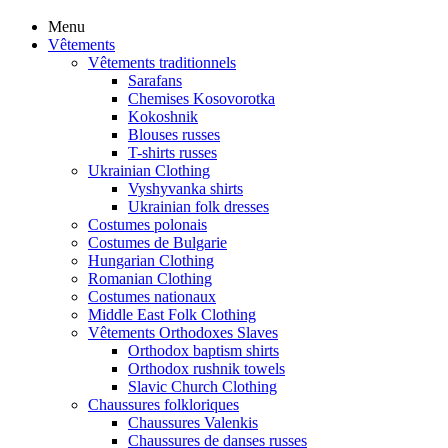
Menu
Vêtements
Vêtements traditionnels
Sarafans
Chemises Kosovorotka
Kokoshnik
Blouses russes
T-shirts russes
Ukrainian Clothing
Vyshyvanka shirts
Ukrainian folk dresses
Costumes polonais
Costumes de Bulgarie
Hungarian Clothing
Romanian Clothing
Costumes nationaux
Middle East Folk Clothing
Vêtements Orthodoxes Slaves
Orthodox baptism shirts
Orthodox rushnik towels
Slavic Church Clothing
Chaussures folkloriques
Chaussures Valenkis
Chaussures de danses russes