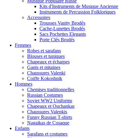
Musique Populaire Russe
Kits d'Instruments de Musique Ancienne
Instruments de Percussion Folkloriques
Accessoires
Trousses Vanity Brodés
Cache-Lunettes Brodés
Sacs Pochettes Elegants
Porte Clés Brodés
Femmes
Robes et sarafans
Blouses et tuniques
Chapeaux et écharpes
Gants et mitaines
Chaussures Valenki
Coiffe Kokoshnik
Hommes
Chemises traditionnelles
Russian Costumes
Soviet WW2 Uniforms
Chapeaux et Ouchankas
Chaussures Valenkis
Funny Russian T-shirts
Nagaikas de Cosaque
Enfants
Sarafans et costumes