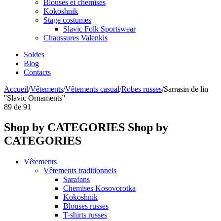
Blouses et chemises
Kokoshnik
Stage costumes
Slavic Folk Sportswear
Chaussures Valenkis
Soldes
Blog
Contacts
Accueil
/
Vêtements
/
Vêtements casual
/
Robes russes
/
Sarrasin de lin
''Slavic Ornaments''
89
de
91
Shop by CATEGORIES
Shop by
CATEGORIES
Vêtements
Vêtements traditionnels
Sarafans
Chemises Kosovorotka
Kokoshnik
Blouses russes
T-shirts russes