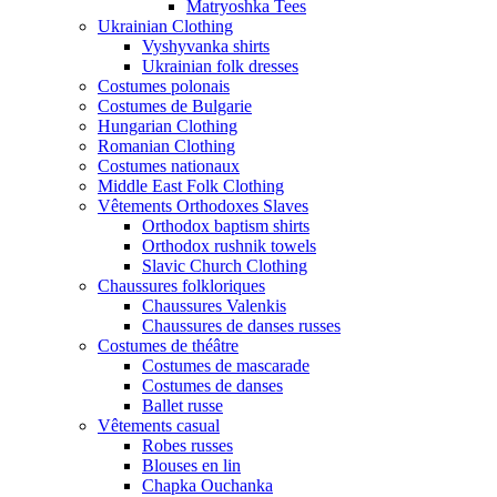
Matryoshka Tees
Ukrainian Clothing
Vyshyvanka shirts
Ukrainian folk dresses
Costumes polonais
Costumes de Bulgarie
Hungarian Clothing
Romanian Clothing
Costumes nationaux
Middle East Folk Clothing
Vêtements Orthodoxes Slaves
Orthodox baptism shirts
Orthodox rushnik towels
Slavic Church Clothing
Chaussures folkloriques
Chaussures Valenkis
Chaussures de danses russes
Costumes de théâtre
Costumes de mascarade
Costumes de danses
Ballet russe
Vêtements casual
Robes russes
Blouses en lin
Chapka Ouchanka