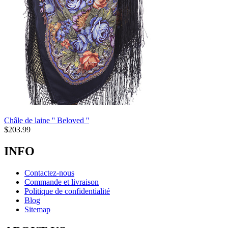
Châle de laine '' Beloved ''
$
203.99
INFO
Contactez-nous
Commande et livraison
Politique de confidentialité
Blog
Sitemap