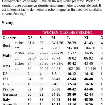
Décontractée, cette robe Slave en lin sera votre préférée. Porter un
sarafan russe comme ça signifie simplement être toujours élégant. Il
est tellement facile de mettre la robe longue en lin avec des sandales
et vous êtes top!
Sizing
WOMEN CLOTHES SIZING
Our size
XS
S
M
L
XL
X
inches
31½
33
34½-36
38-39
41-43
45
Bust
cm
80
84
88-92
96-100
104-110
11
inches
24-25
26-27
27½-29
31-32
34-36
38
Waist
cm
62-64
66-68
70-74
78-82
86-92
98
inches
34
35-36
37-38½
40-42
43-46
48
Hips
cm
86
90-92
94-98
102-106
110-116
12
US
2
4
6-8
10-12
14-16
18
EU
34
36
38-40
42-44
46-48
50
U.K.
4
6
8-10
12-14
14-16
18
France
32
34
36-38
40-42
44-46
48
Germany
30
32
34-36
38-40
42-44
46
Italy
36
38
40-42
44-46
48-50
52
Australia
6
8
10-12
14-16
18-20
22