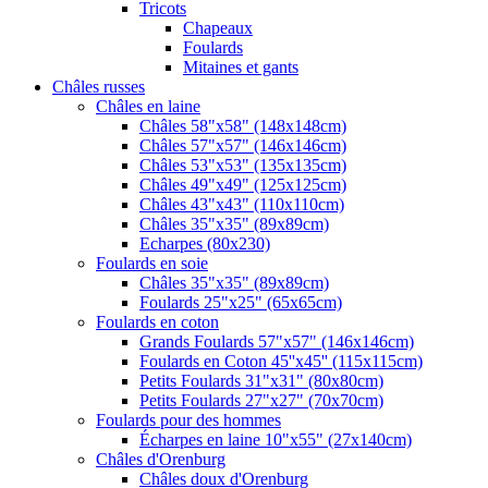
Tricots
Chapeaux
Foulards
Mitaines et gants
Châles russes
Châles en laine
Châles 58"x58" (148x148cm)
Châles 57"x57" (146x146cm)
Châles 53"x53" (135x135cm)
Châles 49"x49" (125x125cm)
Châles 43"x43" (110x110cm)
Châles 35"x35" (89x89cm)
Echarpes (80х230)
Foulards en soie
Châles 35"x35" (89x89cm)
Foulards 25"x25" (65x65cm)
Foulards en coton
Grands Foulards 57"x57" (146x146cm)
Foulards en Coton 45''x45'' (115x115cm)
Petits Foulards 31"x31" (80x80cm)
Petits Foulards 27"x27" (70x70cm)
Foulards pour des hommes
Écharpes en laine 10"x55" (27x140cm)
Châles d'Orenburg
Châles doux d'Orenburg