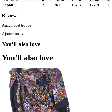
Japan
5
7
9-11
13-15
17-19
21
Reviews
Aucun post trouvé
Ajouter un avis
You'll also love
You'll also love