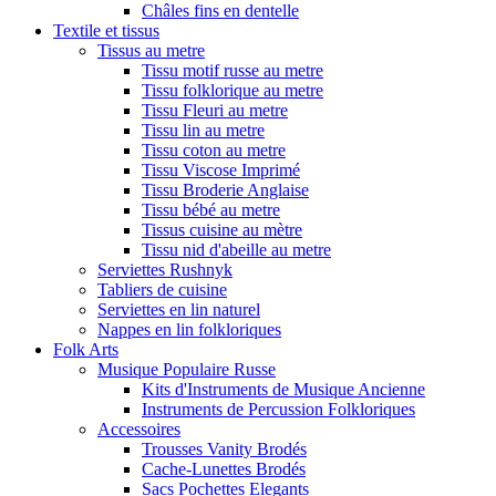
Châles fins en dentelle
Textile et tissus
Tissus au metre
Tissu motif russe au metre
Tissu folklorique au metre
Tissu Fleuri au metre
Tissu lin au metre
Tissu coton au metre
Tissu Viscose Imprimé
Tissu Broderie Anglaise
Tissu bébé au metre
Tissus cuisine au mètre
Tissu nid d'abeille au metre
Serviettes Rushnyk
Tabliers de cuisine
Serviettes en lin naturel
Nappes en lin folkloriques
Folk Arts
Musique Populaire Russe
Kits d'Instruments de Musique Ancienne
Instruments de Percussion Folkloriques
Accessoires
Trousses Vanity Brodés
Cache-Lunettes Brodés
Sacs Pochettes Elegants