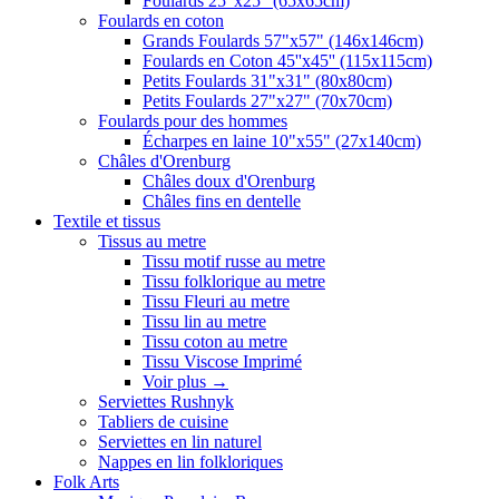
Foulards 25"x25" (65x65cm)
Foulards en coton
Grands Foulards 57"x57" (146x146cm)
Foulards en Coton 45''x45'' (115x115cm)
Petits Foulards 31"x31" (80x80cm)
Petits Foulards 27"x27" (70x70cm)
Foulards pour des hommes
Écharpes en laine 10"x55" (27x140cm)
Châles d'Orenburg
Châles doux d'Orenburg
Châles fins en dentelle
Textile et tissus
Tissus au metre
Tissu motif russe au metre
Tissu folklorique au metre
Tissu Fleuri au metre
Tissu lin au metre
Tissu coton au metre
Tissu Viscose Imprimé
Voir plus
→
Serviettes Rushnyk
Tabliers de cuisine
Serviettes en lin naturel
Nappes en lin folkloriques
Folk Arts