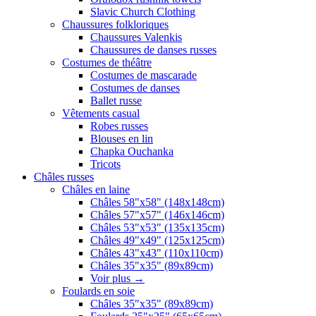
Slavic Church Clothing
Chaussures folkloriques
Chaussures Valenkis
Chaussures de danses russes
Costumes de théâtre
Costumes de mascarade
Costumes de danses
Ballet russe
Vêtements casual
Robes russes
Blouses en lin
Chapka Ouchanka
Tricots
Châles russes
Châles en laine
Châles 58"x58" (148x148cm)
Châles 57"x57" (146x146cm)
Châles 53"x53" (135x135cm)
Châles 49"x49" (125x125cm)
Châles 43"x43" (110x110cm)
Châles 35"x35" (89x89cm)
Voir plus
→
Foulards en soie
Châles 35"x35" (89x89cm)