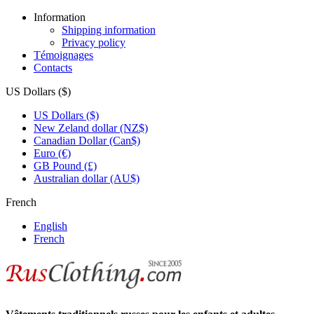
Information
Shipping information
Privacy policy
Témoignages
Contacts
US Dollars ($)
US Dollars ($)
New Zeland dollar (NZ$)
Canadian Dollar (Can$)
Euro (€)
GB Pound (£)
Australian dollar (AU$)
French
English
French