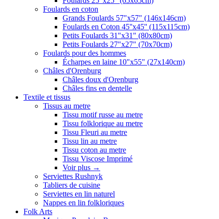
Foulards 25"x25" (65x65cm)
Foulards en coton
Grands Foulards 57"x57" (146x146cm)
Foulards en Coton 45''x45'' (115x115cm)
Petits Foulards 31"x31" (80x80cm)
Petits Foulards 27"x27" (70x70cm)
Foulards pour des hommes
Écharpes en laine 10"x55" (27x140cm)
Châles d'Orenburg
Châles doux d'Orenburg
Châles fins en dentelle
Textile et tissus
Tissus au metre
Tissu motif russe au metre
Tissu folklorique au metre
Tissu Fleuri au metre
Tissu lin au metre
Tissu coton au metre
Tissu Viscose Imprimé
Voir plus
→
Serviettes Rushnyk
Tabliers de cuisine
Serviettes en lin naturel
Nappes en lin folkloriques
Folk Arts