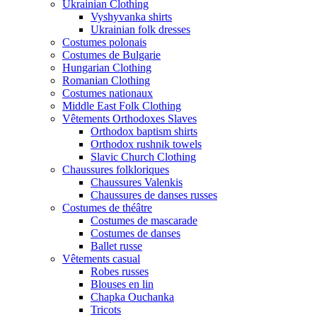
Ukrainian Clothing
Vyshyvanka shirts
Ukrainian folk dresses
Costumes polonais
Costumes de Bulgarie
Hungarian Clothing
Romanian Clothing
Costumes nationaux
Middle East Folk Clothing
Vêtements Orthodoxes Slaves
Orthodox baptism shirts
Orthodox rushnik towels
Slavic Church Clothing
Chaussures folkloriques
Chaussures Valenkis
Chaussures de danses russes
Costumes de théâtre
Costumes de mascarade
Costumes de danses
Ballet russe
Vêtements casual
Robes russes
Blouses en lin
Chapka Ouchanka
Tricots