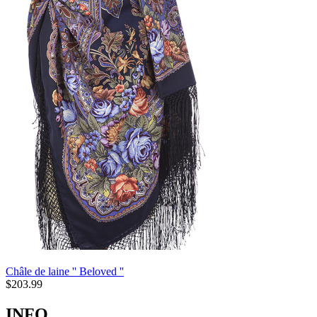
Châle de laine '' Beloved ''
$
203.99
INFO