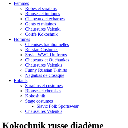
Femmes
Robes et sarafans
Blouses et tuniques
Chapeaux et écharpes
Gants et mitaines
Chaussures Valenki
Coiffe Kokoshnik
Hommes
Chemises traditionnelles
Russian Costumes
Soviet WW2 Uniforms
Chapeaux et Ouchankas
Chaussures Valenkis
Funny Russian T-shirts
Nagaikas de Cosaque
Enfants
Sarafans et costumes
Blouses et chemises
Kokoshnik
Stage costumes
Slavic Folk Sportswear
Chaussures Valenkis
Kokochnik russe diadème