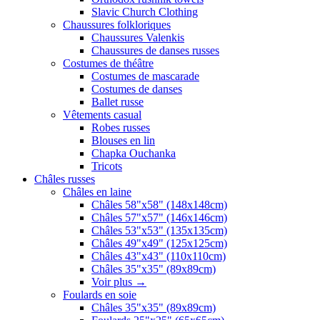
Slavic Church Clothing
Chaussures folkloriques
Chaussures Valenkis
Chaussures de danses russes
Costumes de théâtre
Costumes de mascarade
Costumes de danses
Ballet russe
Vêtements casual
Robes russes
Blouses en lin
Chapka Ouchanka
Tricots
Châles russes
Châles en laine
Châles 58"x58" (148x148cm)
Châles 57"x57" (146x146cm)
Châles 53"x53" (135x135cm)
Châles 49"x49" (125x125cm)
Châles 43"x43" (110x110cm)
Châles 35"x35" (89x89cm)
Voir plus
→
Foulards en soie
Châles 35"x35" (89x89cm)