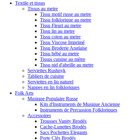
Textile et tissus
Tissus au metre
Tissu motif russe au metre
Tissu folklorique au metre
Tissu Fleuri au metre
Tissu lin au metre
Tissu coton au metre
Tissu Viscose Imprimé
Tissu Broderie Anglaise
Tissu bébé au metre
Tissus cuisine au mètre
Tissu nid d'abeille au metre
Serviettes Rushnyk
Tabliers de cuisine
Serviettes en lin naturel
Nappes en lin folkloriques
Folk Arts
Musique Populaire Russe
Kits d'Instruments de Musique Ancienne
Instruments de Percussion Folkloriques
Accessoires
Trousses Vanity Brodés
Cache-Lunettes Brodés
Sacs Pochettes Elegants
Porte Clés Brodés