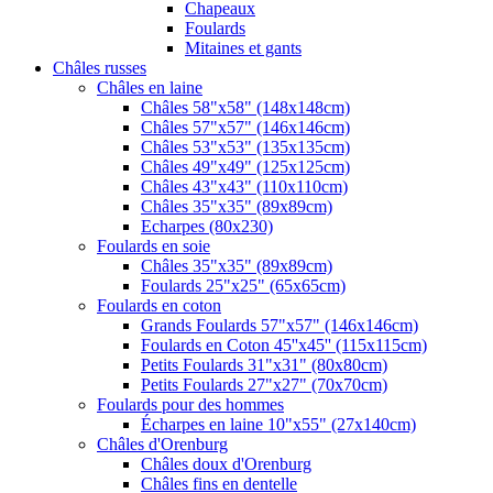
Chapeaux
Foulards
Mitaines et gants
Châles russes
Châles en laine
Châles 58"x58" (148x148cm)
Châles 57"x57" (146x146cm)
Châles 53"x53" (135x135cm)
Châles 49"x49" (125x125cm)
Châles 43"x43" (110x110cm)
Châles 35"x35" (89x89cm)
Echarpes (80х230)
Foulards en soie
Châles 35"x35" (89x89cm)
Foulards 25"x25" (65x65cm)
Foulards en coton
Grands Foulards 57"x57" (146x146cm)
Foulards en Coton 45''x45'' (115x115cm)
Petits Foulards 31"x31" (80x80cm)
Petits Foulards 27"x27" (70x70cm)
Foulards pour des hommes
Écharpes en laine 10"x55" (27x140cm)
Châles d'Orenburg
Châles doux d'Orenburg
Châles fins en dentelle