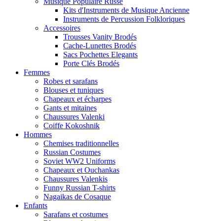
Musique Populaire Russe
Kits d'Instruments de Musique Ancienne
Instruments de Percussion Folkloriques
Accessoires
Trousses Vanity Brodés
Cache-Lunettes Brodés
Sacs Pochettes Elegants
Porte Clés Brodés
Femmes
Robes et sarafans
Blouses et tuniques
Chapeaux et écharpes
Gants et mitaines
Chaussures Valenki
Coiffe Kokoshnik
Hommes
Chemises traditionnelles
Russian Costumes
Soviet WW2 Uniforms
Chapeaux et Ouchankas
Chaussures Valenkis
Funny Russian T-shirts
Nagaikas de Cosaque
Enfants
Sarafans et costumes