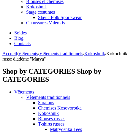
Blouses et chemises
Kokoshnik
Stage costumes
Slavic Folk Sportswear
Chaussures Valenkis
Soldes
Blog
Contacts
Accueil
/
Vêtements
/
Vêtements traditionnels
/
Kokoshnik
/
Kokochnik
russe diadème ''Marya''
Shop by CATEGORIES
Shop by
CATEGORIES
Vêtements
Vêtements traditionnels
Sarafans
Chemises Kosovorotka
Kokoshnik
Blouses russes
T-shirts russes
Matryoshka Tees