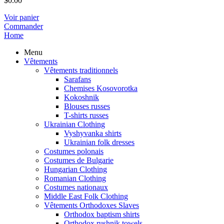
$
0.00
Voir panier
Commander
Home
Menu
Vêtements
Vêtements traditionnels
Sarafans
Chemises Kosovorotka
Kokoshnik
Blouses russes
T-shirts russes
Ukrainian Clothing
Vyshyvanka shirts
Ukrainian folk dresses
Costumes polonais
Costumes de Bulgarie
Hungarian Clothing
Romanian Clothing
Costumes nationaux
Middle East Folk Clothing
Vêtements Orthodoxes Slaves
Orthodox baptism shirts
Orthodox rushnik towels