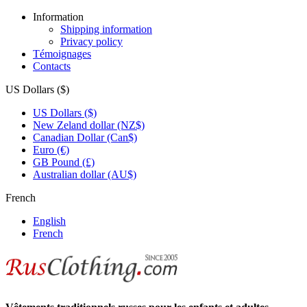
Information
Shipping information
Privacy policy
Témoignages
Contacts
US Dollars ($)
US Dollars ($)
New Zeland dollar (NZ$)
Canadian Dollar (Can$)
Euro (€)
GB Pound (£)
Australian dollar (AU$)
French
English
French