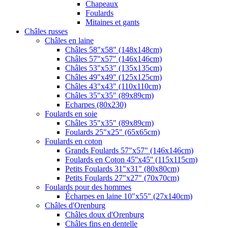
Chapeaux
Foulards
Mitaines et gants
Châles russes
Châles en laine
Châles 58"x58" (148x148cm)
Châles 57"x57" (146x146cm)
Châles 53"x53" (135x135cm)
Châles 49"x49" (125x125cm)
Châles 43"x43" (110x110cm)
Châles 35"x35" (89x89cm)
Echarpes (80х230)
Foulards en soie
Châles 35"x35" (89x89cm)
Foulards 25"x25" (65x65cm)
Foulards en coton
Grands Foulards 57"x57" (146x146cm)
Foulards en Coton 45''x45'' (115x115cm)
Petits Foulards 31"x31" (80x80cm)
Petits Foulards 27"x27" (70x70cm)
Foulards pour des hommes
Écharpes en laine 10"x55" (27x140cm)
Châles d'Orenburg
Châles doux d'Orenburg
Châles fins en dentelle