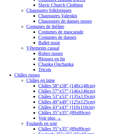
Slavic Church Clothing
Chaussures folkloriques
Chaussures Valenkis
Chaussures de danses russes
Costumes de théâtre
Costumes de mascarade
Costumes de danses
Ballet russe
Vêtements casual
Robes russes
Blouses en lin
Chapka Ouchanka
Tricots
Châles russes
Châles en laine
Châles 58"x58" (148x148cm)
Châles 57"x57" (146x146cm)
Châles 53"x53" (135x135cm)
Châles 49"x49" (125x125cm)
Châles 43"x43" (110x110cm)
Châles 35"x35" (89x89cm)
Voir plus
→
Foulards en soie
Châles 35"x35" (89x89cm)