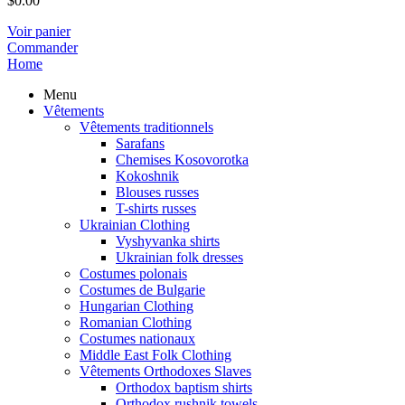
$
0.00
Voir panier
Commander
Home
Menu
Vêtements
Vêtements traditionnels
Sarafans
Chemises Kosovorotka
Kokoshnik
Blouses russes
T-shirts russes
Ukrainian Clothing
Vyshyvanka shirts
Ukrainian folk dresses
Costumes polonais
Costumes de Bulgarie
Hungarian Clothing
Romanian Clothing
Costumes nationaux
Middle East Folk Clothing
Vêtements Orthodoxes Slaves
Orthodox baptism shirts
Orthodox rushnik towels