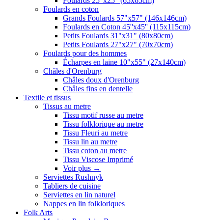
Foulards 25"x25" (65x65cm)
Foulards en coton
Grands Foulards 57"x57" (146x146cm)
Foulards en Coton 45''x45'' (115x115cm)
Petits Foulards 31"x31" (80x80cm)
Petits Foulards 27"x27" (70x70cm)
Foulards pour des hommes
Écharpes en laine 10"x55" (27x140cm)
Châles d'Orenburg
Châles doux d'Orenburg
Châles fins en dentelle
Textile et tissus
Tissus au metre
Tissu motif russe au metre
Tissu folklorique au metre
Tissu Fleuri au metre
Tissu lin au metre
Tissu coton au metre
Tissu Viscose Imprimé
Voir plus
→
Serviettes Rushnyk
Tabliers de cuisine
Serviettes en lin naturel
Nappes en lin folkloriques
Folk Arts