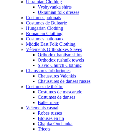
Ukrainian Clothing
Vyshyvanka shirts
Ukrainian folk dresses
Costumes polonais
Costumes de Bulgarie
Hungarian Clothing
Romanian Clothing
Costumes nationaux
Middle East Folk Clothing
Vêtements Orthodoxes Slaves
Orthodox baptism shirts
Orthodox rushnik towels
Slavic Church Clothing
Chaussures folkloriques
Chaussures Valenkis
Chaussures de danses russes
Costumes de théâtre
Costumes de mascarade
Costumes de danses
Ballet russe
Vêtements casual
Robes russes
Blouses en lin
Chapka Ouchanka
Tricots