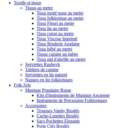
Textile et tissus
Tissus au metre
Tissu motif russe au metre
Tissu folklorique au metre
Tissu Fleuri au metre
Tissu lin au metre
Tissu coton au metre
Tissu Viscose Imprimé
Tissu Broderie Anglaise
Tissu bébé au metre
Tissus cuisine au mètre
Tissu nid d'abeille au metre
Serviettes Rushnyk
Tabliers de cuisine
Serviettes en lin naturel
Nappes en lin folkloriques
Folk Arts
Musique Populaire Russe
Kits d'Instruments de Musique Ancienne
Instruments de Percussion Folkloriques
Accessoires
Trousses Vanity Brodés
Cache-Lunettes Brodés
Sacs Pochettes Elegants
Porte Clés Brodés