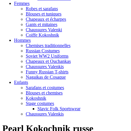
Femmes
Robes et sarafans
Blouses et tuniques
Chapeaux et écharpes
Gants et mitaines
Chaussures Valenki
Coiffe Kokoshnik
Hommes
Chemises traditionnelles
Russian Costumes
Soviet WW2 Uniforms
Chapeaux et Ouchankas
Chaussures Valenkis
Funny Russian T-shirts
Nagaikas de Cosaque
Enfants
Sarafans et costumes
Blouses et chemises
Kokoshnik
Stage costumes
Slavic Folk Sportswear
Chaussures Valenkis
Pearl Kokochnik russe