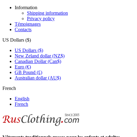
Information
Shipping information
Privacy policy
Témoignages
Contacts
US Dollars ($)
US Dollars ($)
New Zeland dollar (NZ$)
Canadian Dollar (Can$)
Euro (€)
GB Pound (£)
Australian dollar (AU$)
French
English
French