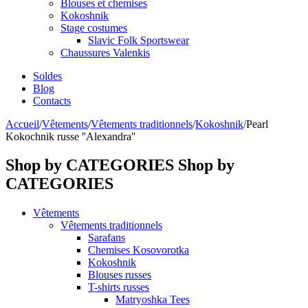
Blouses et chemises
Kokoshnik
Stage costumes
Slavic Folk Sportswear
Chaussures Valenkis
Soldes
Blog
Contacts
Accueil
/
Vêtements
/
Vêtements traditionnels
/
Kokoshnik
/
Pearl
Kokochnik russe ''Alexandra''
Shop by CATEGORIES
Shop by
CATEGORIES
Vêtements
Vêtements traditionnels
Sarafans
Chemises Kosovorotka
Kokoshnik
Blouses russes
T-shirts russes
Matryoshka Tees