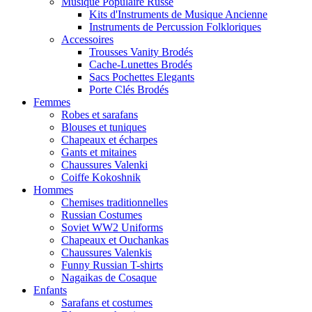
Musique Populaire Russe
Kits d'Instruments de Musique Ancienne
Instruments de Percussion Folkloriques
Accessoires
Trousses Vanity Brodés
Cache-Lunettes Brodés
Sacs Pochettes Elegants
Porte Clés Brodés
Femmes
Robes et sarafans
Blouses et tuniques
Chapeaux et écharpes
Gants et mitaines
Chaussures Valenki
Coiffe Kokoshnik
Hommes
Chemises traditionnelles
Russian Costumes
Soviet WW2 Uniforms
Chapeaux et Ouchankas
Chaussures Valenkis
Funny Russian T-shirts
Nagaikas de Cosaque
Enfants
Sarafans et costumes