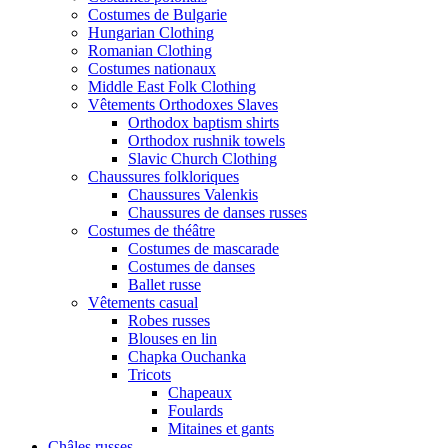
Costumes de Bulgarie
Hungarian Clothing
Romanian Clothing
Costumes nationaux
Middle East Folk Clothing
Vêtements Orthodoxes Slaves
Orthodox baptism shirts
Orthodox rushnik towels
Slavic Church Clothing
Chaussures folkloriques
Chaussures Valenkis
Chaussures de danses russes
Costumes de théâtre
Costumes de mascarade
Costumes de danses
Ballet russe
Vêtements casual
Robes russes
Blouses en lin
Chapka Ouchanka
Tricots
Chapeaux
Foulards
Mitaines et gants
Châles russes