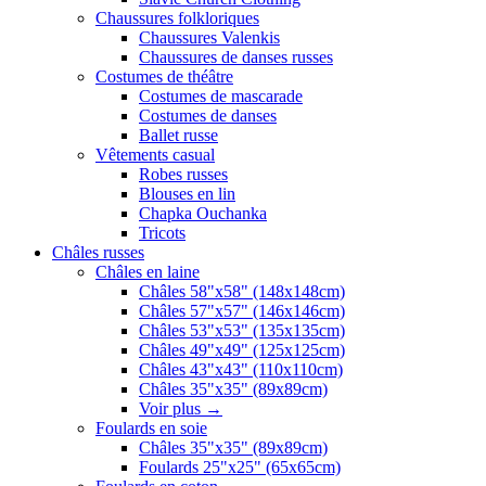
Chaussures folkloriques
Chaussures Valenkis
Chaussures de danses russes
Costumes de théâtre
Costumes de mascarade
Costumes de danses
Ballet russe
Vêtements casual
Robes russes
Blouses en lin
Chapka Ouchanka
Tricots
Châles russes
Châles en laine
Châles 58"x58" (148x148cm)
Châles 57"x57" (146x146cm)
Châles 53"x53" (135x135cm)
Châles 49"x49" (125x125cm)
Châles 43"x43" (110x110cm)
Châles 35"x35" (89x89cm)
Voir plus
→
Foulards en soie
Châles 35"x35" (89x89cm)
Foulards 25"x25" (65x65cm)