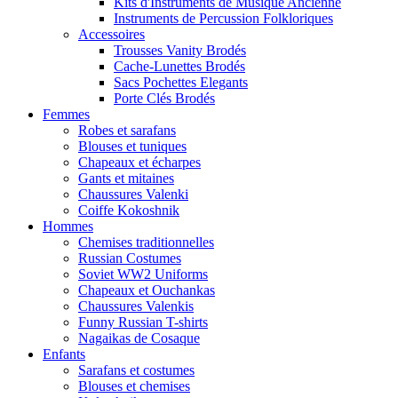
Kits d'Instruments de Musique Ancienne
Instruments de Percussion Folkloriques
Accessoires
Trousses Vanity Brodés
Cache-Lunettes Brodés
Sacs Pochettes Elegants
Porte Clés Brodés
Femmes
Robes et sarafans
Blouses et tuniques
Chapeaux et écharpes
Gants et mitaines
Chaussures Valenki
Coiffe Kokoshnik
Hommes
Chemises traditionnelles
Russian Costumes
Soviet WW2 Uniforms
Chapeaux et Ouchankas
Chaussures Valenkis
Funny Russian T-shirts
Nagaikas de Cosaque
Enfants
Sarafans et costumes
Blouses et chemises