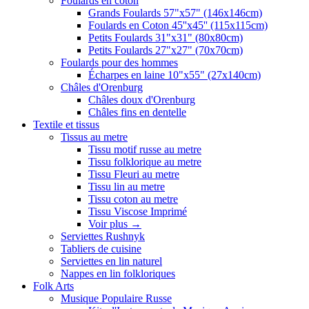
Foulards en coton
Grands Foulards 57"x57" (146x146cm)
Foulards en Coton 45''x45'' (115x115cm)
Petits Foulards 31"x31" (80x80cm)
Petits Foulards 27"x27" (70x70cm)
Foulards pour des hommes
Écharpes en laine 10"x55" (27x140cm)
Châles d'Orenburg
Châles doux d'Orenburg
Châles fins en dentelle
Textile et tissus
Tissus au metre
Tissu motif russe au metre
Tissu folklorique au metre
Tissu Fleuri au metre
Tissu lin au metre
Tissu coton au metre
Tissu Viscose Imprimé
Voir plus
→
Serviettes Rushnyk
Tabliers de cuisine
Serviettes en lin naturel
Nappes en lin folkloriques
Folk Arts
Musique Populaire Russe