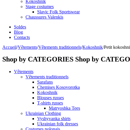
Kokoshnik
Stage costumes
Slavic Folk Sportswear
Chaussures Valenkis
Soldes
Blog
Contacts
Accueil
/
Vêtements
/
Vêtements traditionnels
/
Kokoshnik
/
Petit kokoshn
Shop by CATEGORIES
Shop by CATEG
Vêtements
Vêtements traditionnels
Sarafans
Chemises Kosovorotka
Kokoshnik
Blouses russes
T-shirts russes
Matryoshka Tees
Ukrainian Clothing
Vyshyvanka shirts
Ukrainian folk dresses
Costumes polonais