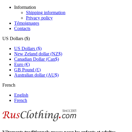
Information
Shipping information
Privacy policy
Témoignages
Contacts
US Dollars ($)
US Dollars ($)
New Zeland dollar (NZ$)
Canadian Dollar (Can$)
Euro (€)
GB Pound (£)
Australian dollar (AU$)
French
English
French