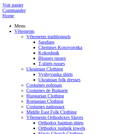
Voir panier
Commander
Home
Menu
Vêtements
Vêtements traditionnels
Sarafans
Chemises Kosovorotka
Kokoshnik
Blouses russes
T-shirts russes
Ukrainian Clothing
Vyshyvanka shirts
Ukrainian folk dresses
Costumes polonais
Costumes de Bulgarie
Hungarian Clothing
Romanian Clothing
Costumes nationaux
Middle East Folk Clothing
Vêtements Orthodoxes Slaves
Orthodox baptism shirts
Orthodox rushnik towels
Slavic Church Clothing