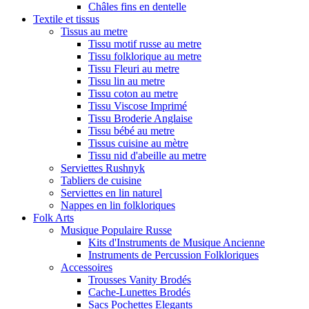
Châles fins en dentelle
Textile et tissus
Tissus au metre
Tissu motif russe au metre
Tissu folklorique au metre
Tissu Fleuri au metre
Tissu lin au metre
Tissu coton au metre
Tissu Viscose Imprimé
Tissu Broderie Anglaise
Tissu bébé au metre
Tissus cuisine au mètre
Tissu nid d'abeille au metre
Serviettes Rushnyk
Tabliers de cuisine
Serviettes en lin naturel
Nappes en lin folkloriques
Folk Arts
Musique Populaire Russe
Kits d'Instruments de Musique Ancienne
Instruments de Percussion Folkloriques
Accessoires
Trousses Vanity Brodés
Cache-Lunettes Brodés
Sacs Pochettes Elegants