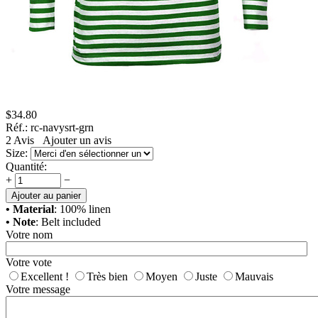
$
34.80
Réf.:
rc-navysrt-grn
2
Avis
Ajouter un avis
Size:
Quantité:
+
−
Ajouter au panier
• Material
: 100% linen
• Note
: Belt included
Votre nom
Votre vote
Excellent !
Très bien
Moyen
Juste
Mauvais
Votre message