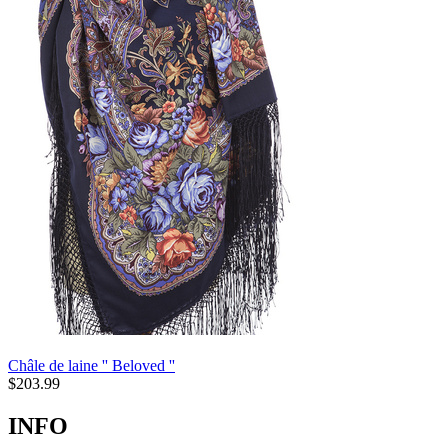
Châle de laine '' Beloved ''
$
203.99
INFO