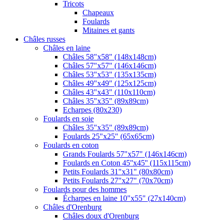
Tricots
Chapeaux
Foulards
Mitaines et gants
Châles russes
Châles en laine
Châles 58"x58" (148x148cm)
Châles 57"x57" (146x146cm)
Châles 53"x53" (135x135cm)
Châles 49"x49" (125x125cm)
Châles 43"x43" (110x110cm)
Châles 35"x35" (89x89cm)
Echarpes (80х230)
Foulards en soie
Châles 35"x35" (89x89cm)
Foulards 25"x25" (65x65cm)
Foulards en coton
Grands Foulards 57"x57" (146x146cm)
Foulards en Coton 45''x45'' (115x115cm)
Petits Foulards 31"x31" (80x80cm)
Petits Foulards 27"x27" (70x70cm)
Foulards pour des hommes
Écharpes en laine 10"x55" (27x140cm)
Châles d'Orenburg
Châles doux d'Orenburg