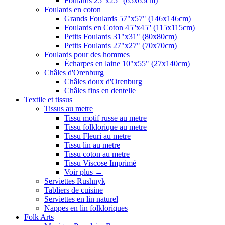
Foulards 25"x25" (65x65cm)
Foulards en coton
Grands Foulards 57"x57" (146x146cm)
Foulards en Coton 45''x45'' (115x115cm)
Petits Foulards 31"x31" (80x80cm)
Petits Foulards 27"x27" (70x70cm)
Foulards pour des hommes
Écharpes en laine 10"x55" (27x140cm)
Châles d'Orenburg
Châles doux d'Orenburg
Châles fins en dentelle
Textile et tissus
Tissus au metre
Tissu motif russe au metre
Tissu folklorique au metre
Tissu Fleuri au metre
Tissu lin au metre
Tissu coton au metre
Tissu Viscose Imprimé
Voir plus
→
Serviettes Rushnyk
Tabliers de cuisine
Serviettes en lin naturel
Nappes en lin folkloriques
Folk Arts