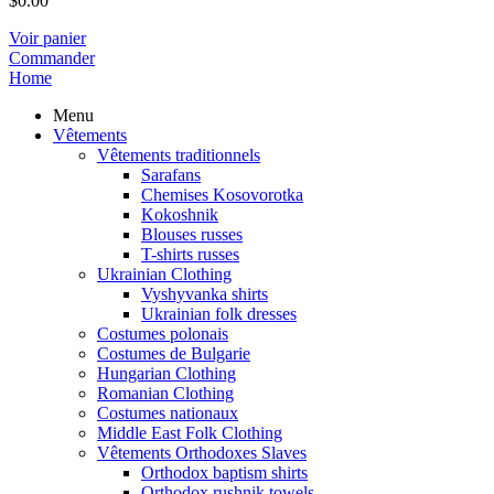
$
0.00
Voir panier
Commander
Home
Menu
Vêtements
Vêtements traditionnels
Sarafans
Chemises Kosovorotka
Kokoshnik
Blouses russes
T-shirts russes
Ukrainian Clothing
Vyshyvanka shirts
Ukrainian folk dresses
Costumes polonais
Costumes de Bulgarie
Hungarian Clothing
Romanian Clothing
Costumes nationaux
Middle East Folk Clothing
Vêtements Orthodoxes Slaves
Orthodox baptism shirts
Orthodox rushnik towels