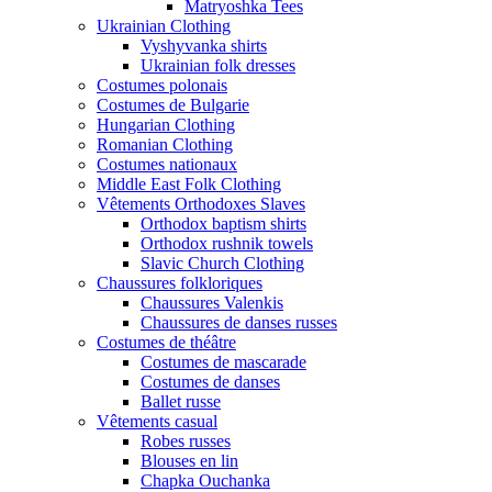
Matryoshka Tees
Ukrainian Clothing
Vyshyvanka shirts
Ukrainian folk dresses
Costumes polonais
Costumes de Bulgarie
Hungarian Clothing
Romanian Clothing
Costumes nationaux
Middle East Folk Clothing
Vêtements Orthodoxes Slaves
Orthodox baptism shirts
Orthodox rushnik towels
Slavic Church Clothing
Chaussures folkloriques
Chaussures Valenkis
Chaussures de danses russes
Costumes de théâtre
Costumes de mascarade
Costumes de danses
Ballet russe
Vêtements casual
Robes russes
Blouses en lin
Chapka Ouchanka