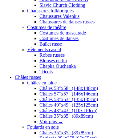
Slavic Church Clothing
Chaussures folkloriques
Chaussures Valenkis
Chaussures de danses russes
Costumes de théâtre
Costumes de mascarade
Costumes de danses
Ballet russe
Vêtements casual
Robes russes
Blouses en lin
Chapka Ouchanka
Tricots
Châles russes
Châles en laine
Châles 58"x58" (148x148cm)
Châles 57"x57" (146x146cm)
Châles 53"x53" (135x135cm)
Châles 49"x49" (125x125cm)
Châles 43"x43" (110x110cm)
Châles 35"x35" (89x89cm)
Voir plus
→
Foulards en soie
Châles 35"x35" (89x89cm)