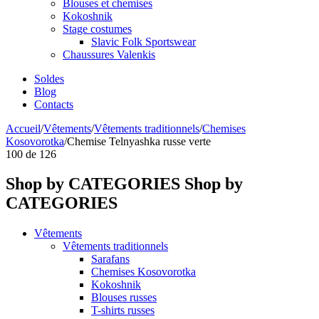
Blouses et chemises
Kokoshnik
Stage costumes
Slavic Folk Sportswear
Chaussures Valenkis
Soldes
Blog
Contacts
Accueil
/
Vêtements
/
Vêtements traditionnels
/
Chemises
Kosovorotka
/
Chemise Telnyashka russe verte
100
de
126
Shop by CATEGORIES
Shop by
CATEGORIES
Vêtements
Vêtements traditionnels
Sarafans
Chemises Kosovorotka
Kokoshnik
Blouses russes
T-shirts russes