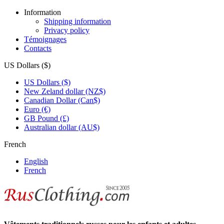
Information
Shipping information
Privacy policy
Témoignages
Contacts
US Dollars ($)
US Dollars ($)
New Zeland dollar (NZ$)
Canadian Dollar (Can$)
Euro (€)
GB Pound (£)
Australian dollar (AU$)
French
English
French