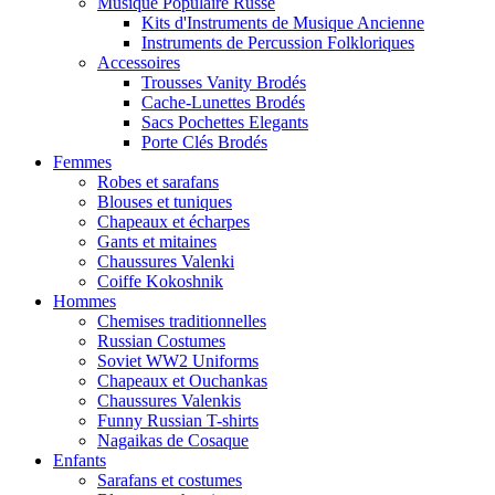
Musique Populaire Russe
Kits d'Instruments de Musique Ancienne
Instruments de Percussion Folkloriques
Accessoires
Trousses Vanity Brodés
Cache-Lunettes Brodés
Sacs Pochettes Elegants
Porte Clés Brodés
Femmes
Robes et sarafans
Blouses et tuniques
Chapeaux et écharpes
Gants et mitaines
Chaussures Valenki
Coiffe Kokoshnik
Hommes
Chemises traditionnelles
Russian Costumes
Soviet WW2 Uniforms
Chapeaux et Ouchankas
Chaussures Valenkis
Funny Russian T-shirts
Nagaikas de Cosaque
Enfants
Sarafans et costumes