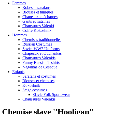
Femmes
Robes et sarafans
Blouses et tuniques
Chapeaux et écharpes
Gants et mitaines
Chaussures Valenki
Coiffe Kokoshnik
Hommes
Chemises traditionnelles
Russian Costumes
Soviet WW2 Uniforms
Chapeaux et Ouchankas
Chaussures Valenkis
Funny Russian T-shirts
Nagaikas de Cosaque
Enfants
Sarafans et costumes
Blouses et chemises
Kokoshnik
Stage costumes
Slavic Folk Sportswear
Chaussures Valenkis
Chemise slave ''Hooligan''