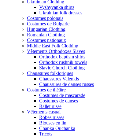
Ukrainian Clothing
Vyshyvanka shirts
Ukrainian folk dresses
Costumes polonais
Costumes de Bulgarie
Hungarian Clothing
Romanian Clothing
Costumes nationaux
Middle East Folk Clothing
Vêtements Orthodoxes Slaves
Orthodox baptism shirts
Orthodox rushnik towels
Slavic Church Clothing
Chaussures folkloriques
Chaussures Valenkis
Chaussures de danses russes
Costumes de théâtre
Costumes de mascarade
Costumes de danses
Ballet russe
Vêtements casual
Robes russes
Blouses en lin
Chapka Ouchanka
Tricots