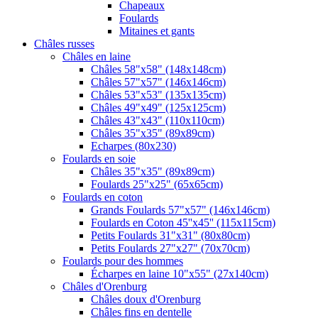
Chapeaux
Foulards
Mitaines et gants
Châles russes
Châles en laine
Châles 58"x58" (148x148cm)
Châles 57"x57" (146x146cm)
Châles 53"x53" (135x135cm)
Châles 49"x49" (125x125cm)
Châles 43"x43" (110x110cm)
Châles 35"x35" (89x89cm)
Echarpes (80х230)
Foulards en soie
Châles 35"x35" (89x89cm)
Foulards 25"x25" (65x65cm)
Foulards en coton
Grands Foulards 57"x57" (146x146cm)
Foulards en Coton 45''x45'' (115x115cm)
Petits Foulards 31"x31" (80x80cm)
Petits Foulards 27"x27" (70x70cm)
Foulards pour des hommes
Écharpes en laine 10"x55" (27x140cm)
Châles d'Orenburg
Châles doux d'Orenburg
Châles fins en dentelle