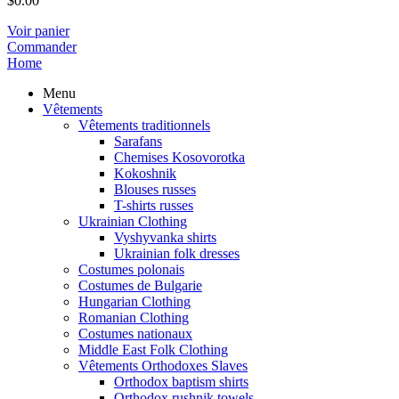
$
0.00
Voir panier
Commander
Home
Menu
Vêtements
Vêtements traditionnels
Sarafans
Chemises Kosovorotka
Kokoshnik
Blouses russes
T-shirts russes
Ukrainian Clothing
Vyshyvanka shirts
Ukrainian folk dresses
Costumes polonais
Costumes de Bulgarie
Hungarian Clothing
Romanian Clothing
Costumes nationaux
Middle East Folk Clothing
Vêtements Orthodoxes Slaves
Orthodox baptism shirts
Orthodox rushnik towels