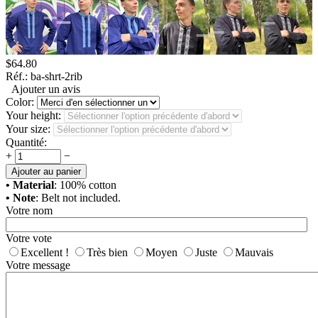
$
64.80
Réf.:
ba-shrt-2rib
Ajouter un avis
Color:
Your height:
Your size:
Quantité:
+
−
Ajouter au panier
• Material
: 100% cotton
• Note
: Belt not included.
Votre nom
Votre vote
Excellent !
Très bien
Moyen
Juste
Mauvais
Votre message