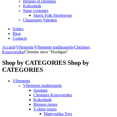
Blouses et chemises
Kokoshnik
Stage costumes
Slavic Folk Sportswear
Chaussures Valenkis
Soldes
Blog
Contacts
Accueil
/
Vêtements
/
Vêtements traditionnels
/
Chemises
Kosovorotka
/
Chemise slave ''Hooligan''
Shop by CATEGORIES
Shop by
CATEGORIES
Vêtements
Vêtements traditionnels
Sarafans
Chemises Kosovorotka
Kokoshnik
Blouses russes
T-shirts russes
Matryoshka Tees