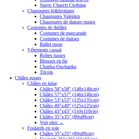
Slavic Church Clothing
Chaussures folkloriques
Chaussures Valenkis
Chaussures de danses russes
Costumes de théâtre
Costumes de mascarade
Costumes de danses
Ballet russe
Vêtements casual
Robes russes
Blouses en lin
Chapka Ouchanka
Tricots
Châles russes
Châles en laine
Châles 58"x58" (148x148cm)
Châles 57"x57" (146x146cm)
Châles 53"x53" (135x135cm)
Châles 49"x49" (125x125cm)
Châles 43"x43" (110x110cm)
Châles 35"x35" (89x89cm)
Voir plus
→
Foulards en soie
Châles 35"x35" (89x89cm)