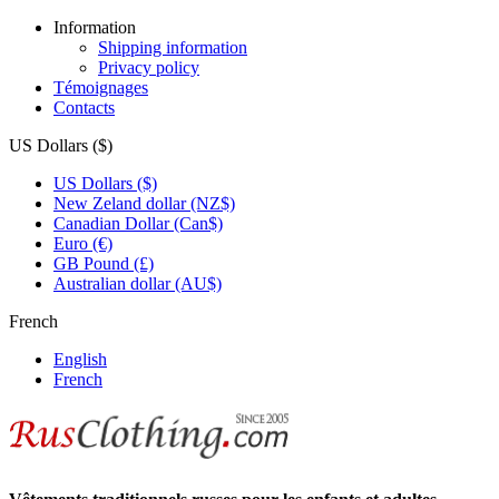
Information
Shipping information
Privacy policy
Témoignages
Contacts
US Dollars ($)
US Dollars ($)
New Zeland dollar (NZ$)
Canadian Dollar (Can$)
Euro (€)
GB Pound (£)
Australian dollar (AU$)
French
English
French