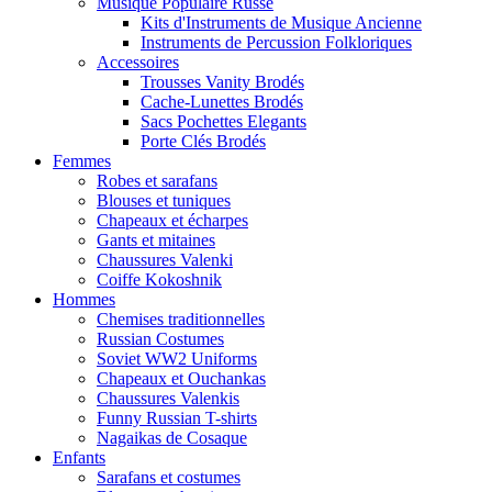
Musique Populaire Russe
Kits d'Instruments de Musique Ancienne
Instruments de Percussion Folkloriques
Accessoires
Trousses Vanity Brodés
Cache-Lunettes Brodés
Sacs Pochettes Elegants
Porte Clés Brodés
Femmes
Robes et sarafans
Blouses et tuniques
Chapeaux et écharpes
Gants et mitaines
Chaussures Valenki
Coiffe Kokoshnik
Hommes
Chemises traditionnelles
Russian Costumes
Soviet WW2 Uniforms
Chapeaux et Ouchankas
Chaussures Valenkis
Funny Russian T-shirts
Nagaikas de Cosaque
Enfants
Sarafans et costumes