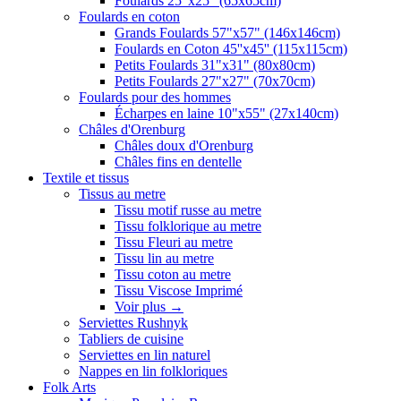
Foulards 25"x25" (65x65cm)
Foulards en coton
Grands Foulards 57"x57" (146x146cm)
Foulards en Coton 45''x45'' (115x115cm)
Petits Foulards 31"x31" (80x80cm)
Petits Foulards 27"x27" (70x70cm)
Foulards pour des hommes
Écharpes en laine 10"x55" (27x140cm)
Châles d'Orenburg
Châles doux d'Orenburg
Châles fins en dentelle
Textile et tissus
Tissus au metre
Tissu motif russe au metre
Tissu folklorique au metre
Tissu Fleuri au metre
Tissu lin au metre
Tissu coton au metre
Tissu Viscose Imprimé
Voir plus
→
Serviettes Rushnyk
Tabliers de cuisine
Serviettes en lin naturel
Nappes en lin folkloriques
Folk Arts