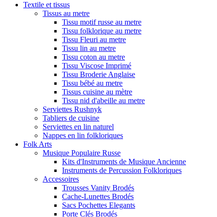
Textile et tissus
Tissus au metre
Tissu motif russe au metre
Tissu folklorique au metre
Tissu Fleuri au metre
Tissu lin au metre
Tissu coton au metre
Tissu Viscose Imprimé
Tissu Broderie Anglaise
Tissu bébé au metre
Tissus cuisine au mètre
Tissu nid d'abeille au metre
Serviettes Rushnyk
Tabliers de cuisine
Serviettes en lin naturel
Nappes en lin folkloriques
Folk Arts
Musique Populaire Russe
Kits d'Instruments de Musique Ancienne
Instruments de Percussion Folkloriques
Accessoires
Trousses Vanity Brodés
Cache-Lunettes Brodés
Sacs Pochettes Elegants
Porte Clés Brodés