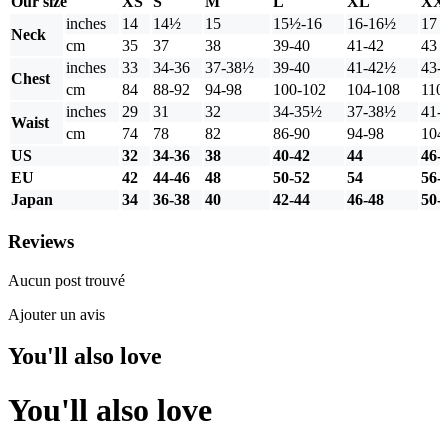
Our size
XS
S
M
L
XL
XX
inches
14
14½
15
15½-16
16-16½
17
Neck
cm
35
37
38
39-40
41-42
43
inches
33
34-36
37-38½
39-40
41-42½
43-
Chest
cm
84
88-92
94-98
100-102
104-108
110
inches
29
31
32
34-35½
37-38½
41-
Waist
cm
74
78
82
86-90
94-98
104
US
32
34-36
38
40-42
44
46-
EU
42
44-46
48
50-52
54
56-
Japan
34
36-38
40
42-44
46-48
50-
Reviews
Aucun post trouvé
Ajouter un avis
You'll also love
You'll also love