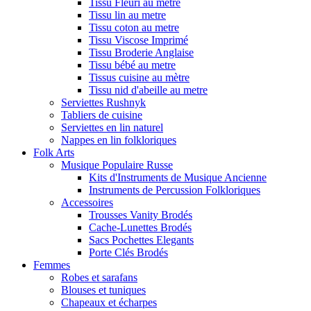
Tissu Fleuri au metre
Tissu lin au metre
Tissu coton au metre
Tissu Viscose Imprimé
Tissu Broderie Anglaise
Tissu bébé au metre
Tissus cuisine au mètre
Tissu nid d'abeille au metre
Serviettes Rushnyk
Tabliers de cuisine
Serviettes en lin naturel
Nappes en lin folkloriques
Folk Arts
Musique Populaire Russe
Kits d'Instruments de Musique Ancienne
Instruments de Percussion Folkloriques
Accessoires
Trousses Vanity Brodés
Cache-Lunettes Brodés
Sacs Pochettes Elegants
Porte Clés Brodés
Femmes
Robes et sarafans
Blouses et tuniques
Chapeaux et écharpes