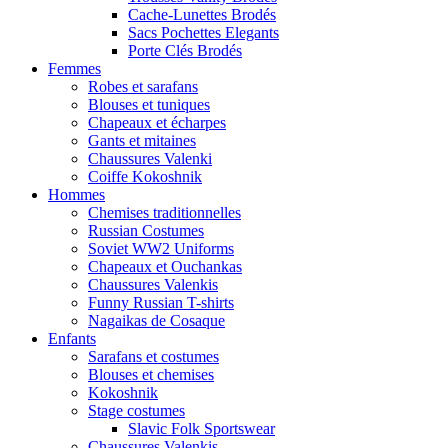
Cache-Lunettes Brodés
Sacs Pochettes Elegants
Porte Clés Brodés
Femmes
Robes et sarafans
Blouses et tuniques
Chapeaux et écharpes
Gants et mitaines
Chaussures Valenki
Coiffe Kokoshnik
Hommes
Chemises traditionnelles
Russian Costumes
Soviet WW2 Uniforms
Chapeaux et Ouchankas
Chaussures Valenkis
Funny Russian T-shirts
Nagaikas de Cosaque
Enfants
Sarafans et costumes
Blouses et chemises
Kokoshnik
Stage costumes
Slavic Folk Sportswear
Chaussures Valenkis