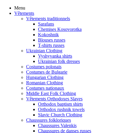
Menu
Vêtements
Vêtements traditionnels
Sarafans
Chemises Kosovorotka
Kokoshnik
Blouses russes
T-shirts russes
Ukrainian Clothing
Vyshyvanka shirts
Ukrainian folk dresses
Costumes polonais
Costumes de Bulgarie
Hungarian Clothing
Romanian Clothing
Costumes nationaux
Middle East Folk Clothing
Vêtements Orthodoxes Slaves
Orthodox baptism shirts
Orthodox rushnik towels
Slavic Church Clothing
Chaussures folkloriques
Chaussures Valenkis
Chaussures de danses russes