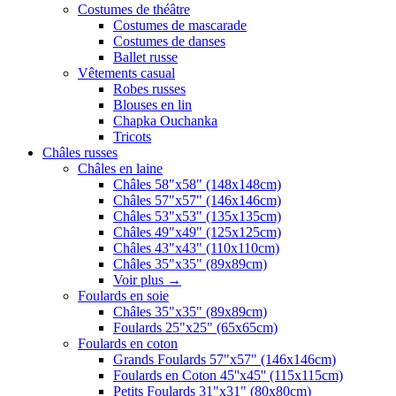
Costumes de théâtre
Costumes de mascarade
Costumes de danses
Ballet russe
Vêtements casual
Robes russes
Blouses en lin
Chapka Ouchanka
Tricots
Châles russes
Châles en laine
Châles 58"x58" (148x148cm)
Châles 57"x57" (146x146cm)
Châles 53"x53" (135x135cm)
Châles 49"x49" (125x125cm)
Châles 43"x43" (110x110cm)
Châles 35"x35" (89x89cm)
Voir plus
→
Foulards en soie
Châles 35"x35" (89x89cm)
Foulards 25"x25" (65x65cm)
Foulards en coton
Grands Foulards 57"x57" (146x146cm)
Foulards en Coton 45''x45'' (115x115cm)
Petits Foulards 31"x31" (80x80cm)