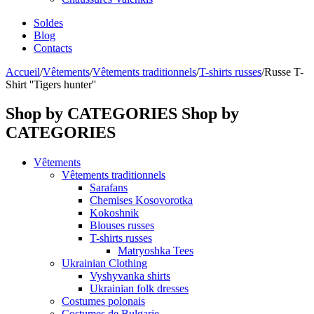
Soldes
Blog
Contacts
Accueil
/
Vêtements
/
Vêtements traditionnels
/
T-shirts russes
/
Russe T-
Shirt ''Tigers hunter''
Shop by CATEGORIES
Shop by
CATEGORIES
Vêtements
Vêtements traditionnels
Sarafans
Chemises Kosovorotka
Kokoshnik
Blouses russes
T-shirts russes
Matryoshka Tees
Ukrainian Clothing
Vyshyvanka shirts
Ukrainian folk dresses
Costumes polonais
Costumes de Bulgarie