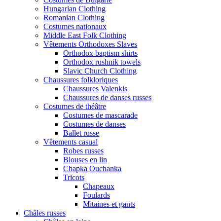
Hungarian Clothing
Romanian Clothing
Costumes nationaux
Middle East Folk Clothing
Vêtements Orthodoxes Slaves
Orthodox baptism shirts
Orthodox rushnik towels
Slavic Church Clothing
Chaussures folkloriques
Chaussures Valenkis
Chaussures de danses russes
Costumes de théâtre
Costumes de mascarade
Costumes de danses
Ballet russe
Vêtements casual
Robes russes
Blouses en lin
Chapka Ouchanka
Tricots
Chapeaux
Foulards
Mitaines et gants
Châles russes