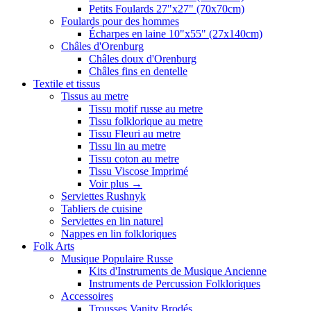
Petits Foulards 27"x27" (70x70cm)
Foulards pour des hommes
Écharpes en laine 10"x55" (27x140cm)
Châles d'Orenburg
Châles doux d'Orenburg
Châles fins en dentelle
Textile et tissus
Tissus au metre
Tissu motif russe au metre
Tissu folklorique au metre
Tissu Fleuri au metre
Tissu lin au metre
Tissu coton au metre
Tissu Viscose Imprimé
Voir plus
→
Serviettes Rushnyk
Tabliers de cuisine
Serviettes en lin naturel
Nappes en lin folkloriques
Folk Arts
Musique Populaire Russe
Kits d'Instruments de Musique Ancienne
Instruments de Percussion Folkloriques
Accessoires
Trousses Vanity Brodés