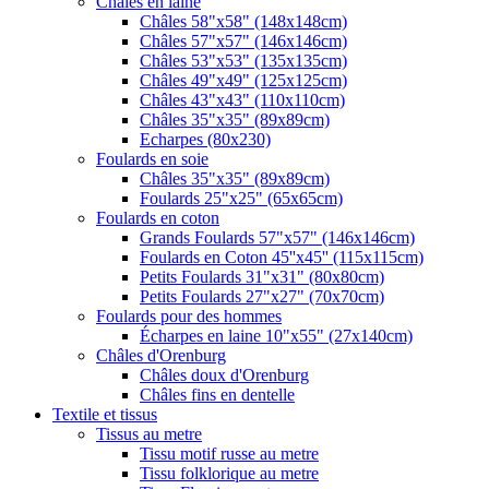
Châles en laine
Châles 58"x58" (148x148cm)
Châles 57"x57" (146x146cm)
Châles 53"x53" (135x135cm)
Châles 49"x49" (125x125cm)
Châles 43"x43" (110x110cm)
Châles 35"x35" (89x89cm)
Echarpes (80х230)
Foulards en soie
Châles 35"x35" (89x89cm)
Foulards 25"x25" (65x65cm)
Foulards en coton
Grands Foulards 57"x57" (146x146cm)
Foulards en Coton 45''x45'' (115x115cm)
Petits Foulards 31"x31" (80x80cm)
Petits Foulards 27"x27" (70x70cm)
Foulards pour des hommes
Écharpes en laine 10"x55" (27x140cm)
Châles d'Orenburg
Châles doux d'Orenburg
Châles fins en dentelle
Textile et tissus
Tissus au metre
Tissu motif russe au metre
Tissu folklorique au metre