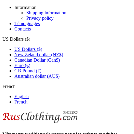
Information
Shipping information
Privacy policy
Témoignages
Contacts
US Dollars ($)
US Dollars ($)
New Zeland dollar (NZ$)
Canadian Dollar (Can$)
Euro (€)
GB Pound (£)
Australian dollar (AU$)
French
English
French