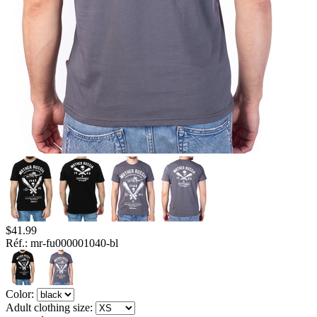
$
41.99
Réf.:
mr-fu000001040-bl
Color:
Adult clothing size: