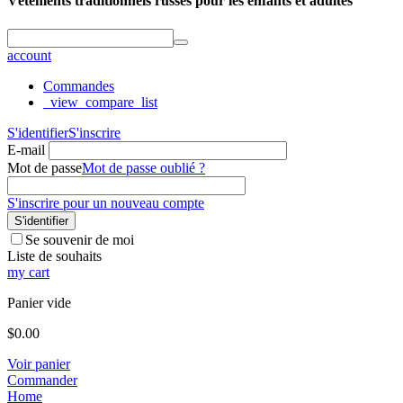
Vêtements traditionnels russes pour les enfants et adultes
account
Commandes
_view_compare_list
S'identifier
S'inscrire
E-mail
Mot de passe
Mot de passe oublié ?
S'inscrire pour un nouveau compte
S'identifier
Se souvenir de moi
Liste de souhaits
my cart
Panier vide
$
0.00
Voir panier
Commander
Home