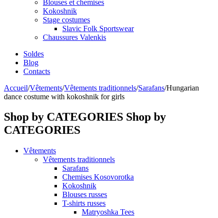
Blouses et chemises
Kokoshnik
Stage costumes
Slavic Folk Sportswear
Chaussures Valenkis
Soldes
Blog
Contacts
Accueil
/
Vêtements
/
Vêtements traditionnels
/
Sarafans
/
Hungarian
dance costume with kokoshnik for girls
Shop by CATEGORIES
Shop by
CATEGORIES
Vêtements
Vêtements traditionnels
Sarafans
Chemises Kosovorotka
Kokoshnik
Blouses russes
T-shirts russes
Matryoshka Tees