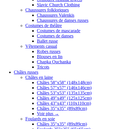
Slavic Church Clothing
Chaussures folkloriques
Chaussures Valenkis
Chaussures de danses russes
Costumes de théâtre
Costumes de mascarade
Costumes de danses
Ballet russe
Vêtements casual
Robes russes
Blouses en lin
Chapka Ouchanka
Tricots
Châles russes
Châles en laine
Châles 58"x58" (148x148cm)
Châles 57"x57" (146x146cm)
Châles 53"x53" (135x135cm)
Châles 49"x49" (125x125cm)
Châles 43"x43" (110x110cm)
Châles 35"x35" (89x89cm)
Voir plus
→
Foulards en soie
Châles 35"x35" (89x89cm)