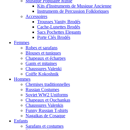
Musique Populaire Russe
Kits d'Instruments de Musique Ancienne
Instruments de Percussion Folkloriques
Accessoires
Trousses Vanity Brodés
Cache-Lunettes Brodés
Sacs Pochettes Elegants
Porte Clés Brodés
Femmes
Robes et sarafans
Blouses et tuniques
Chapeaux et écharpes
Gants et mitaines
Chaussures Valenki
Coiffe Kokoshnik
Hommes
Chemises traditionnelles
Russian Costumes
Soviet WW2 Uniforms
Chapeaux et Ouchankas
Chaussures Valenkis
Funny Russian T-shirts
Nagaikas de Cosaque
Enfants
Sarafans et costumes