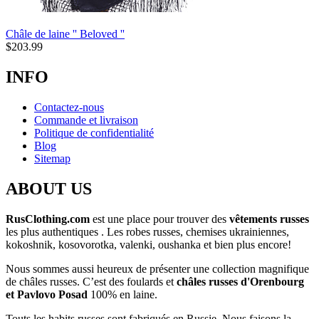
Châle de laine '' Beloved ''
$
203.99
INFO
Contactez-nous
Commande et livraison
Politique de confidentialité
Blog
Sitemap
ABOUT US
RusClothing.com
est une place pour trouver des
vêtements russes
les plus
authentiques . Les robes russes, chemises ukrainiennes,
kokoshnik, kosovorotka, valenki, oushanka et bien plus encore!
Nous sommes aussi heureux de présenter une collection magnifique
de châles russes. C’est des foulards et
châles russes d'Orenbourg
et Pavlovo Posad
100% en laine.
Touts les habits russes sont fabriqués en Russie. Nous faisons la