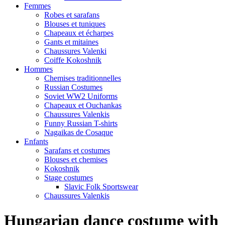
Femmes
Robes et sarafans
Blouses et tuniques
Chapeaux et écharpes
Gants et mitaines
Chaussures Valenki
Coiffe Kokoshnik
Hommes
Chemises traditionnelles
Russian Costumes
Soviet WW2 Uniforms
Chapeaux et Ouchankas
Chaussures Valenkis
Funny Russian T-shirts
Nagaikas de Cosaque
Enfants
Sarafans et costumes
Blouses et chemises
Kokoshnik
Stage costumes
Slavic Folk Sportswear
Chaussures Valenkis
Hungarian dance costume with