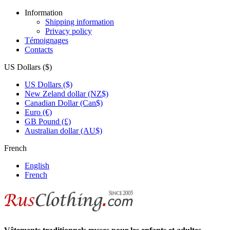
Information
Shipping information
Privacy policy
Témoignages
Contacts
US Dollars ($)
US Dollars ($)
New Zeland dollar (NZ$)
Canadian Dollar (Can$)
Euro (€)
GB Pound (£)
Australian dollar (AU$)
French
English
French