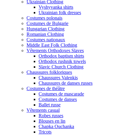
Ukrainian Clothing
Vyshyvanka shirts
Ukrainian folk dresses
Costumes polonais
Costumes de Bulgarie
Hungarian Clothing
Romanian Clothing
Costumes nationaux
Middle East Folk Clothing
Vêtements Orthodoxes Slaves
Orthodox baptism shirts
Orthodox rushnik towels
Slavic Church Clothing
Chaussures folkloriques
Chaussures Valenkis
Chaussures de danses russes
Costumes de théâtre
Costumes de mascarade
Costumes de danses
Ballet russe
Vêtements casual
Robes russes
Blouses en lin
Chapka Ouchanka
Tricots