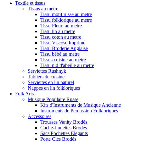
Textile et tissus
Tissus au metre
Tissu motif russe au metre
Tissu folklorique au metre
Tissu Fleuri au metre
Tissu lin au metre
Tissu coton au metre
Tissu Viscose Imprimé
Tissu Broderie Anglaise
Tissu bébé au metre
Tissus cuisine au mètre
Tissu nid d'abeille au metre
Serviettes Rushnyk
Tabliers de cuisine
Serviettes en lin naturel
Nappes en lin folkloriques
Folk Arts
Musique Populaire Russe
Kits d'Instruments de Musique Ancienne
Instruments de Percussion Folkloriques
Accessoires
Trousses Vanity Brodés
Cache-Lunettes Brodés
Sacs Pochettes Elegants
Porte Clés Brodés