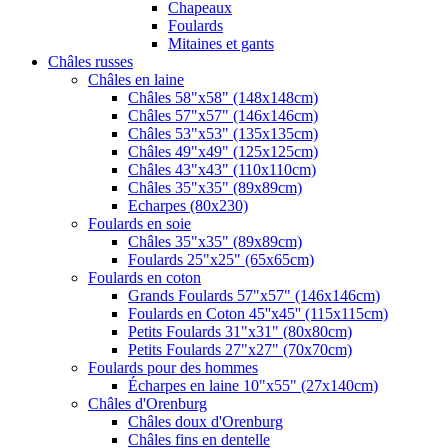
Chapeaux
Foulards
Mitaines et gants
Châles russes
Châles en laine
Châles 58"x58" (148x148cm)
Châles 57"x57" (146x146cm)
Châles 53"x53" (135x135cm)
Châles 49"x49" (125x125cm)
Châles 43"x43" (110x110cm)
Châles 35"x35" (89x89cm)
Echarpes (80х230)
Foulards en soie
Châles 35"x35" (89x89cm)
Foulards 25"x25" (65x65cm)
Foulards en coton
Grands Foulards 57"x57" (146x146cm)
Foulards en Coton 45''x45'' (115x115cm)
Petits Foulards 31"x31" (80x80cm)
Petits Foulards 27"x27" (70x70cm)
Foulards pour des hommes
Écharpes en laine 10"x55" (27x140cm)
Châles d'Orenburg
Châles doux d'Orenburg
Châles fins en dentelle