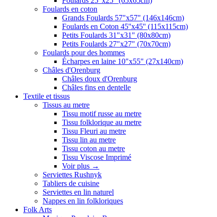
Foulards 25"x25" (65x65cm)
Foulards en coton
Grands Foulards 57"x57" (146x146cm)
Foulards en Coton 45''x45'' (115x115cm)
Petits Foulards 31"x31" (80x80cm)
Petits Foulards 27"x27" (70x70cm)
Foulards pour des hommes
Écharpes en laine 10"x55" (27x140cm)
Châles d'Orenburg
Châles doux d'Orenburg
Châles fins en dentelle
Textile et tissus
Tissus au metre
Tissu motif russe au metre
Tissu folklorique au metre
Tissu Fleuri au metre
Tissu lin au metre
Tissu coton au metre
Tissu Viscose Imprimé
Voir plus
→
Serviettes Rushnyk
Tabliers de cuisine
Serviettes en lin naturel
Nappes en lin folkloriques
Folk Arts