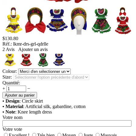
$
130.80
Réf.:
lkmr-drs-grl-qdrlle
2
Avis
Ajouter un avis
Colour:
Size:
Quantité:
+
−
Ajouter au panier
• Design
: Circle skirt
• Material
: Artificial silk, gabardine, cotton
• Note
: Knee length dress
Votre nom
Votre vote
Excellent !
Très bien
Moyen
Juste
Mauvais