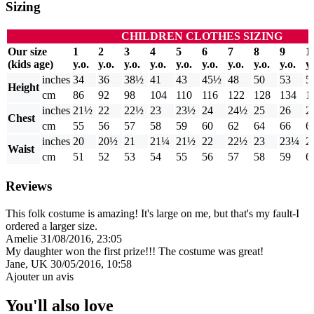
Sizing
CHILDREN CLOTHES SIZING
Our size
1
2
3
4
5
6
7
8
9
1
(kids age)
y.o.
y.o.
y.o.
y.o.
y.o.
y.o.
y.o.
y.o.
y.o.
y.
inches
34
36
38½
41
43
45½
48
50
53
5
Height
cm
86
92
98
104
110
116
122
128
134
1
inches
21½
22
22½
23
23½
24
24½
25
26
2
Chest
cm
55
56
57
58
59
60
62
64
66
6
inches
20
20½
21
21¼
21½
22
22½
23
23¼
2
Waist
cm
51
52
53
54
55
56
57
58
59
6
Reviews
This folk costume is amazing! It's large on me, but that's my fault-I
ordered a larger size.
Amelie
31/08/2016, 23:05
My daughter won the first prize!!! The costume was great!
Jane, UK
30/05/2016, 10:58
Ajouter un avis
You'll also love