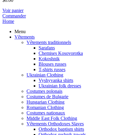
$
0.00
Voir panier
Commander
Home
Menu
Vêtements
Vêtements traditionnels
Sarafans
Chemises Kosovorotka
Kokoshnik
Blouses russes
T-shirts russes
Ukrainian Clothing
Vyshyvanka shirts
Ukrainian folk dresses
Costumes polonais
Costumes de Bulgarie
Hungarian Clothing
Romanian Clothing
Costumes nationaux
Middle East Folk Clothing
Vêtements Orthodoxes Slaves
Orthodox baptism shirts
Orthodox rushnik towels