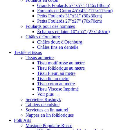
Foulards en coton
Grands Foulards 57"x57" (146x146cm)
Foulards en Coton 45''x45'' (115x115cm)
Petits Foulards 31"x31" (80x80cm)
Petits Foulards 27"x27" (70x70cm)
Foulards pour des hommes
Écharpes en laine 10"x55" (27x140cm)
Châles d'Orenburg
Châles doux d'Orenburg
Châles fins en dentelle
Textile et tissus
Tissus au metre
Tissu motif russe au metre
Tissu folklorique au metre
Tissu Fleuri au metre
Tissu lin au metre
Tissu coton au metre
Tissu Viscose Imprimé
Voir plus
→
Serviettes Rushnyk
Tabliers de cuisine
Serviettes en lin naturel
Nappes en lin folkloriques
Folk Arts
Musique Populaire Russe