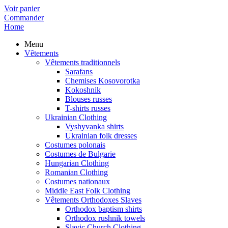
Voir panier
Commander
Home
Menu
Vêtements
Vêtements traditionnels
Sarafans
Chemises Kosovorotka
Kokoshnik
Blouses russes
T-shirts russes
Ukrainian Clothing
Vyshyvanka shirts
Ukrainian folk dresses
Costumes polonais
Costumes de Bulgarie
Hungarian Clothing
Romanian Clothing
Costumes nationaux
Middle East Folk Clothing
Vêtements Orthodoxes Slaves
Orthodox baptism shirts
Orthodox rushnik towels
Slavic Church Clothing