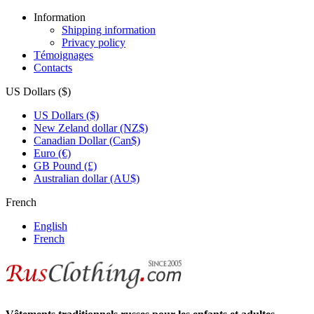
Information
Shipping information
Privacy policy
Témoignages
Contacts
US Dollars ($)
US Dollars ($)
New Zeland dollar (NZ$)
Canadian Dollar (Can$)
Euro (€)
GB Pound (£)
Australian dollar (AU$)
French
English
French