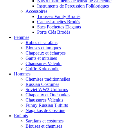
Kits d'Instruments de Musique Ancienne
Instruments de Percussion Folkloriques
Accessoires
Trousses Vanity Brodés
Cache-Lunettes Brodés
Sacs Pochettes Elegants
Porte Clés Brodés
Femmes
Robes et sarafans
Blouses et tuniques
Chapeaux et écharpes
Gants et mitaines
Chaussures Valenki
Coiffe Kokoshnik
Hommes
Chemises traditionnelles
Russian Costumes
Soviet WW2 Uniforms
Chapeaux et Ouchankas
Chaussures Valenkis
Funny Russian T-shirts
Nagaikas de Cosaque
Enfants
Sarafans et costumes
Blouses et chemises