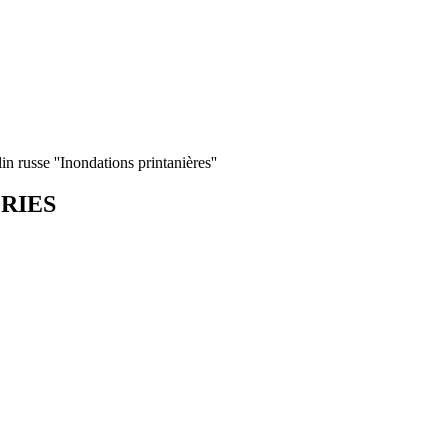
n russe ''Inondations printanières''
ORIES