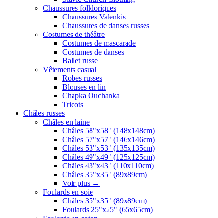
Chaussures folkloriques
Chaussures Valenkis
Chaussures de danses russes
Costumes de théâtre
Costumes de mascarade
Costumes de danses
Ballet russe
Vêtements casual
Robes russes
Blouses en lin
Chapka Ouchanka
Tricots
Châles russes
Châles en laine
Châles 58"x58" (148x148cm)
Châles 57"x57" (146x146cm)
Châles 53"x53" (135x135cm)
Châles 49"x49" (125x125cm)
Châles 43"x43" (110x110cm)
Châles 35"x35" (89x89cm)
Voir plus
→
Foulards en soie
Châles 35"x35" (89x89cm)
Foulards 25"x25" (65x65cm)