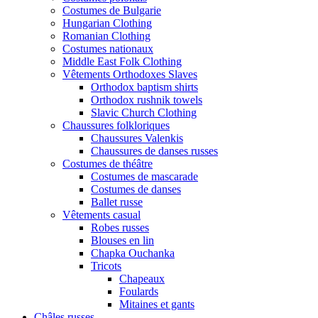
Costumes de Bulgarie
Hungarian Clothing
Romanian Clothing
Costumes nationaux
Middle East Folk Clothing
Vêtements Orthodoxes Slaves
Orthodox baptism shirts
Orthodox rushnik towels
Slavic Church Clothing
Chaussures folkloriques
Chaussures Valenkis
Chaussures de danses russes
Costumes de théâtre
Costumes de mascarade
Costumes de danses
Ballet russe
Vêtements casual
Robes russes
Blouses en lin
Chapka Ouchanka
Tricots
Chapeaux
Foulards
Mitaines et gants
Châles russes