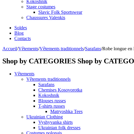
Kokoshnik
Stage costumes
Slavic Folk Sportswear
Chaussures Valenkis
Soldes
Blog
Contacts
Accueil
/
Vêtements
/
Vêtements traditionnels
/
Sarafans
/
Robe longue en li
Shop by CATEGORIES
Shop by CATEG
Vêtements
Vêtements traditionnels
Sarafans
Chemises Kosovorotka
Kokoshnik
Blouses russes
T-shirts russes
Matryoshka Tees
Ukrainian Clothing
Vyshyvanka shirts
Ukrainian folk dresses
Costumes polonais