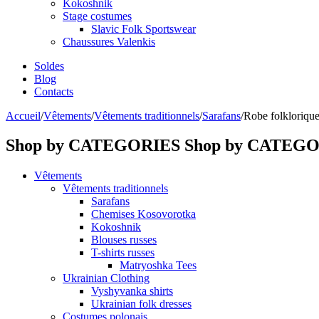
Kokoshnik
Stage costumes
Slavic Folk Sportswear
Chaussures Valenkis
Soldes
Blog
Contacts
Accueil
/
Vêtements
/
Vêtements traditionnels
/
Sarafans
/
Robe folklorique 
Shop by CATEGORIES
Shop by CATEG
Vêtements
Vêtements traditionnels
Sarafans
Chemises Kosovorotka
Kokoshnik
Blouses russes
T-shirts russes
Matryoshka Tees
Ukrainian Clothing
Vyshyvanka shirts
Ukrainian folk dresses
Costumes polonais