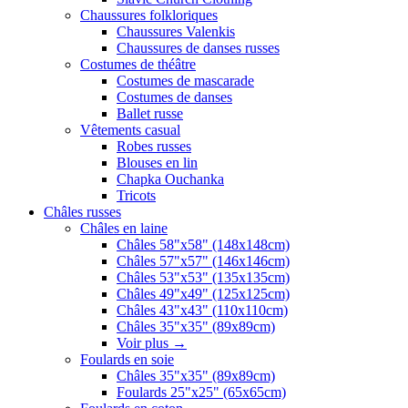
Chaussures folkloriques
Chaussures Valenkis
Chaussures de danses russes
Costumes de théâtre
Costumes de mascarade
Costumes de danses
Ballet russe
Vêtements casual
Robes russes
Blouses en lin
Chapka Ouchanka
Tricots
Châles russes
Châles en laine
Châles 58"x58" (148x148cm)
Châles 57"x57" (146x146cm)
Châles 53"x53" (135x135cm)
Châles 49"x49" (125x125cm)
Châles 43"x43" (110x110cm)
Châles 35"x35" (89x89cm)
Voir plus
→
Foulards en soie
Châles 35"x35" (89x89cm)
Foulards 25"x25" (65x65cm)