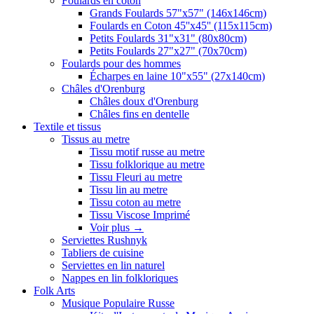
Foulards en coton
Grands Foulards 57"x57" (146x146cm)
Foulards en Coton 45''x45'' (115x115cm)
Petits Foulards 31"x31" (80x80cm)
Petits Foulards 27"x27" (70x70cm)
Foulards pour des hommes
Écharpes en laine 10"x55" (27x140cm)
Châles d'Orenburg
Châles doux d'Orenburg
Châles fins en dentelle
Textile et tissus
Tissus au metre
Tissu motif russe au metre
Tissu folklorique au metre
Tissu Fleuri au metre
Tissu lin au metre
Tissu coton au metre
Tissu Viscose Imprimé
Voir plus
→
Serviettes Rushnyk
Tabliers de cuisine
Serviettes en lin naturel
Nappes en lin folkloriques
Folk Arts
Musique Populaire Russe