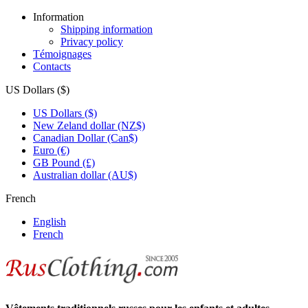
Information
Shipping information
Privacy policy
Témoignages
Contacts
US Dollars ($)
US Dollars ($)
New Zeland dollar (NZ$)
Canadian Dollar (Can$)
Euro (€)
GB Pound (£)
Australian dollar (AU$)
French
English
French