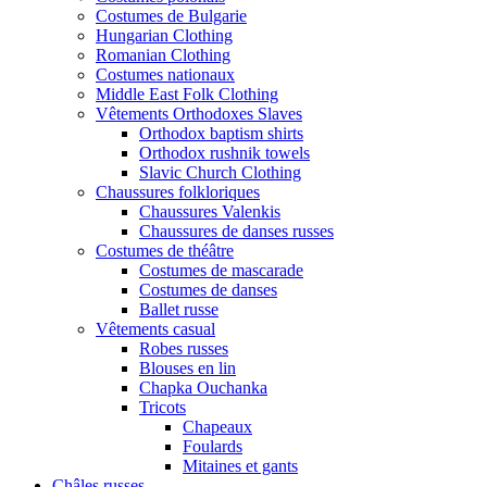
Costumes de Bulgarie
Hungarian Clothing
Romanian Clothing
Costumes nationaux
Middle East Folk Clothing
Vêtements Orthodoxes Slaves
Orthodox baptism shirts
Orthodox rushnik towels
Slavic Church Clothing
Chaussures folkloriques
Chaussures Valenkis
Chaussures de danses russes
Costumes de théâtre
Costumes de mascarade
Costumes de danses
Ballet russe
Vêtements casual
Robes russes
Blouses en lin
Chapka Ouchanka
Tricots
Chapeaux
Foulards
Mitaines et gants
Châles russes