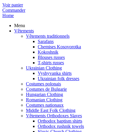
Voir panier
Commander
Home
Menu
Vêtements
Vêtements traditionnels
Sarafans
Chemises Kosovorotka
Kokoshnik
Blouses russes
T-shirts russes
Ukrainian Clothing
Vyshyvanka shirts
Ukrainian folk dresses
Costumes polonais
Costumes de Bulgarie
Hungarian Clothing
Romanian Clothing
Costumes nationaux
Middle East Folk Clothing
Vêtements Orthodoxes Slaves
Orthodox baptism shirts
Orthodox rushnik towels
Slavic Church Clothing