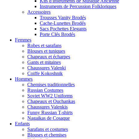
Kits d'Instruments de Musique Ancienne
Instruments de Percussion Folkloriques
Accessoires
Trousses Vanity Brodés
Cache-Lunettes Brodés
Sacs Pochettes Elegants
Porte Clés Brodés
Femmes
Robes et sarafans
Blouses et tuniques
Chapeaux et écharpes
Gants et mitaines
Chaussures Valenki
Coiffe Kokoshnik
Hommes
Chemises traditionnelles
Russian Costumes
Soviet WW2 Uniforms
Chapeaux et Ouchankas
Chaussures Valenkis
Funny Russian T-shirts
Nagaikas de Cosaque
Enfants
Sarafans et costumes
Blouses et chemises