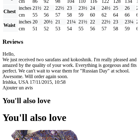
cm
86
92
98
104
110
116
122
128
134
1
inches
21½
22
22½
23
23½
24
24½
25
26
2
Chest
cm
55
56
57
58
59
60
62
64
66
6
inches
20
20½
21
21¼
21½
22
22½
23
23¼
2
Waist
cm
51
52
53
54
55
56
57
58
59
6
Reviews
Hello,
We just received two sarafans and kokoshnik. I'm really pleased and
amazed by the quality of your work. Everything is gorgeous and fits
perfect. We can't wait to wear them for "Russian Day" at school.
Awesome. Will order again soon.
Irishka, USA
17/11/2015, 10:58
Ajouter un avis
You'll also love
You'll also love