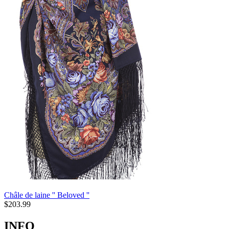
Châle de laine '' Beloved ''
$
203.99
INFO