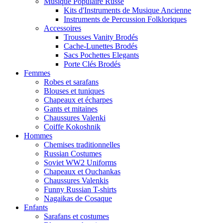
Musique Populaire Russe
Kits d'Instruments de Musique Ancienne
Instruments de Percussion Folkloriques
Accessoires
Trousses Vanity Brodés
Cache-Lunettes Brodés
Sacs Pochettes Elegants
Porte Clés Brodés
Femmes
Robes et sarafans
Blouses et tuniques
Chapeaux et écharpes
Gants et mitaines
Chaussures Valenki
Coiffe Kokoshnik
Hommes
Chemises traditionnelles
Russian Costumes
Soviet WW2 Uniforms
Chapeaux et Ouchankas
Chaussures Valenkis
Funny Russian T-shirts
Nagaikas de Cosaque
Enfants
Sarafans et costumes