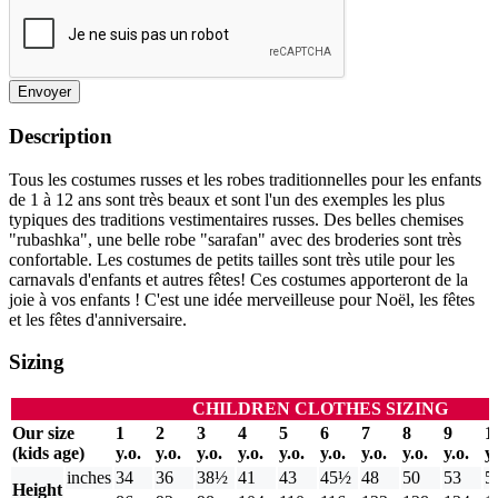
Envoyer
Description
Tous les costumes russes et les robes traditionnelles pour les enfants
de 1 à 12 ans sont très beaux et sont l'un des exemples les plus
typiques des traditions vestimentaires russes. Des belles chemises
"rubashka", une belle robe "sarafan" avec des broderies sont très
confortable. Les costumes de petits tailles sont très utile pour les
carnavals d'enfants et autres fêtes! Ces costumes apporteront de la
joie à vos enfants ! C'est une idée merveilleuse pour Noël, les fêtes
et les fêtes d'anniversaire.
Sizing
CHILDREN CLOTHES SIZING
Our size
1
2
3
4
5
6
7
8
9
1
(kids age)
y.o.
y.o.
y.o.
y.o.
y.o.
y.o.
y.o.
y.o.
y.o.
y.
inches
34
36
38½
41
43
45½
48
50
53
5
Height