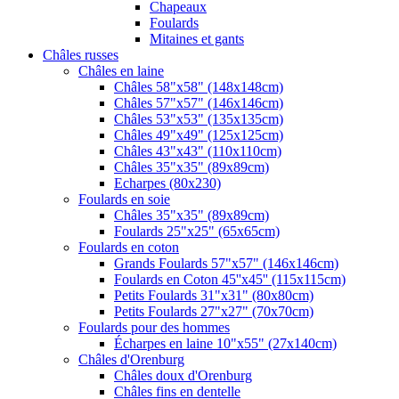
Chapeaux
Foulards
Mitaines et gants
Châles russes
Châles en laine
Châles 58"x58" (148x148cm)
Châles 57"x57" (146x146cm)
Châles 53"x53" (135x135cm)
Châles 49"x49" (125x125cm)
Châles 43"x43" (110x110cm)
Châles 35"x35" (89x89cm)
Echarpes (80х230)
Foulards en soie
Châles 35"x35" (89x89cm)
Foulards 25"x25" (65x65cm)
Foulards en coton
Grands Foulards 57"x57" (146x146cm)
Foulards en Coton 45''x45'' (115x115cm)
Petits Foulards 31"x31" (80x80cm)
Petits Foulards 27"x27" (70x70cm)
Foulards pour des hommes
Écharpes en laine 10"x55" (27x140cm)
Châles d'Orenburg
Châles doux d'Orenburg
Châles fins en dentelle