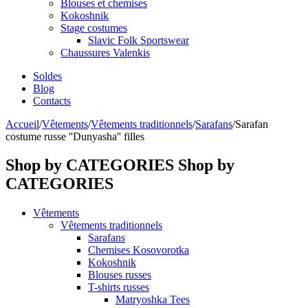
Blouses et chemises
Kokoshnik
Stage costumes
Slavic Folk Sportswear
Chaussures Valenkis
Soldes
Blog
Contacts
Accueil
/
Vêtements
/
Vêtements traditionnels
/
Sarafans
/
Sarafan
costume russe ''Dunyasha'' filles
Shop by CATEGORIES
Shop by
CATEGORIES
Vêtements
Vêtements traditionnels
Sarafans
Chemises Kosovorotka
Kokoshnik
Blouses russes
T-shirts russes
Matryoshka Tees