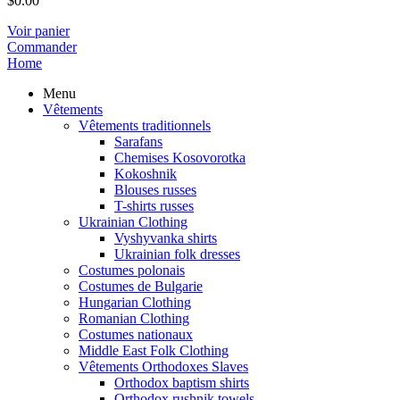
$
0.00
Voir panier
Commander
Home
Menu
Vêtements
Vêtements traditionnels
Sarafans
Chemises Kosovorotka
Kokoshnik
Blouses russes
T-shirts russes
Ukrainian Clothing
Vyshyvanka shirts
Ukrainian folk dresses
Costumes polonais
Costumes de Bulgarie
Hungarian Clothing
Romanian Clothing
Costumes nationaux
Middle East Folk Clothing
Vêtements Orthodoxes Slaves
Orthodox baptism shirts
Orthodox rushnik towels