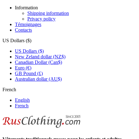
Information
Shipping information
Privacy policy
Témoignages
Contacts
US Dollars ($)
US Dollars ($)
New Zeland dollar (NZ$)
Canadian Dollar (Can$)
Euro (€)
GB Pound (£)
Australian dollar (AU$)
French
English
French