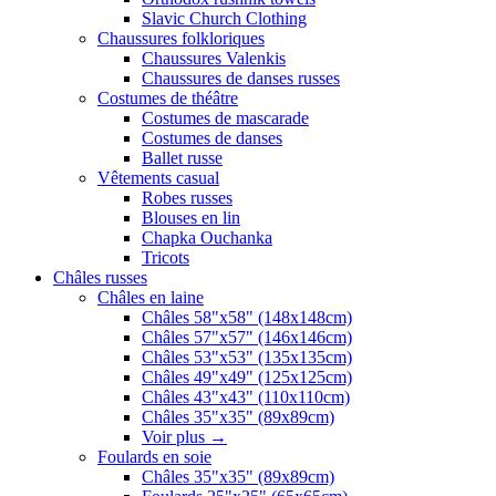
Slavic Church Clothing
Chaussures folkloriques
Chaussures Valenkis
Chaussures de danses russes
Costumes de théâtre
Costumes de mascarade
Costumes de danses
Ballet russe
Vêtements casual
Robes russes
Blouses en lin
Chapka Ouchanka
Tricots
Châles russes
Châles en laine
Châles 58"x58" (148x148cm)
Châles 57"x57" (146x146cm)
Châles 53"x53" (135x135cm)
Châles 49"x49" (125x125cm)
Châles 43"x43" (110x110cm)
Châles 35"x35" (89x89cm)
Voir plus
→
Foulards en soie
Châles 35"x35" (89x89cm)