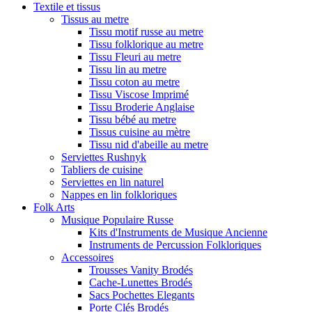
Textile et tissus
Tissus au metre
Tissu motif russe au metre
Tissu folklorique au metre
Tissu Fleuri au metre
Tissu lin au metre
Tissu coton au metre
Tissu Viscose Imprimé
Tissu Broderie Anglaise
Tissu bébé au metre
Tissus cuisine au mètre
Tissu nid d'abeille au metre
Serviettes Rushnyk
Tabliers de cuisine
Serviettes en lin naturel
Nappes en lin folkloriques
Folk Arts
Musique Populaire Russe
Kits d'Instruments de Musique Ancienne
Instruments de Percussion Folkloriques
Accessoires
Trousses Vanity Brodés
Cache-Lunettes Brodés
Sacs Pochettes Elegants
Porte Clés Brodés