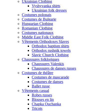
Ukrainian Clothing
Vyshyvanka shirts
Ukrainian folk dresses
Costumes polonais
Costumes de Bulgarie
Hungarian Clothing
Romanian Clothing
Costumes nationaux
Middle East Folk Clothing
Vêtements Orthodoxes Slaves
Orthodox baptism shirts
Orthodox rushnik towels
Slavic Church Clothing
Chaussures folkloriques
Chaussures Valenkis
Chaussures de danses russes
Costumes de théâtre
Costumes de mascarade
Costumes de danses
Ballet russe
Vêtements casual
Robes russes
Blouses en lin
Chapka Ouchanka
Tricots