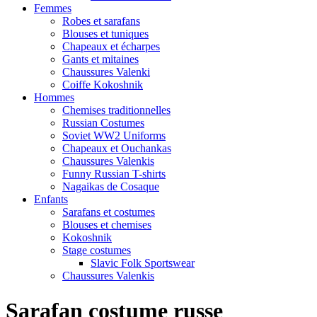
Femmes
Robes et sarafans
Blouses et tuniques
Chapeaux et écharpes
Gants et mitaines
Chaussures Valenki
Coiffe Kokoshnik
Hommes
Chemises traditionnelles
Russian Costumes
Soviet WW2 Uniforms
Chapeaux et Ouchankas
Chaussures Valenkis
Funny Russian T-shirts
Nagaikas de Cosaque
Enfants
Sarafans et costumes
Blouses et chemises
Kokoshnik
Stage costumes
Slavic Folk Sportswear
Chaussures Valenkis
Sarafan costume russe