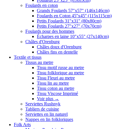
Foulards 25"x25" (65x65cm)
Foulards en coton
Grands Foulards 57"x57" (146x146cm)
Foulards en Coton 45''x45'' (115x115cm)
Petits Foulards 31"x31" (80x80cm)
Petits Foulards 27"x27" (70x70cm)
Foulards pour des hommes
Écharpes en laine 10"x55" (27x140cm)
Châles d'Orenburg
Châles doux d'Orenburg
Châles fins en dentelle
Textile et tissus
Tissus au metre
Tissu motif russe au metre
Tissu folklorique au metre
Tissu Fleuri au metre
Tissu lin au metre
Tissu coton au metre
Tissu Viscose Imprimé
Voir plus
→
Serviettes Rushnyk
Tabliers de cuisine
Serviettes en lin naturel
Nappes en lin folkloriques
Folk Arts