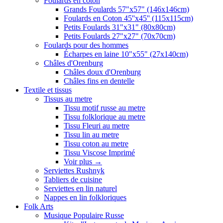
Foulards en coton
Grands Foulards 57"x57" (146x146cm)
Foulards en Coton 45''x45'' (115x115cm)
Petits Foulards 31"x31" (80x80cm)
Petits Foulards 27"x27" (70x70cm)
Foulards pour des hommes
Écharpes en laine 10"x55" (27x140cm)
Châles d'Orenburg
Châles doux d'Orenburg
Châles fins en dentelle
Textile et tissus
Tissus au metre
Tissu motif russe au metre
Tissu folklorique au metre
Tissu Fleuri au metre
Tissu lin au metre
Tissu coton au metre
Tissu Viscose Imprimé
Voir plus
→
Serviettes Rushnyk
Tabliers de cuisine
Serviettes en lin naturel
Nappes en lin folkloriques
Folk Arts
Musique Populaire Russe