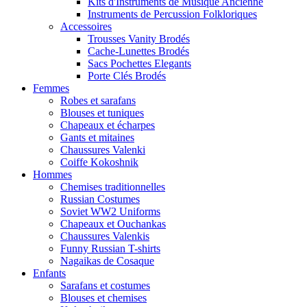
Kits d'Instruments de Musique Ancienne
Instruments de Percussion Folkloriques
Accessoires
Trousses Vanity Brodés
Cache-Lunettes Brodés
Sacs Pochettes Elegants
Porte Clés Brodés
Femmes
Robes et sarafans
Blouses et tuniques
Chapeaux et écharpes
Gants et mitaines
Chaussures Valenki
Coiffe Kokoshnik
Hommes
Chemises traditionnelles
Russian Costumes
Soviet WW2 Uniforms
Chapeaux et Ouchankas
Chaussures Valenkis
Funny Russian T-shirts
Nagaikas de Cosaque
Enfants
Sarafans et costumes
Blouses et chemises