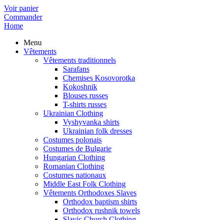
Voir panier
Commander
Home
Menu
Vêtements
Vêtements traditionnels
Sarafans
Chemises Kosovorotka
Kokoshnik
Blouses russes
T-shirts russes
Ukrainian Clothing
Vyshyvanka shirts
Ukrainian folk dresses
Costumes polonais
Costumes de Bulgarie
Hungarian Clothing
Romanian Clothing
Costumes nationaux
Middle East Folk Clothing
Vêtements Orthodoxes Slaves
Orthodox baptism shirts
Orthodox rushnik towels
Slavic Church Clothing