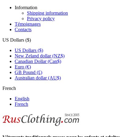
Information
Shipping information
Privacy policy
Témoignages
Contacts
US Dollars ($)
US Dollars ($)
New Zeland dollar (NZ$)
Canadian Dollar (Can$)
Euro (€)
GB Pound (£)
Australian dollar (AU$)
French
English
French