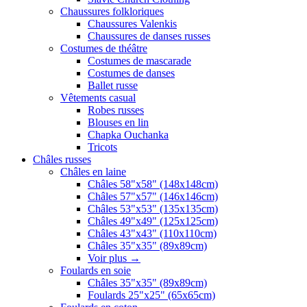
Chaussures folkloriques
Chaussures Valenkis
Chaussures de danses russes
Costumes de théâtre
Costumes de mascarade
Costumes de danses
Ballet russe
Vêtements casual
Robes russes
Blouses en lin
Chapka Ouchanka
Tricots
Châles russes
Châles en laine
Châles 58"x58" (148x148cm)
Châles 57"x57" (146x146cm)
Châles 53"x53" (135x135cm)
Châles 49"x49" (125x125cm)
Châles 43"x43" (110x110cm)
Châles 35"x35" (89x89cm)
Voir plus
→
Foulards en soie
Châles 35"x35" (89x89cm)
Foulards 25"x25" (65x65cm)