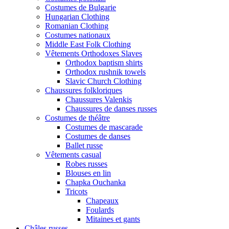
Costumes de Bulgarie
Hungarian Clothing
Romanian Clothing
Costumes nationaux
Middle East Folk Clothing
Vêtements Orthodoxes Slaves
Orthodox baptism shirts
Orthodox rushnik towels
Slavic Church Clothing
Chaussures folkloriques
Chaussures Valenkis
Chaussures de danses russes
Costumes de théâtre
Costumes de mascarade
Costumes de danses
Ballet russe
Vêtements casual
Robes russes
Blouses en lin
Chapka Ouchanka
Tricots
Chapeaux
Foulards
Mitaines et gants
Châles russes