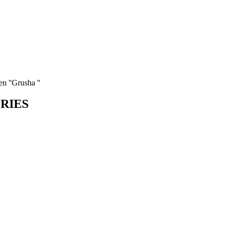
n ''Grusha ''
ORIES