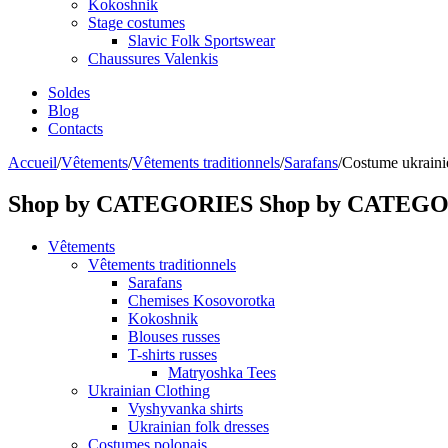
Kokoshnik
Stage costumes
Slavic Folk Sportswear
Chaussures Valenkis
Soldes
Blog
Contacts
Accueil
/
Vêtements
/
Vêtements traditionnels
/
Sarafans
/
Costume ukrainie
Shop by CATEGORIES
Shop by CATEG
Vêtements
Vêtements traditionnels
Sarafans
Chemises Kosovorotka
Kokoshnik
Blouses russes
T-shirts russes
Matryoshka Tees
Ukrainian Clothing
Vyshyvanka shirts
Ukrainian folk dresses
Costumes polonais