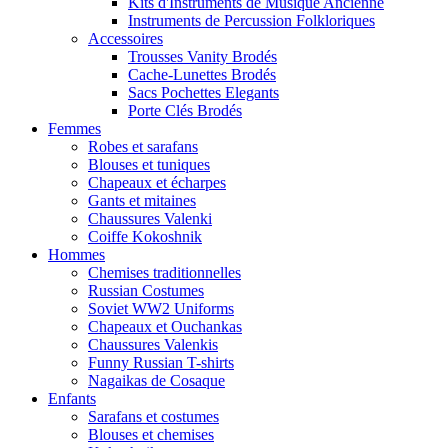
Kits d'Instruments de Musique Ancienne
Instruments de Percussion Folkloriques
Accessoires
Trousses Vanity Brodés
Cache-Lunettes Brodés
Sacs Pochettes Elegants
Porte Clés Brodés
Femmes
Robes et sarafans
Blouses et tuniques
Chapeaux et écharpes
Gants et mitaines
Chaussures Valenki
Coiffe Kokoshnik
Hommes
Chemises traditionnelles
Russian Costumes
Soviet WW2 Uniforms
Chapeaux et Ouchankas
Chaussures Valenkis
Funny Russian T-shirts
Nagaikas de Cosaque
Enfants
Sarafans et costumes
Blouses et chemises