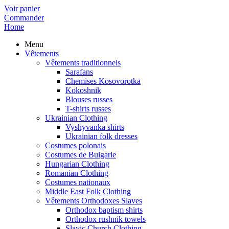
Voir panier
Commander
Home
Menu
Vêtements
Vêtements traditionnels
Sarafans
Chemises Kosovorotka
Kokoshnik
Blouses russes
T-shirts russes
Ukrainian Clothing
Vyshyvanka shirts
Ukrainian folk dresses
Costumes polonais
Costumes de Bulgarie
Hungarian Clothing
Romanian Clothing
Costumes nationaux
Middle East Folk Clothing
Vêtements Orthodoxes Slaves
Orthodox baptism shirts
Orthodox rushnik towels
Slavic Church Clothing