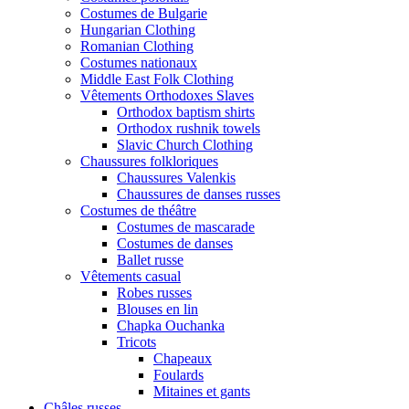
Costumes de Bulgarie
Hungarian Clothing
Romanian Clothing
Costumes nationaux
Middle East Folk Clothing
Vêtements Orthodoxes Slaves
Orthodox baptism shirts
Orthodox rushnik towels
Slavic Church Clothing
Chaussures folkloriques
Chaussures Valenkis
Chaussures de danses russes
Costumes de théâtre
Costumes de mascarade
Costumes de danses
Ballet russe
Vêtements casual
Robes russes
Blouses en lin
Chapka Ouchanka
Tricots
Chapeaux
Foulards
Mitaines et gants
Châles russes