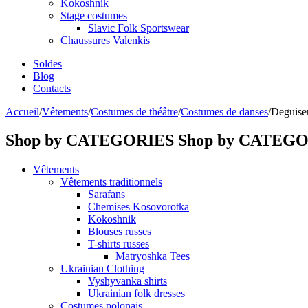
Kokoshnik
Stage costumes
Slavic Folk Sportswear
Chaussures Valenkis
Soldes
Blog
Contacts
Accueil
/
Vêtements
/
Costumes de théâtre
/
Costumes de danses
/
Deguisem
Shop by CATEGORIES
Shop by CATEG
Vêtements
Vêtements traditionnels
Sarafans
Chemises Kosovorotka
Kokoshnik
Blouses russes
T-shirts russes
Matryoshka Tees
Ukrainian Clothing
Vyshyvanka shirts
Ukrainian folk dresses
Costumes polonais