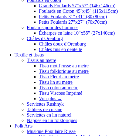
Foulards en coton
Grands Foulards 57"x57" (146x146cm)
Foulards en Coton 45''x45'' (115x115cm)
Petits Foulards 31"x31" (80x80cm)
Petits Foulards 27"x27" (70x70cm)
Foulards pour des hommes
Écharpes en laine 10"x55" (27x140cm)
Châles d'Orenburg
Châles doux d'Orenburg
Châles fins en dentelle
Textile et tissus
Tissus au metre
Tissu motif russe au metre
Tissu folklorique au metre
Tissu Fleuri au metre
Tissu lin au metre
Tissu coton au metre
Tissu Viscose Imprimé
Voir plus
→
Serviettes Rushnyk
Tabliers de cuisine
Serviettes en lin naturel
Nappes en lin folkloriques
Folk Arts
Musique Populaire Russe