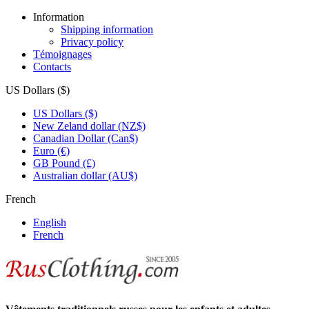
Information
Shipping information
Privacy policy
Témoignages
Contacts
US Dollars ($)
US Dollars ($)
New Zeland dollar (NZ$)
Canadian Dollar (Can$)
Euro (€)
GB Pound (£)
Australian dollar (AU$)
French
English
French