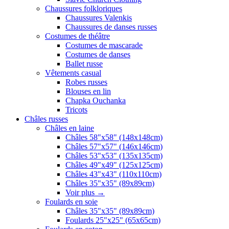
Chaussures folkloriques
Chaussures Valenkis
Chaussures de danses russes
Costumes de théâtre
Costumes de mascarade
Costumes de danses
Ballet russe
Vêtements casual
Robes russes
Blouses en lin
Chapka Ouchanka
Tricots
Châles russes
Châles en laine
Châles 58"x58" (148x148cm)
Châles 57"x57" (146x146cm)
Châles 53"x53" (135x135cm)
Châles 49"x49" (125x125cm)
Châles 43"x43" (110x110cm)
Châles 35"x35" (89x89cm)
Voir plus
→
Foulards en soie
Châles 35"x35" (89x89cm)
Foulards 25"x25" (65x65cm)